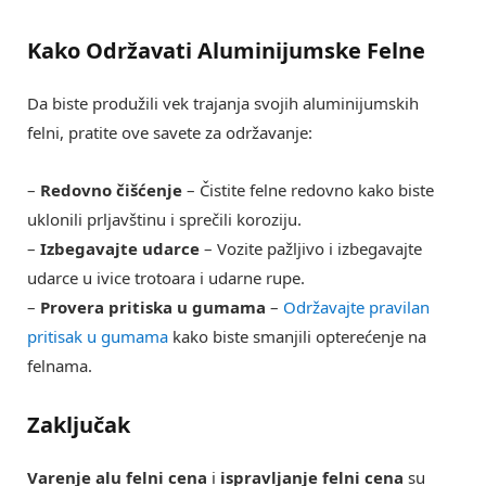
Kako Održavati Aluminijumske Felne
Da biste produžili vek trajanja svojih aluminijumskih
felni, pratite ove savete za održavanje:
–
Redovno čišćenje
– Čistite felne redovno kako biste
uklonili prljavštinu i sprečili koroziju.
–
Izbegavajte udarce
– Vozite pažljivo i izbegavajte
udarce u ivice trotoara i udarne rupe.
–
Provera pritiska u gumama
–
Održavajte pravilan
pritisak u gumama
kako biste smanjili opterećenje na
felnama.
Zaključak
Varenje alu felni cena
i
ispravljanje felni cena
su