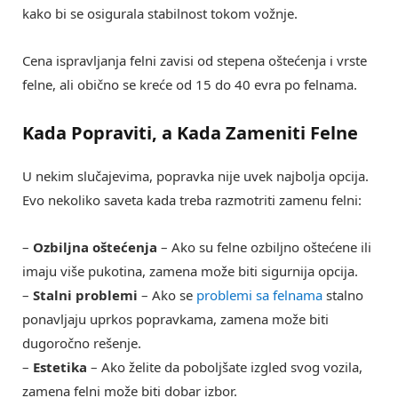
kako bi se osigurala stabilnost tokom vožnje.
Cena ispravljanja felni zavisi od stepena oštećenja i vrste
felne, ali obično se kreće od 15 do 40 evra po felnama.
Kada Popraviti, a Kada Zameniti Felne
U nekim slučajevima, popravka nije uvek najbolja opcija.
Evo nekoliko saveta kada treba razmotriti zamenu felni:
–
Ozbiljna oštećenja
– Ako su felne ozbiljno oštećene ili
imaju više pukotina, zamena može biti sigurnija opcija.
–
Stalni problemi
– Ako se
problemi sa felnama
stalno
ponavljaju uprkos popravkama, zamena može biti
dugoročno rešenje.
–
Estetika
– Ako želite da poboljšate izgled svog vozila,
zamena felni može biti dobar izbor.