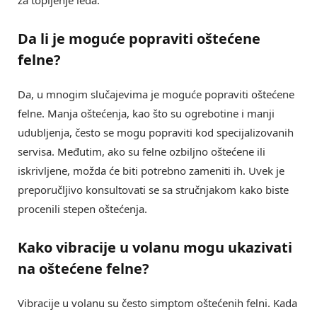
Da li je moguće
popraviti oštećene
felne
?
Da, u mnogim slučajevima je moguće popraviti oštećene
felne. Manja oštećenja, kao što su ogrebotine i manji
udubljenja, često se mogu popraviti kod specijalizovanih
servisa. Međutim, ako su felne ozbiljno oštećene ili
iskrivljene, možda će biti potrebno zameniti ih. Uvek je
preporučljivo konsultovati se sa stručnjakom kako biste
procenili stepen oštećenja.
Kako
vibracije u volanu
mogu ukazivati
na oštećene felne?
Vibracije u volanu su često simptom oštećenih felni. Kada