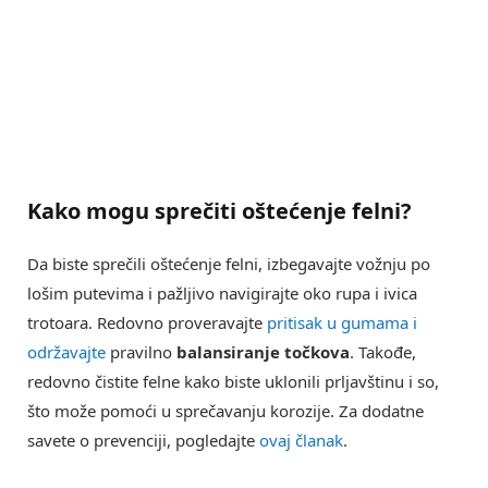
Kako mogu sprečiti
oštećenje felni
?
Da biste sprečili oštećenje felni, izbegavajte vožnju po
lošim putevima i pažljivo navigirajte oko rupa i ivica
trotoara. Redovno proveravajte
pritisak u gumama i
održavajte
pravilno
balansiranje točkova
. Takođe,
redovno čistite felne kako biste uklonili prljavštinu i so,
što može pomoći u sprečavanju korozije. Za dodatne
savete o prevenciji, pogledajte
ovaj članak
.