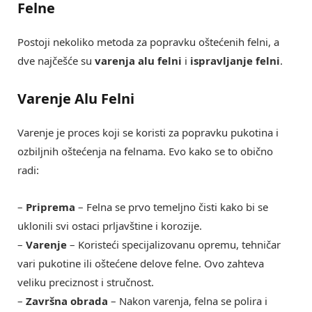
Felne
Postoji nekoliko metoda za popravku oštećenih felni, a
dve najčešće su
varenja alu felni
i
ispravljanje felni
.
Varenje Alu Felni
Varenje je proces koji se koristi za popravku pukotina i
ozbiljnih oštećenja na felnama. Evo kako se to obično
radi:
–
Priprema
– Felna se prvo temeljno čisti kako bi se
uklonili svi ostaci prljavštine i korozije.
–
Varenje
– Koristeći specijalizovanu opremu, tehničar
vari pukotine ili oštećene delove felne. Ovo zahteva
veliku preciznost i stručnost.
–
Završna obrada
– Nakon varenja, felna se polira i