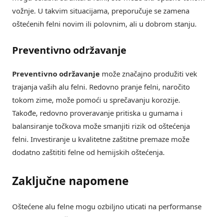
vožnje. U takvim situacijama, preporučuje se zamena
oštećenih felni novim ili polovnim, ali u dobrom stanju.
Preventivno održavanje
Preventivno održavanje
može značajno produžiti vek
trajanja vaših alu felni. Redovno pranje felni, naročito
tokom zime, može pomoći u sprečavanju korozije.
Takođe, redovno proveravanje pritiska u gumama i
balansiranje točkova može smanjiti rizik od oštećenja
felni. Investiranje u kvalitetne zaštitne premaze može
dodatno zaštititi felne od hemijskih oštećenja.
Zaključne napomene
Oštećene alu felne mogu ozbiljno uticati na performanse