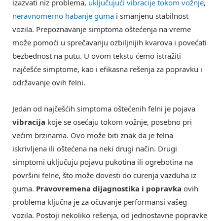
izazvati niz problema,
uključujući vibracije tokom vožnje
,
neravnomerno habanje guma
i smanjenu stabilnost
vozila. Prepoznavanje simptoma oštećenja na vreme
može pomoći u sprečavanju ozbiljnijih kvarova i povećati
bezbednost na putu. U ovom tekstu ćemo istražiti
najčešće simptome, kao i efikasna rešenja za popravku i
održavanje ovih felni.
Jedan od najčešćih simptoma oštećenih felni je pojava
vibracija
koje se osećaju tokom vožnje, posebno pri
većim brzinama. Ovo može biti znak da je felna
iskrivljena ili oštećena na neki drugi način. Drugi
simptomi uključuju pojavu pukotina ili ogrebotina na
površini felne, što može dovesti do curenja vazduha iz
guma.
Pravovremena dijagnostika i popravka
ovih
problema ključna je za očuvanje performansi vašeg
vozila. Postoji nekoliko rešenja, od jednostavne popravke