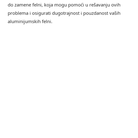
do zamene felni, koja mogu pomoći u rešavanju ovih
problema i osigurati dugotrajnost i pouzdanost vaših
aluminijumskih felni.