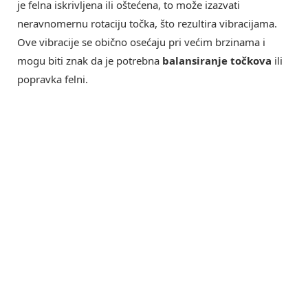
je felna iskrivljena ili oštećena, to može izazvati
neravnomernu rotaciju točka, što rezultira vibracijama.
Ove vibracije se obično osećaju pri većim brzinama i
mogu biti znak da je potrebna
balansiranje točkova
ili
popravka felni.