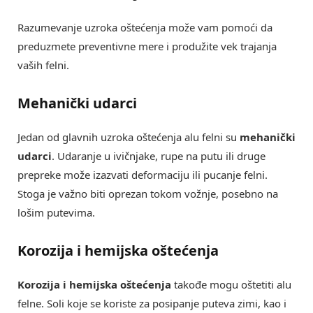
Razumevanje uzroka oštećenja može vam pomoći da
preduzmete preventivne mere i produžite vek trajanja
vaših felni.
Mehanički udarci
Jedan od glavnih uzroka oštećenja alu felni su
mehanički
udarci
. Udaranje u ivičnjake, rupe na putu ili druge
prepreke može izazvati deformaciju ili pucanje felni.
Stoga je važno biti oprezan tokom vožnje, posebno na
lošim putevima.
Korozija i hemijska oštećenja
Korozija i hemijska oštećenja
takođe mogu oštetiti alu
felne. Soli koje se koriste za posipanje puteva zimi, kao i