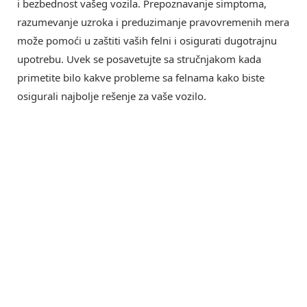
i bezbednost vašeg vozila. Prepoznavanje simptoma,
razumevanje uzroka i preduzimanje pravovremenih mera
može pomoći u zaštiti vaših felni i osigurati dugotrajnu
upotrebu. Uvek se posavetujte sa stručnjakom kada
primetite bilo kakve probleme sa felnama kako biste
osigurali najbolje rešenje za vaše vozilo.