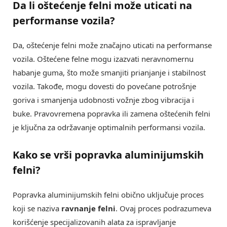
Da li
oštećenje felni
može uticati na
performanse vozila?
Da, oštećenje felni može značajno uticati na performanse
vozila. Oštećene felne mogu izazvati neravnomernu
habanje guma, što može smanjiti prianjanje i stabilnost
vozila. Takođe, mogu dovesti do povećane potrošnje
goriva i smanjenja udobnosti vožnje zbog vibracija i
buke. Pravovremena popravka ili zamena oštećenih felni
je ključna za održavanje optimalnih performansi vozila.
Kako se vrši
popravka aluminijumskih
felni
?
Popravka aluminijumskih felni obično uključuje proces
koji se naziva
ravnanje felni
. Ovaj proces podrazumeva
korišćenje specijalizovanih alata za ispravljanje