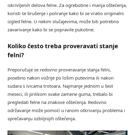
iskrivljenih delova felne. Za ogrebotine i manja oštećenja,
koristi se brušenje i poliranje kako bi se vratio originalni
izgled felne. U nekim slučajevima, može biti potrebno
zavarivanje kako bi se popravile pukotine.
Koliko često treba proveravati
stanje
felni
?
Preporučuje se redovno proveravanje stanja felni,
posebno nakon vožnje po lošim putevima ili nakon
sudara s ivicama trotoara. Najmanje jednom u šest
meseci, ili prilikom svake zamene guma, trebalo bi
pregledati felne na znakove oštećenja. Redovno
održavanje može pomoći u ranom otkrivanju problema i
sprečavanju ozbiljnijih oštećenja.