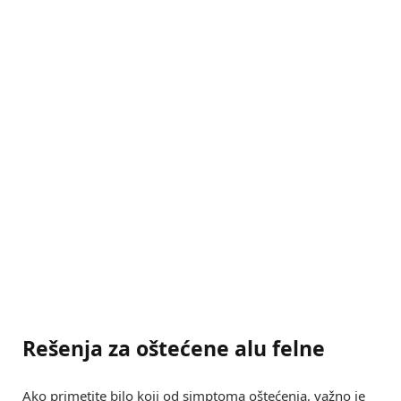
Rešenja za oštećene alu felne
Ako primetite bilo koji od simptoma oštećenja, važno je