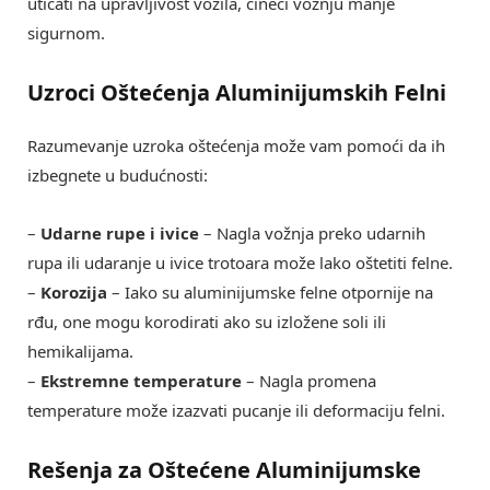
uticati na upravljivost vozila, čineći vožnju manje
sigurnom.
Uzroci Oštećenja Aluminijumskih Felni
Razumevanje uzroka oštećenja može vam pomoći da ih
izbegnete u budućnosti:
–
Udarne rupe i ivice
– Nagla vožnja preko udarnih
rupa ili udaranje u ivice trotoara može lako oštetiti felne.
–
Korozija
– Iako su aluminijumske felne otpornije na
rđu, one mogu korodirati ako su izložene soli ili
hemikalijama.
–
Ekstremne temperature
– Nagla promena
temperature može izazvati pucanje ili deformaciju felni.
Rešenja za Oštećene Aluminijumske