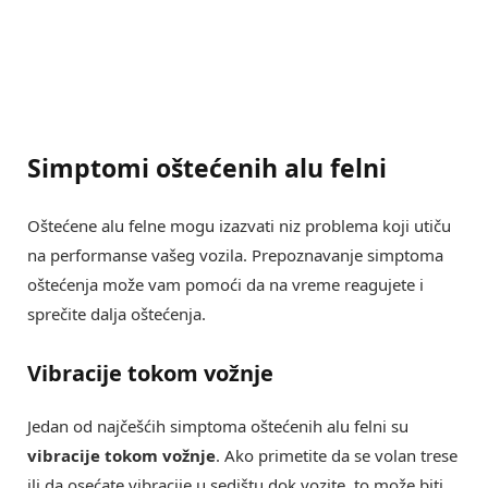
Simptomi oštećenih alu felni
Oštećene alu felne mogu izazvati niz problema koji utiču
na performanse vašeg vozila. Prepoznavanje simptoma
oštećenja može vam pomoći da na vreme reagujete i
sprečite dalja oštećenja.
Vibracije tokom vožnje
Jedan od najčešćih simptoma oštećenih alu felni su
vibracije tokom vožnje
. Ako primetite da se volan trese
ili da osećate vibracije u sedištu dok vozite, to može biti