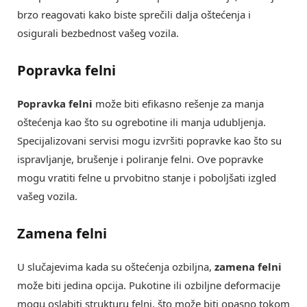
brzo reagovati kako biste sprečili dalja oštećenja i
osigurali bezbednost vašeg vozila.
Popravka felni
Popravka felni
može biti efikasno rešenje za manja
oštećenja kao što su ogrebotine ili manja udubljenja.
Specijalizovani servisi mogu izvršiti popravke kao što su
ispravljanje, brušenje i poliranje felni. Ove popravke
mogu vratiti felne u prvobitno stanje i poboljšati izgled
vašeg vozila.
Zamena felni
U slučajevima kada su oštećenja ozbiljna,
zamena felni
može biti jedina opcija. Pukotine ili ozbiljne deformacije
mogu oslabiti strukturu felni, što može biti opasno tokom