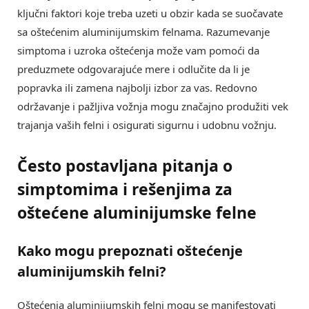
ključni faktori koje treba uzeti u obzir kada se suočavate
sa oštećenim aluminijumskim felnama. Razumevanje
simptoma i uzroka oštećenja može vam pomoći da
preduzmete odgovarajuće mere i odlučite da li je
popravka ili zamena najbolji izbor za vas. Redovno
održavanje i pažljiva vožnja mogu značajno produžiti vek
trajanja vaših felni i osigurati sigurnu i udobnu vožnju.
Često postavljana pitanja o
simptomima i rešenjima za
oštećene aluminijumske felne
Kako mogu prepoznati
oštećenje
aluminijumskih felni
?
Oštećenja aluminijumskih felni mogu se manifestovati