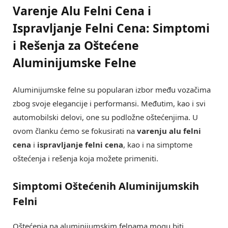
Varenje Alu Felni Cena i
Ispravljanje Felni Cena: Simptomi
i Rešenja za Oštećene
Aluminijumske Felne
Aluminijumske felne su popularan izbor među vozačima
zbog svoje elegancije i performansi. Međutim, kao i svi
automobilski delovi, one su podložne oštećenjima. U
ovom članku ćemo se fokusirati na
varenju alu felni
cena
i
ispravljanje felni cena
, kao i na simptome
oštećenja i rešenja koja možete primeniti.
Simptomi Oštećenih Aluminijumskih
Felni
Oštećenja na aluminijumskim felnama mogu biti