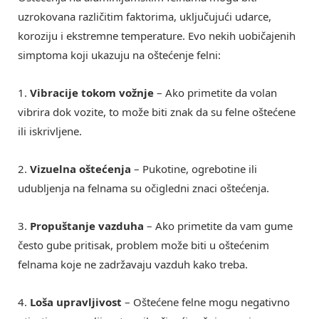
uzrokovana različitim faktorima, uključujući udarce,
koroziju i ekstremne temperature. Evo nekih uobičajenih
simptoma koji ukazuju na oštećenje felni:
1.
Vibracije tokom vožnje
– Ako primetite da volan
vibrira dok vozite, to može biti znak da su felne oštećene
ili iskrivljene.
2.
Vizuelna oštećenja
– Pukotine, ogrebotine ili
udubljenja na felnama su očigledni znaci oštećenja.
3.
Propuštanje vazduha
– Ako primetite da vam gume
često gube pritisak, problem može biti u oštećenim
felnama koje ne zadržavaju vazduh kako treba.
4.
Loša upravljivost
– Oštećene felne mogu negativno