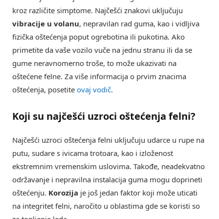
kroz različite simptome. Najčešći znakovi uključuju
vibracije u volanu
, nepravilan rad guma, kao i vidljiva
fizička oštećenja poput ogrebotina ili pukotina. Ako
primetite da vaše vozilo vuče na jednu stranu ili da se
gume neravnomerno troše, to može ukazivati na
oštećene felne. Za više informacija o prvim znacima
oštećenja, posetite
ovaj vodič
.
Koji su najčešći uzroci
oštećenja felni
?
Najčešći uzroci oštećenja felni uključuju udarce u rupe na
putu, sudare s ivicama trotoara, kao i izloženost
ekstremnim vremenskim uslovima. Takođe, neadekvatno
održavanje i nepravilna instalacija guma mogu doprineti
oštećenju.
Korozija
je još jedan faktor koji može uticati
na integritet felni, naročito u oblastima gde se koristi so
za topljenje leda.