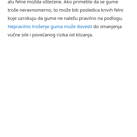
alu felne možda oštećene. Ako primetite da se gume
troše neravnomerno, to može biti posledica krivih felni
koje uzrokuju da gume ne naležu pravilno na podlogu.
Nepravilno trošenje guma može dovesti
do smanjenja
vučne sile i povećanog rizika od klizanja.