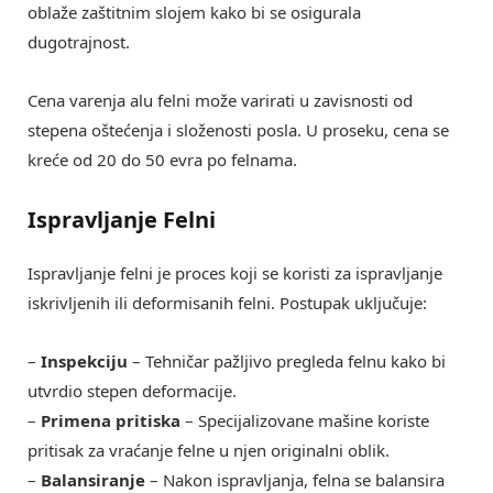
oblaže zaštitnim slojem kako bi se osigurala
dugotrajnost.
Cena varenja alu felni može varirati u zavisnosti od
stepena oštećenja i složenosti posla. U proseku, cena se
kreće od 20 do 50 evra po felnama.
Ispravljanje Felni
Ispravljanje felni je proces koji se koristi za ispravljanje
iskrivljenih ili deformisanih felni. Postupak uključuje:
–
Inspekciju
– Tehničar pažljivo pregleda felnu kako bi
utvrdio stepen deformacije.
–
Primena pritiska
– Specijalizovane mašine koriste
pritisak za vraćanje felne u njen originalni oblik.
–
Balansiranje
– Nakon ispravljanja, felna se balansira