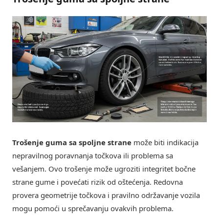
Trošenje guma sa spoljne strane
može biti indikacija
nepravilnog poravnanja točkova ili problema sa
vešanjem. Ovo trošenje može ugroziti integritet bočne
strane gume i povećati rizik od oštećenja. Redovna
provera geometrije točkova i pravilno održavanje vozila
mogu pomoći u sprečavanju ovakvih problema.