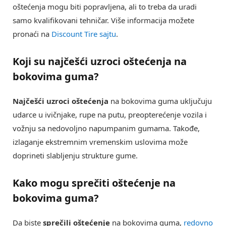
oštećenja mogu biti popravljena, ali to treba da uradi
samo kvalifikovani tehničar. Više informacija možete
pronaći na
Discount Tire sajtu
.
Koji su najčešći uzroci oštećenja na
bokovima guma?
Najčešći uzroci oštećenja
na bokovima guma uključuju
udarce u ivičnjake, rupe na putu, preopterećenje vozila i
vožnju sa nedovoljno napumpanim gumama. Takođe,
izlaganje ekstremnim vremenskim uslovima može
doprineti slabljenju strukture gume.
Kako mogu sprečiti oštećenje na
bokovima guma?
Da biste
sprečili oštećenje
na bokovima guma,
redovno