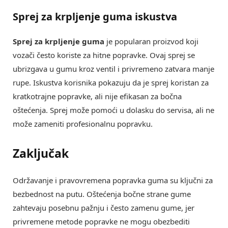
Sprej za krpljenje guma iskustva
Sprej za krpljenje guma
je popularan proizvod koji
vozači često koriste za hitne popravke. Ovaj sprej se
ubrizgava u gumu kroz ventil i privremeno zatvara manje
rupe. Iskustva korisnika pokazuju da je sprej koristan za
kratkotrajne popravke, ali nije efikasan za bočna
oštećenja. Sprej može pomoći u dolasku do servisa, ali ne
može zameniti profesionalnu popravku.
Zaključak
Održavanje i pravovremena popravka guma su ključni za
bezbednost na putu. Oštećenja bočne strane gume
zahtevaju posebnu pažnju i često zamenu gume, jer
privremene metode popravke ne mogu obezbediti