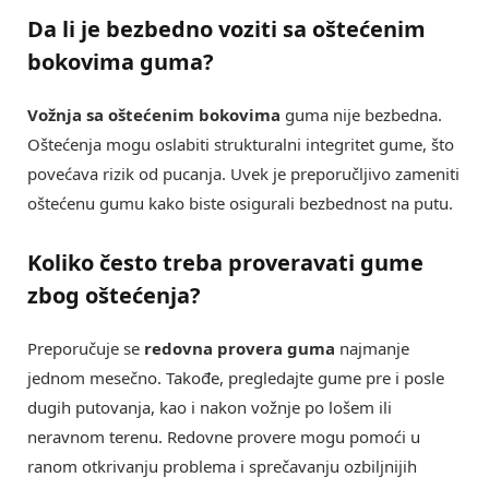
Da li je bezbedno voziti sa oštećenim
bokovima guma?
Vožnja sa oštećenim bokovima
guma nije bezbedna.
Oštećenja mogu oslabiti strukturalni integritet gume, što
povećava rizik od pucanja. Uvek je preporučljivo zameniti
oštećenu gumu kako biste osigurali bezbednost na putu.
Koliko često treba proveravati gume
zbog oštećenja?
Preporučuje se
redovna provera guma
najmanje
jednom mesečno. Takođe, pregledajte gume pre i posle
dugih putovanja, kao i nakon vožnje po lošem ili
neravnom terenu. Redovne provere mogu pomoći u
ranom otkrivanju problema i sprečavanju ozbiljnijih