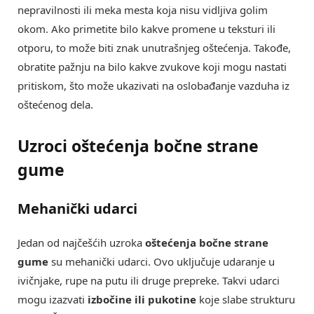
nepravilnosti ili meka mesta koja nisu vidljiva golim
okom. Ako primetite bilo kakve promene u teksturi ili
otporu, to može biti znak unutrašnjeg oštećenja. Takođe,
obratite pažnju na bilo kakve zvukove koji mogu nastati
pritiskom, što može ukazivati na oslobađanje vazduha iz
oštećenog dela.
Uzroci oštećenja bočne strane
gume
Mehanički udarci
Jedan od najčešćih uzroka
oštećenja bočne strane
gume
su mehanički udarci. Ovo uključuje udaranje u
ivičnjake, rupe na putu ili druge prepreke. Takvi udarci
mogu izazvati
izbočine ili pukotine
koje slabe strukturu