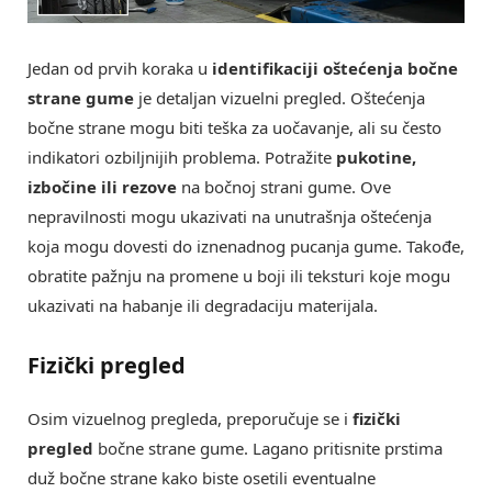
Jedan od prvih koraka u
identifikaciji oštećenja bočne
strane gume
je detaljan vizuelni pregled. Oštećenja
bočne strane mogu biti teška za uočavanje, ali su često
indikatori ozbiljnijih problema. Potražite
pukotine,
izbočine ili rezove
na bočnoj strani gume. Ove
nepravilnosti mogu ukazivati na unutrašnja oštećenja
koja mogu dovesti do iznenadnog pucanja gume. Takođe,
obratite pažnju na promene u boji ili teksturi koje mogu
ukazivati na habanje ili degradaciju materijala.
Fizički pregled
Osim vizuelnog pregleda, preporučuje se i
fizički
pregled
bočne strane gume. Lagano pritisnite prstima
duž bočne strane kako biste osetili eventualne