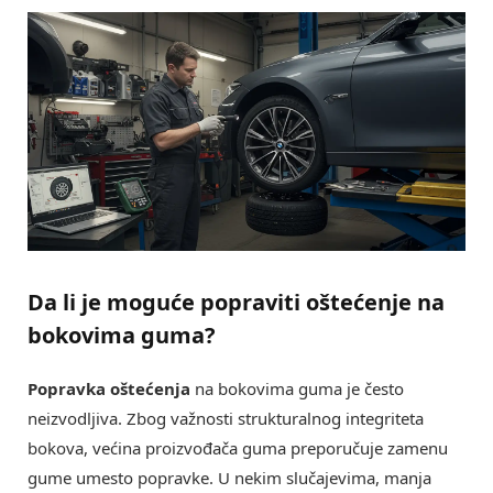
Da li je moguće popraviti oštećenje na
bokovima guma?
Popravka oštećenja
na bokovima guma je često
neizvodljiva. Zbog važnosti strukturalnog integriteta
bokova, većina proizvođača guma preporučuje zamenu
gume umesto popravke. U nekim slučajevima, manja