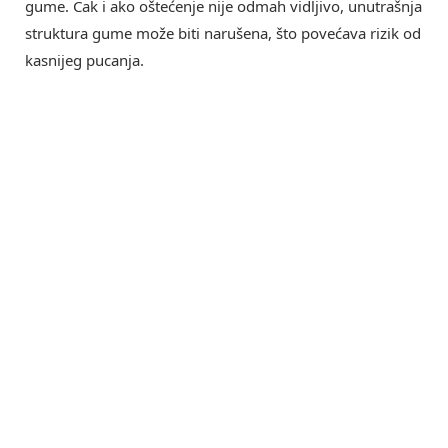
gume. Čak i ako oštećenje nije odmah vidljivo, unutrašnja
struktura gume može biti narušena, što povećava rizik od
kasnijeg pucanja.