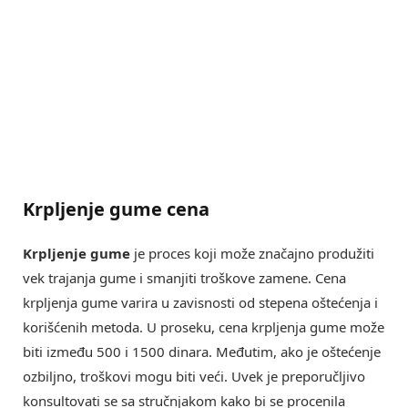
Krpljenje gume cena
Krpljenje gume
je proces koji može značajno produžiti
vek trajanja gume i smanjiti troškove zamene. Cena
krpljenja gume varira u zavisnosti od stepena oštećenja i
korišćenih metoda. U proseku, cena krpljenja gume može
biti između 500 i 1500 dinara. Međutim, ako je oštećenje
ozbiljno, troškovi mogu biti veći. Uvek je preporučljivo
konsultovati se sa stručnjakom kako bi se procenila