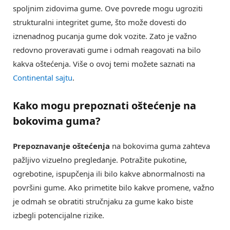
spoljnim zidovima gume. Ove povrede mogu ugroziti
strukturalni integritet gume, što može dovesti do
iznenadnog pucanja gume dok vozite. Zato je važno
redovno proveravati gume i odmah reagovati na bilo
kakva oštećenja. Više o ovoj temi možete saznati na
Continental sajtu
.
Kako mogu prepoznati oštećenje na
bokovima guma?
Prepoznavanje oštećenja
na bokovima guma zahteva
pažljivo vizuelno pregledanje. Potražite pukotine,
ogrebotine, ispupčenja ili bilo kakve abnormalnosti na
površini gume. Ako primetite bilo kakve promene, važno
je odmah se obratiti stručnjaku za gume kako biste
izbegli potencijalne rizike.