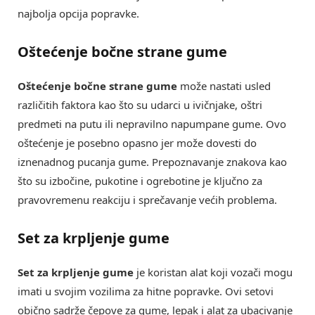
najbolja opcija popravke.
Oštećenje bočne strane gume
Oštećenje bočne strane gume
može nastati usled
različitih faktora kao što su udarci u ivičnjake, oštri
predmeti na putu ili nepravilno napumpane gume. Ovo
oštećenje je posebno opasno jer može dovesti do
iznenadnog pucanja gume. Prepoznavanje znakova kao
što su izbočine, pukotine i ogrebotine je ključno za
pravovremenu reakciju i sprečavanje većih problema.
Set za krpljenje gume
Set za krpljenje gume
je koristan alat koji vozači mogu
imati u svojim vozilima za hitne popravke. Ovi setovi
obično sadrže čepove za gume, lepak i alat za ubacivanje