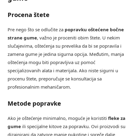
Procena štete
Pre nego što se odlučite za
popravku oštećene bočne
strane gume
, važno je proceniti obim štete. U nekim
slučajevima, oštećenja su prevelika da bi se popravila i
zamena gume je jedina sigurna opcija. Međutim, manja
oštećenja mogu biti popravljiva uz pomoć
specijalizovanih alata i materijala. Ako niste sigurni u
procenu štete, preporučuje se konsultacija sa
profesionalnim mehaničarom.
Metode popravke
Ako je oštećenje minimalno, moguće je koristiti
fleke za
gume
ili specijalne kitove za popravku. Ovi proizvodi su
dizajnirani da zatvore manje pukotine i spreče dalje