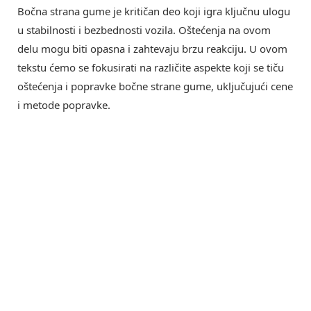
Bočna strana gume je kritičan deo koji igra ključnu ulogu
u stabilnosti i bezbednosti vozila. Oštećenja na ovom
delu mogu biti opasna i zahtevaju brzu reakciju. U ovom
tekstu ćemo se fokusirati na različite aspekte koji se tiču
oštećenja i popravke bočne strane gume, uključujući cene
i metode popravke.