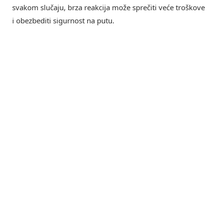
svakom slučaju, brza reakcija može sprečiti veće troškove
i obezbediti sigurnost na putu.