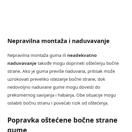
Nepravilna montaža i naduvavanje
Nepravilna montaža guma ili
neadekvatno
naduvavanje
takođe mogu doprineti oštećenju bočne
strane. Ako je guma previše naduvana, pritisak može
uzrokovati preveliko istezanje bočne strane, dok
nedovoljno naduvane gume mogu dovesti do
prekomernog savijanja i habanja. Obe situacije mogu
oslabiti bočnu stranu i povećati rizik od oštećenja.
Popravka oštećene bočne strane
gume