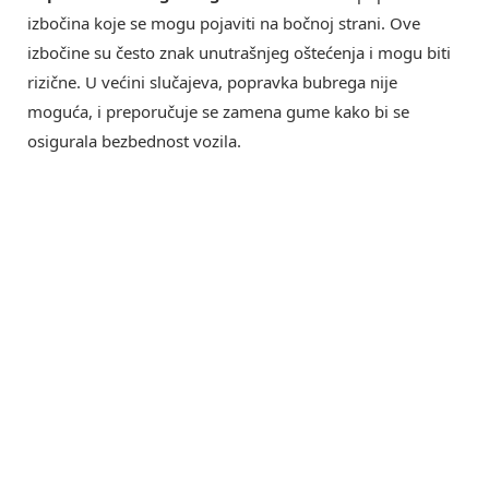
izbočina koje se mogu pojaviti na bočnoj strani. Ove
izbočine su često znak unutrašnjeg oštećenja i mogu biti
rizične. U većini slučajeva, popravka bubrega nije
moguća, i preporučuje se zamena gume kako bi se
osigurala bezbednost vozila.