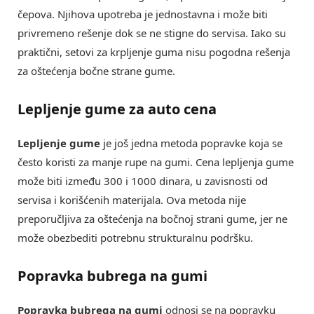
čepova. Njihova upotreba je jednostavna i može biti
privremeno rešenje dok se ne stigne do servisa. Iako su
praktični, setovi za krpljenje guma nisu pogodna rešenja
za oštećenja bočne strane gume.
Lepljenje gume za auto cena
Lepljenje gume
je još jedna metoda popravke koja se
često koristi za manje rupe na gumi. Cena lepljenja gume
može biti između 300 i 1000 dinara, u zavisnosti od
servisa i korišćenih materijala. Ova metoda nije
preporučljiva za oštećenja na bočnoj strani gume, jer ne
može obezbediti potrebnu strukturalnu podršku.
Popravka bubrega na gumi
Popravka bubrega na gumi
odnosi se na popravku