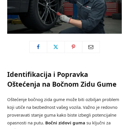
Identifikacija i Popravka
Oštećenja na Bočnom Zidu Gume
Oštećenje bočnog zida gume može biti ozbiljan problem
koji utiče na bezbednost vašeg vozila. Važno je redovno
proveravati stanje guma kako biste izbegli potencijalne
opasnosti na putu.
Bočni zidovi guma
su ključni za