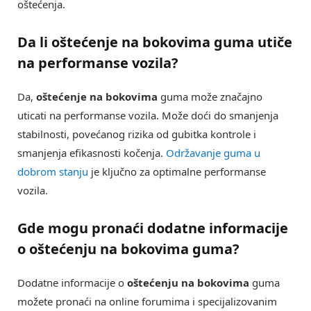
oštećenja.
Da li oštećenje na bokovima guma utiče
na performanse vozila?
Da,
oštećenje na bokovima
guma može značajno
uticati na performanse vozila. Može doći do smanjenja
stabilnosti, povećanog rizika od gubitka kontrole i
smanjenja efikasnosti kočenja.
Održavanje guma u
dobrom stanju
je ključno za optimalne performanse
vozila.
Gde mogu pronaći dodatne informacije
o oštećenju na bokovima guma?
Dodatne informacije o
oštećenju na bokovima
guma
možete pronaći na online forumima i specijalizovanim