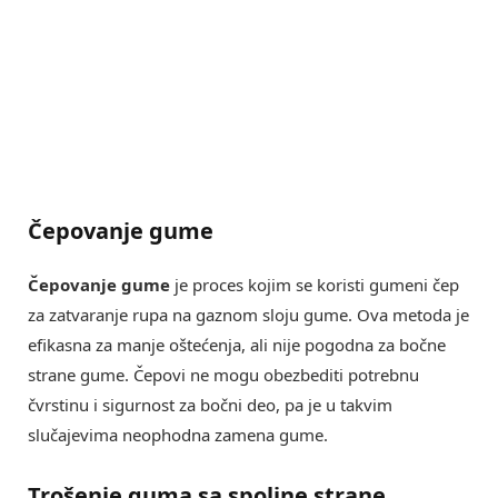
Čepovanje gume
Čepovanje gume
je proces kojim se koristi gumeni čep
za zatvaranje rupa na gaznom sloju gume. Ova metoda je
efikasna za manje oštećenja, ali nije pogodna za bočne
strane gume. Čepovi ne mogu obezbediti potrebnu
čvrstinu i sigurnost za bočni deo, pa je u takvim
slučajevima neophodna zamena gume.
Trošenje guma sa spoljne strane