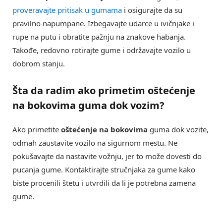
proveravajte pritisak u gumama
i osigurajte da su
pravilno napumpane. Izbegavajte udarce u ivičnjake i
rupe na putu i obratite pažnju na znakove habanja.
Takođe, redovno rotirajte gume i održavajte vozilo u
dobrom stanju.
Šta da radim ako primetim oštećenje
na bokovima guma dok vozim?
Ako primetite
oštećenje na bokovima
guma dok vozite,
odmah zaustavite vozilo na sigurnom mestu. Ne
pokušavajte da nastavite vožnju, jer to može dovesti do
pucanja gume. Kontaktirajte stručnjaka za gume kako
biste procenili štetu i utvrdili da li je potrebna zamena
gume.