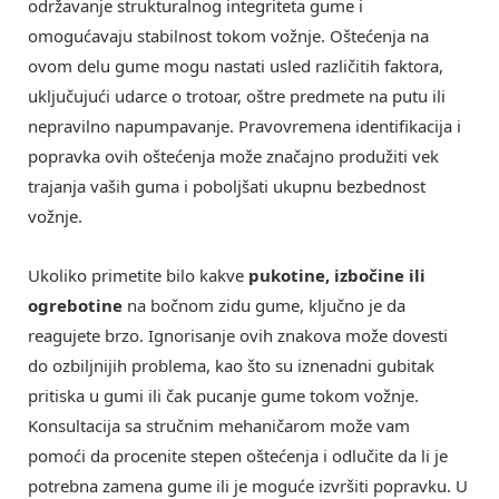
održavanje strukturalnog integriteta gume i
omogućavaju stabilnost tokom vožnje. Oštećenja na
ovom delu gume mogu nastati usled različitih faktora,
uključujući udarce o trotoar, oštre predmete na putu ili
nepravilno napumpavanje. Pravovremena identifikacija i
popravka ovih oštećenja može značajno produžiti vek
trajanja vaših guma i poboljšati ukupnu bezbednost
vožnje.
Ukoliko primetite bilo kakve
pukotine, izbočine ili
ogrebotine
na bočnom zidu gume, ključno je da
reagujete brzo. Ignorisanje ovih znakova može dovesti
do ozbiljnijih problema, kao što su iznenadni gubitak
pritiska u gumi ili čak pucanje gume tokom vožnje.
Konsultacija sa stručnim mehaničarom može vam
pomoći da procenite stepen oštećenja i odlučite da li je
potrebna zamena gume ili je moguće izvršiti popravku. U