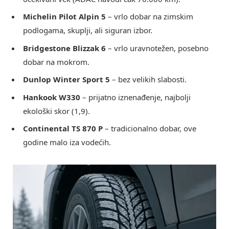
Michelin Pilot Alpin 5
– vrlo dobar na zimskim
podlogama, skuplji, ali siguran izbor.
Bridgestone Blizzak 6
– vrlo uravnotežen, posebno
dobar na mokrom.
Dunlop Winter Sport 5
– bez velikih slabosti.
Hankook W330
– prijatno iznenađenje, najbolji
ekološki skor (1,9).
Continental TS 870 P
– tradicionalno dobar, ove
godine malo iza vodećih.