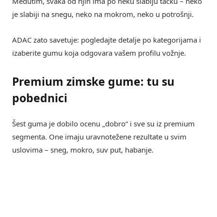
Međutim, svaka od njih ima po neku slabiju tačku – neko
je slabiji na snegu, neko na mokrom, neko u potrošnji.
ADAC zato savetuje: pogledajte detalje po kategorijama i
izaberite gumu koja odgovara vašem profilu vožnje.
Premium zimske gume: tu su
pobednici
Šest guma je dobilo ocenu „dobro“ i sve su iz premium
segmenta. One imaju uravnotežene rezultate u svim
uslovima – sneg, mokro, suv put, habanje.