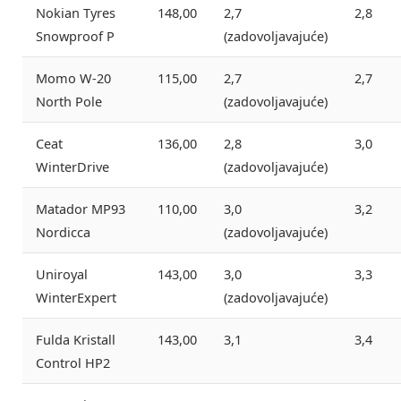
Nokian Tyres
148,00
2,7
2,8
Snowproof P
(zadovoljavajuće)
Momo W-20
115,00
2,7
2,7
North Pole
(zadovoljavajuće)
Ceat
136,00
2,8
3,0
WinterDrive
(zadovoljavajuće)
Matador MP93
110,00
3,0
3,2
Nordicca
(zadovoljavajuće)
Uniroyal
143,00
3,0
3,3
WinterExpert
(zadovoljavajuće)
Fulda Kristall
143,00
3,1
3,4
Control HP2