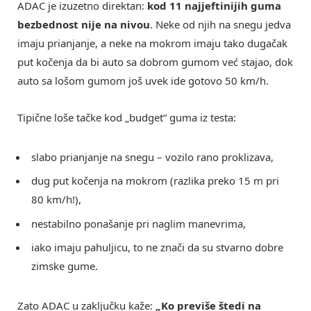
ADAC je izuzetno direktan:
kod 11 najjeftinijih guma
bezbednost nije na nivou
. Neke od njih na snegu jedva
imaju prianjanje, a neke na mokrom imaju tako dugačak
put kočenja da bi auto sa dobrom gumom već stajao, dok
auto sa lošom gumom još uvek ide gotovo 50 km/h.
Tipične loše tačke kod „budget“ guma iz testa:
slabo prianjanje na snegu – vozilo rano proklizava,
dug put kočenja na mokrom (razlika preko 15 m pri
80 km/h!),
nestabilno ponašanje pri naglim manevrima,
iako imaju pahuljicu, to ne znači da su stvarno dobre
zimske gume.
Zato ADAC u zaključku kaže:
„Ko previše štedi na