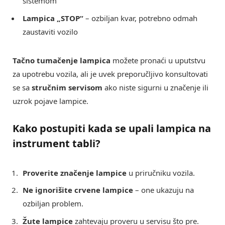
sistemom
Lampica „STOP“
– ozbiljan kvar, potrebno odmah
zaustaviti vozilo
Tačno tumačenje lampica
možete pronaći u uputstvu
za upotrebu vozila, ali je uvek preporučljivo konsultovati
se sa
stručnim servisom
ako niste sigurni u značenje ili
uzrok pojave lampice.
Kako postupiti kada se upali lampica na
instrument tabli?
Proverite značenje lampice
u priručniku vozila.
Ne ignorišite crvene lampice
– one ukazuju na
ozbiljan problem.
Žute lampice
zahtevaju proveru u servisu što pre.