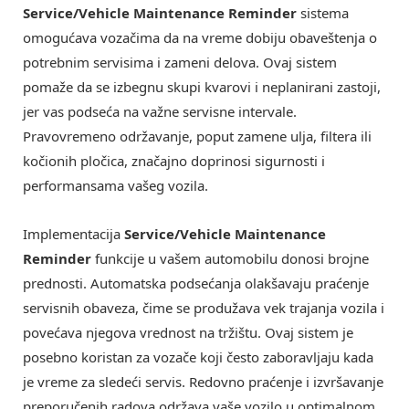
Service/Vehicle Maintenance Reminder
sistema
omogućava vozačima da na vreme dobiju obaveštenja o
potrebnim servisima i zameni delova. Ovaj sistem
pomaže da se izbegnu skupi kvarovi i neplanirani zastoji,
jer vas podseća na važne servisne intervale.
Pravovremeno održavanje, poput zamene ulja, filtera ili
kočionih pločica, značajno doprinosi sigurnosti i
performansama vašeg vozila.
Implementacija
Service/Vehicle Maintenance
Reminder
funkcije u vašem automobilu donosi brojne
prednosti. Automatska podsećanja olakšavaju praćenje
servisnih obaveza, čime se produžava vek trajanja vozila i
povećava njegova vrednost na tržištu. Ovaj sistem je
posebno koristan za vozače koji često zaboravljaju kada
je vreme za sledeći servis. Redovno praćenje i izvršavanje
preporučenih radova održava vaše vozilo u optimalnom