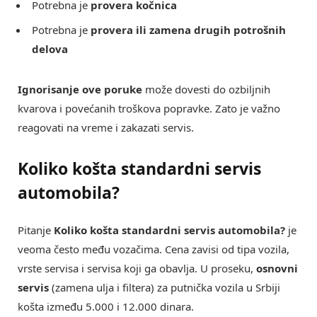
Potrebna je
provera kočnica
Potrebna je
provera ili zamena drugih potrošnih
delova
Ignorisanje ove poruke
može dovesti do ozbiljnih
kvarova i povećanih troškova popravke. Zato je važno
reagovati na vreme i zakazati servis.
Koliko košta standardni servis
automobila?
Pitanje
Koliko košta standardni servis automobila?
je
veoma često među vozačima. Cena zavisi od tipa vozila,
vrste servisa i servisa koji ga obavlja. U proseku,
osnovni
servis
(zamena ulja i filtera) za putnička vozila u Srbiji
košta između 5.000 i 12.000 dinara.