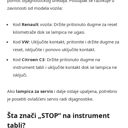
pomoć dijagnostičkog uređaja. Postupak se razlikuje u
zavisnosti od modela vozila:
Kod
Renault
vozila: Držite pritisnuto dugme za reset
kilometraže dok se lampica ne ugasi.
Kod
VW
: Uključite kontakt, pritisnite i držite dugme za
reset, isključite i ponovo uključite kontakt.
Kod
Citroen C3
: Držite pritisnuto dugme na
instrument tabli i uključite kontakt dok se lampica ne
isključi.
Ako
lampica za servis
i dalje ostaje upaljena, potrebno
je posetiti ovlašćeni servis radi dijagnostike.
Šta znači „STOP“ na instrument
tabli?