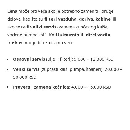
Cena može biti veća ako je potrebno zameniti i druge
delove, kao što su
filteri vazduha, goriva, kabine
, ili
ako se radi
veliki servis
(zamena zupčastog kaiša,
vodene pumpe i sl.). Kod
luksuznih ili dizel vozila
troškovi mogu biti značajno veći.
Osnovni servis
(ulje + filteri): 5.000 – 12.000 RSD
Veliki servis
(zupčasti kaiš, pumpa, španeri): 20.000 –
50.000 RSD
Provera i zamena kočnica
: 4.000 – 15.000 RSD