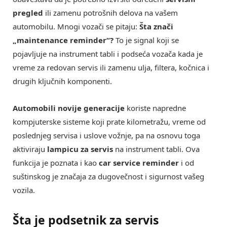
pregled
ili zamenu potrošnih delova na vašem
automobilu. Mnogi vozači se pitaju:
Šta znači
„maintenance reminder“?
To je signal koji se
pojavljuje na instrument tabli i podseća vozača kada je
vreme za redovan servis ili zamenu ulja, filtera, kočnica i
drugih ključnih komponenti.
Automobili novije generacije
koriste napredne
kompjuterske sisteme koji prate kilometražu, vreme od
poslednjeg servisa i uslove vožnje, pa na osnovu toga
aktiviraju
lampicu za servis
na instrument tabli. Ova
funkcija je poznata i kao
car service reminder
i od
suštinskog je značaja za dugovečnost i sigurnost vašeg
vozila.
Šta je podsetnik za servis