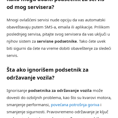
od mog servisera
?
Mnogi ovlašćeni servisi nude opciju da vas automatski
obaveštavaju putem SMS-a, emaila ili aplikacije. Prilikom
poslednjeg servisa, pitajte svog servisera da vas uključi u
njihov sistem za
servisne podsetnike
. Tako ćete uvek
biti sigurni da ćete na vreme dobiti obaveštenje za sledeći
servis.
Šta ako ignorišem
podsetnik za
održavanje vozila
?
Ignorisanje
podsetnika za održavanje vozila
može
dovesti do ozbiljnih problema, kao što su kvarovi motora,
smanjenje performansi,
povećana potrošnja goriva
i
smanjenje sigurnosti. Pravovremeno održavanje je ključ