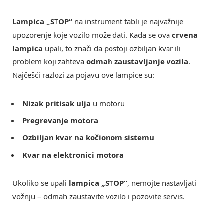
Lampica „STOP“
na instrument tabli je najvažnije
upozorenje koje vozilo može dati. Kada se ova
crvena
lampica
upali, to znači da postoji ozbiljan kvar ili
problem koji zahteva
odmah zaustavljanje vozila
.
Najčešći razlozi za pojavu ove lampice su:
Nizak pritisak ulja
u motoru
Pregrevanje motora
Ozbiljan kvar na kočionom sistemu
Kvar na elektronici motora
Ukoliko se upali
lampica „STOP“
, nemojte nastavljati
vožnju – odmah zaustavite vozilo i pozovite servis.