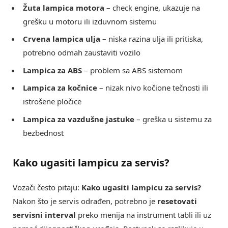
Žuta lampica motora
– check engine, ukazuje na
grešku u motoru ili izduvnom sistemu
Crvena lampica ulja
– niska razina ulja ili pritiska,
potrebno odmah zaustaviti vozilo
Lampica za ABS
– problem sa ABS sistemom
Lampica za kočnice
– nizak nivo kočione tečnosti ili
istrošene pločice
Lampica za vazdušne jastuke
– greška u sistemu za
bezbednost
Kako ugasiti lampicu za servis?
Vozači često pitaju:
Kako ugasiti lampicu za servis?
Nakon što je servis odrađen, potrebno je
resetovati
servisni interval
preko menija na instrument tabli ili uz