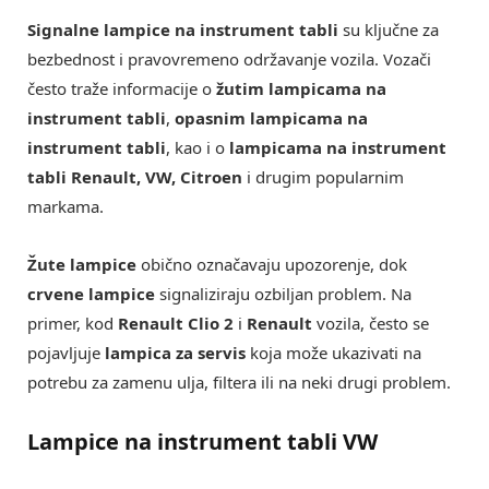
Signalne lampice na instrument tabli
su ključne za
bezbednost i pravovremeno održavanje vozila. Vozači
često traže informacije o
žutim lampicama na
instrument tabli
,
opasnim lampicama na
instrument tabli
, kao i o
lampicama na instrument
tabli Renault, VW, Citroen
i drugim popularnim
markama.
Žute lampice
obično označavaju upozorenje, dok
crvene lampice
signaliziraju ozbiljan problem. Na
primer, kod
Renault Clio 2
i
Renault
vozila, često se
pojavljuje
lampica za servis
koja može ukazivati na
potrebu za zamenu ulja, filtera ili na neki drugi problem.
Lampice na instrument tabli VW