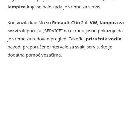
lampice
koje se pale kada je vreme za servis.
Kod vozila kao što su
Renault Clio 2
ili
VW
,
lampica za
servis
ili poruka „SERVICE“ na ekranu jasno pokazuje da
je vreme za redovan pregled. Takođe,
priručnik vozila
navodi preporučene intervale za svaki servis, što je
dodatna pomoć vozačima.