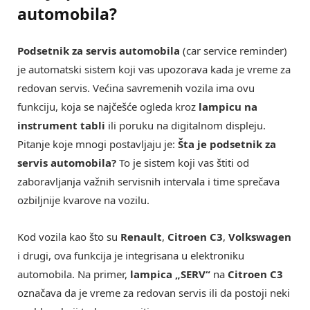
automobila?
Podsetnik za servis automobila
(car service reminder)
je automatski sistem koji vas upozorava kada je vreme za
redovan servis. Većina savremenih vozila ima ovu
funkciju, koja se najčešće ogleda kroz
lampicu na
instrument tabli
ili poruku na digitalnom displeju.
Pitanje koje mnogi postavljaju je:
Šta je podsetnik za
servis automobila?
To je sistem koji vas štiti od
zaboravljanja važnih servisnih intervala i time sprečava
ozbiljnije kvarove na vozilu.
Kod vozila kao što su
Renault
,
Citroen C3
,
Volkswagen
i drugi, ova funkcija je integrisana u elektroniku
automobila. Na primer,
lampica „SERV“
na
Citroen C3
označava da je vreme za redovan servis ili da postoji neki