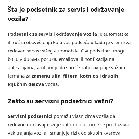
Šta je
podsetnik za servis i održavanje
vozila
?
Podsetnik za servis i održavanje vozila
je automatska
ili ručna obaveštenja koja vas podsećaju kada je vreme za
redovan servis vašeg automobila. Ovi podsetnici mogu
biti u vidu SMS poruka, emailova ili notifikacija na
aplikacijama, a cilj im je da spreče zaboravljanje važnih
termina za
zamenu ulja, filtera, kočnica i drugih
ključnih delova
vozila.
Zašto su
servisni podsetnici
važni?
Servisni podsetnici
pomažu vlasnicima vozila da
redovno održavaju svoje automobile, čime se produžava
vek trajanja vozila i smanjuje rizik od skupih kvarova.