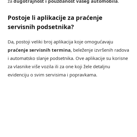
za
dugotrajnost i pouzdanost vašeg automobila
.
Postoje li aplikacije za
praćenje
servisnih podsetnika
?
Da, postoji veliki broj aplikacija koje omogućavaju
praćenje servisnih termina
, beleženje izvršenih radova
i automatsko slanje podsetnika. Ove aplikacije su korisne
za vlasnike više vozila ili za one koji žele detaljnu
evidenciju o svim servisima i popravkama.