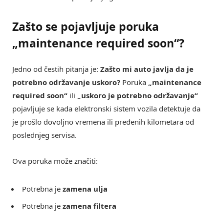
Zašto se pojavljuje poruka
„maintenance required soon“?
Jedno od čestih pitanja je:
Zašto mi auto javlja da je
potrebno održavanje uskoro?
Poruka
„maintenance
required soon“
ili
„uskoro je potrebno održavanje“
pojavljuje se kada elektronski sistem vozila detektuje da
je prošlo dovoljno vremena ili pređenih kilometara od
poslednjeg servisa.
Ova poruka može značiti:
Potrebna je
zamena ulja
Potrebna je
zamena filtera