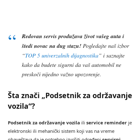
Redovan servis produžava život vašeg auta i
štedi novac na dug stazu!
Pogledajte naš izbor
“
TOP 5 univerzalnih dijagnostika
” i saznajte
kako da budete sigurni da vaš automobil ne
preskoči nijedno važno upozorenje.
Šta znači „Podsetnik za održavanje
vozila“?
Podsetnik za održavanje vozila
ili
service reminder
je
elektronski ili mehanički sistem koji vas na vreme
obaveštava da je potrebno izvršiti određeni
servisni