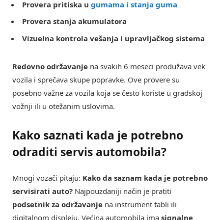
Provera pritiska u
gumama i stanja guma
Provera stanja akumulatora
Vizuelna kontrola vešanja i upravljačkog sistema
Redovno održavanje
na svakih 6 meseci produžava vek
vozila i sprečava skupe popravke. Ove provere su
posebno važne za vozila koja se često koriste u gradskoj
vožnji ili u otežanim uslovima.
Kako saznati kada je potrebno
odraditi servis automobila?
Mnogi vozači pitaju:
Kako da saznam kada je potrebno
servisirati auto?
Najpouzdaniji način je pratiti
podsetnik za održavanje
na instrument tabli ili
digitalnom displeju. Većina automobila ima
signalne