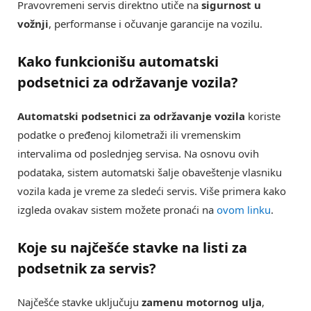
Pravovremeni servis direktno utiče na
sigurnost u
vožnji
, performanse i očuvanje garancije na vozilu.
Kako funkcionišu
automatski
podsetnici za održavanje vozila
?
Automatski podsetnici za održavanje vozila
koriste
podatke o pređenoj kilometraži ili vremenskim
intervalima od poslednjeg servisa. Na osnovu ovih
podataka, sistem automatski šalje obaveštenje vlasniku
vozila kada je vreme za sledeći servis. Više primera kako
izgleda ovakav sistem možete pronaći na
ovom linku
.
Koje su najčešće stavke na
listi za
podsetnik za servis
?
Najčešće stavke uključuju
zamenu motornog ulja
,