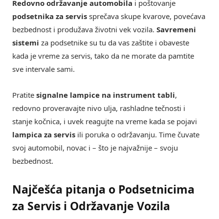
Redovno održavanje automobila
i poštovanje
podsetnika za servis
sprečava skupe kvarove, povećava
bezbednost i produžava životni vek vozila.
Savremeni
sistemi
za podsetnike su tu da vas zaštite i obaveste
kada je vreme za servis, tako da ne morate da pamtite
sve intervale sami.
Pratite
signalne lampice na instrument tabli
,
redovno proveravajte nivo ulja, rashladne tečnosti i
stanje kočnica, i uvek reagujte na vreme kada se pojavi
lampica za servis
ili poruka o održavanju. Time čuvate
svoj automobil, novac i – što je najvažnije – svoju
bezbednost.
Najčešća pitanja o Podsetnicima
za Servis i Održavanje Vozila