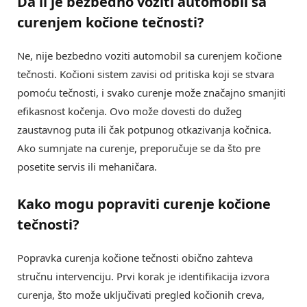
Da li je bezbedno voziti automobil sa
curenjem kočione tečnosti
?
Ne, nije bezbedno voziti automobil sa curenjem kočione
tečnosti. Kočioni sistem zavisi od pritiska koji se stvara
pomoću tečnosti, i svako curenje može značajno smanjiti
efikasnost kočenja. Ovo može dovesti do dužeg
zaustavnog puta ili čak potpunog otkazivanja kočnica.
Ako sumnjate na curenje, preporučuje se da što pre
posetite servis ili mehaničara.
Kako mogu popraviti
curenje kočione
tečnosti
?
Popravka curenja kočione tečnosti obično zahteva
stručnu intervenciju. Prvi korak je identifikacija izvora
curenja, što može uključivati pregled kočionih creva,