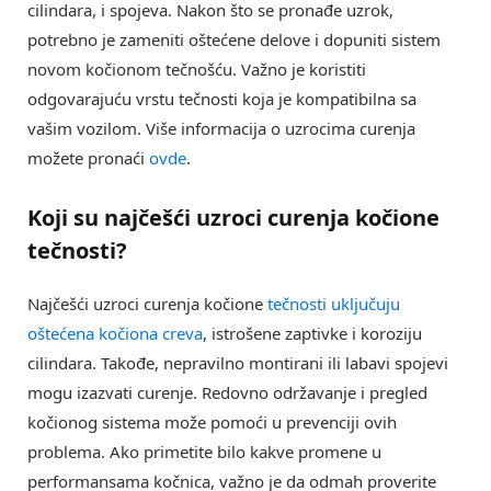
cilindara, i spojeva. Nakon što se pronađe uzrok,
potrebno je zameniti oštećene delove i dopuniti sistem
novom kočionom tečnošću. Važno je koristiti
odgovarajuću vrstu tečnosti koja je kompatibilna sa
vašim vozilom. Više informacija o uzrocima curenja
možete pronaći
ovde
.
Koji su najčešći uzroci
curenja kočione
tečnosti
?
Najčešći uzroci curenja kočione
tečnosti uključuju
oštećena kočiona creva
, istrošene zaptivke i koroziju
cilindara. Takođe, nepravilno montirani ili labavi spojevi
mogu izazvati curenje. Redovno održavanje i pregled
kočionog sistema može pomoći u prevenciji ovih
problema. Ako primetite bilo kakve promene u
performansama kočnica, važno je da odmah proverite