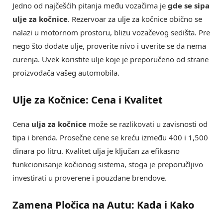
Jedno od najčešćih pitanja među vozačima je
gde se sipa
ulje za kočnice
. Rezervoar za ulje za kočnice obično se
nalazi u motornom prostoru, blizu vozačevog sedišta. Pre
nego što dodate ulje, proverite nivo i uverite se da nema
curenja. Uvek koristite ulje koje je preporučeno od strane
proizvođača vašeg automobila.
Ulje za Kočnice: Cena i Kvalitet
Cena
ulja za kočnice
može se razlikovati u zavisnosti od
tipa i brenda. Prosečne cene se kreću između 400 i 1,500
dinara po litru. Kvalitet ulja je ključan za efikasno
funkcionisanje kočionog sistema, stoga je preporučljivo
investirati u proverene i pouzdane brendove.
Zamena Pločica na Autu: Kada i Kako