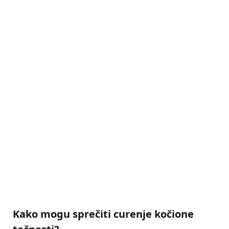
Kako mogu sprečiti
curenje kočione