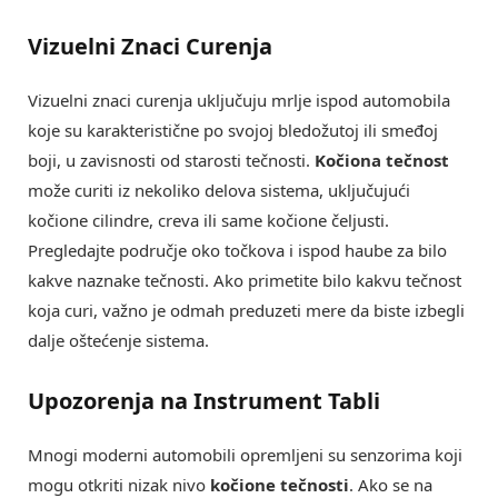
Vizuelni Znaci Curenja
Vizuelni znaci curenja uključuju mrlje ispod automobila
koje su karakteristične po svojoj bledožutoj ili smeđoj
boji, u zavisnosti od starosti tečnosti.
Kočiona tečnost
može curiti iz nekoliko delova sistema, uključujući
kočione cilindre, creva ili same kočione čeljusti.
Pregledajte područje oko točkova i ispod haube za bilo
kakve naznake tečnosti. Ako primetite bilo kakvu tečnost
koja curi, važno je odmah preduzeti mere da biste izbegli
dalje oštećenje sistema.
Upozorenja na Instrument Tabli
Mnogi moderni automobili opremljeni su senzorima koji
mogu otkriti nizak nivo
kočione tečnosti
. Ako se na