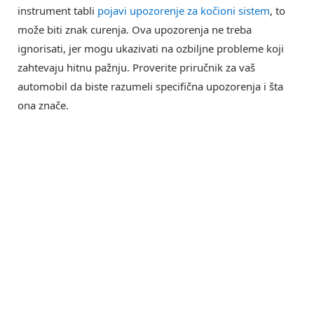
instrument tabli
pojavi upozorenje za kočioni sistem
, to
može biti znak curenja. Ova upozorenja ne treba
ignorisati, jer mogu ukazivati na ozbiljne probleme koji
zahtevaju hitnu pažnju. Proverite priručnik za vaš
automobil da biste razumeli specifična upozorenja i šta
ona znače.