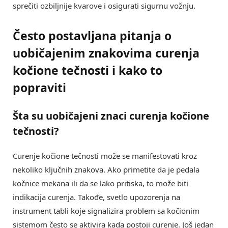
sprečiti ozbiljnije kvarove i osigurati sigurnu vožnju.
Često postavljana pitanja o
uobičajenim znakovima curenja
kočione tečnosti i kako to
popraviti
Šta su uobičajeni znaci
curenja kočione
tečnosti
?
Curenje kočione tečnosti može se manifestovati kroz
nekoliko ključnih znakova. Ako primetite da je pedala
kočnice mekana ili da se lako pritiska, to može biti
indikacija curenja. Takođe, svetlo upozorenja na
instrument tabli koje signalizira problem sa kočionim
sistemom često se aktivira kada postoji curenje. Još jedan