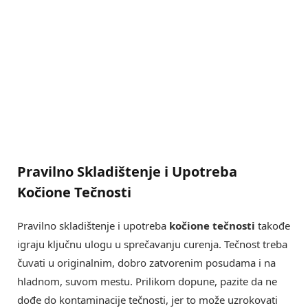
Pravilno Skladištenje i Upotreba
Kočione Tečnosti
Pravilno skladištenje i upotreba
kočione tečnosti
takođe
igraju ključnu ulogu u sprečavanju curenja. Tečnost treba
čuvati u originalnim, dobro zatvorenim posudama i na
hladnom, suvom mestu. Prilikom dopune, pazite da ne
dođe do kontaminacije tečnosti, jer to može uzrokovati