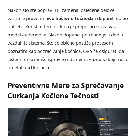
Nakon što ste popravili ili zamenili oštećene delove,
važno je proveriti nivo
kočione tečnosti
i dopuniti ga po
potrebi. Koristite tečnost koja je preporučena za vaš
model automobila. Nakon dopune, potrebno je ukloniti
vazduh iz sistema, što se obično postiže procesom
poznatim kao odzračivanje kočnica. Ovo će osigurati da
sistem funkcioniše ispravno i da nema vazduha koji može
ometati rad kočnica.
Preventivne Mere za Sprečavanje
Curkanja Kočione Tečnosti