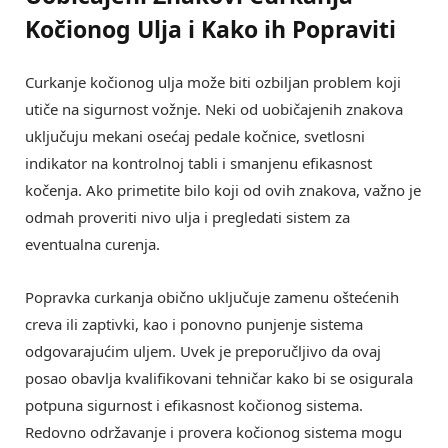
Kočionog Ulja i Kako ih Popraviti
Curkanje kočionog ulja može biti ozbiljan problem koji
utiče na sigurnost vožnje. Neki od uobičajenih znakova
uključuju mekani osećaj pedale kočnice, svetlosni
indikator na kontrolnoj tabli i smanjenu efikasnost
kočenja. Ako primetite bilo koji od ovih znakova, važno je
odmah proveriti nivo ulja i pregledati sistem za
eventualna curenja.
Popravka curkanja obično uključuje zamenu oštećenih
creva ili zaptivki, kao i ponovno punjenje sistema
odgovarajućim uljem. Uvek je preporučljivo da ovaj
posao obavlja kvalifikovani tehničar kako bi se osigurala
potpuna sigurnost i efikasnost kočionog sistema.
Redovno održavanje i provera kočionog sistema mogu