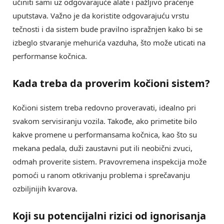
učiniti sami uz odgovarajuće alate i pažljivo praćenje
uputstava. Važno je da koristite odgovarajuću vrstu
tečnosti i da sistem bude pravilno ispražnjen kako bi se
izbeglo stvaranje mehurića vazduha, što može uticati na
performanse kočnica.
Kada treba da proverim
kočioni sistem
?
Kočioni sistem treba redovno proveravati, idealno pri
svakom servisiranju vozila. Takođe, ako primetite bilo
kakve promene u performansama kočnica, kao što su
mekana pedala, duži zaustavni put ili neobični zvuci,
odmah proverite sistem. Pravovremena inspekcija može
pomoći u ranom otkrivanju problema i sprečavanju
ozbiljnijih kvarova.
Koji su potencijalni rizici od ignorisanja