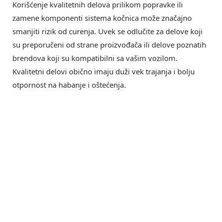
Korišćenje kvalitetnih delova prilikom popravke ili
zamene komponenti sistema kočnica može značajno
smanjiti rizik od curenja. Uvek se odlučite za delove koji
su preporučeni od strane proizvođača ili delove poznatih
brendova koji su kompatibilni sa vašim vozilom.
Kvalitetni delovi obično imaju duži vek trajanja i bolju
otpornost na habanje i oštećenja.