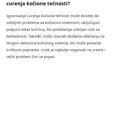
curenja kočione tečnosti
?
Ignorisanje curenja kočione tečnosti može dovesti do
ozbiljnih problema sa kočionim sistemom, uključujući
potpuni otkaz kočnica, što predstavlja ozbiljan rizik za
bezbednost. Takođe, može izazvati dodatna oštećenja na
drugim delovima kočionog sistema, što može povećati
troškove popravke. Uvek je najbolje reagovati na vreme i
rešiti problem čim se pojavi.