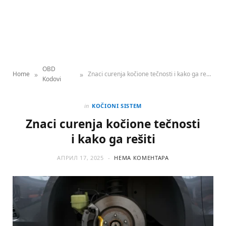
OBD
»
»
Home
Znaci curenja kočione tečnosti i kako ga rešiti
Kodovi
in
KOČIONI SISTEM
Znaci curenja kočione tečnosti
i kako ga rešiti
АПРИЛ 17, 2025
НЕМА КОМЕНТАРА