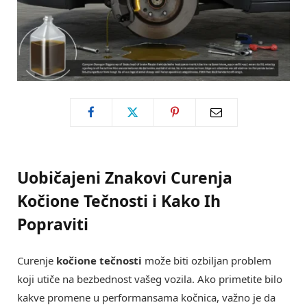
Uobičajeni Znakovi Curenja
Kočione Tečnosti i Kako Ih
Popraviti
Curenje
kočione tečnosti
može biti ozbiljan problem
koji utiče na bezbednost vašeg vozila. Ako primetite bilo
kakve promene u performansama kočnica, važno je da