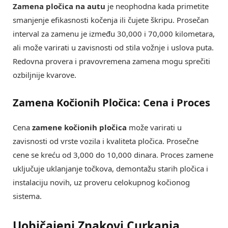
Zamena pločica na autu
je neophodna kada primetite
smanjenje efikasnosti kočenja ili čujete škripu. Prosečan
interval za zamenu je između 30,000 i 70,000 kilometara,
ali može varirati u zavisnosti od stila vožnje i uslova puta.
Redovna provera i pravovremena zamena mogu sprečiti
ozbiljnije kvarove.
Zamena Kočionih Pločica: Cena i Proces
Cena
zamene kočionih pločica
može varirati u
zavisnosti od vrste vozila i kvaliteta pločica. Prosečne
cene se kreću od 3,000 do 10,000 dinara. Proces zamene
uključuje uklanjanje točkova, demontažu starih pločica i
instalaciju novih, uz proveru celokupnog kočionog
sistema.
Uobičajeni Znakovi Curkanja