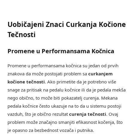
Uobičajeni Znaci Curkanja Kočione
Tečnosti
Promene u Performansama Kočnica
Promene u performansama kočnica su jedan od prvih
znakova da može postojati problem sa
curkanjem
kočione tečnosti
. Ako primetite da je potrebno više
snage za pritisak na pedalu kočnice ili da je pedala mekša
nego obično, to može biti pokazatelj curenja. Mekana
pedala kočnice često ukazuje na to da u sistemu postoji
vazduh, što je obično rezultat
curenja tečnosti
. Ovaj
problem može značajno smanjiti efikasnost kočenja, što
je opasno za bezbednost vozača i putnika.