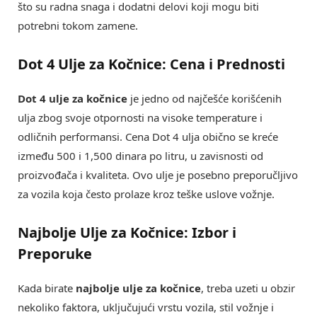
što su radna snaga i dodatni delovi koji mogu biti
potrebni tokom zamene.
Dot 4 Ulje za Kočnice: Cena i Prednosti
Dot 4 ulje za kočnice
je jedno od najčešće korišćenih
ulja zbog svoje otpornosti na visoke temperature i
odličnih performansi. Cena Dot 4 ulja obično se kreće
između 500 i 1,500 dinara po litru, u zavisnosti od
proizvođača i kvaliteta. Ovo ulje je posebno preporučljivo
za vozila koja često prolaze kroz teške uslove vožnje.
Najbolje Ulje za Kočnice: Izbor i
Preporuke
Kada birate
najbolje ulje za kočnice
, treba uzeti u obzir
nekoliko faktora, uključujući vrstu vozila, stil vožnje i