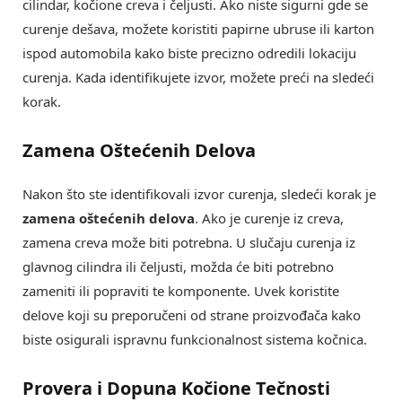
cilindar, kočione creva i čeljusti. Ako niste sigurni gde se
curenje dešava, možete koristiti papirne ubruse ili karton
ispod automobila kako biste precizno odredili lokaciju
curenja. Kada identifikujete izvor, možete preći na sledeći
korak.
Zamena Oštećenih Delova
Nakon što ste identifikovali izvor curenja, sledeći korak je
zamena oštećenih delova
. Ako je curenje iz creva,
zamena creva može biti potrebna. U slučaju curenja iz
glavnog cilindra ili čeljusti, možda će biti potrebno
zameniti ili popraviti te komponente. Uvek koristite
delove koji su preporučeni od strane proizvođača kako
biste osigurali ispravnu funkcionalnost sistema kočnica.
Provera i Dopuna Kočione Tečnosti