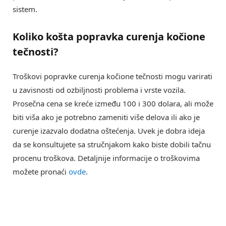
sistem.
Koliko košta popravka
curenja kočione
tečnosti
?
Troškovi popravke curenja kočione tečnosti mogu varirati
u zavisnosti od ozbiljnosti problema i vrste vozila.
Prosečna cena se kreće između 100 i 300 dolara, ali može
biti viša ako je potrebno zameniti više delova ili ako je
curenje izazvalo dodatna oštećenja. Uvek je dobra ideja
da se konsultujete sa stručnjakom kako biste dobili tačnu
procenu troškova. Detaljnije informacije o troškovima
možete pronaći
ovde
.