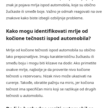
znak je pojava mrlja ispod automobila, koje su obično
žućkaste ili smeđe boje. Važno je odmah reagovati na ove
znakove kako biste izbegli ozbiljnije probleme.
Kako mogu identifikovati
mrlje od
kočione tečnosti
ispod automobila?
Mrlje od kočione tečnosti ispod automobila su obično
lako prepoznatljive. Imaju karakterističnu žućkastu ili
smeđu boju i mogu biti klizave na dodir. Ako primetite
ovakve mrlje, najbolje je da proverite nivo kočione
tečnosti u rezervoaru. Nizak nivo može ukazivati na
curenje. Takođe, obratite pažnju na miris, jer kočiona
tečnost ima specifičan miris koji se razlikuje od drugih
tečnosti u automobilu.