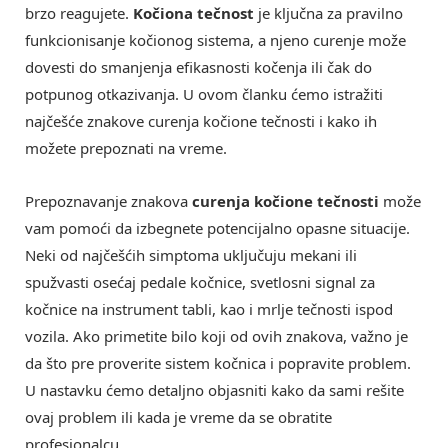
brzo reagujete.
Kočiona tečnost
je ključna za pravilno
funkcionisanje kočionog sistema, a njeno curenje može
dovesti do smanjenja efikasnosti kočenja ili čak do
potpunog otkazivanja. U ovom članku ćemo istražiti
najčešće znakove curenja kočione tečnosti i kako ih
možete prepoznati na vreme.
Prepoznavanje znakova
curenja kočione tečnosti
može
vam pomoći da izbegnete potencijalno opasne situacije.
Neki od najčešćih simptoma uključuju mekani ili
spužvasti osećaj pedale kočnice, svetlosni signal za
kočnice na instrument tabli, kao i mrlje tečnosti ispod
vozila. Ako primetite bilo koji od ovih znakova, važno je
da što pre proverite sistem kočnica i popravite problem.
U nastavku ćemo detaljno objasniti kako da sami rešite
ovaj problem ili kada je vreme da se obratite
profesionalcu.