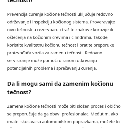
tečnosti
?
Prevencija curenja kočione tečnosti uključuje redovno
održavanje i inspekciju kočionog sistema. Proveravajte
nivo tečnosti u rezervoaru i tražite znakove korozije ili
oštećenja na kočionim crevima i cilindrima. Takođe,
koristite kvalitetnu kočionu tečnost i pratite preporuke
proizvođača vozila za zamenu tečnosti. Redovno
servisiranje može pomoći u ranom otkrivanju
potencijalnih problema i sprečavanju curenja.
Da li mogu sami da zamenim
kočionu
tečnost
?
Zamena kočione tečnosti može biti složen proces i obično
se preporučuje da ga obavi profesionalac. Međutim, ako
imate iskustva sa automobilskim popravkama, možete to