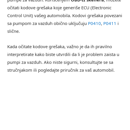
očitati kodove grešaka koje generiše ECU (Electronic
Control Unit) vašeg automobila. Kodovi grešaka povezani
sa pumpom za vazduh obično uključuju
P0410
,
P0411
i
slične.
Kada očitate kodove grešaka, važno je da ih pravilno
interpretirate kako biste utvrdili da li je problem zaista u
pumpi za vazduh. Ako niste sigurni, konsultujte se sa
stručnjakom ili pogledajte priručnik za vaš automobil.