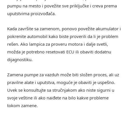
pumpu na mesto i povežite sve priključke i creva prema
uputstvima proizvođača.
Kada završite sa zamenom, ponovo povežite akumulator i
pokrenite automobil kako biste proverili da li je problem
rešen. Ako lampica za proveru motora i dalje svetli,
možda je potrebno resetovati ECU ili obaviti dodatnu
dijagnostiku.
Zamena pumpe za vazduh može biti složen proces, ali uz
pravilne alate i uputstva, moguće je obaviti je uspešno.
Uvek se konsultujte sa stručnjakom ako niste sigurni u
svoje veštine ili ako naiđete na bilo kakve probleme
tokom zamene.