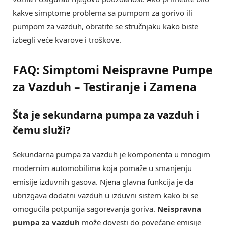
kakve simptome problema sa pumpom za gorivo ili
pumpom za vazduh, obratite se stručnjaku kako biste
izbegli veće kvarove i troškove.
FAQ: Simptomi Neispravne Pumpe
za Vazduh – Testiranje i Zamena
Šta je sekundarna pumpa za vazduh i
čemu služi?
Sekundarna pumpa za vazduh je komponenta u mnogim
modernim automobilima koja pomaže u smanjenju
emisije izduvnih gasova. Njena glavna funkcija je da
ubrizgava dodatni vazduh u izduvni sistem kako bi se
omogućila potpunija sagorevanja goriva.
Neispravna
pumpa za vazduh
može dovesti do povećane emisije