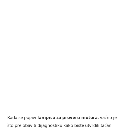
Kada se pojavi
lampica za proveru motora
, važno je
što pre obaviti dijagnostiku kako biste utvrdili tačan