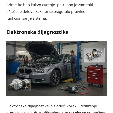
primetite bilo kakvo curenje, potrebno je zameniti
oštećene delove kako bi se osiguralo pravilno
funkcionisanje sistema.
Elektronska dijagnostika
Elektronska dijagnostika je sledeći korak u testiranju
pumpe za vazduh. Korišćenjem
OBD-II skenera
, možete