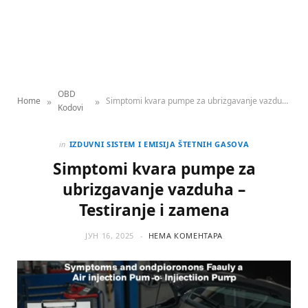
OBD
»
»
Home
Simptomi kvara pumpe za ubrizgavanje vazduha – Testiranje i zamena
Kodovi
in
IZDUVNI SISTEM I EMISIJA ŠTETNIH GASOVA
Simptomi kvara pumpe za
ubrizgavanje vazduha –
Testiranje i zamena
ЈУН 16, 2025
НЕМА КОМЕНТАРА