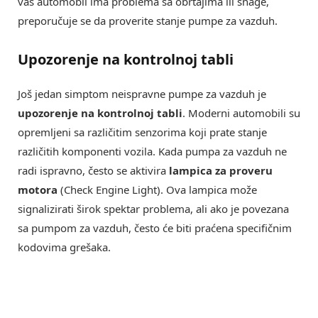
vaš automobil ima problema sa obrtajima ili snage,
preporučuje se da proverite stanje pumpe za vazduh.
Upozorenje na kontrolnoj tabli
Još jedan simptom neispravne pumpe za vazduh je
upozorenje na kontrolnoj tabli
. Moderni automobili su
opremljeni sa različitim senzorima koji prate stanje
različitih komponenti vozila. Kada pumpa za vazduh ne
radi ispravno, često se aktivira
lampica za proveru
motora
(Check Engine Light). Ova lampica može
signalizirati širok spektar problema, ali ako je povezana
sa pumpom za vazduh, često će biti praćena specifičnim
kodovima grešaka.