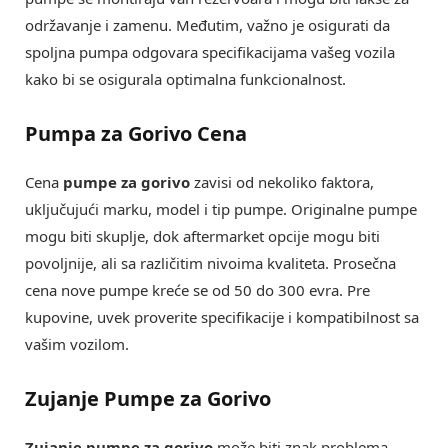
održavanje i zamenu. Međutim, važno je osigurati da
spoljna pumpa odgovara specifikacijama vašeg vozila
kako bi se osigurala optimalna funkcionalnost.
Pumpa za Gorivo Cena
Cena
pumpe za gorivo
zavisi od nekoliko faktora,
uključujući marku, model i tip pumpe. Originalne pumpe
mogu biti skuplje, dok aftermarket opcije mogu biti
povoljnije, ali sa različitim nivoima kvaliteta. Prosečna
cena nove pumpe kreće se od 50 do 300 evra. Pre
kupovine, uvek proverite specifikacije i kompatibilnost sa
vašim vozilom.
Zujanje Pumpe za Gorivo
Zujanje pumpe za gorivo
može biti znak problema.