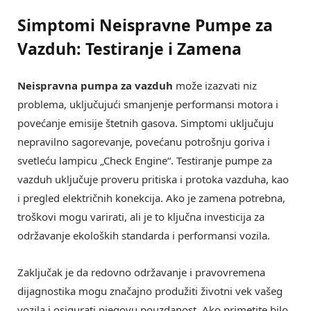
Simptomi Neispravne Pumpe za
Vazduh: Testiranje i Zamena
Neispravna pumpa za vazduh
može izazvati niz
problema, uključujući smanjenje performansi motora i
povećanje emisije štetnih gasova. Simptomi uključuju
nepravilno sagorevanje, povećanu potrošnju goriva i
svetleću lampicu „Check Engine“. Testiranje pumpe za
vazduh uključuje proveru pritiska i protoka vazduha, kao
i pregled električnih konekcija. Ako je zamena potrebna,
troškovi mogu varirati, ali je to ključna investicija za
održavanje ekoloških standarda i performansi vozila.
Zaključak je da redovno održavanje i pravovremena
dijagnostika mogu značajno produžiti životni vek vašeg
vozila i osigurati njegovu pouzdanost. Ako primetite bilo