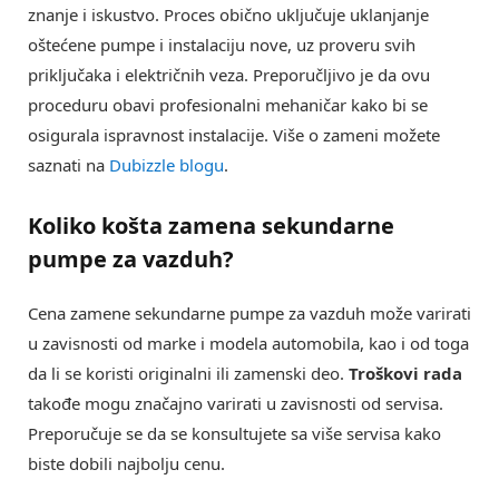
znanje i iskustvo. Proces obično uključuje uklanjanje
oštećene pumpe i instalaciju nove, uz proveru svih
priključaka i električnih veza. Preporučljivo je da ovu
proceduru obavi profesionalni mehaničar kako bi se
osigurala ispravnost instalacije. Više o zameni možete
saznati na
Dubizzle blogu
.
Koliko košta zamena sekundarne
pumpe za vazduh?
Cena zamene sekundarne pumpe za vazduh može varirati
u zavisnosti od marke i modela automobila, kao i od toga
da li se koristi originalni ili zamenski deo.
Troškovi rada
takođe mogu značajno varirati u zavisnosti od servisa.
Preporučuje se da se konsultujete sa više servisa kako
biste dobili najbolju cenu.