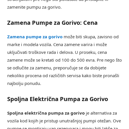
zamenite pumpu za gorivo.
Zamena Pumpe za Gorivo: Cena
Zamena pumpe za gorivo
može biti skupa, zavisno od
marke i modela vozila. Cena zamene varira i može
uključivati troškove rada i delova. U proseku, cena
zamene može se kretati od 100 do 500 evra. Pre nego što
se odlučite za zamenu, preporučuje se da dobijete
nekoliko procena od različitih servisa kako biste pronašli
najbolju ponudu.
Spoljna Električna Pumpa za Gorivo
Spoljna električna pumpa za gorivo
je alternativa za
vozila kod kojih je pristup unutrašnjoj pumpi otežan. Ove
pumpe se montiraju van rezervoara i mogu biti lakše za