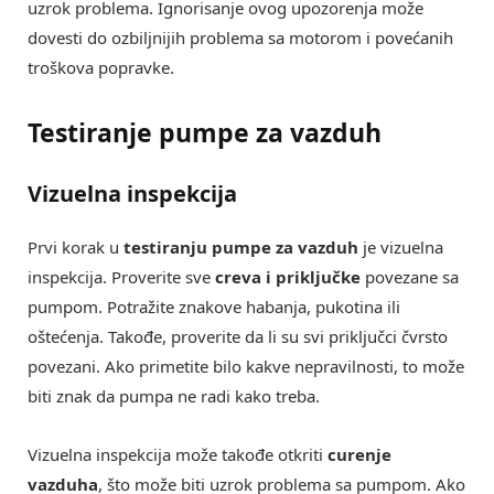
uzrok problema. Ignorisanje ovog upozorenja može
dovesti do ozbiljnijih problema sa motorom i povećanih
troškova popravke.
Testiranje pumpe za vazduh
Vizuelna inspekcija
Prvi korak u
testiranju pumpe za vazduh
je vizuelna
inspekcija. Proverite sve
creva i priključke
povezane sa
pumpom. Potražite znakove habanja, pukotina ili
oštećenja. Takođe, proverite da li su svi priključci čvrsto
povezani. Ako primetite bilo kakve nepravilnosti, to može
biti znak da pumpa ne radi kako treba.
Vizuelna inspekcija može takođe otkriti
curenje
vazduha
, što može biti uzrok problema sa pumpom. Ako