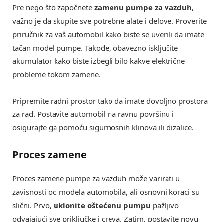
Pre nego što započnete
zamenu pumpe za vazduh
,
važno je da skupite sve potrebne alate i delove. Proverite
priručnik za vaš automobil kako biste se uverili da imate
tačan model pumpe. Takođe, obavezno isključite
akumulator kako biste izbegli bilo kakve električne
probleme tokom zamene.
Pripremite radni prostor tako da imate dovoljno prostora
za rad. Postavite automobil na ravnu površinu i
osigurajte ga pomoću sigurnosnih klinova ili dizalice.
Proces zamene
Proces zamene pumpe za vazduh može varirati u
zavisnosti od modela automobila, ali osnovni koraci su
slični. Prvo,
uklonite oštećenu pumpu
pažljivo
odvajajući sve priključke i creva. Zatim, postavite novu