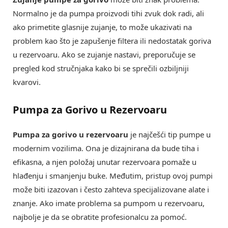
Normalno je da pumpa proizvodi tihi zvuk dok radi, ali
ako primetite glasnije zujanje, to može ukazivati na
problem kao što je zapušenje filtera ili nedostatak goriva
u rezervoaru. Ako se zujanje nastavi, preporučuje se
pregled kod stručnjaka kako bi se sprečili ozbiljniji
kvarovi.
Pumpa za Gorivo u Rezervoaru
Pumpa za gorivo u rezervoaru
je najčešći tip pumpe u
modernim vozilima. Ona je dizajnirana da bude tiha i
efikasna, a njen položaj unutar rezervoara pomaže u
hlađenju i smanjenju buke. Međutim, pristup ovoj pumpi
može biti izazovan i često zahteva specijalizovane alate i
znanje. Ako imate problema sa pumpom u rezervoaru,
najbolje je da se obratite profesionalcu za pomoć.