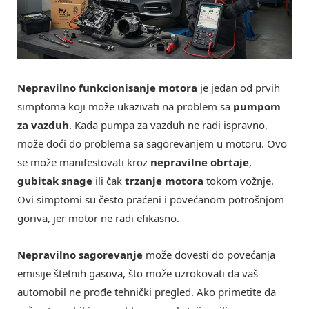
Nepravilno funkcionisanje motora
je jedan od prvih
simptoma koji može ukazivati na problem sa
pumpom
za vazduh
. Kada pumpa za vazduh ne radi ispravno,
može doći do problema sa sagorevanjem u motoru. Ovo
se može manifestovati kroz
nepravilne obrtaje
,
gubitak snage
ili čak
trzanje motora
tokom vožnje.
Ovi simptomi su često praćeni i povećanom potrošnjom
goriva, jer motor ne radi efikasno.
Nepravilno sagorevanje
može dovesti do povećanja
emisije štetnih gasova, što može uzrokovati da vaš
automobil ne prođe tehnički pregled. Ako primetite da