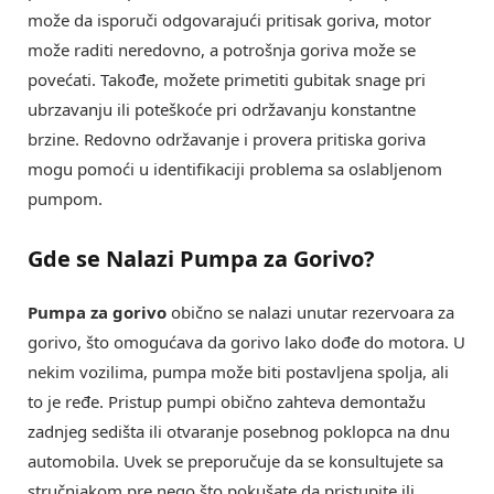
može da isporuči odgovarajući pritisak goriva, motor
može raditi neredovno, a potrošnja goriva može se
povećati. Takođe, možete primetiti gubitak snage pri
ubrzavanju ili poteškoće pri održavanju konstantne
brzine. Redovno održavanje i provera pritiska goriva
mogu pomoći u identifikaciji problema sa oslabljenom
pumpom.
Gde se Nalazi Pumpa za Gorivo?
Pumpa za gorivo
obično se nalazi unutar rezervoara za
gorivo, što omogućava da gorivo lako dođe do motora. U
nekim vozilima, pumpa može biti postavljena spolja, ali
to je ređe. Pristup pumpi obično zahteva demontažu
zadnjeg sedišta ili otvaranje posebnog poklopca na dnu
automobila. Uvek se preporučuje da se konsultujete sa
stručnjakom pre nego što pokušate da pristupite ili