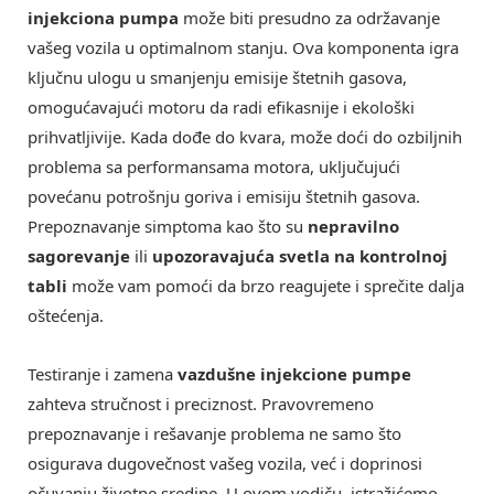
injekciona pumpa
može biti presudno za održavanje
vašeg vozila u optimalnom stanju. Ova komponenta igra
ključnu ulogu u smanjenju emisije štetnih gasova,
omogućavajući motoru da radi efikasnije i ekološki
prihvatljivije. Kada dođe do kvara, može doći do ozbiljnih
problema sa performansama motora, uključujući
povećanu potrošnju goriva i emisiju štetnih gasova.
Prepoznavanje simptoma kao što su
nepravilno
sagorevanje
ili
upozoravajuća svetla na kontrolnoj
tabli
može vam pomoći da brzo reagujete i sprečite dalja
oštećenja.
Testiranje i zamena
vazdušne injekcione pumpe
zahteva stručnost i preciznost. Pravovremeno
prepoznavanje i rešavanje problema ne samo što
osigurava dugovečnost vašeg vozila, već i doprinosi
očuvanju životne sredine. U ovom vodiču, istražićemo