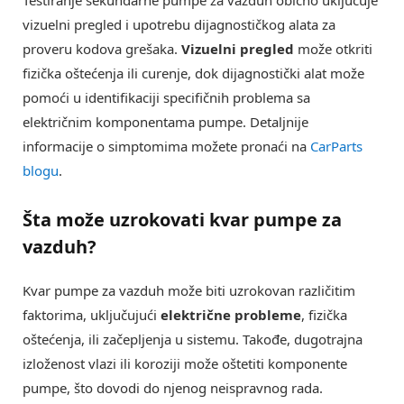
vizuelni pregled i upotrebu dijagnostičkog alata za
proveru kodova grešaka.
Vizuelni pregled
može otkriti
fizička oštećenja ili curenje, dok dijagnostički alat može
pomoći u identifikaciji specifičnih problema sa
električnim komponentama pumpe. Detaljnije
informacije o simptomima možete pronaći na
CarParts
blogu
.
Šta može uzrokovati kvar pumpe za
vazduh?
Kvar pumpe za vazduh može biti uzrokovan različitim
faktorima, uključujući
električne probleme
, fizička
oštećenja, ili začepljenja u sistemu. Takođe, dugotrajna
izloženost vlazi ili koroziji može oštetiti komponente
pumpe, što dovodi do njenog neispravnog rada.