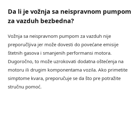
Da li je vožnja sa neispravnom pumpom
za vazduh bezbedna?
Vožnja sa neispravnom pumpom za vazduh nije
preporučljiva jer može dovesti do povećane emisije
štetnih gasova i smanjenih performansi motora.
Dugoročno, to može uzrokovati dodatna oštećenja na
motoru ili drugim komponentama vozila. Ako primetite
simptome kvara, preporučuje se da što pre potražite
stručnu pomoć.