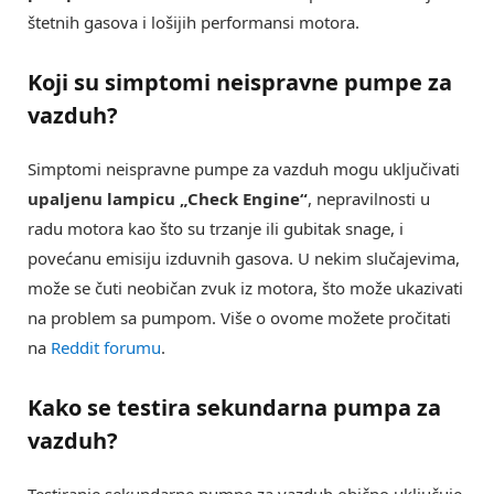
štetnih gasova i lošijih performansi motora.
Koji su simptomi neispravne pumpe za
vazduh?
Simptomi neispravne pumpe za vazduh mogu uključivati
upaljenu lampicu „Check Engine“
, nepravilnosti u
radu motora kao što su trzanje ili gubitak snage, i
povećanu emisiju izduvnih gasova. U nekim slučajevima,
može se čuti neobičan zvuk iz motora, što može ukazivati
na problem sa pumpom. Više o ovome možete pročitati
na
Reddit forumu
.
Kako se testira sekundarna pumpa za
vazduh?
Testiranje sekundarne pumpe za vazduh obično uključuje