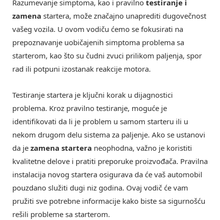
Razumevanje simptoma, kao i pravilno
testiranje i
zamena
startera, može značajno unaprediti dugovečnost
vašeg vozila. U ovom vodiču ćemo se fokusirati na
prepoznavanje uobičajenih simptoma problema sa
starterom, kao što su čudni zvuci prilikom paljenja, spor
rad ili potpuni izostanak reakcije motora.
Testiranje startera je ključni korak u dijagnostici
problema. Kroz pravilno testiranje, moguće je
identifikovati da li je problem u samom starteru ili u
nekom drugom delu sistema za paljenje. Ako se ustanovi
da je
zamena startera
neophodna, važno je koristiti
kvalitetne delove i pratiti preporuke proizvođača. Pravilna
instalacija novog startera osigurava da će vaš automobil
pouzdano služiti dugi niz godina. Ovaj vodič će vam
pružiti sve potrebne informacije kako biste sa sigurnošću
rešili probleme sa starterom.