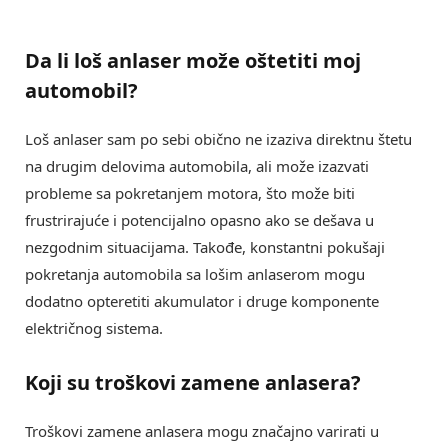
Da li
loš anlaser
može oštetiti moj
automobil?
Loš anlaser sam po sebi obično ne izaziva direktnu štetu
na drugim delovima automobila, ali može izazvati
probleme sa pokretanjem motora, što može biti
frustrirajuće i potencijalno opasno ako se dešava u
nezgodnim situacijama. Takođe, konstantni pokušaji
pokretanja automobila sa lošim anlaserom mogu
dodatno opteretiti akumulator i druge komponente
električnog sistema.
Koji su
troškovi zamene anlasera
?
Troškovi zamene anlasera mogu značajno varirati u