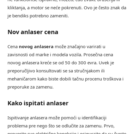
kliktanja, a motor se neće pokrenuti. Ovo je često znak da
je bendiks potrebno zameniti.
Nov anlaser cena
Cena
novog anlasera
može značajno varirati u
zavisnosti od marke i modela vozila. Prosečna cena
novog anlasera kreće se od 50 do 300 evra. Uvek je
preporučljivo konsultovati se sa stručnjakom ili
mehaničarom kako biste dobili tačnu procenu troškova i
preporuke za zamenu.
Kako ispitati anlaser
Ispitivanje anlasera može pomoći u identifikaciji
problema pre nego što se odlučite za zamenu. Prvo,
proverite sve električne konekcije i osigurajte da su čvrste