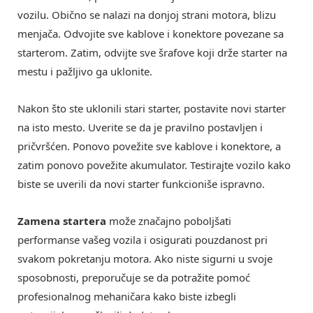
vozilu. Obično se nalazi na donjoj strani motora, blizu
menjača. Odvojite sve kablove i konektore povezane sa
starterom. Zatim, odvijte sve šrafove koji drže starter na
mestu i pažljivo ga uklonite.
Nakon što ste uklonili stari starter, postavite novi starter
na isto mesto. Uverite se da je pravilno postavljen i
pričvršćen. Ponovo povežite sve kablove i konektore, a
zatim ponovo povežite akumulator. Testirajte vozilo kako
biste se uverili da novi starter funkcioniše ispravno.
Zamena startera
može značajno poboljšati
performanse vašeg vozila i osigurati pouzdanost pri
svakom pokretanju motora. Ako niste sigurni u svoje
sposobnosti, preporučuje se da potražite pomoć
profesionalnog mehaničara kako biste izbegli