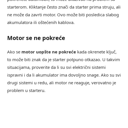
starterom. Kliktanje često znači da starter prima struju, ali
ne može da zavrti motor. Ovo može biti posledica slabog
akumulatora ili oštećenih kablova.
Motor se ne pokreće
Ako se
motor uopšte ne pokreće
kada okrenete ključ,
to može biti znak da je starter potpuno otkazao. U takvim
situacijama, proverite da li su svi električni sistemi
ispravni i da li akumulator ima dovoljno snage. Ako su svi
drugi sistemi u redu, ali motor ne reaguje, verovatno je
problem u starteru.