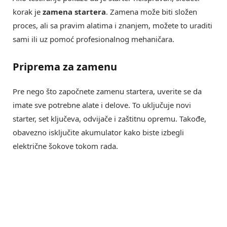
korak je
zamena startera
. Zamena može biti složen
proces, ali sa pravim alatima i znanjem, možete to uraditi
sami ili uz pomoć profesionalnog mehaničara.
Priprema za zamenu
Pre nego što započnete zamenu startera, uverite se da
imate sve potrebne alate i delove. To uključuje novi
starter, set ključeva, odvijače i zaštitnu opremu. Takođe,
obavezno isključite akumulator kako biste izbegli
električne šokove tokom rada.