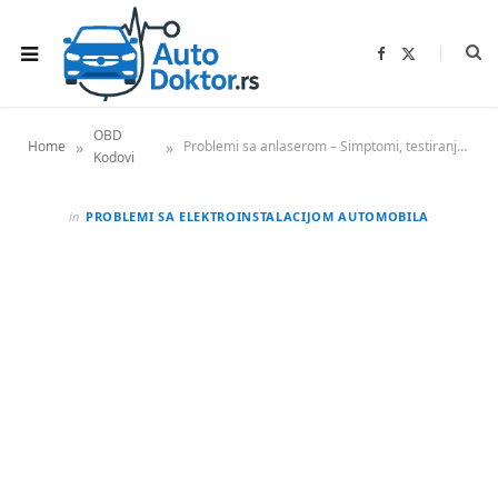
F
X
a
(
c
T
e
w
b
i
o
t
OBD
o
t
»
»
Home
Problemi sa anlaserom – Simptomi, testiranje i zamena
k
e
Kodovi
r
)
in
PROBLEMI SA ELEKTROINSTALACIJOM AUTOMOBILA