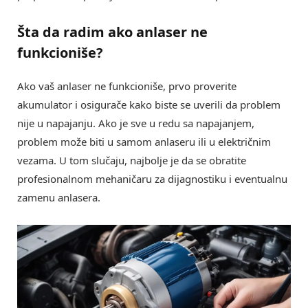
Šta da radim ako
anlaser ne
funkcioniše
?
Ako vaš anlaser ne funkcioniše, prvo proverite
akumulator i osigurače kako biste se uverili da problem
nije u napajanju. Ako je sve u redu sa napajanjem,
problem može biti u samom anlaseru ili u električnim
vezama. U tom slučaju, najbolje je da se obratite
profesionalnom mehaničaru za dijagnostiku i eventualnu
zamenu anlasera.