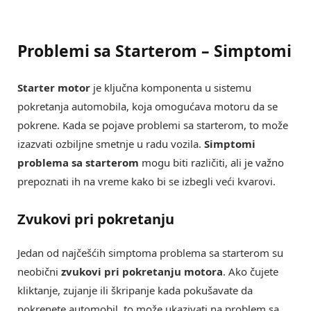
Problemi sa Starterom – Simptomi
Starter motor
je ključna komponenta u sistemu
pokretanja automobila, koja omogućava motoru da se
pokrene. Kada se pojave problemi sa starterom, to može
izazvati ozbiljne smetnje u radu vozila.
Simptomi
problema sa starterom
mogu biti različiti, ali je važno
prepoznati ih na vreme kako bi se izbegli veći kvarovi.
Zvukovi pri pokretanju
Jedan od najčešćih simptoma problema sa starterom su
neobični
zvukovi pri pokretanju motora
. Ako čujete
kliktanje, zujanje ili škripanje kada pokušavate da
pokrenete automobil, to može ukazivati na problem sa