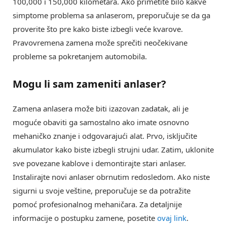
100,000 i 150,000 kilometara. Ako primetite bilo kakve
simptome problema sa anlaserom, preporučuje se da ga
proverite što pre kako biste izbegli veće kvarove.
Pravovremena zamena može sprečiti neočekivane
probleme sa pokretanjem automobila.
Mogu li sam
zameniti anlaser
?
Zamena anlasera može biti izazovan zadatak, ali je
moguće obaviti ga samostalno ako imate osnovno
mehaničko znanje i odgovarajući alat. Prvo, isključite
akumulator kako biste izbegli strujni udar. Zatim, uklonite
sve povezane kablove i demontirajte stari anlaser.
Instalirajte novi anlaser obrnutim redosledom. Ako niste
sigurni u svoje veštine, preporučuje se da potražite
pomoć profesionalnog mehaničara. Za detaljnije
informacije o postupku zamene, posetite
ovaj link
.