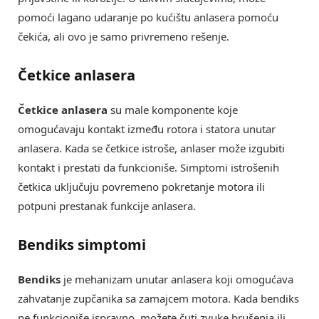
pomoći lagano udaranje po kućištu anlasera pomoću
čekića, ali ovo je samo privremeno rešenje.
Četkice anlasera
Četkice anlasera
su male komponente koje
omogućavaju kontakt između rotora i statora unutar
anlasera. Kada se četkice istroše, anlaser može izgubiti
kontakt i prestati da funkcioniše. Simptomi istrošenih
četkica uključuju povremeno pokretanje motora ili
potpuni prestanak funkcije anlasera.
Bendiks simptomi
Bendiks
je mehanizam unutar anlasera koji omogućava
zahvatanje zupčanika sa zamajcem motora. Kada bendiks
ne funkcioniše ispravno, možete čuti zvuke brušenja ili