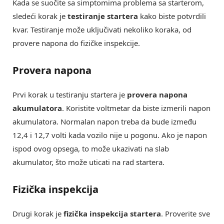
Kada se suočite sa simptomima problema sa starterom,
sledeći korak je
testiranje startera
kako biste potvrdili
kvar. Testiranje može uključivati nekoliko koraka, od
provere napona do fizičke inspekcije.
Provera napona
Prvi korak u testiranju startera je
provera napona
akumulatora
. Koristite voltmetar da biste izmerili napon
akumulatora. Normalan napon treba da bude između
12,4 i 12,7 volti kada vozilo nije u pogonu. Ako je napon
ispod ovog opsega, to može ukazivati na slab
akumulator, što može uticati na rad startera.
Fizička inspekcija
Drugi korak je
fizička inspekcija startera
. Proverite sve