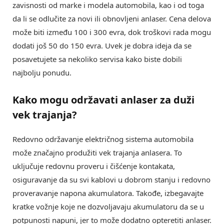
zavisnosti od marke i modela automobila, kao i od toga
da li se odlučite za novi ili obnovljeni anlaser. Cena delova
može biti između 100 i 300 evra, dok troškovi rada mogu
dodati još 50 do 150 evra. Uvek je dobra ideja da se
posavetujete sa nekoliko servisa kako biste dobili
najbolju ponudu.
Kako mogu
održavati anlaser
za duži
vek trajanja?
Redovno održavanje električnog sistema automobila
može značajno produžiti vek trajanja anlasera. To
uključuje redovnu proveru i čišćenje kontakata,
osiguravanje da su svi kablovi u dobrom stanju i redovno
proveravanje napona akumulatora. Takođe, izbegavajte
kratke vožnje koje ne dozvoljavaju akumulatoru da se u
potpunosti napuni, jer to može dodatno opteretiti anlaser.