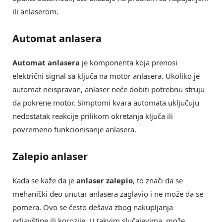
ili anlaserom.
Automat anlasera
Automat anlasera
je komponenta koja prenosi
električni signal sa ključa na motor anlasera. Ukoliko je
automat neispravan, anlaser neće dobiti potrebnu struju
da pokrene motor. Simptomi kvara automata uključuju
nedostatak reakcije prilikom okretanja ključa ili
povremeno funkcionisanje anlasera.
Zalepio anlaser
Kada se kaže da je
anlaser zalepio
, to znači da se
mehanički deo unutar anlasera zaglavio i ne može da se
pomera. Ovo se često dešava zbog nakupljanja
prljavštine ili korozije. U takvim slučajevima, može