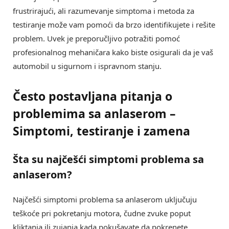
frustrirajući, ali razumevanje simptoma i metoda za
testiranje može vam pomoći da brzo identifikujete i rešite
problem. Uvek je preporučljivo potražiti pomoć
profesionalnog mehaničara kako biste osigurali da je vaš
automobil u sigurnom i ispravnom stanju.
Često postavljana pitanja o
problemima sa anlaserom –
Simptomi, testiranje i zamena
Šta su najčešći
simptomi problema sa
anlaserom
?
Najčešći simptomi problema sa anlaserom uključuju
teškoće pri pokretanju motora, čudne zvuke poput
kliktanja ili zujanja kada pokušavate da pokrenete