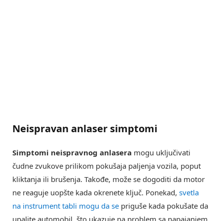
Neispravan anlaser simptomi
Simptomi neispravnog anlasera
mogu uključivati
čudne zvukove prilikom pokušaja paljenja vozila, poput
kliktanja ili brušenja. Takođe, može se dogoditi da motor
ne reaguje uopšte kada okrenete ključ. Ponekad,
svetla
na instrument tabli mogu da se
priguše kada pokušate da
upalite automobil, što ukazuje na problem sa napajanjem