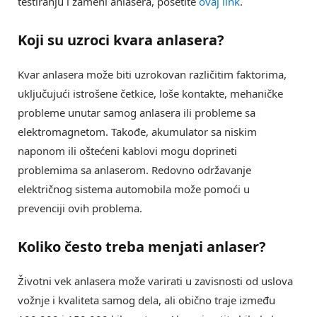
testiranju i zameni anlasera, posetite
ovaj link
.
Koji su uzroci
kvara anlasera
?
Kvar anlasera može biti uzrokovan različitim faktorima,
uključujući istrošene četkice, loše kontakte, mehaničke
probleme unutar samog anlasera ili probleme sa
elektromagnetom. Takođe, akumulator sa niskim
naponom ili oštećeni kablovi mogu doprineti
problemima sa anlaserom. Redovno održavanje
električnog sistema automobila može pomoći u
prevenciji ovih problema.
Koliko često treba
menjati anlaser
?
Životni vek anlasera može varirati u zavisnosti od uslova
vožnje i kvaliteta samog dela, ali obično traje između