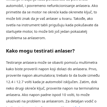
automobil, i povremeno nefunkcionisanje anlasera. Ako
primetite da se motor ne okreće kada okrenete ključ, to
može biti znak da je vaš anlaser u kvaru. Takođe, ako
svetla na instrument tabli prigušuju kada pokušavate da
startujete motor, to može biti još jedan pokazatelj
problema sa anlaserom.
Kako mogu
testirati anlaser
?
Testiranje anlasera može se obaviti pomoću multimetra
kako biste proverili napon koji dolazi do anlasera. Prvo,
proverite napon akumulatora; trebalo bi da bude između
12.4 i 12.7 volti kada je automobil isključen. Zatim, dok
neko drugi okreće ključ, proverite napon na terminalima
anlasera. Ako napon padne ispod 10 volti, to može
ukazivati na problem sa anlaserom. Za detaljan vodič o