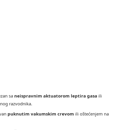
ezan sa
neispravnim aktuatorom leptira gasa
ili
nog razvodnika.
zvan
puknutim vakumskim crevom
ili oštećenjem na