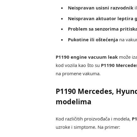
Neispravan usisni razvodnik
i
Neispravan aktuator leptira 
Problem sa senzorima pritisk
Pukotine ili oštećenja
na vaku
P1190 engine vacuum leak
može iza
kod vozila kao što su
P1190 Mercede
na promene vakuma.
P1190 Mercedes, Hyunda
modelima
Kod različitih proizvođača i modela,
P1
uzroke i simptome. Na primer: