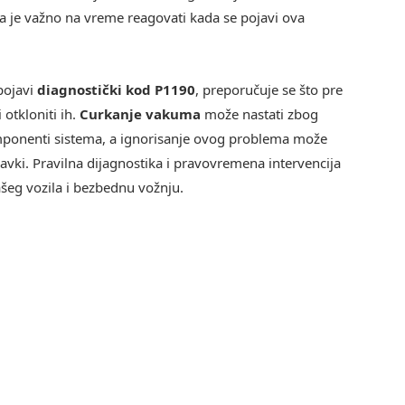
a je važno na vreme reagovati kada se pojavi ova
pojavi
diagnostički kod P1190
, preporučuje se što pre
 otkloniti ih.
Curkanje vakuma
može nastati zbog
omponenti sistema, a ignorisanje ovog problema može
avki. Pravilna dijagnostika i pravovremena intervencija
šeg vozila i bezbednu vožnju.