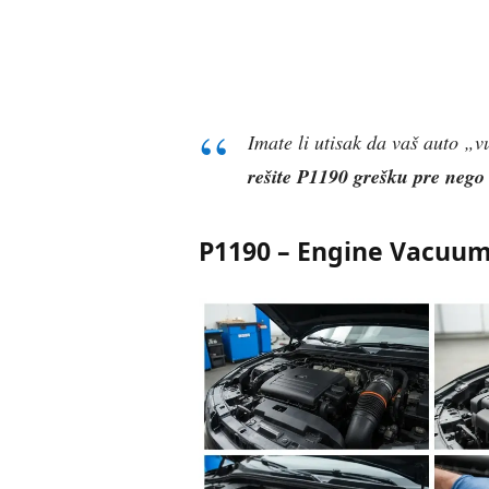
Imate li utisak da vaš auto „
rešite P1190 grešku pre nego 
P1190 – Engine Vacuum 