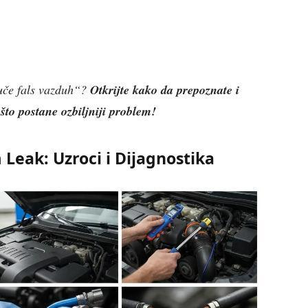
vuče fals vazduh“?
Otkrijte kako da prepoznate i
što postane ozbiljniji problem!
Leak: Uzroci i Dijagnostika