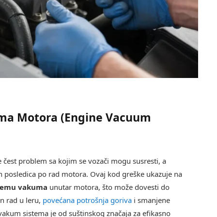
uma Motora (Engine Vacuum
e čest problem sa kojim se vozači mogu susresti, a
h posledica po rad motora. Ovaj kod greške ukazuje na
stemu vakuma
unutar motora, što može dovesti do
n rad u leru,
povećana potrošnja goriva
i smanjene
vakum sistema je od suštinskog značaja za efikasno