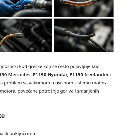
gnostički kod greške koji se često pojavljuje kod
190 Mercedes
,
P1190 Hyundai
,
P1190 freelander
i
 na problem sa vakumom u usisnom sistemu motora,
 motora, povećane potrošnje goriva i smanjenih
ke
 ili priključcima