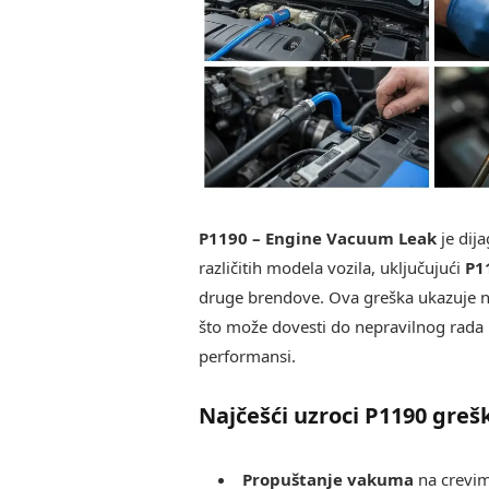
P1190 – Engine Vacuum Leak
je dija
različitih modela vozila, uključujući
P1
druge brendove. Ova greška ukazuje
što može dovesti do nepravilnog rada
performansi.
Najčešći uzroci P1190 greš
Propuštanje vakuma
na crevima