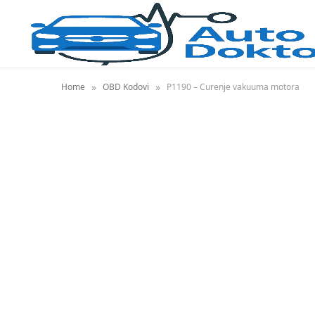
»
»
Home
OBD Kodovi
P1190 – Curenje vakuuma motora