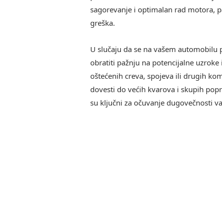
sagorevanje i optimalan rad motora, p
greška.
U slučaju da se na vašem automobilu 
obratiti pažnju na potencijalne uzroke i
oštećenih creva, spojeva ili drugih k
dovesti do većih kvarova i skupih popr
su ključni za očuvanje dugovečnosti va