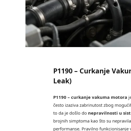
P1190 – Curkanje Vak
Leak)
P1190 – curkanje vakuma motora
j
često izaziva zabrinutost zbog mogući
to da je došlo do
nepravilnosti u si
brojnih simptoma kao što su nepravila
performanse. Pravilno funkcionisanje 