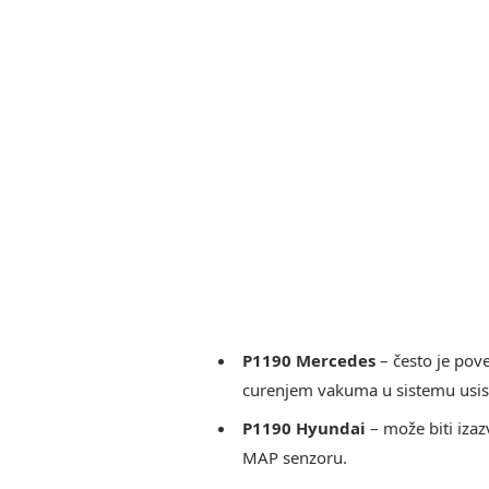
P1190 Mercedes
– često je pov
curenjem vakuma u sistemu usis
P1190 Hyundai
– može biti iza
MAP senzoru.