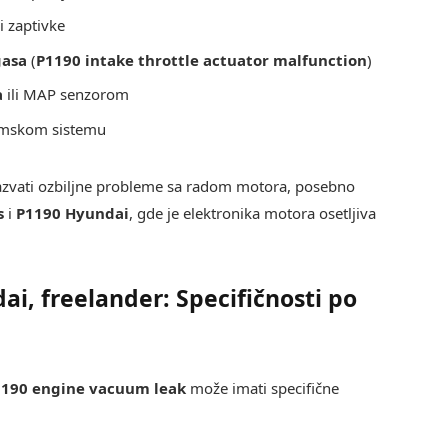
li zaptivke
gasa
(
P1190 intake throttle actuator malfunction
)
a
ili MAP senzorom
mskom sistemu
zvati ozbiljne probleme sa radom motora, posebno
s
i
P1190 Hyundai
, gde je elektronika motora osetljiva
i, freelander: Specifičnosti po
190 engine vacuum leak
može imati specifične