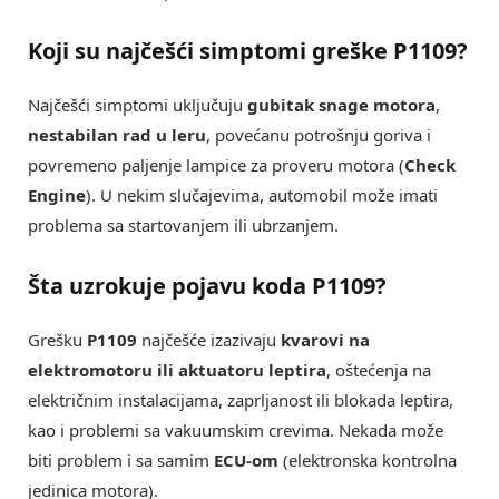
Koji su najčešći simptomi greške
P1109
?
Najčešći simptomi uključuju
gubitak snage motora
,
nestabilan rad u leru
, povećanu potrošnju goriva i
povremeno paljenje lampice za proveru motora (
Check
Engine
). U nekim slučajevima, automobil može imati
problema sa startovanjem ili ubrzanjem.
Šta uzrokuje pojavu koda
P1109
?
Grešku
P1109
najčešće izazivaju
kvarovi na
elektromotoru ili aktuatoru leptira
, oštećenja na
električnim instalacijama, zaprljanost ili blokada leptira,
kao i problemi sa vakuumskim crevima. Nekada može
biti problem i sa samim
ECU-om
(elektronska kontrolna
jedinica motora).