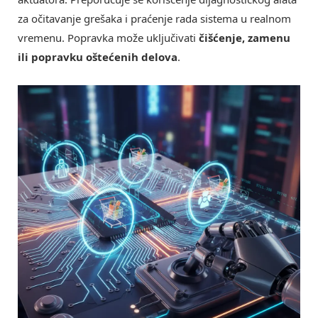
za očitavanje grešaka i praćenje rada sistema u realnom
vremenu. Popravka može uključivati
čišćenje, zamenu
ili popravku oštećenih delova
.