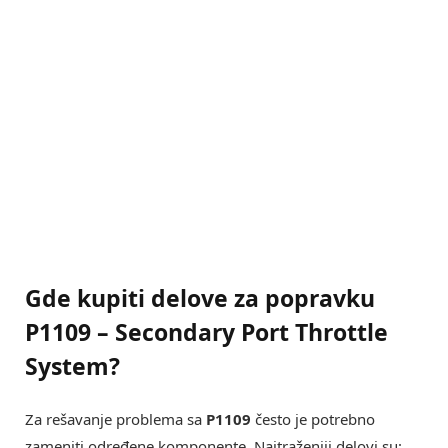
Gde kupiti delove za popravku
P1109 – Secondary Port Throttle
System
?
Za rešavanje problema sa
P1109
često je potrebno
zameniti određene komponente. Najtraženiji delovi su: