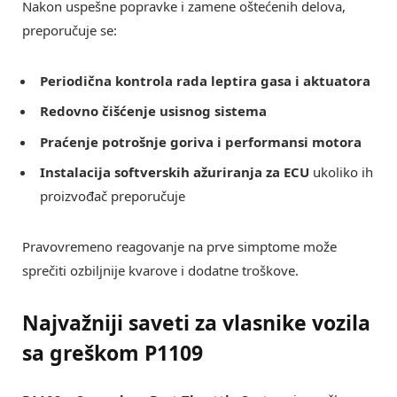
Nakon uspešne popravke i zamene oštećenih delova,
preporučuje se:
Periodična kontrola rada leptira gasa i aktuatora
Redovno čišćenje usisnog sistema
Praćenje potrošnje goriva i performansi motora
Instalacija softverskih ažuriranja za ECU
ukoliko ih
proizvođač preporučuje
Pravovremeno reagovanje na prve simptome može
sprečiti ozbiljnije kvarove i dodatne troškove.
Najvažniji saveti za vlasnike vozila
sa greškom
P1109