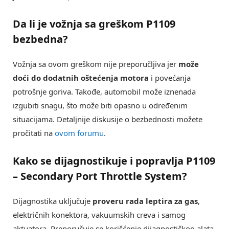
Da li je vožnja sa greškom
P1109
bezbedna?
Vožnja sa ovom greškom nije preporučljiva jer
može
doći do dodatnih oštećenja motora
i povećanja
potrošnje goriva. Takođe, automobil može iznenada
izgubiti snagu, što može biti opasno u određenim
situacijama. Detaljnije diskusije o bezbednosti možete
pročitati na
ovom forumu
.
Kako se dijagnostikuje i popravlja
P1109
– Secondary Port Throttle System
?
Dijagnostika uključuje
proveru rada leptira za gas
,
električnih konektora, vakuumskih creva i samog
aktuatora. Preporučuje se korišćenje dijagnostičkog alata