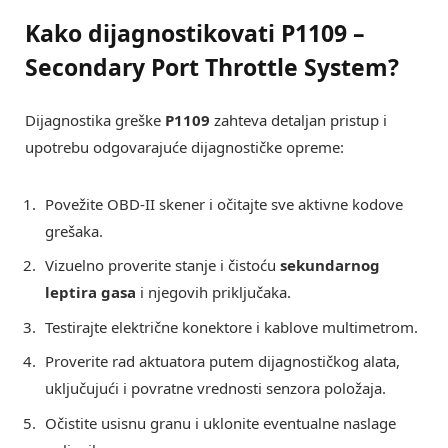
Kako dijagnostikovati
P1109 –
Secondary Port Throttle System
?
Dijagnostika greške
P1109
zahteva detaljan pristup i
upotrebu odgovarajuće dijagnostičke opreme:
Povežite OBD-II skener i očitajte sve aktivne kodove
grešaka.
Vizuelno proverite stanje i čistoću
sekundarnog
leptira gasa
i njegovih priključaka.
Testirajte električne konektore i kablove multimetrom.
Proverite rad aktuatora putem dijagnostičkog alata,
uključujući i povratne vrednosti senzora položaja.
Očistite usisnu granu i uklonite eventualne naslage