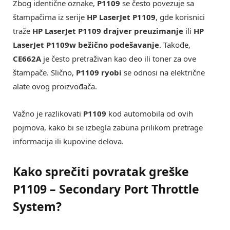
Zbog identične oznake,
P1109
se često povezuje sa
štampačima iz serije
HP LaserJet P1109
, gde korisnici
traže
HP LaserJet P1109 drajver preuzimanje
ili
HP
LaserJet P1109w bežično podešavanje
. Takođe,
CE662A
je često pretraživan kao deo ili toner za ove
štampače. Slično,
P1109 ryobi
se odnosi na električne
alate ovog proizvođača.
Važno je razlikovati
P1109
kod automobila od ovih
pojmova, kako bi se izbegla zabuna prilikom pretrage
informacija ili kupovine delova.
Kako sprečiti povratak greške
P1109 – Secondary Port Throttle
System
?