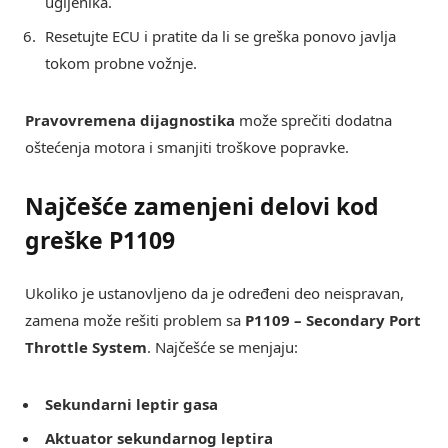
ugljenika.
Resetujte ECU i pratite da li se greška ponovo javlja
tokom probne vožnje.
Pravovremena dijagnostika
može sprečiti dodatna
oštećenja motora i smanjiti troškove popravke.
Najčešće zamenjeni delovi kod
greške
P1109
Ukoliko je ustanovljeno da je određeni deo neispravan,
zamena može rešiti problem sa
P1109 – Secondary Port
Throttle System
. Najčešće se menjaju:
Sekundarni leptir gasa
Aktuator sekundarnog leptira