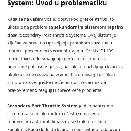
System: Uvod u problematiku
Kada se na vašem vozilu pojavi kod greške
P1109
, to
ukazuje na problem sa
sekundarnim sistemom leptira
gasa
(Secondary Port Throttle System). Ovaj sistem je
ključan za pravilno upravljanje protokom vazduha u
motoru, posebno pri većim obrtajima. Greška P1109
može dovesti do smanjenja performansi motora,
povećane potrošnje goriva, pa čak i do ozbiljnijih kvarova
ukoliko se ne rešava na vreme. Razumevanje uzroka i
simptoma ove greške može pomoći vozačima da
pravovremeno reaguju i spreče veće probleme.
Secondary Port Throttle System
je deo naprednih
sistema za kontrolu motora i često se nalazi u
modernijim automobilima sa višestrukim usisnim
kanalima. Kada dođe do kvara ili nepravilnog rada ovog