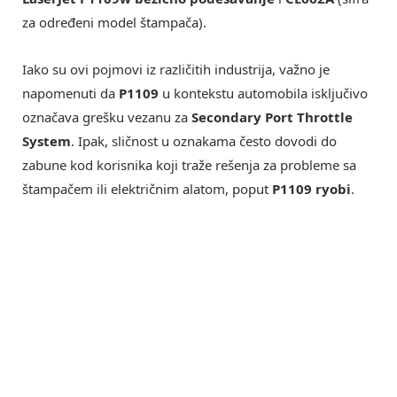
za određeni model štampača).
Iako su ovi pojmovi iz različitih industrija, važno je
napomenuti da
P1109
u kontekstu automobila isključivo
označava grešku vezanu za
Secondary Port Throttle
System
. Ipak, sličnost u oznakama često dovodi do
zabune kod korisnika koji traže rešenja za probleme sa
štampačem ili električnim alatom, poput
P1109 ryobi
.