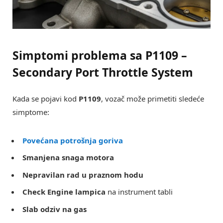
Simptomi problema sa
P1109 –
Secondary Port Throttle System
Kada se pojavi kod
P1109
, vozač može primetiti sledeće
simptome:
Povećana potrošnja goriva
Smanjena snaga motora
Nepravilan rad u praznom hodu
Check Engine lampica
na instrument tabli
Slab odziv na gas