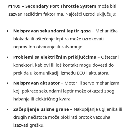
P1109 – Secondary Port Throttle System
može biti
izazvan različitim faktorima. Najčešći uzroci uključuju:
Neispravan sekundarni leptir gasa
– Mehanička
blokada ili oštećenje leptira može uzrokovati
nepravilno otvaranje ili zatvaranje.
Problemi sa električnim priključcima
– Oštećeni
konektori, kablovi ili loš kontakt mogu dovesti do
prekida u komunikaciji između ECU i aktuatora.
Neispravan aktuator
– Motor ili servo mehanizam
koji pokreće sekundarni leptir može otkazati zbog
habanja ili električnog kvara.
Začepljenje usisne grane
– Nakupljanje ugljenika ili
drugih nečistoća može blokirati protok vazduha i
izazvati grešku.