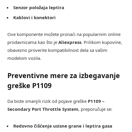
Senzor položaja leptira
Kablovi i konektori
Ove komponente možete pronaći na popularnim online
prodavnicama kao što je
Aliexpress
. Prilikom kupovine,
obavezno proverite kompatibilnost dela sa vašim
modelom vozila.
Preventivne mere za izbegavanje
greške
P1109
Da biste smanjili rizik od pojave greške
P1109 –
Secondary Port Throttle System
, preporučuje se:
Redovno čišćenje usisne grane i leptira gasa