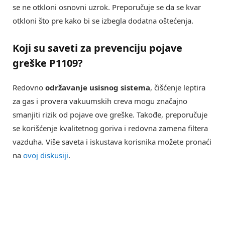
se ne otkloni osnovni uzrok. Preporučuje se da se kvar
otkloni što pre kako bi se izbegla dodatna oštećenja.
Koji su saveti za prevenciju pojave
greške
P1109
?
Redovno
održavanje usisnog sistema
, čišćenje leptira
za gas i provera vakuumskih creva mogu značajno
smanjiti rizik od pojave ove greške. Takođe, preporučuje
se korišćenje kvalitetnog goriva i redovna zamena filtera
vazduha. Više saveta i iskustava korisnika možete pronaći
na
ovoj diskusiji
.