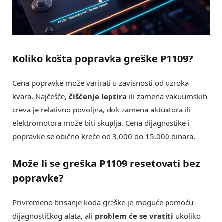
Koliko košta popravka greške
P1109
?
Cena popravke može varirati u zavisnosti od uzroka
kvara. Najčešće,
čišćenje leptira
ili zamena vakuumskih
creva je relativno povoljna, dok zamena aktuatora ili
elektromotora može biti skuplja. Cena dijagnostike i
popravke se obično kreće od 3.000 do 15.000 dinara.
Može li se greška
P1109
resetovati bez
popravke?
Privremeno brisanje koda greške je moguće pomoću
dijagnostičkog alata, ali
problem će se vratiti
ukoliko