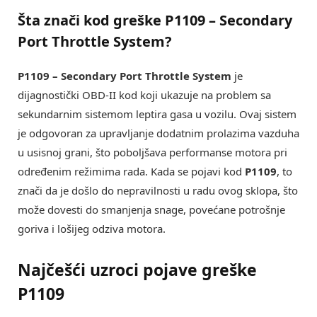
Šta znači kod greške
P1109 – Secondary
Port Throttle System
?
P1109 – Secondary Port Throttle System
je
dijagnostički OBD-II kod koji ukazuje na problem sa
sekundarnim sistemom leptira gasa u vozilu. Ovaj sistem
je odgovoran za upravljanje dodatnim prolazima vazduha
u usisnoj grani, što poboljšava performanse motora pri
određenim režimima rada. Kada se pojavi kod
P1109
, to
znači da je došlo do nepravilnosti u radu ovog sklopa, što
može dovesti do smanjenja snage, povećane potrošnje
goriva i lošijeg odziva motora.
Najčešći uzroci pojave greške
P1109