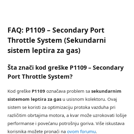
FAQ: P1109 – Secondary Port
Throttle System (Sekundarni
sistem leptira za gas)
Šta znači kod greške
P1109 – Secondary
Port Throttle System
?
Kod greške
P1109
označava problem sa
sekundarnim
sistemom leptira za gas
u usisnom kolektoru. Ovaj
sistem se koristi za optimizaciju protoka vazduha pri
različitim obrtajima motora, a kvar može uzrokovati lošije
performanse i povećanu potrošnju goriva. Više iskustava
korisnika možete pronaći na
ovom forumu
.