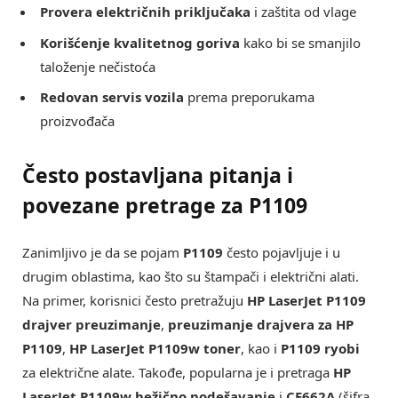
Provera električnih priključaka
i zaštita od vlage
Korišćenje kvalitetnog goriva
kako bi se smanjilo
taloženje nečistoća
Redovan servis vozila
prema preporukama
proizvođača
Često postavljana pitanja i
povezane pretrage za
P1109
Zanimljivo je da se pojam
P1109
često pojavljuje i u
drugim oblastima, kao što su štampači i električni alati.
Na primer, korisnici često pretražuju
HP LaserJet P1109
drajver preuzimanje
,
preuzimanje drajvera za HP
P1109
,
HP LaserJet P1109w toner
, kao i
P1109 ryobi
za električne alate. Takođe, popularna je i pretraga
HP
LaserJet P1109w bežično podešavanje
i
CE662A
(šifra