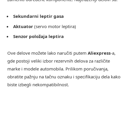
Sekundarni leptir gasa
Aktuator
(servo motor leptira)
Senzor položaja leptira
Ove delove možete lako naručiti putem
Aliexpress
-a,
gde postoji veliki izbor rezervnih delova za različite
marke i modele automobila. Prilikom poručivanja,
obratite pažnju na tačnu oznaku i specifikaciju dela kako
biste izbegli nekompatibilnost.