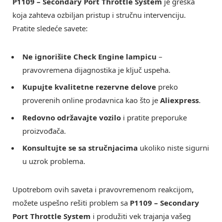
P1109 – Secondary Port Throttle System
je greška
koja zahteva ozbiljan pristup i stručnu intervenciju.
Pratite sledeće savete:
Ne ignorišite Check Engine lampicu
–
pravovremena dijagnostika je ključ uspeha.
Kupujte kvalitetne rezervne delove
preko
proverenih online prodavnica kao što je
Aliexpress
.
Redovno održavajte vozilo
i pratite preporuke
proizvođača.
Konsultujte se sa stručnjacima
ukoliko niste sigurni
u uzrok problema.
Upotrebom ovih saveta i pravovremenom reakcijom,
možete uspešno rešiti problem sa
P1109 – Secondary
Port Throttle System
i produžiti vek trajanja vašeg