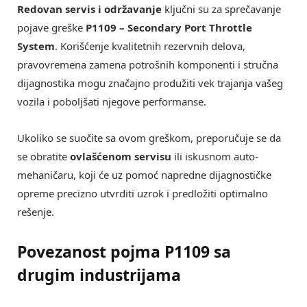
Redovan servis i održavanje
ključni su za sprečavanje
pojave greške
P1109 – Secondary Port Throttle
System
. Korišćenje kvalitetnih rezervnih delova,
pravovremena zamena potrošnih komponenti i stručna
dijagnostika mogu značajno produžiti vek trajanja vašeg
vozila i poboljšati njegove performanse.
Ukoliko se suočite sa ovom greškom, preporučuje se da
se obratite
ovlašćenom servisu
ili iskusnom auto-
mehaničaru, koji će uz pomoć napredne dijagnostičke
opreme precizno utvrditi uzrok i predložiti optimalno
rešenje.
Povezanost pojma
P1109
sa
drugim industrijama