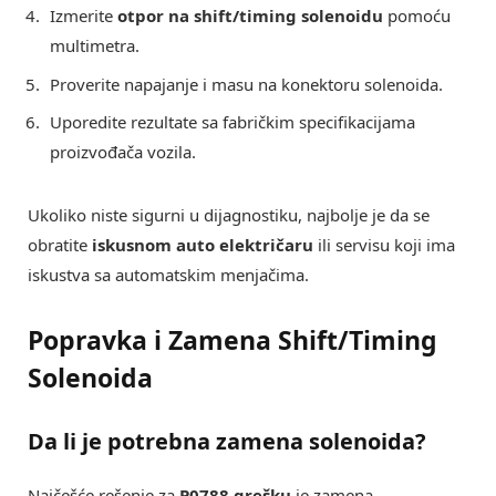
Izmerite
otpor na shift/timing solenoidu
pomoću
multimetra.
Proverite napajanje i masu na konektoru solenoida.
Uporedite rezultate sa fabričkim specifikacijama
proizvođača vozila.
Ukoliko niste sigurni u dijagnostiku, najbolje je da se
obratite
iskusnom auto električaru
ili servisu koji ima
iskustva sa automatskim menjačima.
Popravka i Zamena Shift/Timing
Solenoida
Da li je potrebna zamena solenoida?
Najčešće rešenje za
P0788 grešku
je zamena