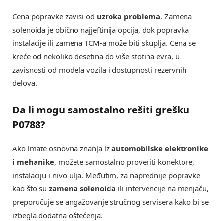
Cena popravke zavisi od
uzroka problema
. Zamena
solenoida je obično najjeftinija opcija, dok popravka
instalacije ili zamena TCM-a može biti skuplja. Cena se
kreće od nekoliko desetina do više stotina evra, u
zavisnosti od modela vozila i dostupnosti rezervnih
delova.
Da li mogu samostalno rešiti grešku
P0788
?
Ako imate osnovna znanja iz
automobilske elektronike
i mehanike
, možete samostalno proveriti konektore,
instalaciju i nivo ulja. Međutim, za naprednije popravke
kao što su
zamena solenoida
ili intervencije na menjaču,
preporučuje se angažovanje stručnog servisera kako bi se
izbegla dodatna oštećenja.