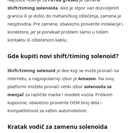
shift/timing solenoida
. Ako je otpor van dozvoljenih
granica ili je došlo do mehaničkog oštećenja, zamena je
neophodna. Pre zamene, obavezno proverite instalacije i
konektore, jer je ponekad problem samo u lošem
kontaktu ili oštećenom kablu.
Gde kupiti novi shift/timing solenoid?
Shift/timing solenoid
je deo koji se može pronaći na
internetu, a najpopularniji izbor je
Amazon
. Na ovoj
platformi možete pronaći veliki izbor
solenoida za
menjač
za različite marke i modele vozila. Prilikom
kupovine, obavezno proverite OEM broj dela i
kompatibilnost sa vašim automobilom.
Kratak vodič za zamenu solenoida