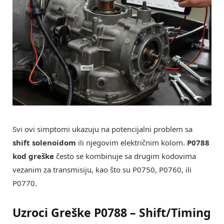
Svi ovi simptomi ukazuju na potencijalni problem sa
shift solenoidom
ili njegovim električnim kolom.
P0788
kod greške
često se kombinuje sa drugim kodovima
vezanim za transmisiju, kao što su P0750, P0760, ili
P0770.
Uzroci Greške P0788 – Shift/Timing