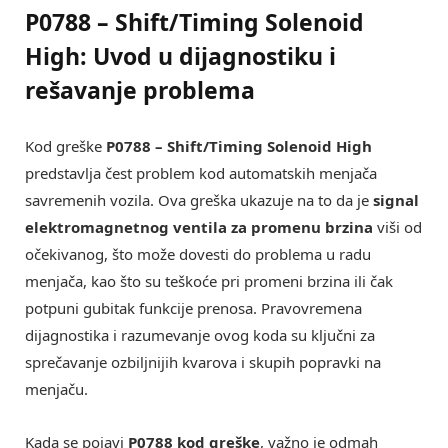
P0788 – Shift/Timing Solenoid
High: Uvod u dijagnostiku i
rešavanje problema
Kod greške
P0788 – Shift/Timing Solenoid High
predstavlja čest problem kod automatskih menjača
savremenih vozila. Ova greška ukazuje na to da je
signal
elektromagnetnog ventila za promenu brzina
viši od
očekivanog, što može dovesti do problema u radu
menjača, kao što su teškoće pri promeni brzina ili čak
potpuni gubitak funkcije prenosa. Pravovremena
dijagnostika i razumevanje ovog koda su ključni za
sprečavanje ozbiljnijih kvarova i skupih popravki na
menjaču.
Kada se pojavi
P0788 kod greške
, važno je odmah