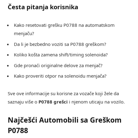
Česta pitanja korisnika
Kako resetovati grešku P0788 na automatskom
menjaču?
Da li je bezbedno voziti sa P0788 greškom?
Koliko košta zamena shift/timing solenoida?
Gde pronaći originalne delove za menjač?
Kako proveriti otpor na solenoidu menjača?
Sve ove informacije su korisne za vozače koji žele da
saznaju više o
P0788 grešci
i njenom uticaju na vozilo.
Najčešći Automobili sa Greškom
P0788