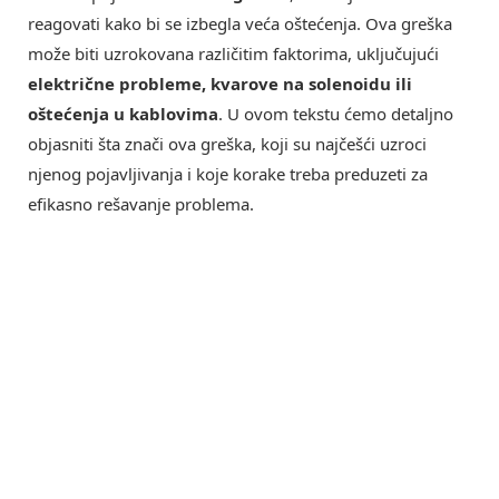
reagovati kako bi se izbegla veća oštećenja. Ova greška
može biti uzrokovana različitim faktorima, uključujući
električne probleme, kvarove na solenoidu ili
oštećenja u kablovima
. U ovom tekstu ćemo detaljno
objasniti šta znači ova greška, koji su najčešći uzroci
njenog pojavljivanja i koje korake treba preduzeti za
efikasno rešavanje problema.