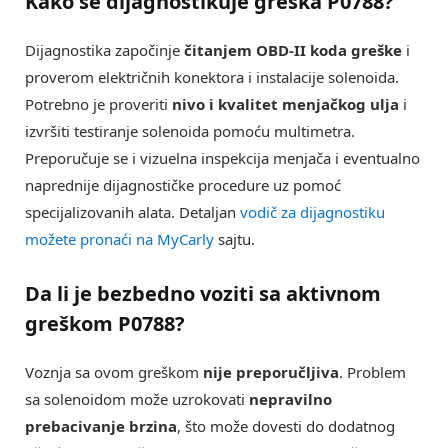
Kako se dijagnostikuje greška
P0788
?
Dijagnostika započinje
čitanjem OBD-II koda greške
i
proverom električnih konektora i instalacije solenoida.
Potrebno je proveriti
nivo i kvalitet menjačkog ulja
i
izvršiti testiranje solenoida pomoću multimetra.
Preporučuje se i vizuelna inspekcija menjača i eventualno
naprednije dijagnostičke procedure uz pomoć
specijalizovanih alata. Detaljan
vodič za dijagnostiku
možete pronaći na
MyCarly
sajtu.
Da li je bezbedno voziti sa aktivnom
greškom
P0788
?
Voznja sa ovom greškom
nije preporučljiva
. Problem
sa solenoidom može uzrokovati
nepravilno
prebacivanje brzina
, što može dovesti do dodatnog