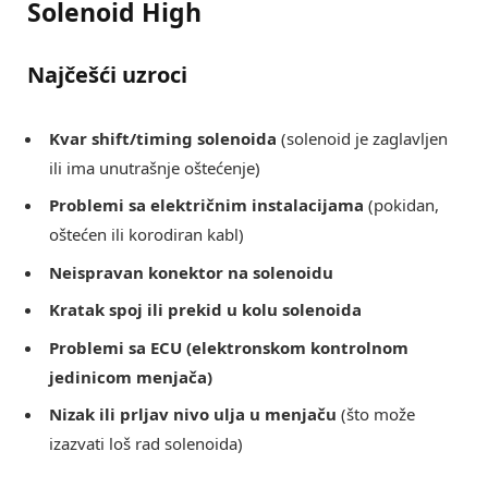
Solenoid High
Najčešći uzroci
Kvar shift/timing solenoida
(solenoid je zaglavljen
ili ima unutrašnje oštećenje)
Problemi sa električnim instalacijama
(pokidan,
oštećen ili korodiran kabl)
Neispravan konektor na solenoidu
Kratak spoj ili prekid u kolu solenoida
Problemi sa ECU (elektronskom kontrolnom
jedinicom menjača)
Nizak ili prljav nivo ulja u menjaču
(što može
izazvati loš rad solenoida)