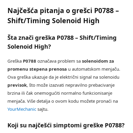
Najčešća pitanja o grešci P0788 –
Shift/Timing Solenoid High
Šta znači greška
P0788 – Shift/Timing
Solenoid High
?
Greška
P0788
označava problem sa
solenoidom za
promenu stepena prenosa
u automatskom menjaču.
Ova greška ukazuje da je električni signal na solenoidu
previsok
, što može izazvati nepravilno prebacivanje
brzina ili čak onemogućiti normalno funkcionisanje
menjača. Više detalja o ovom kodu možete pronaći na
YourMechanic
sajtu.
Koji su najčešći simptomi greške
P0788
?