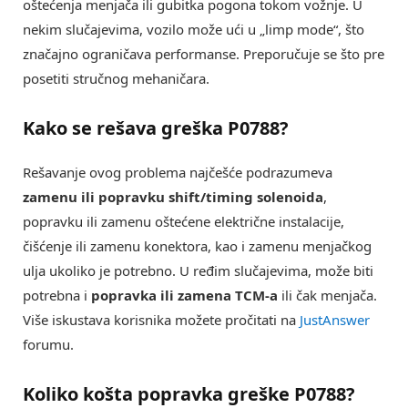
oštećenja menjača ili gubitka pogona tokom vožnje. U
nekim slučajevima, vozilo može ući u „limp mode“, što
značajno ograničava performanse. Preporučuje se što pre
posetiti stručnog mehaničara.
Kako se rešava greška
P0788
?
Rešavanje ovog problema najčešće podrazumeva
zamenu ili popravku shift/timing solenoida
,
popravku ili zamenu oštećene električne instalacije,
čišćenje ili zamenu konektora, kao i zamenu menjačkog
ulja ukoliko je potrebno. U ređim slučajevima, može biti
potrebna i
popravka ili zamena TCM-a
ili čak menjača.
Više iskustava korisnika možete pročitati na
JustAnswer
forumu.
Koliko košta popravka greške
P0788
?