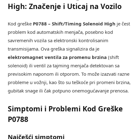
High: Značenje i Uticaj na Vozilo
Kod greške
P0788 – Shift/Timing Solenoid High
je čest
problem kod automatskih menjača, posebno kod
savremenih vozila sa elektronski kontrolisanim
transmisijama. Ova greška signalizira da je
elektromagnet ventila za promenu brzina
(shift
solenoid) ili ventil za tajming menjača detektovan sa
previsokim naponom ili otporom. To može izazvati razne
probleme u vožnji, kao što su teškoće pri promeni brzina,
gubitak snage ili čak potpuno onemogućavanje prenosa.
Simptomi i Problemi Kod Greške
P0788
Najčešći simptomi