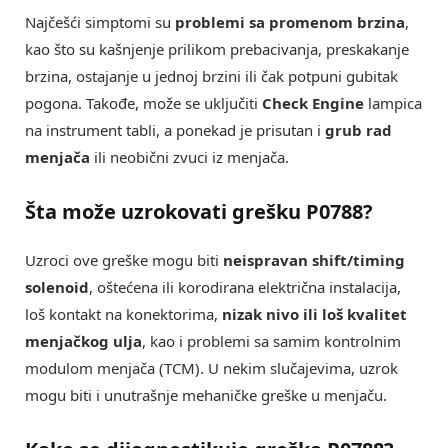
Najčešći simptomi su
problemi sa promenom brzina
,
kao što su kašnjenje prilikom prebacivanja, preskakanje
brzina, ostajanje u jednoj brzini ili čak potpuni gubitak
pogona. Takođe, može se uključiti
Check Engine
lampica
na instrument tabli, a ponekad je prisutan i
grub rad
menjača
ili neobični zvuci iz menjača.
Šta može uzrokovati grešku
P0788
?
Uzroci ove greške mogu biti
neispravan shift/timing
solenoid
, oštećena ili korodirana električna instalacija,
loš kontakt na konektorima,
nizak nivo ili loš kvalitet
menjačkog ulja
, kao i problemi sa samim kontrolnim
modulom menjača (TCM). U nekim slučajevima, uzrok
mogu biti i unutrašnje mehaničke greške u menjaču.