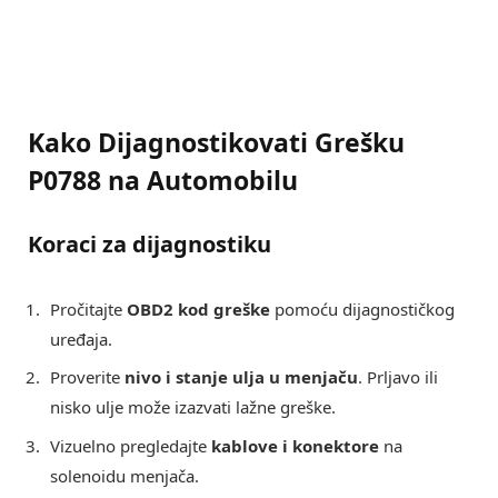
Kako Dijagnostikovati Grešku
P0788 na Automobilu
Koraci za dijagnostiku
Pročitajte
OBD2 kod greške
pomoću dijagnostičkog
uređaja.
Proverite
nivo i stanje ulja u menjaču
. Prljavo ili
nisko ulje može izazvati lažne greške.
Vizuelno pregledajte
kablove i konektore
na
solenoidu menjača.