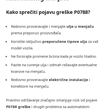
Kako sprečiti pojavu greške P0788?
Redovno proveravajte i menjajte
ulje u menjaču
prema preporuci proizvođača.
Koristite isključivo
preporučene tipove ulja
za vaš
model vozila.
Ne forsirajte promene brzina kada je vozilo hladno.
Pazite na curenje ulja i odmah rešavajte eventualne
kvarove na menjaču.
Redovno proveravajte
električne instalacije
i
konektore na menjaču.
Pravilno održavanje značajno smanjuje rizik od pojave
P0788 greške
i drugih problema sa automatskim