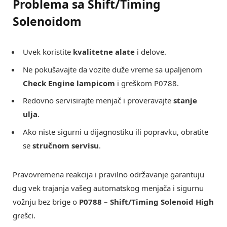
Problema sa Shift/Timing
Solenoidom
Uvek koristite
kvalitetne alate
i delove.
Ne pokušavajte da vozite duže vreme sa upaljenom
Check Engine lampicom
i greškom P0788.
Redovno servisirajte menjač i proveravajte
stanje
ulja
.
Ako niste sigurni u dijagnostiku ili popravku, obratite
se
stručnom servisu
.
Pravovremena reakcija i pravilno održavanje garantuju
dug vek trajanja vašeg automatskog menjača i sigurnu
vožnju bez brige o
P0788 – Shift/Timing Solenoid High
grešci.