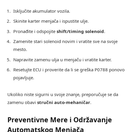
Isključite akumulator vozila.
Skinite karter menjača i ispustite ulje.
Pronađite i odspojite
shift/timing solenoid
.
Zamenite stari solenoid novim i vratite sve na svoje
mesto.
Napravite zamenu ulja u menjaču i vratite karter.
Resetujte ECU i proverite da li se greška P0788 ponovo
pojavljuje.
Ukoliko niste sigurni u svoje znanje, preporučuje se da
zamenu obavi
stručni auto-mehaničar
.
Preventivne Mere i Održavanje
Automatskog Menjača