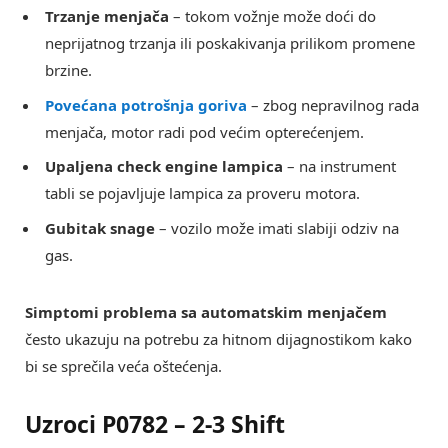
Trzanje menjača
– tokom vožnje može doći do
neprijatnog trzanja ili poskakivanja prilikom promene
brzine.
Povećana potrošnja goriva
– zbog nepravilnog rada
menjača, motor radi pod većim opterećenjem.
Upaljena check engine lampica
– na instrument
tabli se pojavljuje lampica za proveru motora.
Gubitak snage
– vozilo može imati slabiji odziv na
gas.
Simptomi problema sa automatskim menjačem
često ukazuju na potrebu za hitnom dijagnostikom kako
bi se sprečila veća oštećenja.
Uzroci P0782 – 2-3 Shift