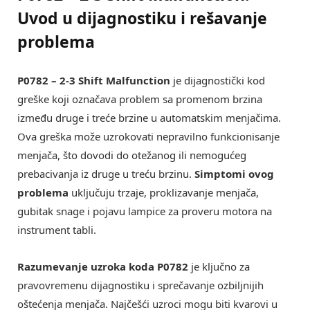
Uvod u dijagnostiku i rešavanje
problema
P0782 – 2-3 Shift Malfunction
je dijagnostički kod
greške koji označava problem sa promenom brzina
između druge i treće brzine u automatskim menjačima.
Ova greška može uzrokovati nepravilno funkcionisanje
menjača, što dovodi do otežanog ili nemogućeg
prebacivanja iz druge u treću brzinu.
Simptomi ovog
problema
uključuju trzaje, proklizavanje menjača,
gubitak snage i pojavu lampice za proveru motora na
instrument tabli.
Razumevanje uzroka koda P0782
je ključno za
pravovremenu dijagnostiku i sprečavanje ozbiljnijih
oštećenja menjača. Najčešći uzroci mogu biti kvarovi u