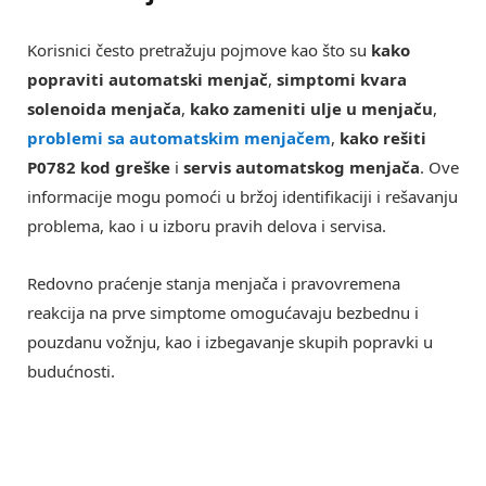
Korisnici često pretražuju pojmove kao što su
kako
popraviti automatski menjač
,
simptomi kvara
solenoida menjača
,
kako zameniti ulje u menjaču
,
problemi sa automatskim menjačem
,
kako rešiti
P0782 kod greške
i
servis automatskog menjača
. Ove
informacije mogu pomoći u bržoj identifikaciji i rešavanju
problema, kao i u izboru pravih delova i servisa.
Redovno praćenje stanja menjača i pravovremena
reakcija na prve simptome omogućavaju bezbednu i
pouzdanu vožnju, kao i izbegavanje skupih popravki u
budućnosti.