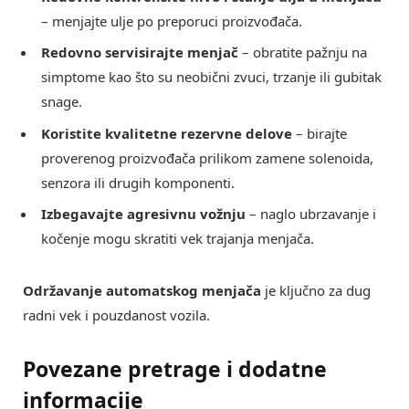
– menjajte ulje po preporuci proizvođača.
Redovno servisirajte menjač
– obratite pažnju na
simptome kao što su neobični zvuci, trzanje ili gubitak
snage.
Koristite kvalitetne rezervne delove
– birajte
proverenog proizvođača prilikom zamene solenoida,
senzora ili drugih komponenti.
Izbegavajte agresivnu vožnju
– naglo ubrzavanje i
kočenje mogu skratiti vek trajanja menjača.
Održavanje automatskog menjača
je ključno za dug
radni vek i pouzdanost vozila.
Povezane pretrage i dodatne
informacije