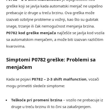
greške koji se javlja kada automatski menjač ne uspešno
prebacuje iz druge u treću brzinu. Ova greška može
izazvati ozbiljne probleme u vožnji, kao što su gubitak
snage, trzanje ili čak nemogućnost menjanja brzina.
P0782 kod greške menjača
najčešće se javlja kod vozila
sa automatskim menjačem, a može biti izazvan različitim
kvarovima.
Simptomi P0782 greške: Problemi sa
menjačem
Kada se pojavi
P0782 – 2-3 shift malfunction
, vozači
mogu primetiti sledeće simptome:
Teškoće pri promeni brzina
– vozilo ne prebacuje iz
druge u treću brzinu ili to čini sa zakašnjenjem.