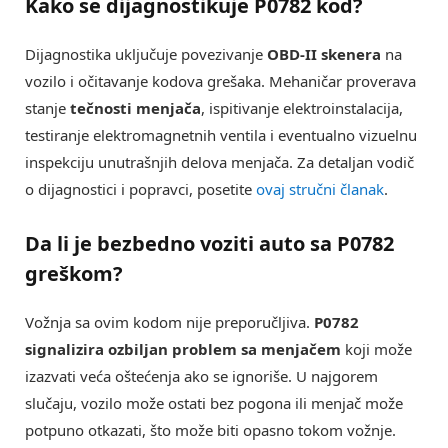
Kako se dijagnostikuje
P0782 kod
?
Dijagnostika uključuje povezivanje
OBD-II skenera
na
vozilo i očitavanje kodova grešaka. Mehaničar proverava
stanje
tečnosti menjača
, ispitivanje elektroinstalacija,
testiranje elektromagnetnih ventila i eventualno vizuelnu
inspekciju unutrašnjih delova menjača. Za detaljan vodič
o dijagnostici i popravci, posetite
ovaj stručni članak
.
Da li je bezbedno voziti auto sa
P0782
greškom
?
Vožnja sa ovim kodom nije preporučljiva.
P0782
signalizira ozbiljan problem sa menjačem
koji može
izazvati veća oštećenja ako se ignoriše. U najgorem
slučaju, vozilo može ostati bez pogona ili menjač može
potpuno otkazati, što može biti opasno tokom vožnje.