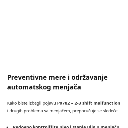
Preventivne mere i održavanje
automatskog menjača
Kako biste izbegli pojavu
P0782 – 2-3 shift malfunction
i drugih problema sa menjačem, preporučuje se sledeće:
Redovno kontrolišite nivo i stanje ulja u menjaču