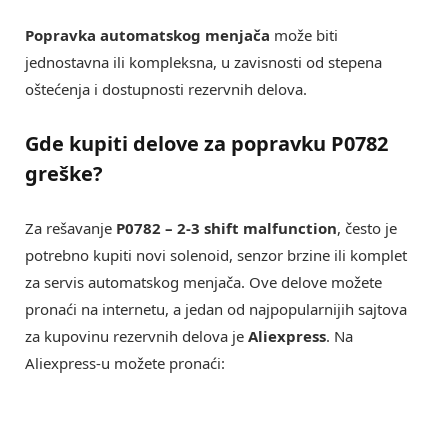
Popravka automatskog menjača
može biti
jednostavna ili kompleksna, u zavisnosti od stepena
oštećenja i dostupnosti rezervnih delova.
Gde kupiti delove za popravku P0782
greške?
Za rešavanje
P0782 – 2-3 shift malfunction
, često je
potrebno kupiti novi solenoid, senzor brzine ili komplet
za servis automatskog menjača. Ove delove možete
pronaći na internetu, a jedan od najpopularnijih sajtova
za kupovinu rezervnih delova je
Aliexpress
. Na
Aliexpress-u možete pronaći: