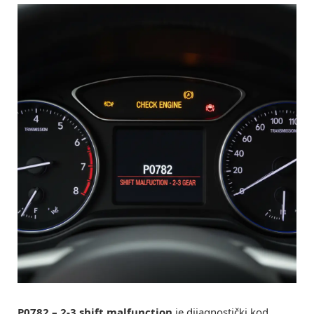
P0782 – 2-3 shift malfunction
je dijagnostički kod