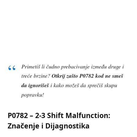
Primetiš li čudno prebacivanje između druge i
treće brzine?
Otkrij zašto P0782 kod ne smeš
da ignorišeš
i kako možeš da sprečiš skupu
popravku!
P0782 – 2-3 Shift Malfunction:
Značenje i Dijagnostika