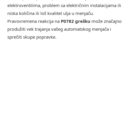
elektroventilima, problem sa električnim instalacijama ili
niska količina ili loš kvalitet ulja u menjaču.
Pravovremena reakcija na
P0782 grešku
može značajno
produžiti vek trajanja vašeg automatskog menjača i
sprečiti skupe popravke.