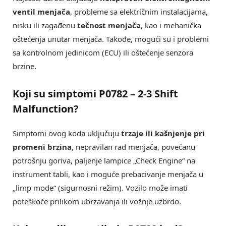
ventil menjača
, probleme sa električnim instalacijama,
nisku ili zagađenu
tečnost menjača
, kao i mehanička
oštećenja unutar menjača. Takođe, mogući su i problemi
sa kontrolnom jedinicom (ECU) ili oštećenje senzora
brzine.
Koji su simptomi
P0782 – 2-3 Shift
Malfunction
?
Simptomi ovog koda uključuju
trzaje ili kašnjenje pri
promeni brzina
, nepravilan rad menjača, povećanu
potrošnju goriva, paljenje lampice „Check Engine“ na
instrument tabli, kao i moguće prebacivanje menjača u
„limp mode“ (sigurnosni režim). Vozilo može imati
poteškoće prilikom ubrzavanja ili vožnje uzbrdo.