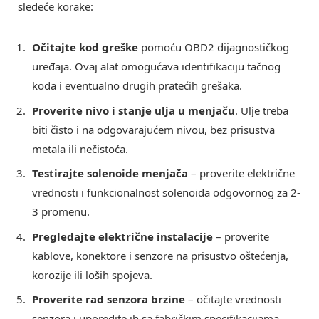
sledeće korake:
Očitajte kod greške
pomoću OBD2 dijagnostičkog
uređaja. Ovaj alat omogućava identifikaciju tačnog
koda i eventualno drugih pratećih grešaka.
Proverite nivo i stanje ulja u menjaču
. Ulje treba
biti čisto i na odgovarajućem nivou, bez prisustva
metala ili nečistoća.
Testirajte solenoide menjača
– proverite električne
vrednosti i funkcionalnost solenoida odgovornog za 2-
3 promenu.
Pregledajte električne instalacije
– proverite
kablove, konektore i senzore na prisustvo oštećenja,
korozije ili loših spojeva.
Proverite rad senzora brzine
– očitajte vrednosti
senzora i uporedite ih sa fabričkim specifikacijama.