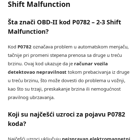
Shift Malfunction
Šta znači OBD-II kod
P0782 – 2-3 Shift
Malfunction
?
Kod
P0782
označava problem u automatskom menjaču,
tačnije pri promeni stepena prenosa sa druge u treću
brzinu. Ovaj kod ukazuje da je
računar vozila
detektovao nepravilnost
tokom prebacivanja iz druge
u treću brzinu, što može dovesti do problema u vožnji,
kao što su trzaji, preskakanje brzina ili nemogućnost
pravilnog ubrzavanja.
Koji su najčešći uzroci za pojavu
P0782
koda?
Najčešći uzroci uključuju
neispravan elektromagnetni