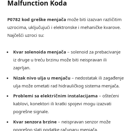
Malfunction Koda
P0782 kod greške menjača
može biti izazvan različitim
uzrocima, uključujući i elektronske i mehaničke kvarove.
Najčešći uzroci su:
Kvar solenoida menjača
– solenoid za prebacivanje
iz druge u treću brzinu može biti neispravan ili
zaprljan.
Nizak nivo ulja u menjaču
– nedostatak ili zagađenje
ulja može ometati rad hidrauličkog sistema menjača.
Problemi sa električnim instalacijama
– oštećeni
kablovi, konektori ili kratki spojevi mogu izazvati
pogrešne signale.
Kvar senzora brzine
– neispravan senzor može
pogrešno slati podatke računaru menjača.