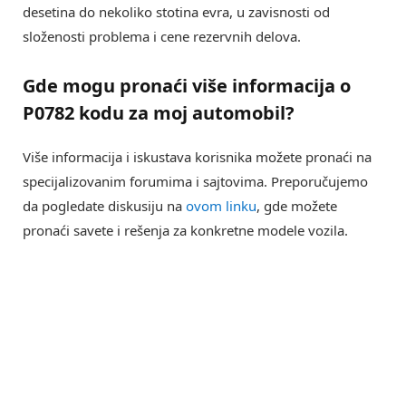
desetina do nekoliko stotina evra, u zavisnosti od
složenosti problema i cene rezervnih delova.
Gde mogu pronaći više informacija o
P0782 kodu
za moj automobil?
Više informacija i iskustava korisnika možete pronaći na
specijalizovanim forumima i sajtovima. Preporučujemo
da pogledate diskusiju na
ovom linku
, gde možete
pronaći savete i rešenja za konkretne modele vozila.