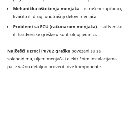
Mehanička oštećenja menjača
– istrošeni zupčanici,
kvačilo ili drugi unutrašnji delovi menjača.
Problemi sa ECU (računarom menjača)
– softverske
ili hardverske greške u kontrolnoj jedinici.
Najčešći uzroci P0782 greške
povezani su sa
solenoidima, uljem menjača i električnim instalacijama,
pa je važno detaljno proveriti ove komponente.