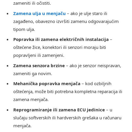
zameniti ili očistiti.
Zamena ulja u menjaču
– ako je ulje staro ili
zagađeno, obavezno izvršiti zamenu odgovarajućim
tipom ulja.
Popravka ili zamena električnih instalacija
–
oštećene žice, konektori ili senzori moraju biti
popravljeni ili zamenjeni.
Zamena senzora brzine
– ako je senzor neispravan,
zameniti ga novim.
Mehanička popravka menjača
– kod ozbiljnih
oštećenja, može biti potrebna kompletna reparacija ili
zamena menjača.
Reprogramiranje ili zamena ECU jedinice
– u
slučaju softverskih ili hardverskih grešaka u računaru
menjača.