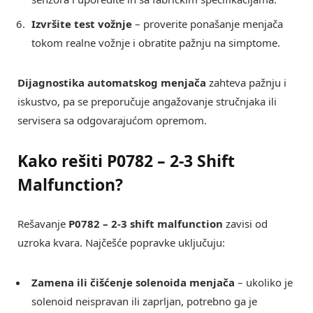
Izvršite test vožnje
– proverite ponašanje menjača
tokom realne vožnje i obratite pažnju na simptome.
Dijagnostika automatskog menjača
zahteva pažnju i
iskustvo, pa se preporučuje angažovanje stručnjaka ili
servisera sa odgovarajućom opremom.
Kako rešiti P0782 – 2-3 Shift
Malfunction?
Rešavanje
P0782 – 2-3 shift malfunction
zavisi od
uzroka kvara. Najčešće popravke uključuju:
Zamena ili čišćenje solenoida menjača
– ukoliko je
solenoid neispravan ili zaprljan, potrebno ga je