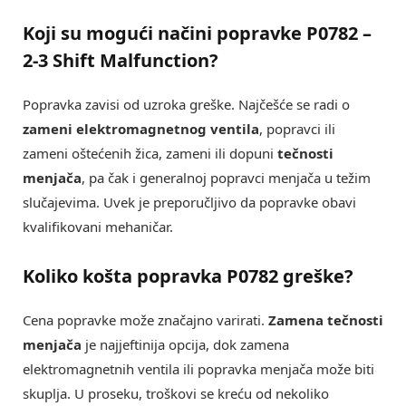
Koji su mogući načini popravke
P0782 –
2-3 Shift Malfunction
?
Popravka zavisi od uzroka greške. Najčešće se radi o
zameni elektromagnetnog ventila
, popravci ili
zameni oštećenih žica, zameni ili dopuni
tečnosti
menjača
, pa čak i generalnoj popravci menjača u težim
slučajevima. Uvek je preporučljivo da popravke obavi
kvalifikovani mehaničar.
Koliko košta popravka
P0782 greške
?
Cena popravke može značajno varirati.
Zamena tečnosti
menjača
je najjeftinija opcija, dok zamena
elektromagnetnih ventila ili popravka menjača može biti
skuplja. U proseku, troškovi se kreću od nekoliko