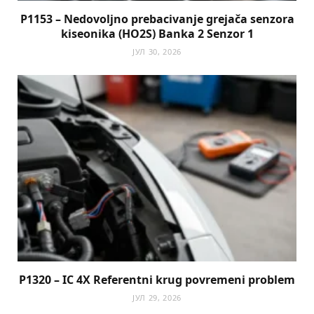
P1153 – Nedovoljno prebacivanje grejača senzora
kiseonika (HO2S) Banka 2 Senzor 1
ЈУЛ 30, 2026
P1320 – IC 4X Referentni krug povremeni problem
ЈУЛ 29, 2026