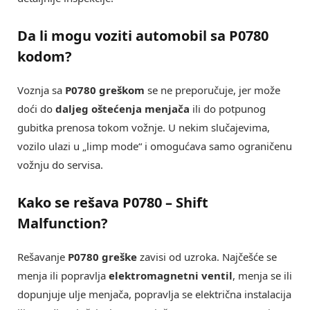
Da li mogu voziti automobil sa
P0780
kodom
?
Voznja sa
P0780 greškom
se ne preporučuje, jer može
doći do
daljeg oštećenja menjača
ili do potpunog
gubitka prenosa tokom vožnje. U nekim slučajevima,
vozilo ulazi u „limp mode“ i omogućava samo ograničenu
vožnju do servisa.
Kako se rešava
P0780 – Shift
Malfunction
?
Rešavanje
P0780 greške
zavisi od uzroka. Najčešće se
menja ili popravlja
elektromagnetni ventil
, menja se ili
dopunjuje ulje menjača, popravlja se električna instalacija