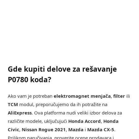
Gde kupiti delove za rešavanje
P0780 koda?
Ako vam je potreban
elektromagnet menjača
,
filter
ili
TCM
modul, preporučujemo da ih potražite na
AliExpress
. Ova platforma nudi veliki izbor delova za
različite modele, uključujući
Honda Accord
,
Honda
Civic
,
Nissan Rogue 2021
,
Mazda
i
Mazda CX-5
.
Prilikom naručivanja, proverite ocene prodavaca i