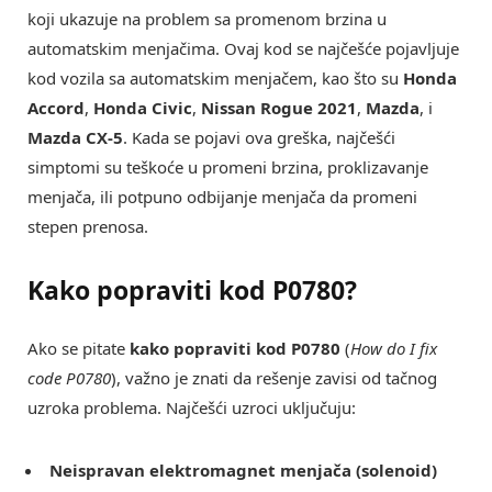
koji ukazuje na problem sa promenom brzina u
automatskim menjačima. Ovaj kod se najčešće pojavljuje
kod vozila sa automatskim menjačem, kao što su
Honda
Accord
,
Honda Civic
,
Nissan Rogue 2021
,
Mazda
, i
Mazda CX-5
. Kada se pojavi ova greška, najčešći
simptomi su teškoće u promeni brzina, proklizavanje
menjača, ili potpuno odbijanje menjača da promeni
stepen prenosa.
Kako popraviti kod P0780?
Ako se pitate
kako popraviti kod P0780
(
How do I fix
code P0780
), važno je znati da rešenje zavisi od tačnog
uzroka problema. Najčešći uzroci uključuju:
Neispravan elektromagnet menjača (solenoid)