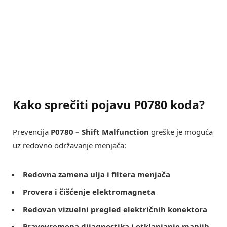
Kako sprečiti pojavu P0780 koda?
Prevencija
P0780 – Shift Malfunction
greške je moguća
uz redovno održavanje menjača:
Redovna zamena ulja i filtera menjača
Provera i čišćenje elektromagneta
Redovan vizuelni pregled električnih konektora
Pravovremena dijagnostika i otklanjanje manjih