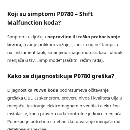
Koji su simptomi
P0780 – Shift
Malfunction
koda?
Simptomi uključuju
nepravilno ili teško prebacivanje
brzina
, trzanje prilikom vožnje, „check engine“ lampicu
na instrument tabli, smanjenu snagu motora, kao i ulazak
menjača u tzv. „limp mode“ (zaštitni režim rada).
Kako se dijagnostikuje
P0780 greška
?
Dijagnostika
P0780 koda
podrazumeva očitavanje
grešaka OBD-II skenerom, proveru nivoa i kvaliteta ulja u
menjaču, testiranje elektromagnetnih ventila i električne
instalacije, kao i proveru rada kontrolne jedinice menjača.
Ponekad je potrebno i mehaničko otvaranje menjača radi
detaljnije inspekcije.