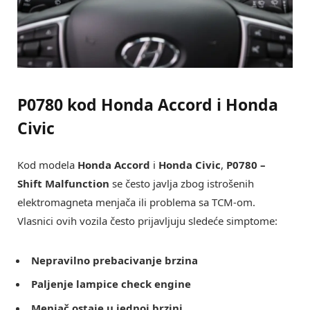
P0780 kod Honda Accord i Honda
Civic
Kod modela
Honda Accord
i
Honda Civic
,
P0780 –
Shift Malfunction
se često javlja zbog istrošenih
elektromagneta menjača ili problema sa TCM-om.
Vlasnici ovih vozila često prijavljuju sledeće simptome:
Nepravilno prebacivanje brzina
Paljenje lampice check engine
Menjač ostaje u jednoj brzini