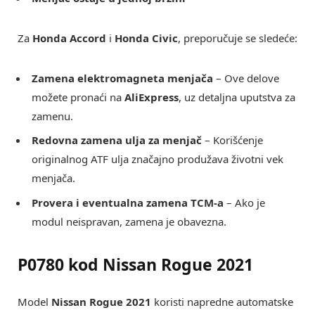
Za
Honda Accord
i
Honda Civic
, preporučuje se sledeće:
Zamena elektromagneta menjača
– Ove delove
možete pronaći na
AliExpress
, uz detaljna uputstva za
zamenu.
Redovna zamena ulja za menjač
– Korišćenje
originalnog ATF ulja značajno produžava životni vek
menjača.
Provera i eventualna zamena TCM-a
– Ako je
modul neispravan, zamena je obavezna.
P0780 kod Nissan Rogue 2021
Model
Nissan Rogue 2021
koristi napredne automatske