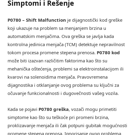
Simptomi i Rešenje
P0780 – Shift Malfunction
je dijagnostički kod greške
koji ukazuje na problem sa menjanjem brzina u
automatskim menjačima. Ova greška se javlja kada
kontrolna jedinica menjača (TCM) detektuje nepravilnost
tokom procesa promene stepena prenosa.
P0780 kod
može biti izazvan različitim faktorima kao što su
mehanička oštećenja, problemi sa elektroinstalacijom ili
kvarovi na solenoidima menjača. Pravovremena
dijagnostika i otklanjanje ovog problema su ključni za
očuvanje funkcionalnosti i dugovečnosti vašeg vozila.
Kada se pojavi
P0780 greška
, vozači mogu primetiti
simptome kao što su teškoće pri promeni brzina,
proklizavanje menjača ili čak potpuni gubitak mogućnosti
promene stepena prenosa. Ignorisanje ovog problema