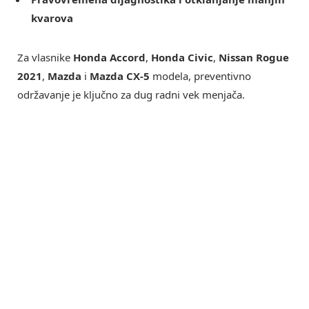
kvarova
Za vlasnike
Honda Accord
,
Honda Civic
,
Nissan Rogue
2021
,
Mazda
i
Mazda CX-5
modela, preventivno
održavanje je ključno za dug radni vek menjača.