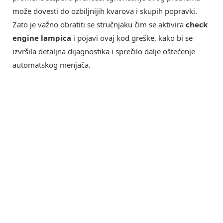
može dovesti do ozbiljnijih kvarova i skupih popravki.
Zato je važno obratiti se stručnjaku čim se aktivira
check
engine lampica
i pojavi ovaj kod greške, kako bi se
izvršila detaljna dijagnostika i sprečilo dalje oštećenje
automatskog menjača.