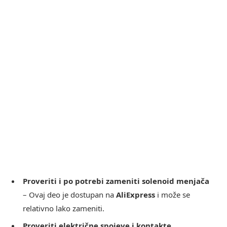
Proveriti i po potrebi zameniti solenoid menjača
– Ovaj deo je dostupan na
AliExpress
i može se
relativno lako zameniti.
Proveriti električne spojeve i kontakte