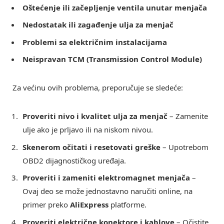
Oštećenje ili začepljenje ventila unutar menjača
Nedostatak ili zagađenje ulja za menjač
Problemi sa električnim instalacijama
Neispravan TCM (Transmission Control Module)
Za većinu ovih problema, preporučuje se sledeće:
Proveriti nivo i kvalitet ulja za menjač
– Zamenite
ulje ako je prljavo ili na niskom nivou.
Skenerom očitati i resetovati greške
– Upotrebom
OBD2 dijagnostičkog uređaja.
Proveriti i zameniti elektromagnet menjača
–
Ovaj deo se može jednostavno naručiti online, na
primer preko
AliExpress
platforme.
Proveriti električne konektore i kablove
– Očistite