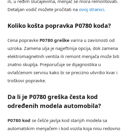
ili, u ređim slučajevima, menjač se mora remontovati.
Detaljan vodič možete pročitati na
ovoj stranici
.
Koliko košta popravka
P0780 koda
?
Cena popravke
P0780 greške
varira u zavisnosti od
uzroka. Zamena ulja je najjeftinija opcija, dok zamena
elektromagnetnih ventila ili remont menjača može biti
znatno skuplja. Preporučuje se dijagnostika u
ovlašćenom servisu kako bi se precizno utvrdio kvar i
troškovi popravke.
Da li je
P0780 greška
česta kod
određenih modela automobila?
P0780 kod
se češće javlja kod starijih modela sa
automatskim menjačem i kod vozila koja nisu redovno