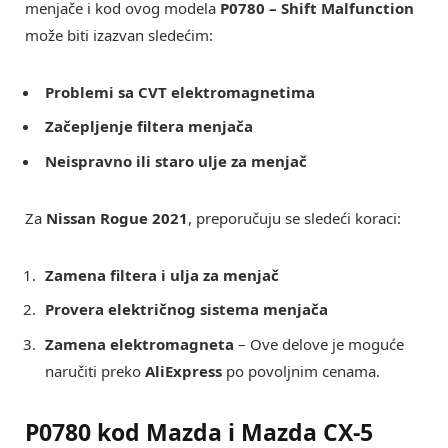
menjače i kod ovog modela
P0780 – Shift Malfunction
može biti izazvan sledećim:
Problemi sa CVT elektromagnetima
Začepljenje filtera menjača
Neispravno ili staro ulje za menjač
Za
Nissan Rogue 2021
, preporučuju se sledeći koraci:
Zamena filtera i ulja za menjač
Provera električnog sistema menjača
Zamena elektromagneta
– Ove delove je moguće
naručiti preko
AliExpress
po povoljnim cenama.
P0780 kod Mazda i Mazda CX-5