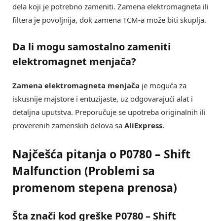
dela koji je potrebno zameniti. Zamena elektromagneta ili
filtera je povoljnija, dok zamena TCM-a može biti skuplja.
Da li mogu samostalno zameniti
elektromagnet menjača?
Zamena elektromagneta menjača
je moguća za
iskusnije majstore i entuzijaste, uz odgovarajući alat i
detaljna uputstva. Preporučuje se upotreba originalnih ili
proverenih zamenskih delova sa
AliExpress
.
Najčešća pitanja o P0780 – Shift
Malfunction (Problemi sa
promenom stepena prenosa)
Šta znači kod greške
P0780 – Shift