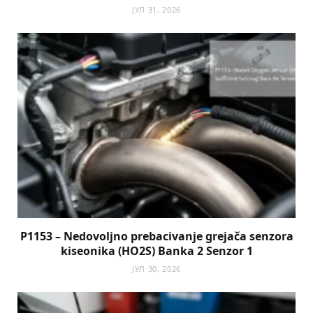
ЈУЛ 31, 2026
P1153 – Nedovoljno prebacivanje grejača senzora
kiseonika (HO2S) Banka 2 Senzor 1
ЈУЛ 30, 2026