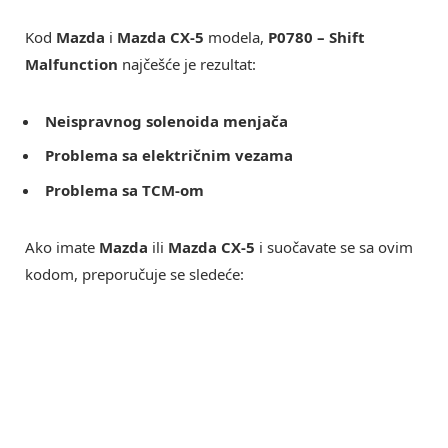
Kod
Mazda
i
Mazda CX-5
modela,
P0780 – Shift
Malfunction
najčešće je rezultat:
Neispravnog solenoida menjača
Problema sa električnim vezama
Problema sa TCM-om
Ako imate
Mazda
ili
Mazda CX-5
i suočavate se sa ovim
kodom, preporučuje se sledeće: