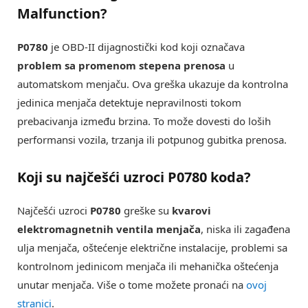
Malfunction
?
P0780
je OBD-II dijagnostički kod koji označava
problem sa promenom stepena prenosa
u
automatskom menjaču. Ova greška ukazuje da kontrolna
jedinica menjača detektuje nepravilnosti tokom
prebacivanja između brzina. To može dovesti do loših
performansi vozila, trzanja ili potpunog gubitka prenosa.
Koji su najčešći uzroci
P0780 koda
?
Najčešći uzroci
P0780
greške su
kvarovi
elektromagnetnih ventila menjača
, niska ili zagađena
ulja menjača, oštećenje električne instalacije, problemi sa
kontrolnom jedinicom menjača ili mehanička oštećenja
unutar menjača. Više o tome možete pronaći na
ovoj
stranici
.