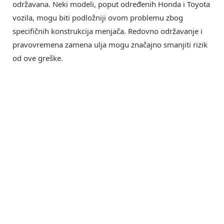
održavana. Neki modeli, poput određenih Honda i Toyota
vozila, mogu biti podložniji ovom problemu zbog
specifičnih konstrukcija menjača. Redovno održavanje i
pravovremena zamena ulja mogu značajno smanjiti rizik
od ove greške.