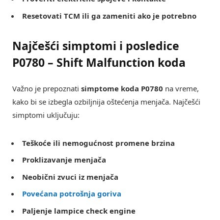
Resetovati TCM ili ga zameniti ako je potrebno
Najčešći simptomi i posledice
P0780 – Shift Malfunction koda
Važno je prepoznati
simptome koda P0780
na vreme,
kako bi se izbegla ozbiljnija oštećenja menjača. Najčešći
simptomi uključuju:
Teškoće ili nemogućnost promene brzina
Proklizavanje menjača
Neobični zvuci iz menjača
Povećana potrošnja goriva
Paljenje lampice check engine