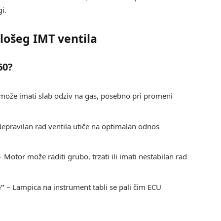
i.
lošeg IMT ventila
60?
može imati slab odziv na gas, posebno pri promeni
epravilan rad ventila utiče na optimalan odnos
 Motor može raditi grubo, trzati ili imati nestabilan rad
e”
– Lampica na instrument tabli se pali čim ECU