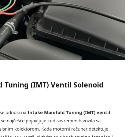
d Tuning (IMT) Ventil Solenoid
i se odnosi na
Intake Manifold Tuning (IMT) ventil
 se najčešće pojavljuje kod savremenih vozila sa
sisnim kolektorom. Kada motorni računar detektuje
oliše IMT ventil, aktivira se
Check Engine lampica
i