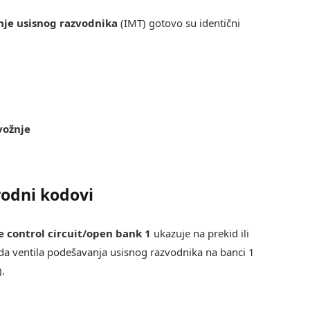
nje usisnog razvodnika
(IMT) gotovo su identični
vožnje
rodni kodovi
 control circuit/open bank 1
ukazuje na prekid ili
ida ventila podešavanja usisnog razvodnika na banci 1
).