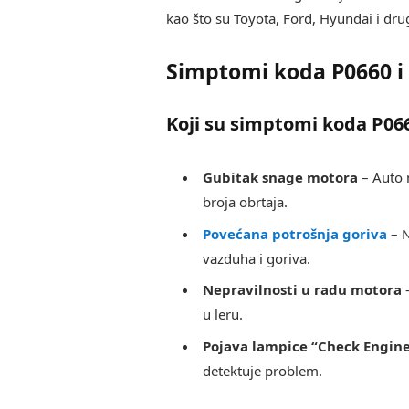
kao što su Toyota, Ford, Hyundai i drug
Simptomi koda P0660 i 
Koji su simptomi koda P06
Gubitak snage motora
– Auto 
broja obrtaja.
Povećana potrošnja goriva
– N
vazduha i goriva.
Nepravilnosti u radu motora
–
u leru.
Pojava lampice “Check Engin
detektuje problem.