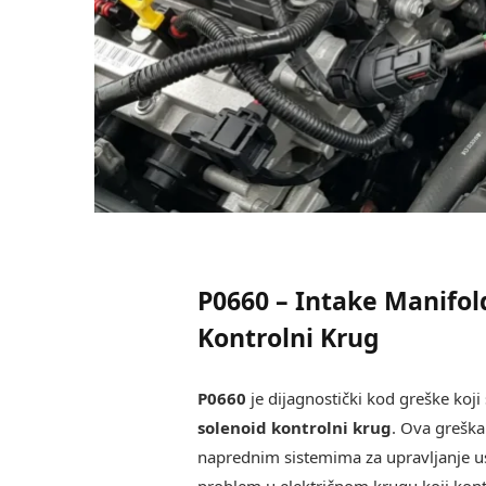
P0660 – Intake Manifol
Kontrolni Krug
P0660
je dijagnostički kod greške koj
solenoid kontrolni krug
. Ova greška
naprednim sistemima za upravljanje u
problem u električnom krugu koji kontr