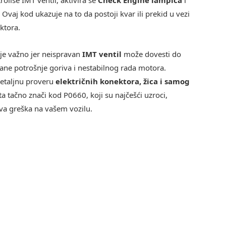
Ovaj kod ukazuje na to da postoji kvar ili prekid u vezi
ktora.
je važno jer neispravan
IMT ventil
može dovesti do
ne potrošnje goriva i nestabilnog rada motora.
etaljnu proveru
električnih konektora, žica i samog
a tačno znači kod P0660, koji su najčešći uzroci,
va greška na vašem vozilu.