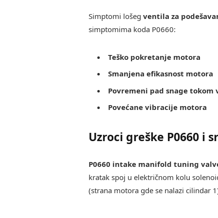
Simptomi lošeg
ventila za podešava
simptomima koda P0660:
Teško pokretanje motora
Smanjena efikasnost motora
Povremeni pad snage tokom 
Povećane vibracije motora
Uzroci greške P0660 i s
P0660 intake manifold tuning valve
kratak spoj u električnom kolu soleno
(strana motora gde se nalazi cilindar 1