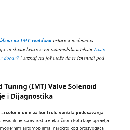
roblemi na IMT ventilima
ostave u nedoumici –
nja za slične kvarove na automobilu u tekstu
Zašto
or dobar?
i saznaj šta još može da te iznenadi pod
d Tuning (IMT) Valve Solenoid
je i Dijagnostika
 sa
solenoidom za kontrolu ventila podešavanja
rekid ili neispravnost u električnom kolu koje upravlja
a modernim automobilima, naročito kod proizvođača