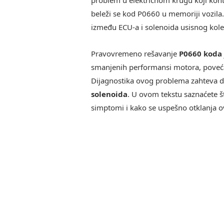
beleži se kod P0660 u memoriji vozila. 
između ECU-a i solenoida usisnog kole
Pravovremeno rešavanje
P0660 koda
smanjenih performansi motora, poveća
Dijagnostika ovog problema zahteva d
solenoida
. U ovom tekstu saznaćete št
simptomi i kako se uspešno otklanja o