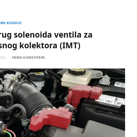
OBD KODOVI
rug solenoida ventila za
snog kolektora (IMT)
025
НЕМА КОМЕНТАРА