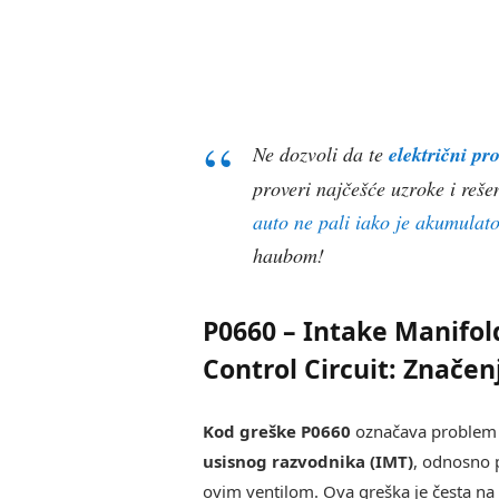
Ne dozvoli da te
električni p
proveri najčešće uzroke i reše
auto ne pali iako je akumulat
haubom!
P0660 – Intake Manifol
Control Circuit: Značen
Kod greške P0660
označava problem
usisnog razvodnika (IMT)
, odnosno p
ovim ventilom. Ova greška je česta n