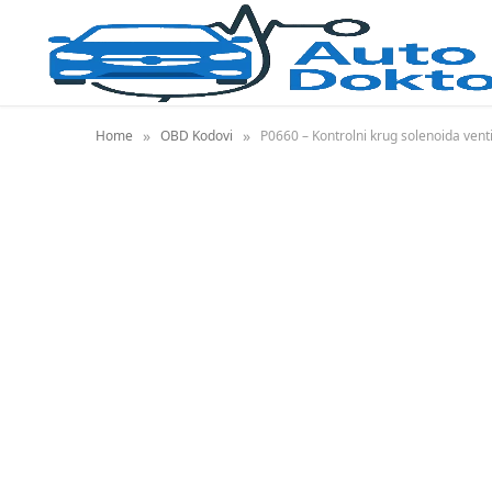
»
»
Home
OBD Kodovi
P0660 – Kontrolni krug solenoida vent