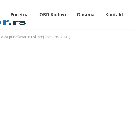
Početna
OBD Kodovi
O nama
Kontakt
ila za podešavanje usisnog kolektora (IMT)