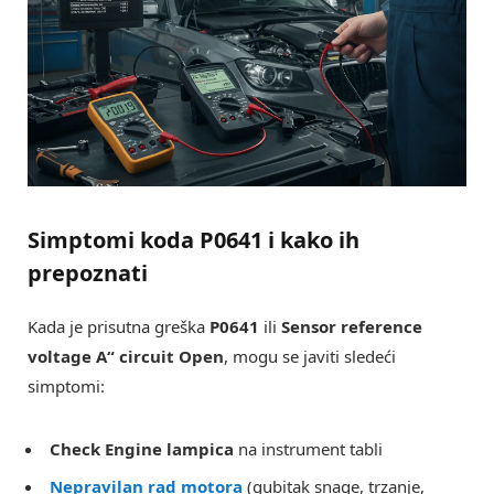
Simptomi koda
P0641
i kako ih
prepoznati
Kada je prisutna greška
P0641
ili
Sensor reference
voltage A“ circuit Open
, mogu se javiti sledeći
simptomi:
Check Engine lampica
na instrument tabli
Nepravilan rad motora
(gubitak snage, trzanje,