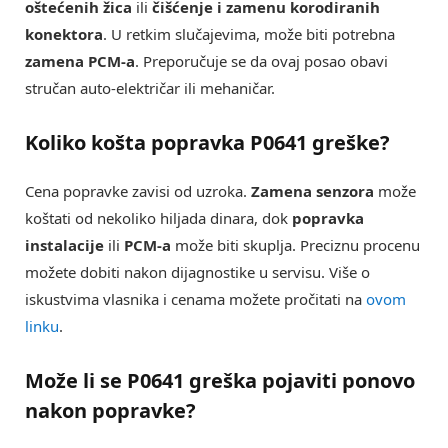
oštećenih žica
ili
čišćenje i zamenu korodiranih
konektora
. U retkim slučajevima, može biti potrebna
zamena PCM-a
. Preporučuje se da ovaj posao obavi
stručan auto-električar ili mehaničar.
Koliko košta popravka P0641 greške?
Cena popravke zavisi od uzroka.
Zamena senzora
može
koštati od nekoliko hiljada dinara, dok
popravka
instalacije
ili
PCM-a
može biti skuplja. Preciznu procenu
možete dobiti nakon dijagnostike u servisu. Više o
iskustvima vlasnika i cenama možete pročitati na
ovom
linku
.
Može li se P0641 greška pojaviti ponovo
nakon popravke?