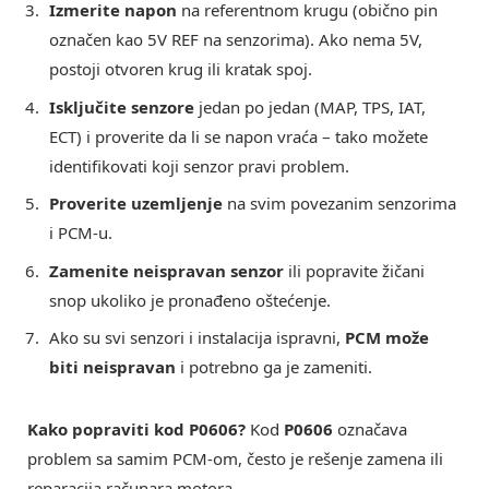
Izmerite napon
na referentnom krugu (obično pin
označen kao 5V REF na senzorima). Ako nema 5V,
postoji otvoren krug ili kratak spoj.
Isključite senzore
jedan po jedan (MAP, TPS, IAT,
ECT) i proverite da li se napon vraća – tako možete
identifikovati koji senzor pravi problem.
Proverite uzemljenje
na svim povezanim senzorima
i PCM-u.
Zamenite neispravan senzor
ili popravite žičani
snop ukoliko je pronađeno oštećenje.
Ako su svi senzori i instalacija ispravni,
PCM može
biti neispravan
i potrebno ga je zameniti.
Kako popraviti kod P0606?
Kod
P0606
označava
problem sa samim PCM-om, često je rešenje zamena ili
reparacija računara motora.