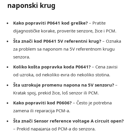
naponski krug
Kako popraviti P0641 kod greške?
– Pratite
dijagnostičke korake, proverite senzore, žice i PCM.
Šta znači kod P0641 5V referentni krug?
– Oznaka
za problem sa naponom na 5V referentnom krugu
senzora.
Koliko košta popravka koda P0641?
– Cena zavisi
od uzroka, od nekoliko evra do nekoliko stotina.
Šta uzrokuje promenu napona na 5V senzoru?
–
Kratak spoj, prekid žice, loš senzor ili PCM.
Kako popraviti kod P0606?
– Često je potrebna
zamena ili reparacija PCM-a.
Šta znači Sensor reference voltage A circuit open?
– Prekid napajanja od PCM-a do senzora.