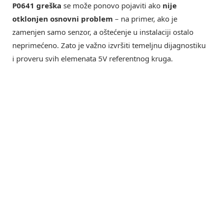
P0641 greška
se može ponovo pojaviti ako
nije
otklonjen osnovni problem
– na primer, ako je
zamenjen samo senzor, a oštećenje u instalaciji ostalo
neprimećeno. Zato je važno izvršiti temeljnu dijagnostiku
i proveru svih elemenata 5V referentnog kruga.