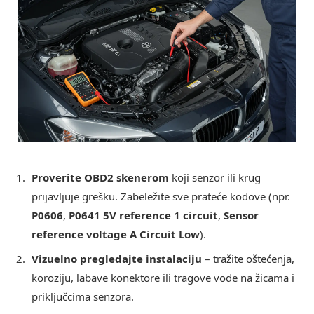
Proverite OBD2 skenerom
koji senzor ili krug
prijavljuje grešku. Zabeležite sve prateće kodove (npr.
P0606
,
P0641 5V reference 1 circuit
,
Sensor
reference voltage A Circuit Low
).
Vizuelno pregledajte instalaciju
– tražite oštećenja,
koroziju, labave konektore ili tragove vode na žicama i
priključcima senzora.