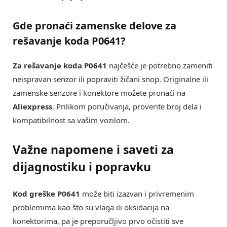
Gde pronaći zamenske delove za
rešavanje koda P0641?
Za rešavanje koda P0641
najčešće je potrebno zameniti
neispravan senzor ili popraviti žičani snop. Originalne ili
zamenske senzore i konektore možete pronaći na
Aliexpress
. Prilikom poručivanja, proverite broj dela i
kompatibilnost sa vašim vozilom.
Važne napomene i saveti za
dijagnostiku i popravku
Kod greške P0641
može biti izazvan i privremenim
problemima kao što su vlaga ili oksidacija na
konektorima, pa je preporučljivo prvo očistiti sve