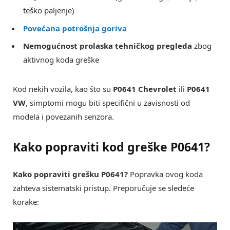
teško paljenje)
Povećana potrošnja goriva
Nemogućnost prolaska tehničkog pregleda
zbog
aktivnog koda greške
Kod nekih vozila, kao što su
P0641 Chevrolet
ili
P0641
VW
, simptomi mogu biti specifični u zavisnosti od
modela i povezanih senzora.
Kako popraviti kod greške P0641?
Kako popraviti grešku P0641?
Popravka ovog koda
zahteva sistematski pristup. Preporučuje se sledeće
korake: