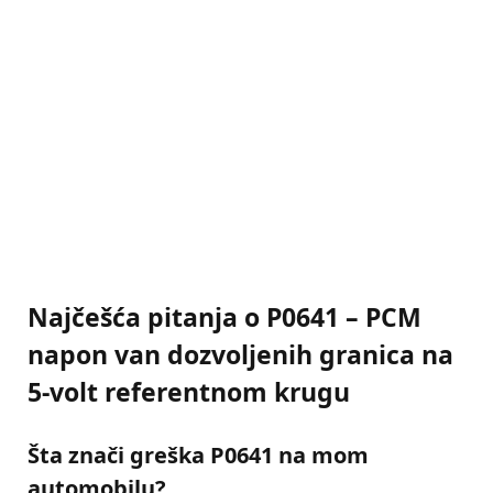
Najčešća pitanja o P0641 – PCM
napon van dozvoljenih granica na
5-volt referentnom krugu
Šta znači greška P0641 na mom
automobilu?