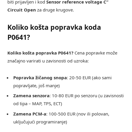
biti prijavljen i kod
Sensor reference voltage C“
Circuit Open
za druge krugove.
Koliko košta popravka koda
P0641?
Koliko košta popravka P0641?
Cena popravke može
značajno varirati u zavisnosti od uzroka:
Popravka žičanog snopa
: 20-50 EUR (ako sami
popravljate, još manje)
Zamena senzora
: 10-80 EUR po senzoru (u zavisnosti
od tipa – MAP, TPS, ECT)
Zamena PCM-a
: 100-500 EUR (nov ili polovan,
uključujući programiranje)