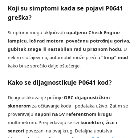
Koji su simptomi kada se pojavi P0641
greška?
Simptomi mogu uključivati
upaljenu Check Engine
lampicu
,
loš rad motora
,
povećanu potrošnju goriva
,
gubitak snage
ili
nestabilan rad u praznom hodu
. U
nekim slučajevima, automobil može preći u
“limp” mod
kako bi se sprečilo dalje oštećenje.
Kako se dijagnostikuje P0641 kod?
Dijagnostikovanje počinje
OBC dijagnostičkim
skenerom
za očitavanje koda i podataka uživo. Zatim se
proveravaju
naponi na 5V referentnom krugu
multimetrom. Pregledavaju se svi
konektori, žice i
senzori
povezani na ovaj krug. Detaljna uputstva i