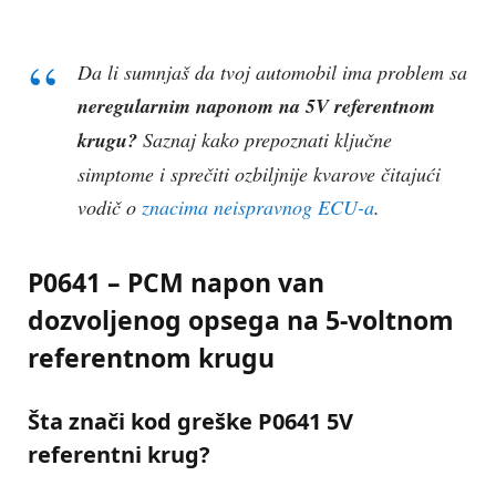
Da li sumnjaš da tvoj automobil ima problem sa
neregularnim naponom na 5V referentnom
krugu?
Saznaj kako prepoznati ključne
simptome i sprečiti ozbiljnije kvarove čitajući
vodič o
znacima neispravnog ECU-a
.
P0641 – PCM napon van
dozvoljenog opsega na 5-voltnom
referentnom krugu
Šta znači kod greške
P0641 5V
referentni krug
?