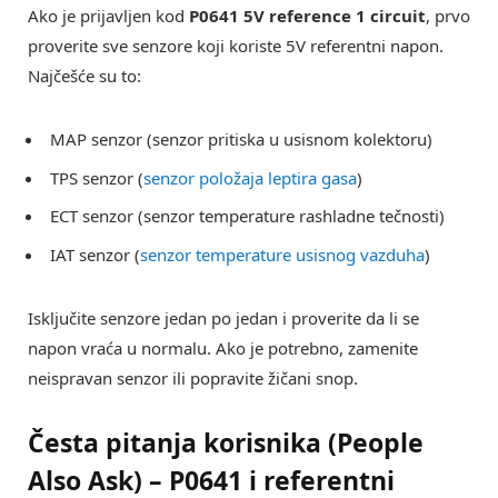
Ako je prijavljen kod
P0641 5V reference 1 circuit
, prvo
proverite sve senzore koji koriste 5V referentni napon.
Najčešće su to:
MAP senzor (senzor pritiska u usisnom kolektoru)
TPS senzor (
senzor položaja leptira gasa
)
ECT senzor (senzor temperature rashladne tečnosti)
IAT senzor (
senzor temperature usisnog vazduha
)
Isključite senzore jedan po jedan i proverite da li se
napon vraća u normalu. Ako je potrebno, zamenite
neispravan senzor ili popravite žičani snop.
Česta pitanja korisnika (People
Also Ask) – P0641 i referentni