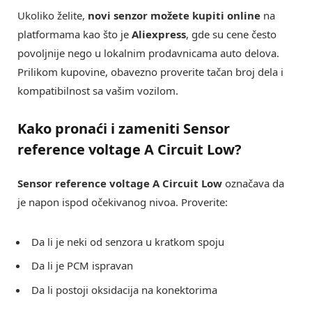
Ukoliko želite,
novi senzor možete kupiti online
na
platformama kao što je
Aliexpress
, gde su cene često
povoljnije nego u lokalnim prodavnicama auto delova.
Prilikom kupovine, obavezno proverite tačan broj dela i
kompatibilnost sa vašim vozilom.
Kako pronaći i zameniti
Sensor
reference voltage A Circuit Low
?
Sensor reference voltage A Circuit Low
označava da
je napon ispod očekivanog nivoa. Proverite:
Da li je neki od senzora u kratkom spoju
Da li je PCM ispravan
Da li postoji oksidacija na konektorima