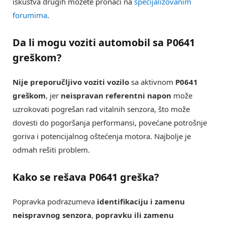
iskustva drugih možete pronaći na
specijalizovanim
forumima
.
Da li mogu voziti automobil sa P0641
greškom?
Nije preporučljivo voziti vozilo
sa aktivnom
P0641
greškom
, jer
neispravan referentni napon
može
uzrokovati pogrešan rad vitalnih senzora, što može
dovesti do pogoršanja performansi, povećane potrošnje
goriva i potencijalnog oštećenja motora. Najbolje je
odmah rešiti problem.
Kako se rešava P0641 greška?
Popravka podrazumeva
identifikaciju i zamenu
neispravnog senzora
,
popravku ili zamenu