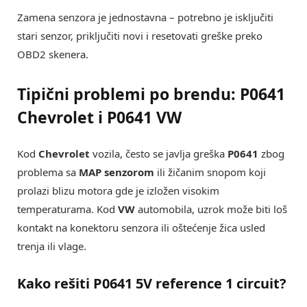
Zamena senzora je jednostavna – potrebno je isključiti
stari senzor, priključiti novi i resetovati greške preko
OBD2 skenera.
Tipični problemi po brendu:
P0641
Chevrolet
i
P0641 VW
Kod
Chevrolet
vozila, često se javlja greška
P0641
zbog
problema sa
MAP senzorom
ili žičanim snopom koji
prolazi blizu motora gde je izložen visokim
temperaturama. Kod
VW
automobila, uzrok može biti loš
kontakt na konektoru senzora ili oštećenje žica usled
trenja ili vlage.
Kako rešiti
P0641 5V reference 1 circuit
?