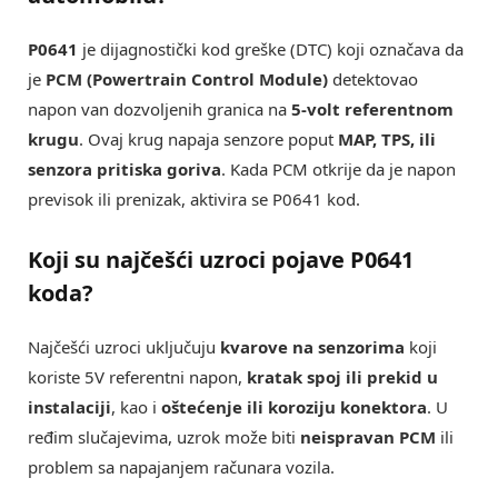
P0641
je dijagnostički kod greške (DTC) koji označava da
je
PCM (Powertrain Control Module)
detektovao
napon van dozvoljenih granica na
5-volt referentnom
krugu
. Ovaj krug napaja senzore poput
MAP, TPS, ili
senzora pritiska goriva
. Kada PCM otkrije da je napon
previsok ili prenizak, aktivira se P0641 kod.
Koji su najčešći uzroci pojave P0641
koda?
Najčešći uzroci uključuju
kvarove na senzorima
koji
koriste 5V referentni napon,
kratak spoj ili prekid u
instalaciji
, kao i
oštećenje ili koroziju konektora
. U
ređim slučajevima, uzrok može biti
neispravan PCM
ili
problem sa napajanjem računara vozila.