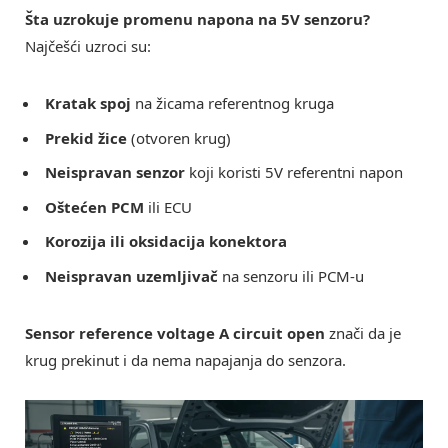
Šta uzrokuje promenu napona na 5V senzoru?
Najčešći uzroci su:
Kratak spoj
na žicama referentnog kruga
Prekid žice
(otvoren krug)
Neispravan senzor
koji koristi 5V referentni napon
Oštećen PCM
ili ECU
Korozija ili oksidacija konektora
Neispravan uzemljivač
na senzoru ili PCM-u
Sensor reference voltage A circuit open
znači da je
krug prekinut i da nema napajanja do senzora.