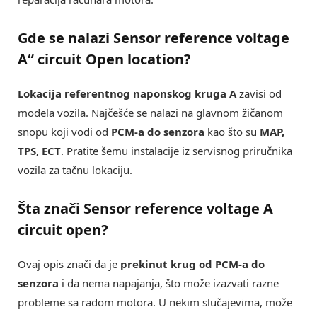
Gde se nalazi
Sensor reference voltage
A“ circuit Open location
?
Lokacija referentnog naponskog kruga A
zavisi od
modela vozila. Najčešće se nalazi na glavnom žičanom
snopu koji vodi od
PCM-a do senzora
kao što su
MAP,
TPS, ECT
. Pratite šemu instalacije iz servisnog priručnika
vozila za tačnu lokaciju.
Šta znači
Sensor reference voltage A
circuit open
?
Ovaj opis znači da je
prekinut krug od PCM-a do
senzora
i da nema napajanja, što može izazvati razne
probleme sa radom motora. U nekim slučajevima, može