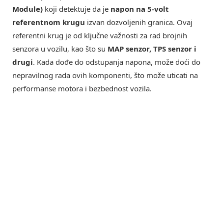
Module)
koji detektuje da je
napon na 5-volt
referentnom krugu
izvan dozvoljenih granica. Ovaj
referentni krug je od ključne važnosti za rad brojnih
senzora u vozilu, kao što su
MAP senzor, TPS senzor i
drugi
. Kada dođe do odstupanja napona, može doći do
nepravilnog rada ovih komponenti, što može uticati na
performanse motora i bezbednost vozila.