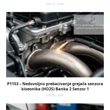
ЈУЛ 31, 2026
P1153 – Nedovoljno prebacivanje grejača senzora
kiseonika (HO2S) Banka 2 Senzor 1
ЈУЛ 30, 2026