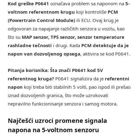
Kod greške P0641
označava problem sa naponom na
5-
voltnom referentnom krugu
koji kontroliše
PCM
(Powertrain Control Module)
ili ECU. Ovaj krug je
odgovoran za napajanje različitih senzora u vozilu, kao
što su
MAP senzor, TPS senzor, senzor temperature
rashladne tečnosti
i drugi. Kada
PCM detektuje da je
napon van dozvoljenog opsega
, aktivira se kod P0641.
Pitanja korisnika: Šta znači P0641 kod 5V
referentnog kruga?
P0641 signalizira da je
referentni
napon
koji treba biti stabilnih 5 volti, pao ispod ili prešao
iznad dozvoljenih granica, što može uzrokovati
nepravilno funkcionisanje senzora i samog motora.
Najčešći uzroci promene signala
napona na 5-voltnom senzoru