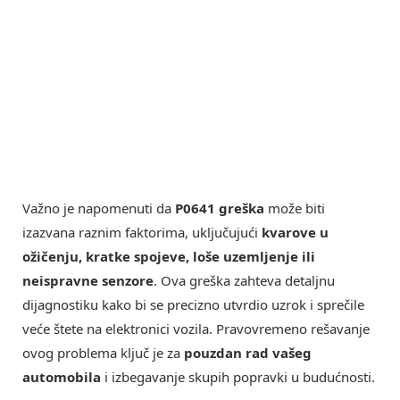
Važno je napomenuti da
P0641 greška
može biti
izazvana raznim faktorima, uključujući
kvarove u
ožičenju, kratke spojeve, loše uzemljenje ili
neispravne senzore
. Ova greška zahteva detaljnu
dijagnostiku kako bi se precizno utvrdio uzrok i sprečile
veće štete na elektronici vozila. Pravovremeno rešavanje
ovog problema ključ je za
pouzdan rad vašeg
automobila
i izbegavanje skupih popravki u budućnosti.