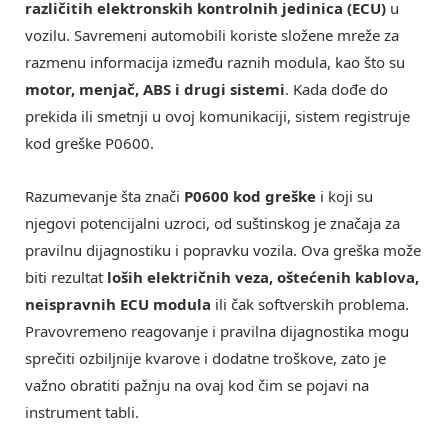
različitih elektronskih kontrolnih jedinica (ECU)
u
vozilu. Savremeni automobili koriste složene mreže za
razmenu informacija između raznih modula, kao što su
motor, menjač, ABS i drugi sistemi
. Kada dođe do
prekida ili smetnji u ovoj komunikaciji, sistem registruje
kod greške P0600.
Razumevanje šta znači
P0600 kod greške
i koji su
njegovi potencijalni uzroci, od suštinskog je značaja za
pravilnu dijagnostiku i popravku vozila. Ova greška može
biti rezultat
loših električnih veza, oštećenih kablova,
neispravnih ECU modula
ili čak softverskih problema.
Pravovremeno reagovanje i pravilna dijagnostika mogu
sprečiti ozbiljnije kvarove i dodatne troškove, zato je
važno obratiti pažnju na ovaj kod čim se pojavi na
instrument tabli.