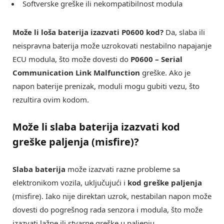
Softverske greške ili nekompatibilnost modula
Može li loša baterija izazvati P0600 kod?
Da, slaba ili
neispravna baterija može uzrokovati nestabilno napajanje
ECU modula, što može dovesti do
P0600 – Serial
Communication Link Malfunction
greške. Ako je
napon baterije prenizak, moduli mogu gubiti vezu, što
rezultira ovim kodom.
Može li slaba baterija izazvati kod
greške paljenja (misfire)?
Slaba baterija
može izazvati razne probleme sa
elektronikom vozila, uključujući i
kod greške paljenja
(misfire). Iako nije direktan uzrok, nestabilan napon može
dovesti do pogrešnog rada senzora i modula, što može
izazvati lažne ili stvarne greške u paljenju.