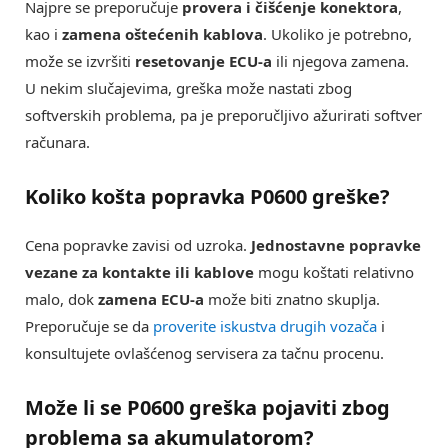
Najpre se preporučuje
provera i čišćenje konektora
,
kao i
zamena oštećenih kablova
. Ukoliko je potrebno,
može se izvršiti
resetovanje ECU-a
ili njegova zamena.
U nekim slučajevima, greška može nastati zbog
softverskih problema, pa je preporučljivo ažurirati softver
računara.
Koliko košta popravka P0600 greške?
Cena popravke zavisi od uzroka.
Jednostavne popravke
vezane za kontakte ili kablove
mogu koštati relativno
malo, dok
zamena ECU-a
može biti znatno skuplja.
Preporučuje se da
proverite iskustva drugih vozača
i
konsultujete ovlašćenog servisera za tačnu procenu.
Može li se P0600 greška pojaviti zbog
problema sa akumulatorom?