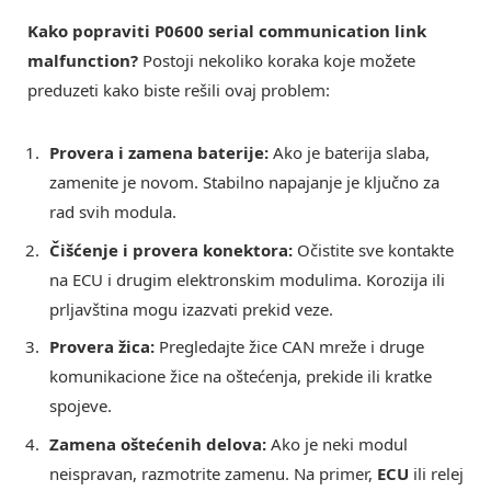
Kako popraviti P0600 serial communication link
malfunction?
Postoji nekoliko koraka koje možete
preduzeti kako biste rešili ovaj problem:
Provera i zamena baterije:
Ako je baterija slaba,
zamenite je novom. Stabilno napajanje je ključno za
rad svih modula.
Čišćenje i provera konektora:
Očistite sve kontakte
na ECU i drugim elektronskim modulima. Korozija ili
prljavština mogu izazvati prekid veze.
Provera žica:
Pregledajte žice CAN mreže i druge
komunikacione žice na oštećenja, prekide ili kratke
spojeve.
Zamena oštećenih delova:
Ako je neki modul
neispravan, razmotrite zamenu. Na primer,
ECU
ili relej