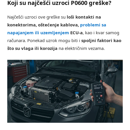
Koji su najčešći uzroci P0600 greške?
Najčešći uzroci ove greške su
loši kontakti na
konektorima, oštećenje kablova,
problemi sa
napajanjem ili uzemljenjem
ECU-a
, kao i kvar samog
računara. Ponekad uzrok mogu biti i
spoljni faktori kao
što su vlaga ili korozija
na električnim vezama.