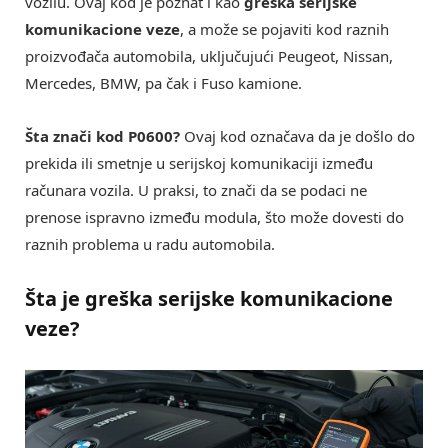
vozilu. Ovaj kod je poznat i kao
greška serijske
komunikacione veze
, a može se pojaviti kod raznih
proizvođača automobila, uključujući Peugeot, Nissan,
Mercedes, BMW, pa čak i Fuso kamione.
Šta znači kod P0600?
Ovaj kod označava da je došlo do
prekida ili smetnje u serijskoj komunikaciji između
računara vozila. U praksi, to znači da se podaci ne
prenose ispravno između modula, što može dovesti do
raznih problema u radu automobila.
Šta je greška serijske komunikacione
veze?