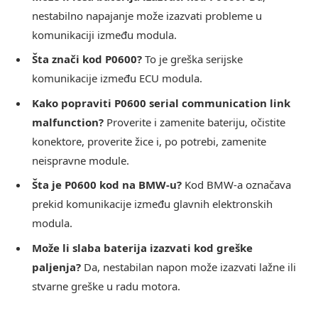
nestabilno napajanje može izazvati probleme u
komunikaciji između modula.
Šta znači kod P0600?
To je greška serijske
komunikacije između ECU modula.
Kako popraviti P0600 serial communication link
malfunction?
Proverite i zamenite bateriju, očistite
konektore, proverite žice i, po potrebi, zamenite
neispravne module.
Šta je P0600 kod na BMW-u?
Kod BMW-a označava
prekid komunikacije između glavnih elektronskih
modula.
Može li slaba baterija izazvati kod greške
paljenja?
Da, nestabilan napon može izazvati lažne ili
stvarne greške u radu motora.