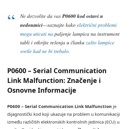
Ne dozvolite da vas
P0600 kod ostavi u
nedoumici
—saznajte kako
električni problemi
mogu uticati na
paljenje lampica na instrument
tabli i otkrijte rešenja u članku
zašto lampice
svetle kad ne bi trebalo
.
P0600 – Serial Communication
Link Malfunction: Značenje i
Osnovne Informacije
P0600 – Serial Communication Link Malfunction
je
dijagnostički kod koji ukazuje na problem u komunikaciji
između različitih elektronskih kontrolnih jedinica (ECU) u