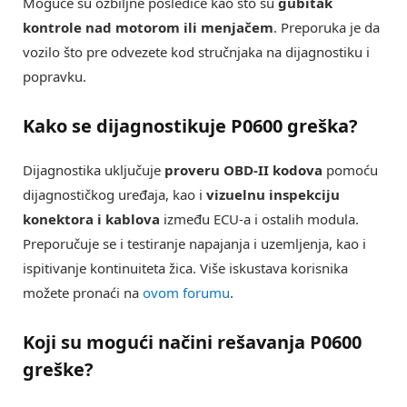
Moguće su ozbiljne posledice kao što su
gubitak
kontrole nad motorom ili menjačem
. Preporuka je da
vozilo što pre odvezete kod stručnjaka na dijagnostiku i
popravku.
Kako se dijagnostikuje P0600 greška?
Dijagnostika uključuje
proveru OBD-II kodova
pomoću
dijagnostičkog uređaja, kao i
vizuelnu inspekciju
konektora i kablova
između ECU-a i ostalih modula.
Preporučuje se i testiranje napajanja i uzemljenja, kao i
ispitivanje kontinuiteta žica. Više iskustava korisnika
možete pronaći na
ovom forumu
.
Koji su mogući načini rešavanja P0600
greške?