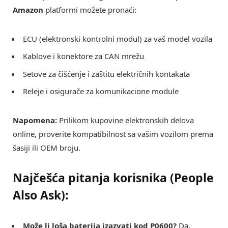
Amazon
platformi možete pronaći:
ECU (elektronski kontrolni modul) za vaš model vozila
Kablove i konektore za CAN mrežu
Setove za čišćenje i zaštitu električnih kontakata
Releje i osigurače za komunikacione module
Napomena:
Prilikom kupovine elektronskih delova
online, proverite kompatibilnost sa vašim vozilom prema
šasiji ili OEM broju.
Najčešća pitanja korisnika (People
Also Ask):
Može li loša baterija izazvati kod P0600?
Da,