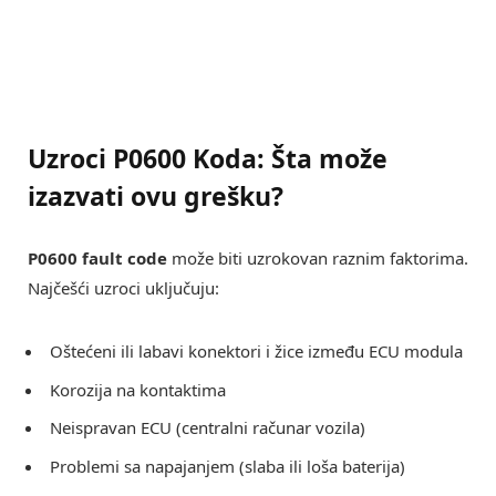
Uzroci P0600 Koda: Šta može
izazvati ovu grešku?
P0600 fault code
može biti uzrokovan raznim faktorima.
Najčešći uzroci uključuju:
Oštećeni ili labavi konektori i žice između ECU modula
Korozija na kontaktima
Neispravan ECU (centralni računar vozila)
Problemi sa napajanjem (slaba ili loša baterija)