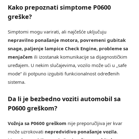
Kako prepoznati simptome P0600
greške?
Simptomi mogu varirati, ali najčešće uključuju
nepravilno ponašanje motora, povremeni gubitak
snage, paljenje lampice Check Engine, probleme sa
menjačem
ili izostanak komunikacije sa dijagnostičkim
uređajem. U nekim slučajevima, vozilo može ući u „safe
mode“ ili potpuno izgubiti funkcionalnost određenih
sistema.
Da li je bezbedno voziti automobil sa
P0600 greškom?
Vožnja sa P0600 greškom
nije preporučljiva jer kvar
može uzrokovati
nepredvidivo ponašanje vozila
.