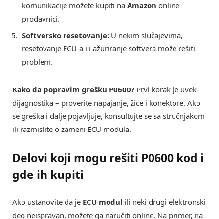
komunikacije možete kupiti na
Amazon
online
prodavnici.
Softversko resetovanje:
U nekim slučajevima,
resetovanje ECU-a ili ažuriranje softvera može rešiti
problem.
Kako da popravim grešku P0600?
Prvi korak je uvek
dijagnostika – proverite napajanje, žice i konektore. Ako
se greška i dalje pojavljuje, konsultujte se sa stručnjakom
ili razmislite o zameni ECU modula.
Delovi koji mogu rešiti P0600 kod i
gde ih kupiti
Ako ustanovite da je
ECU modul
ili neki drugi elektronski
deo neispravan, možete ga naručiti online. Na primer, na