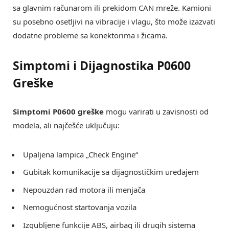
sa glavnim računarom ili prekidom CAN mreže. Kamioni
su posebno osetljivi na vibracije i vlagu, što može izazvati
dodatne probleme sa konektorima i žicama.
Simptomi i Dijagnostika P0600
Greške
Simptomi P0600 greške
mogu varirati u zavisnosti od
modela, ali najčešće uključuju:
Upaljena lampica „Check Engine“
Gubitak komunikacije sa dijagnostičkim uređajem
Nepouzdan rad motora ili menjača
Nemogućnost startovanja vozila
Izgubljene funkcije ABS, airbag ili drugih sistema