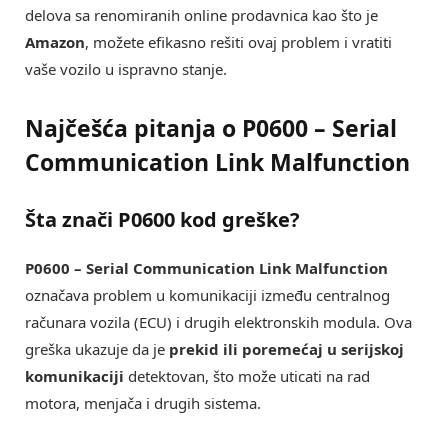
delova sa renomiranih online prodavnica kao što je
Amazon
, možete efikasno rešiti ovaj problem i vratiti
vaše vozilo u ispravno stanje.
Najčešća pitanja o P0600 – Serial
Communication Link Malfunction
Šta znači P0600 kod greške?
P0600 – Serial Communication Link Malfunction
označava problem u komunikaciji između centralnog
računara vozila (ECU) i drugih elektronskih modula. Ova
greška ukazuje da je
prekid ili poremećaj u serijskoj
komunikaciji
detektovan, što može uticati na rad
motora, menjača i drugih sistema.