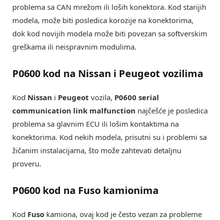
problema sa CAN mrežom ili loših konektora. Kod starijih
modela, može biti posledica korozije na konektorima,
dok kod novijih modela može biti povezan sa softverskim
greškama ili neispravnim modulima.
P0600 kod na Nissan i Peugeot vozilima
Kod
Nissan
i
Peugeot
vozila,
P0600 serial
communication link malfunction
najčešće je posledica
problema sa glavnim ECU ili lošim kontaktima na
konektorima. Kod nekih modela, prisutni su i problemi sa
žičanim instalacijama, što može zahtevati detaljnu
proveru.
P0600 kod na Fuso kamionima
Kod
Fuso
kamiona, ovaj kod je često vezan za probleme