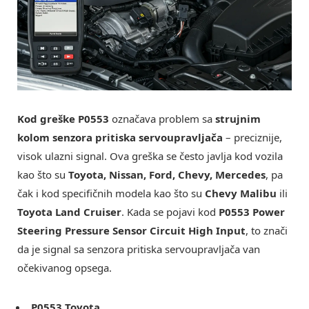
Kod greške P0553
označava problem sa
strujnim
kolom senzora pritiska servoupravljača
– preciznije,
visok ulazni signal. Ova greška se često javlja kod vozila
kao što su
Toyota, Nissan, Ford, Chevy, Mercedes
, pa
čak i kod specifičnih modela kao što su
Chevy Malibu
ili
Toyota Land Cruiser
. Kada se pojavi kod
P0553 Power
Steering Pressure Sensor Circuit High Input
, to znači
da je signal sa senzora pritiska servoupravljača van
očekivanog opsega.
P0553 Toyota