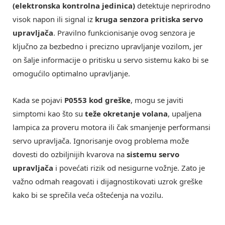
(elektronska kontrolna jedinica)
detektuje neprirodno
visok napon ili signal iz
kruga senzora pritiska servo
upravljača
. Pravilno funkcionisanje ovog senzora je
ključno za bezbedno i precizno upravljanje vozilom, jer
on šalje informacije o pritisku u servo sistemu kako bi se
omogućilo optimalno upravljanje.
Kada se pojavi
P0553 kod greške
, mogu se javiti
simptomi kao što su
teže okretanje volana
, upaljena
lampica za proveru motora ili čak smanjenje performansi
servo upravljača. Ignorisanje ovog problema može
dovesti do ozbiljnijih kvarova na
sistemu servo
upravljača
i povećati rizik od nesigurne vožnje. Zato je
važno odmah reagovati i dijagnostikovati uzrok greške
kako bi se sprečila veća oštećenja na vozilu.