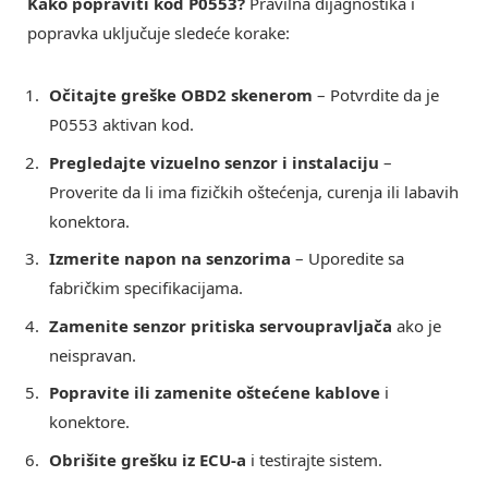
Kako popraviti kod P0553?
Pravilna dijagnostika i
popravka uključuje sledeće korake:
Očitajte greške OBD2 skenerom
– Potvrdite da je
P0553 aktivan kod.
Pregledajte vizuelno senzor i instalaciju
–
Proverite da li ima fizičkih oštećenja, curenja ili labavih
konektora.
Izmerite napon na senzorima
– Uporedite sa
fabričkim specifikacijama.
Zamenite senzor pritiska servoupravljača
ako je
neispravan.
Popravite ili zamenite oštećene kablove
i
konektore.
Obrišite grešku iz ECU-a
i testirajte sistem.