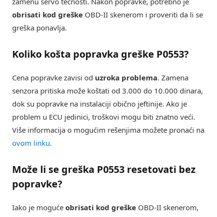
zamenu servo tečnosti. Nakon popravke, potrebno je
obrisati kod greške
OBD-II skenerom i proveriti da li se
greška ponavlja.
Koliko košta popravka greške
P0553
?
Cena popravke zavisi od
uzroka problema
. Zamena
senzora pritiska može koštati od 3.000 do 10.000 dinara,
dok su popravke na instalaciji obično jeftinije. Ako je
problem u ECU jedinici, troškovi mogu biti znatno veći.
Više informacija o mogućim rešenjima možete pronaći na
ovom linku
.
Može li se greška
P0553
resetovati bez
popravke?
Iako je moguće
obrisati kod greške
OBD-II skenerom,