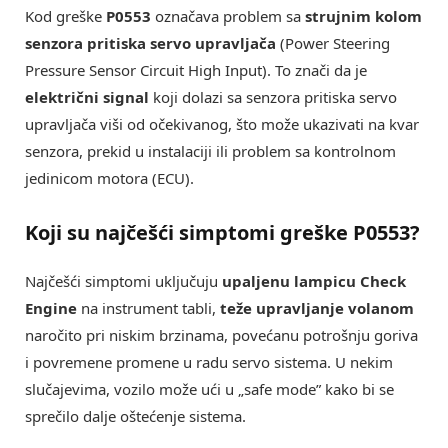
Kod greške
P0553
označava problem sa
strujnim kolom
senzora pritiska servo upravljača
(Power Steering
Pressure Sensor Circuit High Input). To znači da je
električni signal
koji dolazi sa senzora pritiska servo
upravljača viši od očekivanog, što može ukazivati na kvar
senzora, prekid u instalaciji ili problem sa kontrolnom
jedinicom motora (ECU).
Koji su najčešći simptomi greške
P0553
?
Najčešći simptomi uključuju
upaljenu lampicu Check
Engine
na instrument tabli,
teže upravljanje volanom
naročito pri niskim brzinama, povećanu potrošnju goriva
i povremene promene u radu servo sistema. U nekim
slučajevima, vozilo može ući u „safe mode” kako bi se
sprečilo dalje oštećenje sistema.