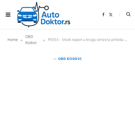
F
X
a
(
c
T
e
w
b
i
o
t
OBD
o
t
»
»
Home
P0553 – Visok napon u krugu senzora pritiska servo upravljača
k
e
Kodovi
r
)
in
OBD KODOVI