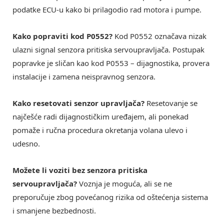
podatke ECU-u kako bi prilagodio rad motora i pumpe.
Kako popraviti kod P0552?
Kod P0552 označava nizak
ulazni signal senzora pritiska servoupravljača. Postupak
popravke je sličan kao kod P0553 – dijagnostika, provera
instalacije i zamena neispravnog senzora.
Kako resetovati senzor upravljača?
Resetovanje se
najčešće radi dijagnostičkim uređajem, ali ponekad
pomaže i ručna procedura okretanja volana ulevo i
udesno.
Možete li voziti bez senzora pritiska
servoupravljača?
Voznja je moguća, ali se ne
preporučuje zbog povećanog rizika od oštećenja sistema
i smanjene bezbednosti.