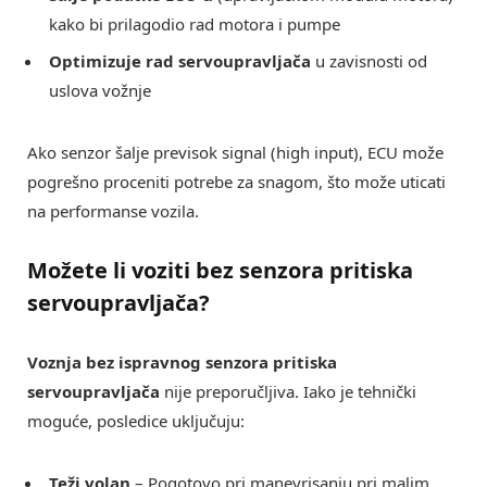
kako bi prilagodio rad motora i pumpe
Optimizuje rad servoupravljača
u zavisnosti od
uslova vožnje
Ako senzor šalje previsok signal (high input), ECU može
pogrešno proceniti potrebe za snagom, što može uticati
na performanse vozila.
Možete li voziti bez senzora pritiska
servoupravljača?
Voznja bez ispravnog senzora pritiska
servoupravljača
nije preporučljiva. Iako je tehnički
moguće, posledice uključuju:
Teži volan
– Pogotovo pri manevrisanju pri malim