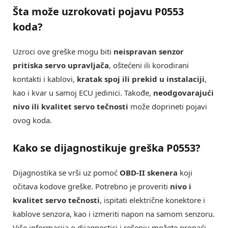
Šta može uzrokovati pojavu
P0553
koda?
Uzroci ove greške mogu biti
neispravan senzor
pritiska servo upravljača
, oštećeni ili korodirani
kontakti i kablovi,
kratak spoj ili prekid u instalaciji
,
kao i kvar u samoj ECU jedinici. Takođe,
neodgovarajući
nivo ili kvalitet servo tečnosti
može doprineti pojavi
ovog koda.
Kako se dijagnostikuje greška
P0553
?
Dijagnostika se vrši uz pomoć
OBD-II skenera
koji
očitava kodove greške. Potrebno je proveriti
nivo i
kvalitet servo tečnosti
, ispitati električne konektore i
kablove senzora, kao i izmeriti napon na samom senzoru.
Više informacija o dijagnostici i rešenju možete pronaći