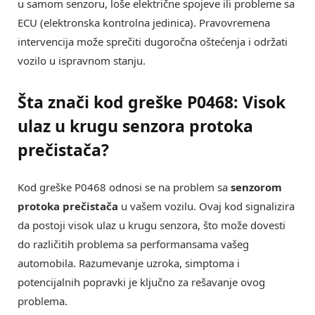
u samom senzoru, loše električne spojeve ili probleme sa
ECU (elektronska kontrolna jedinica). Pravovremena
intervencija može sprečiti dugoročna oštećenja i održati
vozilo u ispravnom stanju.
Šta znači kod greške P0468: Visok
ulaz u krugu senzora protoka
prečistača?
Kod greške P0468 odnosi se na problem sa
senzorom
protoka prečistača
u vašem vozilu. Ovaj kod signalizira
da postoji visok ulaz u krugu senzora, što može dovesti
do različitih problema sa performansama vašeg
automobila. Razumevanje uzroka, simptoma i
potencijalnih popravki je ključno za rešavanje ovog
problema.