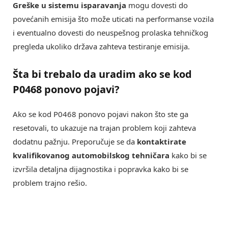
Greške u sistemu isparavanja
mogu dovesti do
povećanih emisija što može uticati na performanse vozila
i eventualno dovesti do neuspešnog prolaska tehničkog
pregleda ukoliko država zahteva testiranje emisija.
Šta bi trebalo da uradim ako se kod
P0468 ponovo pojavi?
Ako se kod P0468 ponovo pojavi nakon što ste ga
resetovali, to ukazuje na trajan problem koji zahteva
dodatnu pažnju. Preporučuje se da
kontaktirate
kvalifikovanog automobilskog tehničara
kako bi se
izvršila detaljna dijagnostika i popravka kako bi se
problem trajno rešio.