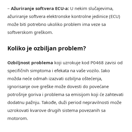
–
Ažuriranje softvera ECU-a:
U nekim slučajevima,
ažuriranje softvera elektronske kontrolne jedinice (ECU)
može biti potrebno ukoliko problem ima veze sa
softverskom greškom.
Koliko je ozbiljan problem?
Ozbiljnost problema
koji uzrokuje kod P0468 zavisi od
specifičnih simptoma i efekata na vaše vozilo. Iako
možda neće odmah izazvati ozbiljna oštećenja,
ignorisanje ove greške može dovesti do povećane
potrošnje goriva i problema sa emisijom koji će zahtevati
dodatnu pažnju. Takođe, duži period nepravilnosti može
uzrokovati kvarove drugih sistema povezanih sa
motorom.