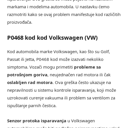
markama i modelima automobila. U nastavku ćemo
razmotriti kako se ovaj problem manifestuje kod različitih
proizvođača.
P0468 kod kod Volkswagen (VW)
Kod automobila marke Volkswagen, kao što su Golf,
Passat ili Jetta, P0468 kod može izazvati nekoliko
simptoma. Vozači mogu primetiti
probleme sa
potrošnjom goriva
, neujednačen rad motora ili čak
oslabljen rad motora
. Ova greška često ukazuje na
nepravilnosti u sistemu kontrole isparavanja, koji može
uzrokovati curenje vakuuma ili problem sa ventilom za
ispuštanje parnih čestica.
Senzor protoka isparavanja
u Volkswagen