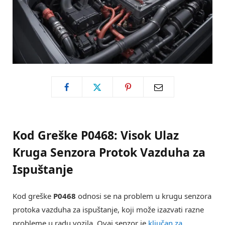
Kod Greške P0468: Visok Ulaz
Kruga Senzora Protok Vazduha za
Ispuštanje
Kod greške
P0468
odnosi se na problem u krugu senzora
protoka vazduha za ispuštanje, koji može izazvati razne
probleme u radu vozila. Ovaj senzor je
ključan za