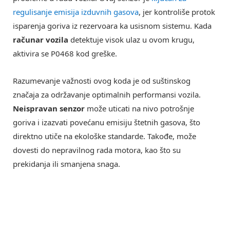
regulisanje emisija izduvnih gasova
, jer kontroliše protok
isparenja goriva iz rezervoara ka usisnom sistemu. Kada
računar vozila
detektuje visok ulaz u ovom krugu,
aktivira se P0468 kod greške.
Razumevanje važnosti ovog koda je od suštinskog
značaja za održavanje optimalnih performansi vozila.
Neispravan senzor
može uticati na nivo potrošnje
goriva i izazvati povećanu emisiju štetnih gasova, što
direktno utiče na ekološke standarde. Takođe, može
dovesti do nepravilnog rada motora, kao što su
prekidanja ili smanjena snaga.