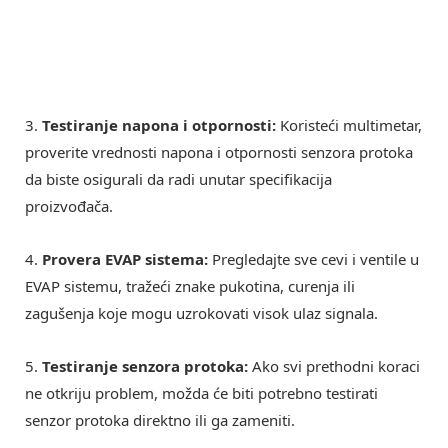
3.
Testiranje napona i otpornosti:
Koristeći multimetar,
proverite vrednosti napona i otpornosti senzora protoka
da biste osigurali da radi unutar specifikacija
proizvođača.
4.
Provera EVAP sistema:
Pregledajte sve cevi i ventile u
EVAP sistemu, tražeći znake pukotina, curenja ili
zagušenja koje mogu uzrokovati visok ulaz signala.
5.
Testiranje senzora protoka:
Ako svi prethodni koraci
ne otkriju problem, možda će biti potrebno testirati
senzor protoka direktno ili ga zameniti.