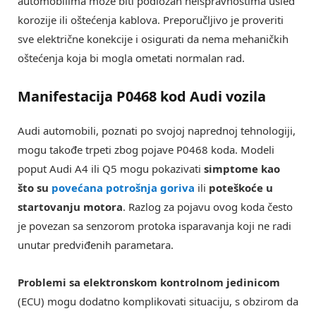
automobilima može biti podložan neispravnostima usled
korozije ili oštećenja kablova. Preporučljivo je proveriti
sve električne konekcije i osigurati da nema mehaničkih
oštećenja koja bi mogla ometati normalan rad.
Manifestacija P0468 kod Audi vozila
Audi automobili, poznati po svojoj naprednoj tehnologiji,
mogu takođe trpeti zbog pojave P0468 koda. Modeli
poput Audi A4 ili Q5 mogu pokazivati
simptome kao
što su
povećana potrošnja goriva
ili
poteškoće u
startovanju motora
. Razlog za pojavu ovog koda često
je povezan sa senzorom protoka isparavanja koji ne radi
unutar predviđenih parametara.
Problemi sa elektronskom kontrolnom jedinicom
(ECU) mogu dodatno komplikovati situaciju, s obzirom da