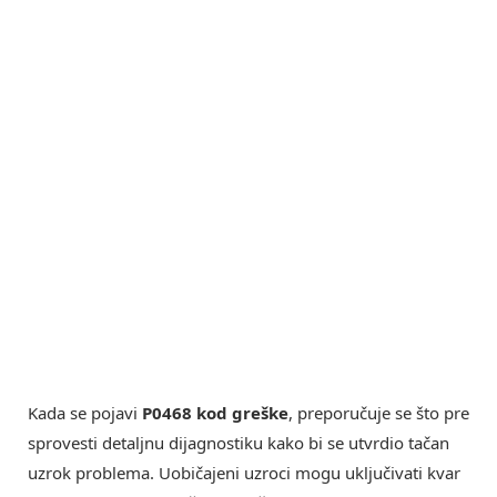
Kada se pojavi
P0468 kod greške
, preporučuje se što pre
sprovesti detaljnu dijagnostiku kako bi se utvrdio tačan
uzrok problema. Uobičajeni uzroci mogu uključivati kvar