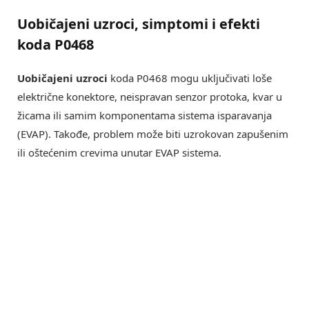
Uobičajeni uzroci, simptomi i efekti
koda P0468
Uobičajeni uzroci
koda P0468 mogu uključivati loše
električne konektore, neispravan senzor protoka, kvar u
žicama ili samim komponentama sistema isparavanja
(EVAP). Takođe, problem može biti uzrokovan zapušenim
ili oštećenim crevima unutar EVAP sistema.