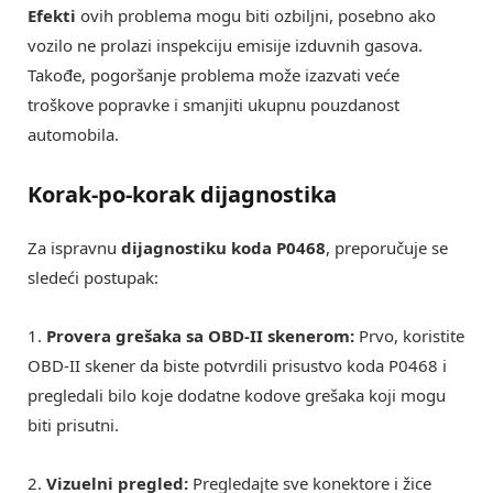
Efekti
ovih problema mogu biti ozbiljni, posebno ako
vozilo ne prolazi inspekciju emisije izduvnih gasova.
Takođe, pogoršanje problema može izazvati veće
troškove popravke i smanjiti ukupnu pouzdanost
automobila.
Korak-po-korak dijagnostika
Za ispravnu
dijagnostiku koda P0468
, preporučuje se
sledeći postupak:
1.
Provera grešaka sa OBD-II skenerom:
Prvo, koristite
OBD-II skener da biste potvrdili prisustvo koda P0468 i
pregledali bilo koje dodatne kodove grešaka koji mogu
biti prisutni.
2.
Vizuelni pregled:
Pregledajte sve konektore i žice