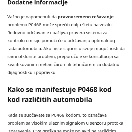
Dodatne informacije
Važno je napomenuti da
pravovremeno rešavanje
problema P0468 može sprečiti dalju štetu na vozilu.
Redovno održavanje i pažljiva provera sistema za
kontrolu emisije pomoći će u održavanju optimalnog
rada automobila. Ako niste sigurni u svoje mogućnosti da
sami otklonite problem, preporučuje se konsultacija sa
kvalifikovanim mehaničarom ili tehničarem za dodatnu
dijagnostiku i popravku.
Kako se manifestuje P0468 kod
kod različitih automobila
Kada se suočavate sa P0468 kodom, to označava
problem sa visokim ulaznim signalom u senzoru protoka
isparavanja. Ova greška se može pojaviti na različitim