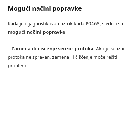
Mogući načini popravke
Kada je dijagnostikovan uzrok koda P0468, sledeći su
mogući načini popravke
:
–
Zamena ili čišćenje senzor protoka:
Ako je senzor
protoka neispravan, zamena ili čišćenje može rešiti
problem.