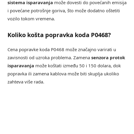
sistema isparavanja
može dovesti do povećanih emisija
i povećane potrošnje goriva, što može dodatno oštetiti
vozilo tokom vremena.
Koliko košta popravka koda P0468?
Cena popravke koda P0468 može značajno varirati u
zavisnosti od uzroka problema. Zamena
senzora protok
isparavanja
može koštati između 50 i 150 dolara, dok
popravka ili zamena kablova može biti skuplja ukoliko
zahteva više rada.