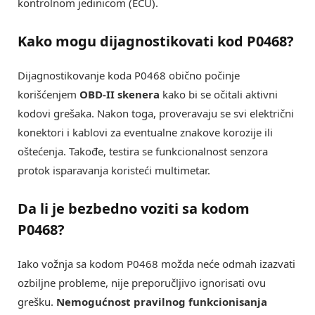
kontrolnom jedinicom (ECU).
Kako mogu dijagnostikovati kod P0468?
Dijagnostikovanje koda P0468 obično počinje
korišćenjem
OBD-II skenera
kako bi se očitali aktivni
kodovi grešaka. Nakon toga, proveravaju se svi električni
konektori i kablovi za eventualne znakove korozije ili
oštećenja. Takođe, testira se funkcionalnost senzora
protok isparavanja koristeći multimetar.
Da li je bezbedno voziti sa kodom
P0468?
Iako vožnja sa kodom P0468 možda neće odmah izazvati
ozbiljne probleme, nije preporučljivo ignorisati ovu
grešku.
Nemogućnost pravilnog funkcionisanja