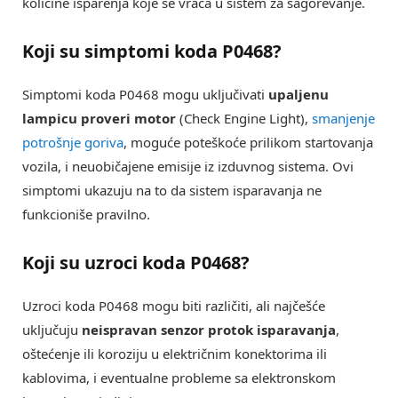
količine isparenja koje se vraća u sistem za sagorevanje.
Koji su simptomi koda P0468?
Simptomi koda P0468 mogu uključivati
upaljenu
lampicu proveri motor
(Check Engine Light),
smanjenje
potrošnje goriva
, moguće poteškoće prilikom startovanja
vozila, i neuobičajene emisije iz izduvnog sistema. Ovi
simptomi ukazuju na to da sistem isparavanja ne
funkcioniše pravilno.
Koji su uzroci koda P0468?
Uzroci koda P0468 mogu biti različiti, ali najčešće
uključuju
neispravan senzor protok isparavanja
,
oštećenje ili koroziju u električnim konektorima ili
kablovima, i eventualne probleme sa elektronskom