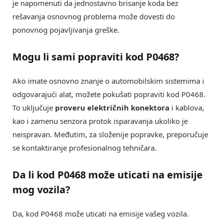
je napomenuti da jednostavno brisanje koda bez
rešavanja osnovnog problema može dovesti do
ponovnog pojavljivanja greške.
Mogu li sami popraviti kod P0468?
Ako imate osnovno znanje o automobilskim sistemima i
odgovarajući alat, možete pokušati popraviti kod P0468.
To uključuje
proveru električnih konektora
i kablova,
kao i zamenu senzora protok isparavanja ukoliko je
neispravan. Međutim, za složenije popravke, preporučuje
se kontaktiranje profesionalnog tehničara.
Da li kod P0468 može uticati na emisije
mog vozila?
Da, kod P0468 može uticati na emisije vašeg vozila.