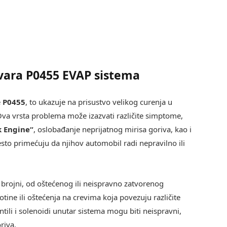
vara P0455 EVAP sistema
e
P0455
, to ukazuje na prisustvo velikog curenja u
Ova vrsta problema može izazvati različite simptome,
k Engine“
, oslobađanje neprijatnog mirisa goriva, kao i
esto primećuju da njihov automobil radi nepravilno ili
brojni, od oštećenog ili neispravno zatvorenog
tine ili oštećenja na crevima koja povezuju različite
ili i solenoidi unutar sistema mogu biti neispravni,
riva.