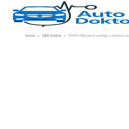
»
»
Home
OBD Kodovi
P0455 Otkriveno curenje u sistemu za i