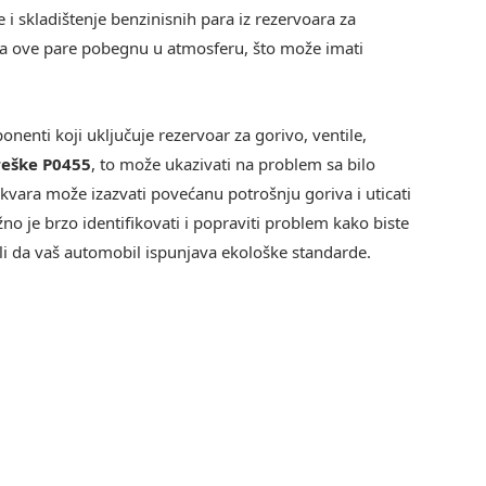
e i skladištenje benzinisnih para iz rezervoara za
 da ove pare pobegnu u atmosferu, što može imati
enti koji uključuje rezervoar za gorivo, ventile,
reške P0455
, to može ukazivati na problem sa bilo
vara može izazvati povećanu potrošnju goriva i uticati
 je brzo identifikovati i popraviti problem kako biste
ali da vaš automobil ispunjava ekološke standarde.