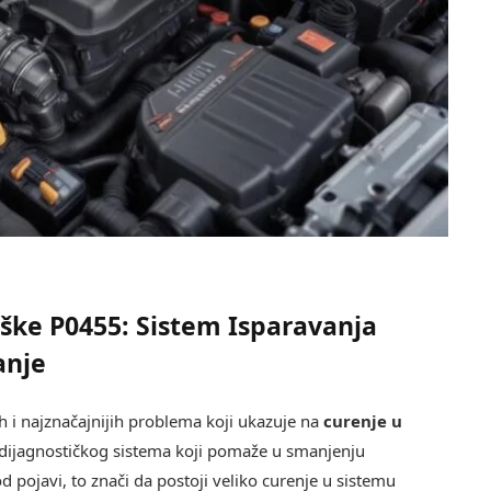
ke P0455: Sistem Isparavanja
anje
h i najznačajnijih problema koji ukazuje na
curenje u
 dijagnostičkog sistema koji pomaže u smanjenju
d pojavi, to znači da postoji veliko curenje u sistemu