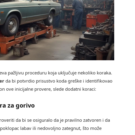
eva pažljivu proceduru koja uključuje nekoliko koraka.
er
da bi potvrdio prisustvo koda greške i identifikovao
 ove inicijalne provere, slede dodatni koraci:
ra za gorivo
roveriti da bi se osiguralo da je pravilno zatvoren i da
 poklopac labav ili nedovoljno zategnut, što može