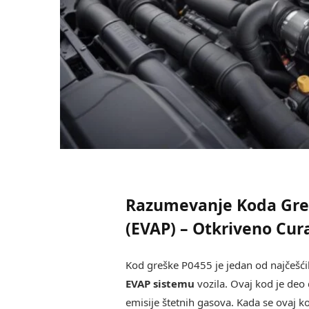
Razumevanje Koda Greš
(EVAP) – Otkriveno Cur
Kod greške P0455 je jedan od najčešći
EVAP sistemu
vozila. Ovaj kod je deo
emisije štetnih gasova. Kada se ovaj ko