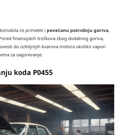
tomobila će primetiti i
povećanu potrošnju goriva
,
. Pored finansijskih troškova zbog dodatnog goriva,
esti do ozbiljnijih kvarova motora ukoliko vapori
tema za sagorevanje.
anju koda P0455