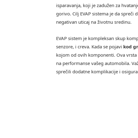
isparavanja, koji je zadužen za hvatanj
gorivo. Cilj EVAP sistema je da spreči
negativan uticaj na životnu sredinu.
EVAP sistem je kompleksan skup kompon
senzore, i creva. Kada se pojavi
kod g
kojom od ovih komponenti. Ova vrsta k
na performanse vašeg automobila. Važno
sprečili dodatne komplikacije i osigur