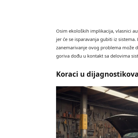
Osim ekoloških implikacija, vlasnici au
jer će se isparavanja gubiti iz sistema
zanemarivanje ovog problema može dov
goriva dođu u kontakt sa delovima sis
Koraci u dijagnostikov