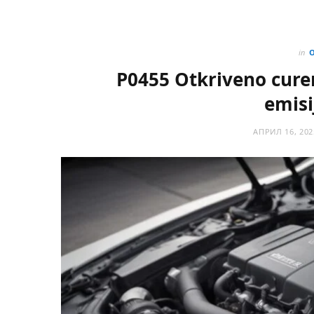
in
P0455 Otkriveno curen
emisi
АПРИЛ 16, 202