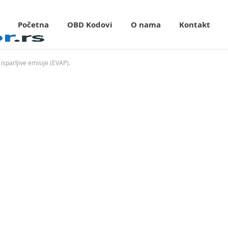
Početna
OBD Kodovi
O nama
Kontakt
sparljive emisije (EVAP).