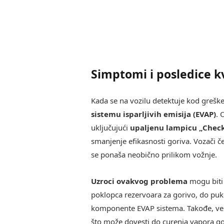
Simptomi i posledice k
Kada se na vozilu detektuje kod grešk
sistemu isparljivih emisija (EVAP)
. 
uključujući
upaljenu lampicu „Chec
smanjenje efikasnosti goriva. Vozači č
se ponaša neobično prilikom vožnje.
Uzroci ovakvog problema
mogu biti 
poklopca rezervoara za gorivo, do puko
komponente EVAP sistema. Takođe, vent
što može dovesti do curenja vapora go