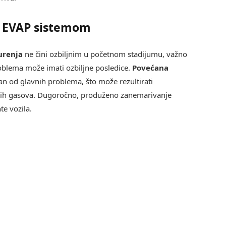
a EVAP sistemom
urenja
ne čini ozbiljnim u početnom stadijumu, važno
oblema može imati ozbiljne posledice.
Povećana
an od glavnih problema, što može rezultirati
nih gasova. Dugoročno, produženo zanemarivanje
e vozila.