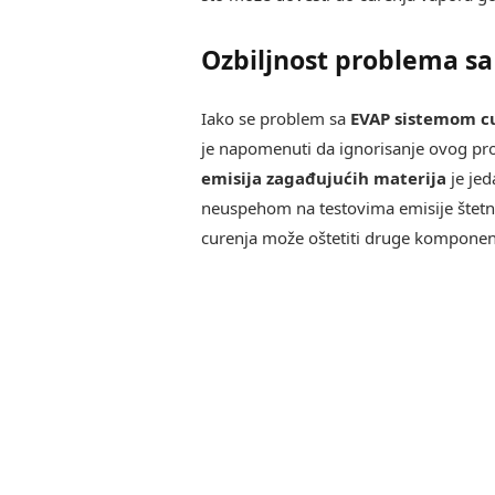
Ozbiljnost problema s
Iako se problem sa
EVAP sistemom c
je napomenuti da ignorisanje ovog pr
emisija zagađujućih materija
je jed
neuspehom na testovima emisije štet
curenja može oštetiti druge komponent