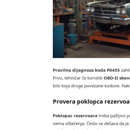
Pravilna dijagnoza koda P0455
zaht
Prvo, tehničar će koristiti
OBD-II sken
bilo koje druge povezane kodove. Nakon
Provera poklopca rezervoa
Poklopac rezervoara
treba pažljivo p
nema oštećenja. Često se dešava da je