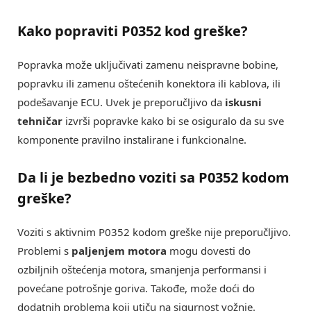
Kako popraviti P0352 kod greške?
Popravka može uključivati zamenu neispravne bobine,
popravku ili zamenu oštećenih konektora ili kablova, ili
podešavanje ECU. Uvek je preporučljivo da
iskusni
tehničar
izvrši popravke kako bi se osiguralo da su sve
komponente pravilno instalirane i funkcionalne.
Da li je bezbedno voziti sa P0352 kodom
greške?
Voziti s aktivnim P0352 kodom greške nije preporučljivo.
Problemi s
paljenjem motora
mogu dovesti do
ozbiljnih oštećenja motora, smanjenja performansi i
povećane potrošnje goriva. Takođe, može doći do
dodatnih problema koji utiču na sigurnost vožnje.