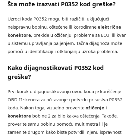
Šta može izazvati P0352 kod greške?
Uzroci koda P0352 mogu biti različiti, uključujući
neispravnu bobinu, oštećene ili korodirane
električne
konektore
, prekide u ožičenju, probleme sa ECU, ili kvar
u sistemu upravljanja paljenjem. Tačna dijagnoza može
pomoći u identifikaciji i otklanjanju uzroka problema.
Kako dijagnostikovati P0352 kod
greške?
Prvi korak u dijagnostikovanju ovog koda je korišćenje
OBD-II skenera za očitavanje i potvrdu prisustva P0352
koda. Nakon toga, vizuelno proverite
ožičenje i
konektore
bobine 2 za bilo kakva oštećenja. Takođe,
proverite samu bobinu pomoću multimetra ili je
zamenite drugom kako biste potvrdili njenu ispravnost.