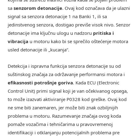
sa
senzorom detonacije
. Ovaj kod označava da je ulazni
signal sa senzora detonacije 1 na Banki 1, ili sa
jedinstvenog senzora, dostigao previše visok nivo. Senzor
detonacije ima ključnu ulogu u nadzoru
pritiska i
vibracija
u motoru kako bi se sprečilo oštećenje motora
usled detonacije ili „kucanja“.
Detekcija i ispravna funkcija senzora detonacije su od
suštinskog značaja za održavanje performansi motora i
efikasnosti potrošnje goriva
. Kada ECU (Electronic
Control Unit) primi signal koji je van očekivanog opsega,
to može izazvati aktiviranje P0328 kod greške. Ovaj kod
ne sme biti zanemaren, jer može biti znak ozbiljnijih
problema u motoru. Razumevanje značaja ovog koda
pomaže vozačima i tehničarima u pravovremenoj
identifikaciji i otklanjanju potencijalnih problema pre