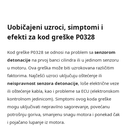
Uobičajeni uzroci, simptomi i
efekti za kod greške P0328
Kod greške P0328 se odnosi na problem sa
senzorom
detonacije
na prvoj banci cilindra ili u jedinom senzoru
u motoru. Ova greška može biti uzrokovana različitim
faktorima. Najčešći uzroci uključuju oštećenje ili
neispravnost senzora detonacije
, loše električne veze
ili oštećenje kabla, kao i probleme sa ECU (elektronskom
kontrolnom jedinicom). Simptomi ovog koda greške
mogu uključivati nepravilno sagorevanje, povećanu
potrošnju goriva, smanjenu snagu motora i ponekad čak
i pojačano lupanje iz motora.