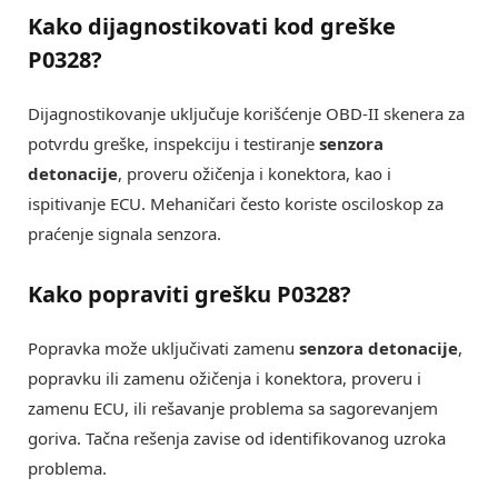
Kako dijagnostikovati kod greške
P0328?
Dijagnostikovanje uključuje korišćenje OBD-II skenera za
potvrdu greške, inspekciju i testiranje
senzora
detonacije
, proveru ožičenja i konektora, kao i
ispitivanje ECU. Mehaničari često koriste osciloskop za
praćenje signala senzora.
Kako popraviti grešku P0328?
Popravka može uključivati zamenu
senzora detonacije
,
popravku ili zamenu ožičenja i konektora, proveru i
zamenu ECU, ili rešavanje problema sa sagorevanjem
goriva. Tačna rešenja zavise od identifikovanog uzroka
problema.