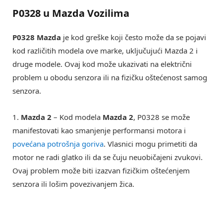
P0328 u Mazda Vozilima
P0328 Mazda
je kod greške koji često može da se pojavi
kod različitih modela ove marke, uključujući Mazda 2 i
druge modele. Ovaj kod može ukazivati na električni
problem u obodu senzora ili na fizičku oštećenost samog
senzora.
1.
Mazda 2
– Kod modela
Mazda 2
, P0328 se može
manifestovati kao smanjenje performansi motora i
povećana potrošnja goriva
. Vlasnici mogu primetiti da
motor ne radi glatko ili da se čuju neuobičajeni zvukovi.
Ovaj problem može biti izazvan fizičkim oštećenjem
senzora ili lošim povezivanjem žica.