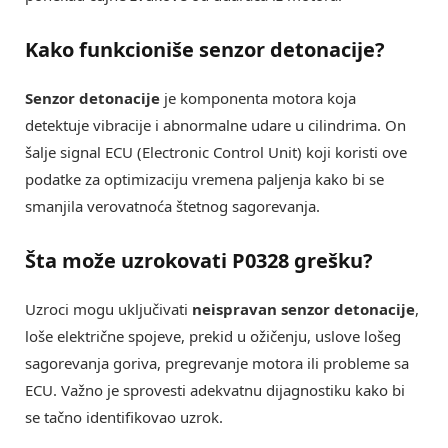
Kako funkcioniše senzor detonacije?
Senzor detonacije
je komponenta motora koja
detektuje vibracije i abnormalne udare u cilindrima. On
šalje signal ECU (Electronic Control Unit) koji koristi ove
podatke za optimizaciju vremena paljenja kako bi se
smanjila verovatnoća štetnog sagorevanja.
Šta može uzrokovati P0328 grešku?
Uzroci mogu uključivati
neispravan senzor detonacije
,
loše električne spojeve, prekid u ožičenju, uslove lošeg
sagorevanja goriva, pregrevanje motora ili probleme sa
ECU. Važno je sprovesti adekvatnu dijagnostiku kako bi
se tačno identifikovao uzrok.