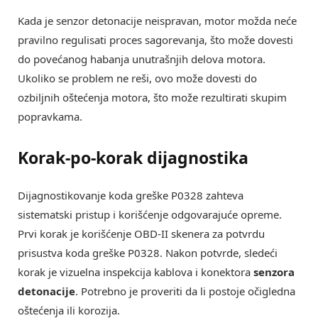
Kada je senzor detonacije neispravan, motor možda neće
pravilno regulisati proces sagorevanja, što može dovesti
do povećanog habanja unutrašnjih delova motora.
Ukoliko se problem ne reši, ovo može dovesti do
ozbiljnih oštećenja motora, što može rezultirati skupim
popravkama.
Korak-po-korak dijagnostika
Dijagnostikovanje koda greške P0328 zahteva
sistematski pristup i korišćenje odgovarajuće opreme.
Prvi korak je korišćenje OBD-II skenera za potvrdu
prisustva koda greške P0328. Nakon potvrde, sledeći
korak je vizuelna inspekcija kablova i konektora
senzora
detonacije
. Potrebno je proveriti da li postoje očigledna
oštećenja ili korozija.