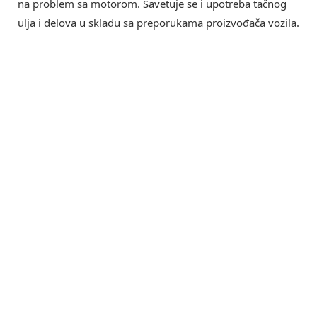
na problem sa motorom. Savetuje se i upotreba tačnog
ulja i delova u skladu sa preporukama proizvođača vozila.