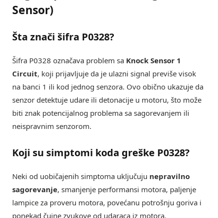
Sensor)
Šta znači šifra P0328?
Šifra P0328 označava problem sa
Knock Sensor 1
Circuit
, koji prijavljuje da je ulazni signal previše visok
na banci 1 ili kod jednog senzora. Ovo obično ukazuje da
senzor detektuje udare ili detonacije u motoru, što može
biti znak potencijalnog problema sa sagorevanjem ili
neispravnim senzorom.
Koji su simptomi koda greške P0328?
Neki od uobičajenih simptoma uključuju
nepravilno
sagorevanje
, smanjenje performansi motora, paljenje
lampice za proveru motora, povećanu potrošnju goriva i
ponekad čujne zvukove od udaraca iz motora.