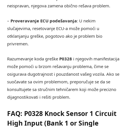
neispravan, njegova zamena obično rešava problem.
–
Proveravanje ECU podešavanja
: U nekim
slučajevima, resetovanje ECU-a može pomoći u
otklanjanju greške, pogotovo ako je problem bio
privremen.
Razumevanje koda greške
P0328
i njegovih manifestacija
može pomoći u brzom rešavanju problema, čime se
osigurava dugotrajnost i pouzdanost vašeg vozila. Ako se
suočavate sa ovim problemom, preporučuje se da se
konsultujete sa stručnim tehničarem koji može precizno
dijagnostikovati i rešiti problem.
FAQ: P0328 Knock Sensor 1 Circuit
High Input (Bank 1 or Single