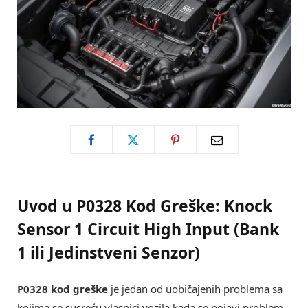
Uvod u P0328 Kod Greške: Knock
Sensor 1 Circuit High Input (Bank
1 ili Jedinstveni Senzor)
P0328 kod greške
je jedan od uobičajenih problema sa
kojima se susreću vlasnici vozila kada se pojavi problem