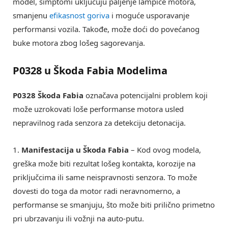
model, simptomi uključuju paljenje lampice motora,
smanjenu
efikasnost goriva
i moguće usporavanje
performansi vozila. Takođe, može doći do povećanog
buke motora zbog lošeg sagorevanja.
P0328 u Škoda Fabia Modelima
P0328 Škoda Fabia
označava potencijalni problem koji
može uzrokovati loše performanse motora usled
nepravilnog rada senzora za detekciju detonacija.
1.
Manifestacija u Škoda Fabia
– Kod ovog modela,
greška može biti rezultat lošeg kontakta, korozije na
priključcima ili same neispravnosti senzora. To može
dovesti do toga da motor radi neravnomerno, a
performanse se smanjuju, što može biti prilično primetno
pri ubrzavanju ili vožnji na auto-putu.