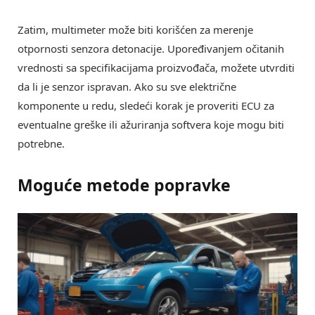
Zatim, multimeter može biti korišćen za merenje
otpornosti senzora detonacije. Upoređivanjem očitanih
vrednosti sa specifikacijama proizvođača, možete utvrditi
da li je senzor ispravan. Ako su sve električne
komponente u redu, sledeći korak je proveriti ECU za
eventualne greške ili ažuriranja softvera koje mogu biti
potrebne.
Moguće metode popravke