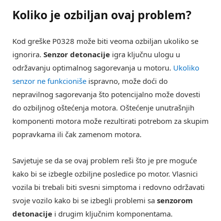
Koliko je ozbiljan ovaj problem?
Kod greške P0328 može biti veoma ozbiljan ukoliko se
ignorira.
Senzor detonacije
igra ključnu ulogu u
održavanju optimalnog sagorevanja u motoru.
Ukoliko
senzor ne funkcioniše
ispravno, može doći do
nepravilnog sagorevanja što potencijalno može dovesti
do ozbiljnog oštećenja motora. Oštećenje unutrašnjih
komponenti motora može rezultirati potrebom za skupim
popravkama ili čak zamenom motora.
Savjetuje se da se ovaj problem reši što je pre moguće
kako bi se izbegle ozbiljne posledice po motor. Vlasnici
vozila bi trebali biti svesni simptoma i redovno održavati
svoje vozilo kako bi se izbegli problemi sa
senzorom
detonacije
i drugim ključnim komponentama.