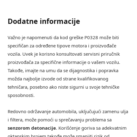
Dodatne informacije
Važno je napomenuti da kod greške P0328 može biti
specifičan za određene tipove motora i proizvođače
vozila. Uvek je korisno konsultovati servisni priručnik
proizvođača za specifične informacije o vašem vozilu.
Takođe, imajte na umu da se dijagnostika i popravka
možda najbolje izvode od strane kvalifikovanog
tehničara, posebno ako niste sigurni u svoje tehničke
sposobnosti.
Redovno održavanje automobila, uključujući zamenu ulja
i filtera, može pomoći u sprečavanju problema sa
senzorom detonacije
. Korišćenje goriva sa adekvatnim
oktanskim brojem takođe može smanjiti rizik od