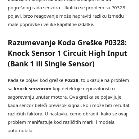
pogrešnog rada senzora. Ukoliko se problem sa P0328
pojavi, brzo reagovanje može napraviti razliku između
male popravke i velike kapitalne izdatke.
Razumevanje Koda Greške P0328:
Knock Sensor 1 Circuit High Input
(Bank 1 ili Single Sensor)
Kada se pojavi kod greške
P0328
, to ukazuje na problem
sa
knock senzorom
koji detektuje nepravilnosti u
sagorevanju unutar motora. Ova greška se pojavljuje
kada senzor beleži previsok signal, koji može biti rezultat
različitih faktora. U nastavku ćemo obraditi kako se ovaj
problem manifestuje kod različitih marki i modela
automobila.