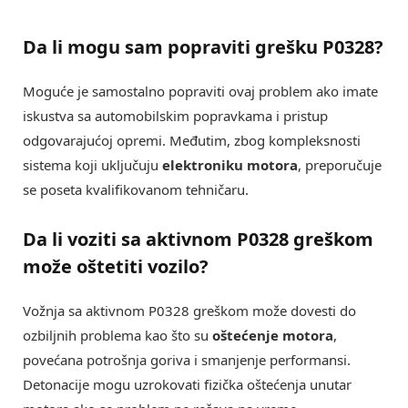
Da li mogu sam popraviti grešku P0328?
Moguće je samostalno popraviti ovaj problem ako imate
iskustva sa automobilskim popravkama i pristup
odgovarajućoj opremi. Međutim, zbog kompleksnosti
sistema koji uključuju
elektroniku motora
, preporučuje
se poseta kvalifikovanom tehničaru.
Da li voziti sa aktivnom P0328 greškom
može oštetiti vozilo?
Vožnja sa aktivnom P0328 greškom može dovesti do
ozbiljnih problema kao što su
oštećenje motora
,
povećana potrošnja goriva i smanjenje performansi.
Detonacije mogu uzrokovati fizička oštećenja unutar