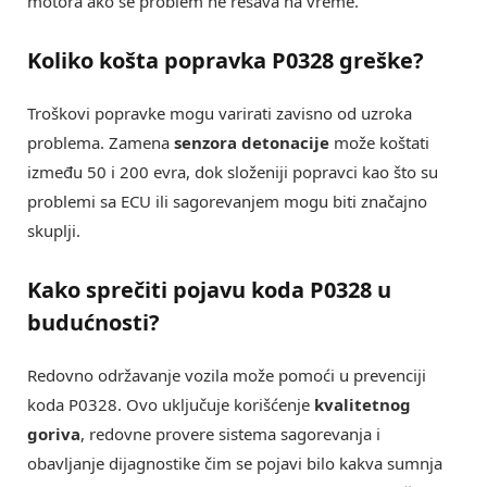
motora ako se problem ne rešava na vreme.
Koliko košta popravka P0328 greške?
Troškovi popravke mogu varirati zavisno od uzroka
problema. Zamena
senzora detonacije
može koštati
između 50 i 200 evra, dok složeniji popravci kao što su
problemi sa ECU ili sagorevanjem mogu biti značajno
skuplji.
Kako sprečiti pojavu koda P0328 u
budućnosti?
Redovno održavanje vozila može pomoći u prevenciji
koda P0328. Ovo uključuje korišćenje
kvalitetnog
goriva
, redovne provere sistema sagorevanja i
obavljanje dijagnostike čim se pojavi bilo kakva sumnja