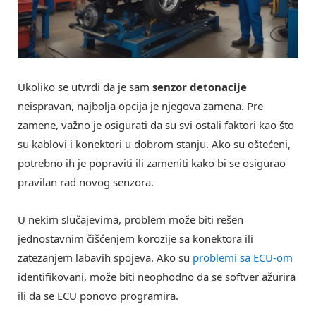
Ukoliko se utvrdi da je sam
senzor detonacije
neispravan, najbolja opcija je njegova zamena. Pre
zamene, važno je osigurati da su svi ostali faktori kao što
su kablovi i konektori u dobrom stanju. Ako su oštećeni,
potrebno ih je popraviti ili zameniti kako bi se osigurao
pravilan rad novog senzora.
U nekim slučajevima, problem može biti rešen
jednostavnim čišćenjem korozije sa konektora ili
zatezanjem labavih spojeva. Ako su
problemi sa ECU-om
identifikovani, može biti neophodno da se softver ažurira
ili da se ECU ponovo programira.