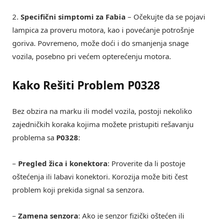
2.
Specifični simptomi za Fabia
– Očekujte da se pojavi
lampica za proveru motora, kao i povećanje potrošnje
goriva. Povremeno, može doći i do smanjenja snage
vozila, posebno pri većem opterećenju motora.
Kako Rešiti Problem P0328
Bez obzira na marku ili model vozila, postoji nekoliko
zajedničkih koraka kojima možete pristupiti rešavanju
problema sa
P0328
:
–
Pregled žica i konektora
: Proverite da li postoje
oštećenja ili labavi konektori. Korozija može biti čest
problem koji prekida signal sa senzora.
–
Zamena senzora
: Ako je senzor fizički oštećen ili