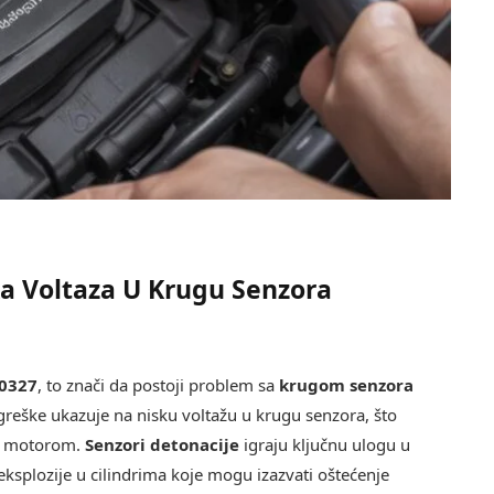
a Voltaza U Krugu Senzora
0327
, to znači da postoji problem sa
krugom senzora
reške ukazuje na nisku voltažu u krugu senzora, što
sa motorom.
Senzori detonacije
igraju ključnu ulogu u
eksplozije u cilindrima koje mogu izazvati oštećenje