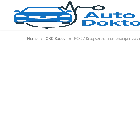
»
»
Home
OBD Kodovi
P0327 Krug senzora detonacija nizak 