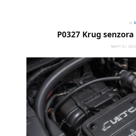
in
P0327 Krug senzora 
МАРТ 31, 202