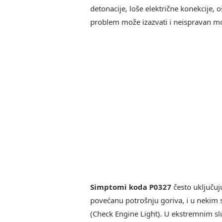
detonacije, loše električne konekcije, 
problem može izazvati i neispravan mo
Simptomi koda P0327
često uključuj
povećanu potrošnju goriva, i u nekim 
(Check Engine Light). U ekstremnim sl