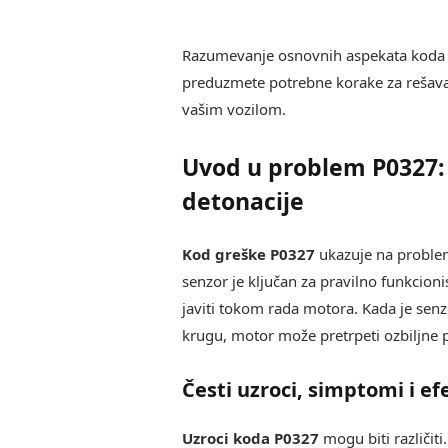
Razumevanje osnovnih aspekata kod
preduzmete potrebne korake za rešava
vašim vozilom.
Uvod u problem P0327:
detonacije
Kod greške P0327
ukazuje na proble
senzor je ključan za pravilno funkcion
javiti tokom rada motora. Kada je senz
krugu, motor može pretrpeti ozbiljne p
Česti uzroci, simptomi i ef
Uzroci koda P0327
mogu biti različiti