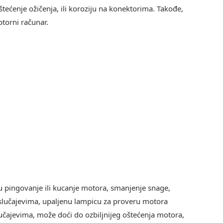
oštećenje ožičenja, ili koroziju na konektorima. Takođe,
torni računar.
u pingovanje ili kucanje motora, smanjenje snage,
slučajevima, upaljenu lampicu za proveru motora
učajevima, može doći do ozbiljnijeg oštećenja motora,