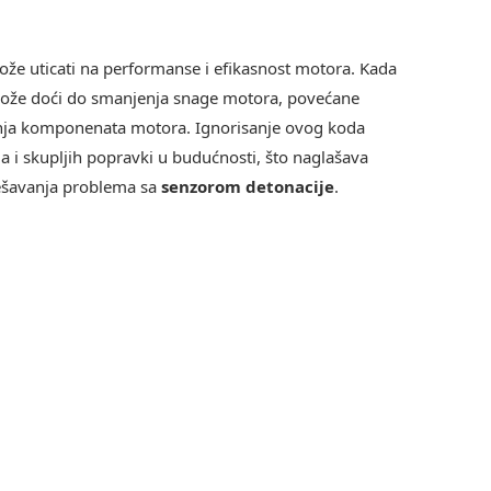
ože uticati na performanse i efikasnost motora. Kada
ože doći do smanjenja snage motora, povećane
enja komponenata motora. Ignorisanje ovog koda
 i skupljih popravki u budućnosti, što naglašava
ešavanja problema sa
senzorom detonacije
.