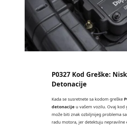
P0327 Kod Greške: Nisk
Detonacije
Kada se susretnete sa kodom greške
P
detonacije
u vašem vozilu. Ovaj kod g
može biti znak ozbiljnijeg problema 
radu motora, jer detektuju nepravilne 