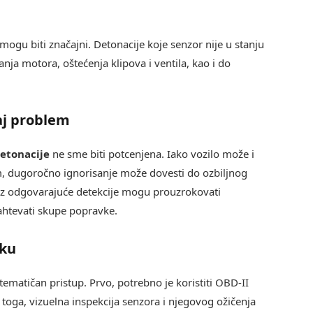
mogu biti značajni. Detonacije koje senzor nije u stanju
ja motora, oštećenja klipova i ventila, kao i do
aj problem
etonacije
ne sme biti potcenjena. Iako vozilo može i
m, dugoročno ignorisanje može dovesti do ozbiljnog
ez odgovarajuće detekcije mogu prouzrokovati
ahtevati skupe popravke.
iku
tematičan pristup. Prvo, potrebno je koristiti OBD-II
toga, vizuelna inspekcija senzora i njegovog ožičenja