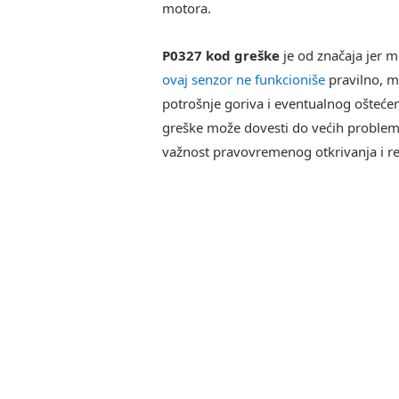
motora.
P0327 kod greške
je od značaja jer m
ovaj senzor ne funkcioniše
pravilno, m
potrošnje goriva i eventualnog ošteć
greške može dovesti do većih problema
važnost pravovremenog otkrivanja i r