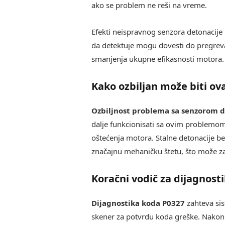
ako se problem ne reši na vreme.
Efekti neispravnog senzora detonacije 
da detektuje mogu dovesti do pregrevan
smanjenja ukupne efikasnosti motora.
Kako ozbiljan može biti ov
Ozbiljnost problema sa senzorom d
dalje funkcionisati sa ovim problemo
oštećenja motora. Stalne detonacije b
značajnu mehaničku štetu, što može z
Koračni vodič za dijagnost
Dijagnostika koda P0327
zahteva sis
skener za potvrdu koda greške. Nakon 