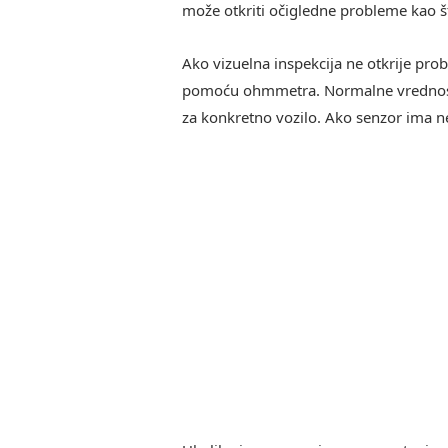
može otkriti očigledne probleme kao št
Ako vizuelna inspekcija ne otkrije pro
pomoću ohmmetra. Normalne vrednosti
za konkretno vozilo. Ako senzor ima n