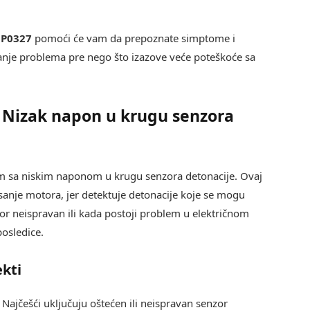
a
P0327
pomoći će vam da prepoznate simptome i
nje problema pre nego što izazove veće poteškoće sa
 Nizak napon u krugu senzora
m sa niskim naponom u krugu senzora detonacije. Ovaj
isanje motora, jer detektuje detonacije koje se mogu
or neispravan ili kada postoji problem u električnom
osledice.
ekti
. Najčešći uključuju oštećen ili neispravan senzor