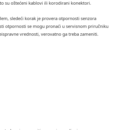
o su oštećeni kablovi ili korodirani konektori.
blem, sledeći korak je provera otpornosti senzora
 otpornosti se mogu pronaći u servisnom priručniku
eispravne vrednosti, verovatno ga treba zameniti.