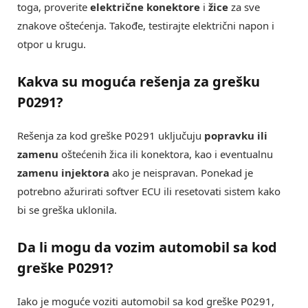
toga, proverite
električne konektore
i
žice
za sve
znakove oštećenja. Takođe, testirajte električni napon i
otpor u krugu.
Kakva su moguća rešenja za grešku
P0291?
Rešenja za kod greške P0291 uključuju
popravku ili
zamenu
oštećenih žica ili konektora, kao i eventualnu
zamenu injektora
ako je neispravan. Ponekad je
potrebno ažurirati softver ECU ili resetovati sistem kako
bi se greška uklonila.
Da li mogu da vozim automobil sa kod
greške P0291?
Iako je moguće voziti automobil sa kod greške P0291,