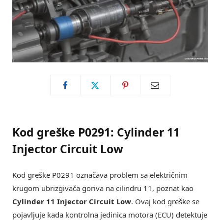
Kod greške P0291: Cylinder 11
Injector Circuit Low
Kod greške P0291 označava problem sa električnim
krugom ubrizgivača goriva na cilindru 11, poznat kao
Cylinder 11 Injector Circuit Low
. Ovaj kod greške se
pojavljuje kada kontrolna jedinica motora (ECU) detektuje