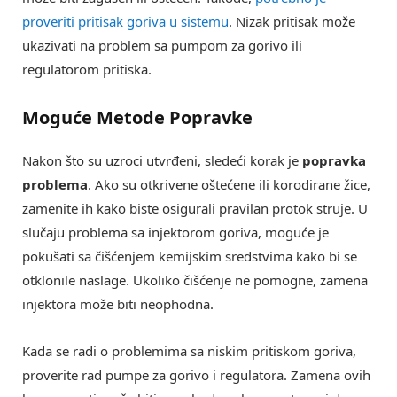
proveriti pritisak goriva u sistemu
. Nizak pritisak može
ukazivati na problem sa pumpom za gorivo ili
regulatorom pritiska.
Moguće Metode Popravke
Nakon što su uzroci utvrđeni, sledeći korak je
popravka
problema
. Ako su otkrivene oštećene ili korodirane žice,
zamenite ih kako biste osigurali pravilan protok struje. U
slučaju problema sa injektorom goriva, moguće je
pokušati sa čišćenjem kemijskim sredstvima kako bi se
otklonile naslage. Ukoliko čišćenje ne pomogne, zamena
injektora može biti neophodna.
Kada se radi o problemima sa niskim pritiskom goriva,
proverite rad pumpe za gorivo i regulatora. Zamena ovih