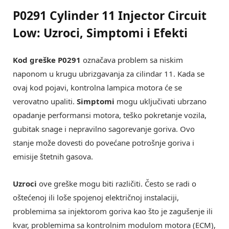
P0291 Cylinder 11 Injector Circuit
Low: Uzroci, Simptomi i Efekti
Kod greške P0291
označava problem sa niskim
naponom u krugu ubrizgavanja za cilindar 11. Kada se
ovaj kod pojavi, kontrolna lampica motora će se
verovatno upaliti.
Simptomi
mogu uključivati ubrzano
opadanje performansi motora, teško pokretanje vozila,
gubitak snage i nepravilno sagorevanje goriva. Ovo
stanje može dovesti do povećane potrošnje goriva i
emisije štetnih gasova.
Uzroci
ove greške mogu biti različiti. Često se radi o
oštećenoj ili loše spojenoj električnoj instalaciji,
problemima sa injektorom goriva kao što je zagušenje ili
kvar, problemima sa kontrolnim modulom motora (ECM),