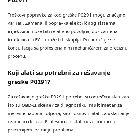
Troškovi popravke za kod greške P0291 mogu značajno
varirati. Zamena ili popravka
električnog sistema
injektora
može biti relativno povoljna, dok zamena
injektora
ili ECU može biti skuplja. Preporučuje se
konsultacija sa profesionalnim mehaničarom za preciznu
procenu.
Koji alati su potrebni za rešavanje
greške P0291?
Za rešavanje greške P0291 potrebni su određeni alati kao
što su
OBD-II skener
za dijagnostiku,
multimetar
za
merenje napona i otpora, kao i osnovni alati za uklanjanje
i zamenu delova. Profesionalni alat može pomoći u
preciznijem lociranju problema.