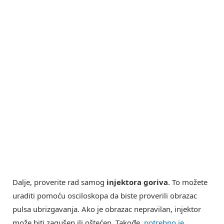
Dalje, proverite rad samog
injektora goriva
. To možete
uraditi pomoću osciloskopa da biste proverili obrazac
pulsa ubrizgavanja. Ako je obrazac nepravilan, injektor
može biti zagušen ili oštećen. Takođe,
potrebno je