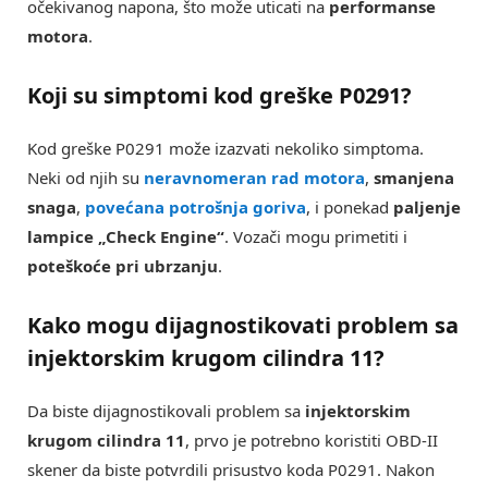
očekivanog napona, što može uticati na
performanse
motora
.
Koji su simptomi kod greške P0291?
Kod greške P0291 može izazvati nekoliko simptoma.
Neki od njih su
neravnomeran rad motora
,
smanjena
snaga
,
povećana potrošnja goriva
, i ponekad
paljenje
lampice „Check Engine“
. Vozači mogu primetiti i
poteškoće pri ubrzanju
.
Kako mogu dijagnostikovati problem sa
injektorskim krugom cilindra 11?
Da biste dijagnostikovali problem sa
injektorskim
krugom cilindra 11
, prvo je potrebno koristiti OBD-II
skener da biste potvrdili prisustvo koda P0291. Nakon