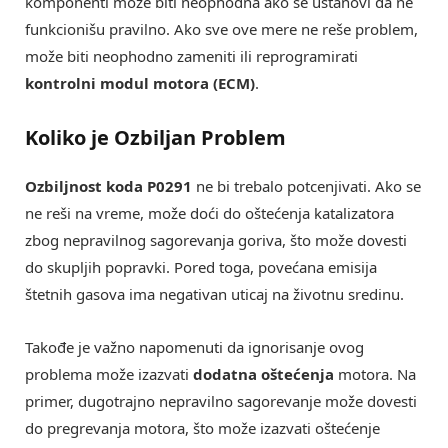
komponenti može biti neophodna ako se ustanovi da ne
funkcionišu pravilno. Ako sve ove mere ne reše problem,
može biti neophodno zameniti ili reprogramirati
kontrolni modul motora (ECM)
.
Koliko je Ozbiljan Problem
Ozbiljnost koda P0291
ne bi trebalo potcenjivati. Ako se
ne reši na vreme, može doći do oštećenja katalizatora
zbog nepravilnog sagorevanja goriva, što može dovesti
do skupljih popravki. Pored toga, povećana emisija
štetnih gasova ima negativan uticaj na životnu sredinu.
Takođe je važno napomenuti da ignorisanje ovog
problema može izazvati
dodatna oštećenja
motora. Na
primer, dugotrajno nepravilno sagorevanje može dovesti
do pregrevanja motora, što može izazvati oštećenje