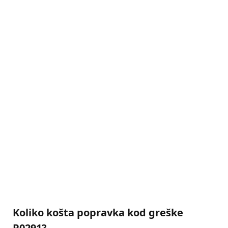
Koliko košta popravka kod greške
P0291?