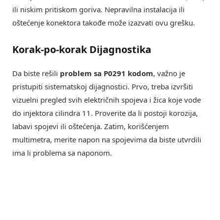
ili niskim pritiskom goriva. Nepravilna instalacija ili
oštećenje konektora takođe može izazvati ovu grešku.
Korak-po-korak Dijagnostika
Da biste rešili
problem sa P0291 kodom
, važno je
pristupiti sistematskoj dijagnostici. Prvo, treba izvršiti
vizuelni pregled svih električnih spojeva i žica koje vode
do injektora cilindra 11. Proverite da li postoji korozija,
labavi spojevi ili oštećenja. Zatim, korišćenjem
multimetra, merite napon na spojevima da biste utvrdili
ima li problema sa naponom.