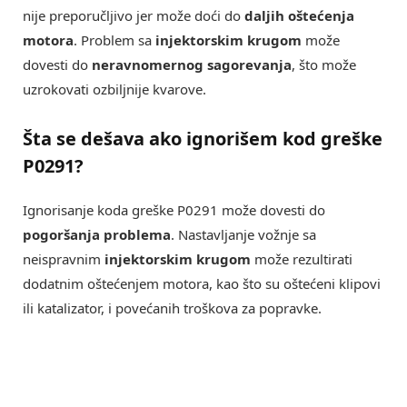
nije preporučljivo jer može doći do
daljih oštećenja
motora
. Problem sa
injektorskim krugom
može
dovesti do
neravnomernog sagorevanja
, što može
uzrokovati ozbiljnije kvarove.
Šta se dešava ako ignorišem kod greške
P0291?
Ignorisanje koda greške P0291 može dovesti do
pogoršanja problema
. Nastavljanje vožnje sa
neispravnim
injektorskim krugom
može rezultirati
dodatnim oštećenjem motora, kao što su oštećeni klipovi
ili katalizator, i povećanih troškova za popravke.