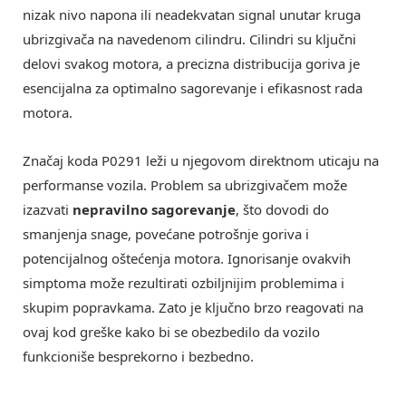
nizak nivo napona ili neadekvatan signal unutar kruga
ubrizgivača na navedenom cilindru. Cilindri su ključni
delovi svakog motora, a precizna distribucija goriva je
esencijalna za optimalno sagorevanje i efikasnost rada
motora.
Značaj koda P0291 leži u njegovom direktnom uticaju na
performanse vozila. Problem sa ubrizgivačem može
izazvati
nepravilno sagorevanje
, što dovodi do
smanjenja snage, povećane potrošnje goriva i
potencijalnog oštećenja motora. Ignorisanje ovakvih
simptoma može rezultirati ozbiljnijim problemima i
skupim popravkama. Zato je ključno brzo reagovati na
ovaj kod greške kako bi se obezbedilo da vozilo
funkcioniše besprekorno i bezbedno.