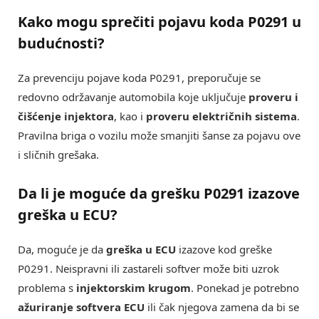
Kako mogu sprečiti pojavu koda P0291 u
budućnosti?
Za prevenciju pojave koda P0291, preporučuje se
redovno održavanje automobila koje uključuje
proveru i
čišćenje injektora
, kao i
proveru električnih sistema
.
Pravilna briga o vozilu može smanjiti šanse za pojavu ove
i sličnih grešaka.
Da li je moguće da grešku P0291 izazove
greška u ECU?
Da, moguće je da
greška u ECU
izazove kod greške
P0291. Neispravni ili zastareli softver može biti uzrok
problema s
injektorskim krugom
. Ponekad je potrebno
ažuriranje softvera ECU
ili čak njegova zamena da bi se