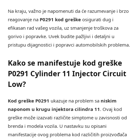
Na kraju, važno je napomenuti da će razumevanje i brzo
reagovanje na
P0291 kod greške
osigurati dug i
efikasan rad vašeg vozila, uz smanjenje troškova za
gorivo i popravke. Uvek budite pažljivi i detaljni u
pristupu dijagnostici i popravci automobilskih problema.
Kako se manifestuje kod greške
P0291 Cylinder 11 Injector Circuit
Low?
Kod greške P0291
ukazuje na problem sa
niskim
naponom u krugu injektora cilindra 11
. Ovaj kod
greške može izazvati različite simptome u zavisnosti od
brenda i modela vozila. U nastavku su opisani
manifestacije ovog problema kod različitih proizvođača