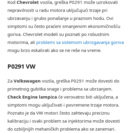
Kod
Chevrolet
vozila, greška P0291 može uzrokovati
nepravilnosti u radu motora uključujući trzaje pri
ubrzavanju i grubo ponašanje u praznom hodu. Ovi
simptomi su često praćeni smanjenom ekonomičnošću
goriva. Chevrolet modeli su poznati po robustnim
motorima, ali
problemi sa sistemom ubrizgavanja goriva
mogu brzo eskalirati ako se ne reše na vreme.
P0291 VW
Za
Volkswagen
vozila, greška P0291 može dovesti do
primetnog gubitka snage i problema sa ubrzanjem.
Check Engine lampica
će verovatno biti uključena, a
simptomi mogu uključivati i povremene trzaje motora.
Poznato je da VW motori često zahtevaju preciznu
kalibraciju i svaki problem sa injektorima može dovesti
do ozbiljnijih mehaničkih problema ako se zanemari.