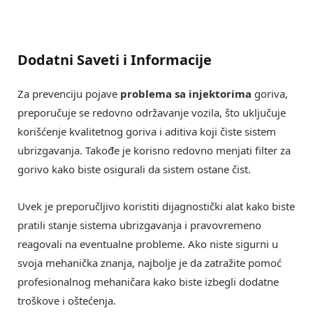
Dodatni Saveti i Informacije
Za prevenciju pojave
problema sa injektorima
goriva,
preporučuje se redovno održavanje vozila, što uključuje
korišćenje kvalitetnog goriva i aditiva koji čiste sistem
ubrizgavanja. Takođe je korisno redovno menjati filter za
gorivo kako biste osigurali da sistem ostane čist.
Uvek je preporučljivo koristiti dijagnostički alat kako biste
pratili stanje sistema ubrizgavanja i pravovremeno
reagovali na eventualne probleme. Ako niste sigurni u
svoja mehanička znanja, najbolje je da zatražite pomoć
profesionalnog mehaničara kako biste izbegli dodatne
troškove i oštećenja.