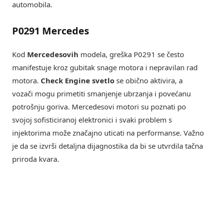
automobila.
P0291 Mercedes
Kod
Mercedesovih
modela, greška P0291 se često
manifestuje kroz gubitak snage motora i nepravilan rad
motora.
Check Engine svetlo
se obično aktivira, a
vozači mogu primetiti smanjenje ubrzanja i povećanu
potrošnju goriva. Mercedesovi motori su poznati po
svojoj sofisticiranoj elektronici i svaki problem s
injektorima može značajno uticati na performanse. Važno
je da se izvrši detaljna dijagnostika da bi se utvrdila tačna
priroda kvara.