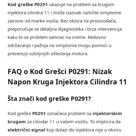
Kod greške P0291
ukazuje na problem sa krugom
injektora cilindra 11 i može izazvati različite simptome
zavisno od marke vozila. Bez obzira na proizvođača,
preporučuje se detaljna dijagnostika i brza intervencija
kako bi se problem sanirao na vreme. Redovno
održavanje i pažnja na simptome mogu pomoći u
prevenciji ozbiljnijih oštećenja motora.
FAQ o Kod Grešci P0291: Nizak
Napon Kruga Injektora Cilindra 11
Šta znači kod greške P0291?
Kod greške
P0291
označava problem sa
injektorskim
krugom
za cilindar 11 u vašem vozilu. To implicira da
električni signal
koji dolazi do injektora nije u okviru