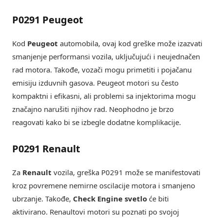
P0291 Peugeot
Kod
Peugeot
automobila, ovaj kod greške može izazvati
smanjenje performansi vozila, uključujući i neujednačen
rad motora. Takođe, vozači mogu primetiti i pojačanu
emisiju izduvnih gasova. Peugeot motori su često
kompaktni i efikasni, ali problemi sa injektorima mogu
značajno narušiti njihov rad. Neophodno je brzo
reagovati kako bi se izbegle dodatne komplikacije.
P0291 Renault
Za
Renault
vozila, greška P0291 može se manifestovati
kroz povremene nemirne oscilacije motora i smanjeno
ubrzanje. Takođe,
Check Engine svetlo
će biti
aktivirano. Renaultovi motori su poznati po svojoj