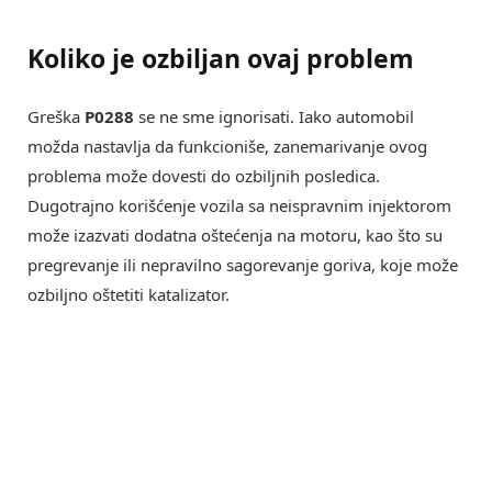
Koliko je ozbiljan ovaj problem
Greška
P0288
se ne sme ignorisati. Iako automobil
možda nastavlja da funkcioniše, zanemarivanje ovog
problema može dovesti do ozbiljnih posledica.
Dugotrajno korišćenje vozila sa neispravnim injektorom
može izazvati dodatna oštećenja na motoru, kao što su
pregrevanje ili nepravilno sagorevanje goriva, koje može
ozbiljno oštetiti katalizator.