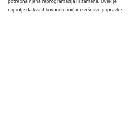
potrebna njena reprogramacija ili zamena. Uvek je
najbolje da kvalifikovani tehničar izvrši ove popravke.