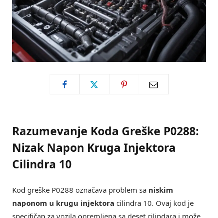
Razumevanje Koda Greške P0288:
Nizak Napon Kruga Injektora
Cilindra 10
Kod greške P0288 označava problem sa
niskim
naponom u krugu injektora
cilindra 10. Ovaj kod je
specifičan za vozila opremljena sa deset cilindara i može