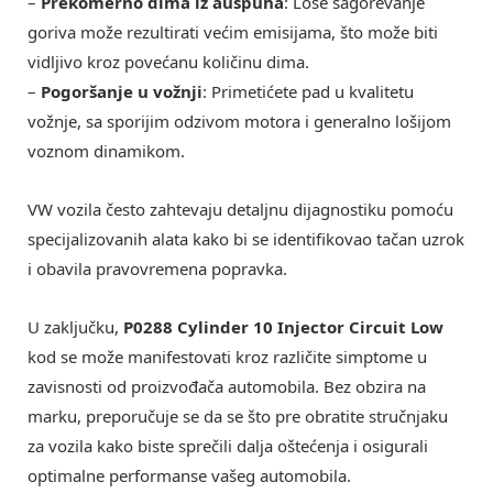
–
Prekomerno dima iz auspuha
: Loše sagorevanje
goriva može rezultirati većim emisijama, što može biti
vidljivo kroz povećanu količinu dima.
–
Pogoršanje u vožnji
: Primetićete pad u kvalitetu
vožnje, sa sporijim odzivom motora i generalno lošijom
voznom dinamikom.
VW vozila često zahtevaju detaljnu dijagnostiku pomoću
specijalizovanih alata kako bi se identifikovao tačan uzrok
i obavila pravovremena popravka.
U zaključku,
P0288 Cylinder 10 Injector Circuit Low
kod se može manifestovati kroz različite simptome u
zavisnosti od proizvođača automobila. Bez obzira na
marku, preporučuje se da se što pre obratite stručnjaku
za vozila kako biste sprečili dalja oštećenja i osigurali
optimalne performanse vašeg automobila.