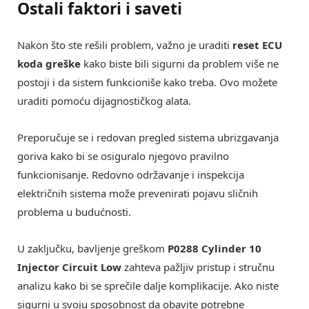
Ostali faktori i saveti
Nakon što ste rešili problem, važno je uraditi
reset ECU
koda greške
kako biste bili sigurni da problem više ne
postoji i da sistem funkcioniše kako treba. Ovo možete
uraditi pomoću dijagnostičkog alata.
Preporučuje se i redovan pregled sistema ubrizgavanja
goriva kako bi se osiguralo njegovo pravilno
funkcionisanje. Redovno održavanje i inspekcija
električnih sistema može prevenirati pojavu sličnih
problema u budućnosti.
U zaključku, bavljenje greškom
P0288 Cylinder 10
Injector Circuit Low
zahteva pažljiv pristup i stručnu
analizu kako bi se sprečile dalje komplikacije. Ako niste
sigurni u svoju sposobnost da obavite potrebne