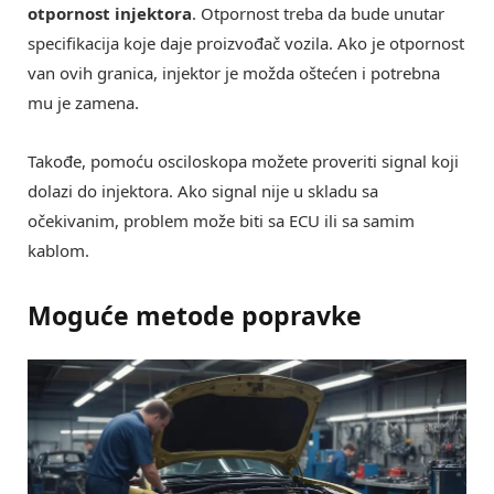
otpornost injektora
. Otpornost treba da bude unutar
specifikacija koje daje proizvođač vozila. Ako je otpornost
van ovih granica, injektor je možda oštećen i potrebna
mu je zamena.
Takođe, pomoću osciloskopa možete proveriti signal koji
dolazi do injektora. Ako signal nije u skladu sa
očekivanim, problem može biti sa ECU ili sa samim
kablom.
Moguće metode popravke