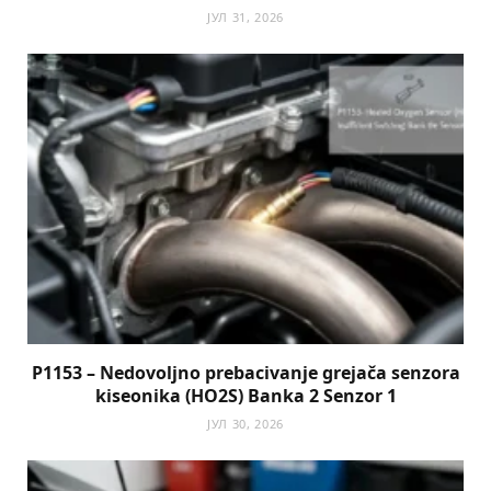
ЈУЛ 31, 2026
P1153 – Nedovoljno prebacivanje grejača senzora
kiseonika (HO2S) Banka 2 Senzor 1
ЈУЛ 30, 2026