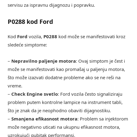
servisu za ispravnu dijagnozu i popravku.
P0288 kod Ford
Kod
Ford
vozila,
P0288
kod može se manifestovati kroz
sledeće simptome:
–
Nepravilno paljenje motora
: Ovaj simptom je čest i
može se manifestovati kao promašaj u paljenju motora,
što može izazvati dodatne probleme ako se ne reši na
vreme.
–
Check Engine svetlo
: Ford vozila često signaliziraju
problem putem kontrolne lampice na instrument tabli,
što je znak da je neophodno obaviti dijagnostiku.
–
Smanjena efikasnost motora
: Problem sa injektorom
može negativno uticati na ukupnu efikasnost motora,
uzrokujući gubitak performansi.