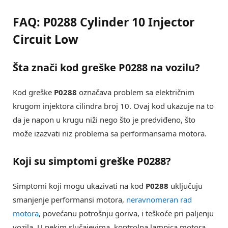
FAQ: P0288 Cylinder 10 Injector
Circuit Low
Šta znači kod greške P0288 na vozilu?
Kod greške
P0288
označava problem sa električnim
krugom injektora cilindra broj 10. Ovaj kod ukazuje na to
da je napon u krugu niži nego što je predviđeno, što
može izazvati niz problema sa performansama motora.
Koji su simptomi greške P0288?
Simptomi koji mogu ukazivati na kod
P0288
uključuju
smanjenje performansi motora,
neravnomeran rad
motora
, povećanu potrošnju goriva, i teškoće pri paljenju
vozila. U nekim slučajevima, kontrolna lampica motora