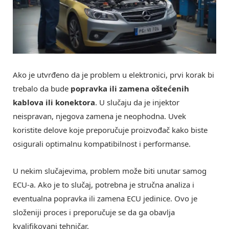
Ako je utvrđeno da je problem u elektronici, prvi korak bi
trebalo da bude
popravka ili zamena oštećenih
kablova ili konektora
. U slučaju da je injektor
neispravan, njegova zamena je neophodna. Uvek
koristite delove koje preporučuje proizvođač kako biste
osigurali optimalnu kompatibilnost i performanse.
U nekim slučajevima, problem može biti unutar samog
ECU-a. Ako je to slučaj, potrebna je stručna analiza i
eventualna popravka ili zamena ECU jedinice. Ovo je
složeniji proces i preporučuje se da ga obavlja
kvalifikovani tehničar.