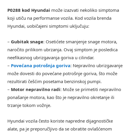
P0288 kod Hyundai
može izazvati nekoliko simptoma
koji utiču na performanse vozila. Kod vozila brenda
Hyundai, uobičajeni simptomi uključuju:
–
Gubitak snage
: Osetićete smanjenje snage motora,
naročito prilikom ubrzanja. Ovaj simptom je posledica
neefikasnog ubrizgavanja goriva u cilindar.
–
Povećana potrošnja goriva
: Nepravilno ubrizgavanje
može dovesti do povećane potrošnje goriva, što može
rezultirati češćim posetama benzinskoj pumpi.
–
Motor nepravilno radi
: Može se primetiti nepravilno
ponašanje motora, kao što je nepravilno okretanje ili
trzanje tokom vožnje.
Hyundai vozila često koriste napredne dijagnostičke
alate, pa je preporučljivo da se obratite ovlašćenom