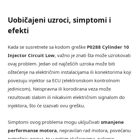
Uobičajeni uzroci, simptomi i
efekti
Kada se susretnete sa kodom greške
P0288 Cylinder 10
Injector Circuit Low
, važno je znati šta može uzrokovati
ovaj problem. Jedan od najčešćih uzroka može biti
oštećenje na električnim instalacijama ili konektorima koji
povezuju injektor sa ECU (elektronskom kontrolnom
jedinicom). Neispravna ili korodirana veza može
rezultovati slabim ili nikakvim električnim signalom do
injektora, što će izazvati ovu grešku.
Simptomi ovog problema mogu uključivati
smanjene
performanse motora
, nepravilan rad motora, povećanu
potrošnju goriva, te u nekim slučajevima, paljenje