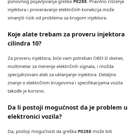
ponovnog pojavljivanja greške
P0288
. Pravilno čišćenje
injektora i proveravanje električnih konekcija može
smanjiti rizik od problema sa krugom injektora.
Koje alate trebam za proveru injektora
cilindra 10?
Za proveru injektora, biće vam potreban OBD-II skener,
multimetar za merenje električnih signala, i možda
specijalizovani alati za uklanjanje injektora. Detaljno
znanje o električnim krugovima i specifikacijama vozila
takođe je korisno.
Da li postoji mogućnost da je problem u
elektronici vozila?
Da, postoji mogućnost da greška
P0288
može biti