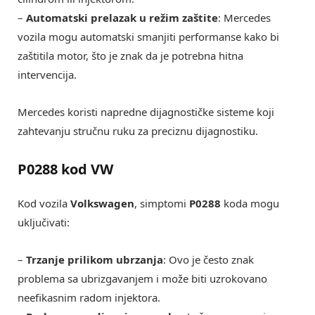
–
Automatski prelazak u režim zaštite
: Mercedes
vozila mogu automatski smanjiti performanse kako bi
zaštitila motor, što je znak da je potrebna hitna
intervencija.
Mercedes koristi napredne dijagnostičke sisteme koji
zahtevanju stručnu ruku za preciznu dijagnostiku.
P0288 kod VW
Kod vozila
Volkswagen
, simptomi
P0288
koda mogu
uključivati:
–
Trzanje prilikom ubrzanja
: Ovo je često znak
problema sa ubrizgavanjem i može biti uzrokovano
neefikasnim radom injektora.