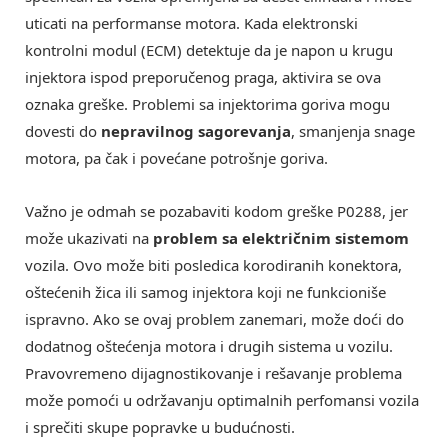
uticati na performanse motora. Kada elektronski
kontrolni modul (ECM) detektuje da je napon u krugu
injektora ispod preporučenog praga, aktivira se ova
oznaka greške. Problemi sa injektorima goriva mogu
dovesti do
nepravilnog sagorevanja
, smanjenja snage
motora, pa čak i povećane potrošnje goriva.
Važno je odmah se pozabaviti kodom greške P0288, jer
može ukazivati na
problem sa električnim sistemom
vozila. Ovo može biti posledica korodiranih konektora,
oštećenih žica ili samog injektora koji ne funkcioniše
ispravno. Ako se ovaj problem zanemari, može doći do
dodatnog oštećenja motora i drugih sistema u vozilu.
Pravovremeno dijagnostikovanje i rešavanje problema
može pomoći u održavanju optimalnih perfomansi vozila
i sprečiti skupe popravke u budućnosti.