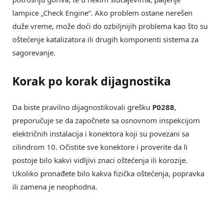
lampice „Check Engine“. Ako problem ostane nerešen
duže vreme, može doći do ozbiljnijih problema kao što su
oštećenje katalizatora ili drugih komponenti sistema za
sagorevanje.
Korak po korak dijagnostika
Da biste pravilno dijagnostikovali grešku
P0288
,
preporučuje se da započnete sa osnovnom inspekcijom
električnih instalacija i konektora koji su povezani sa
cilindrom 10. Očistite sve konektore i proverite da li
postoje bilo kakvi vidljivi znaci oštećenja ili korozije.
Ukoliko pronađete bilo kakva fizička oštećenja, popravka
ili zamena je neophodna.