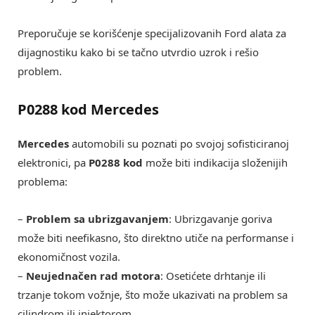
Preporučuje se korišćenje specijalizovanih Ford alata za
dijagnostiku kako bi se tačno utvrdio uzrok i rešio
problem.
P0288 kod Mercedes
Mercedes
automobili su poznati po svojoj sofisticiranoj
elektronici, pa
P0288 kod
može biti indikacija složenijih
problema:
–
Problem sa ubrizgavanjem
: Ubrizgavanje goriva
može biti neefikasno, što direktno utiče na performanse i
ekonomičnost vozila.
–
Neujednačen rad motora
: Osetićete drhtanje ili
trzanje tokom vožnje, što može ukazivati na problem sa
cilindrom ili injektorom.