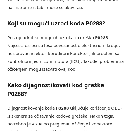
na instrument tabli može se aktivirati.
Koji su mogući uzroci koda P0288?
Postoji nekoliko mogućih uzroka za grešku
P0288
.
Najčešći uzroci su loša povezanost u električnom krugu,
neispravan injektor, korodirani konektori, ili problem sa
kontrolnom jedinicom motora (ECU). Takođe, problemi sa
ožičenjem mogu izazvati ovaj kod.
Kako dijagnostikovati kod greške
P0288?
Dijagnostikovanje koda
P0288
uključuje korišćenje OBD-
II skenera za očitavanje kodova grešaka. Nakon toga,
potrebno je vizuelno pregledati ožičenje i konektore