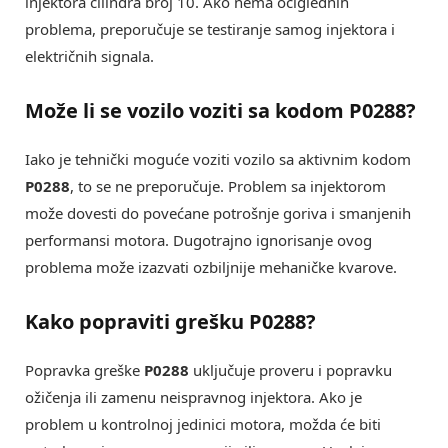
injektora cilindra broj 10. Ako nema očiglednih
problema, preporučuje se testiranje samog injektora i
električnih signala.
Može li se vozilo voziti sa kodom P0288?
Iako je tehnički moguće voziti vozilo sa aktivnim kodom
P0288
, to se ne preporučuje. Problem sa injektorom
može dovesti do povećane potrošnje goriva i smanjenih
performansi motora. Dugotrajno ignorisanje ovog
problema može izazvati ozbiljnije mehaničke kvarove.
Kako popraviti grešku P0288?
Popravka greške
P0288
uključuje proveru i popravku
ožičenja ili zamenu neispravnog injektora. Ako je
problem u kontrolnoj jedinici motora, možda će biti