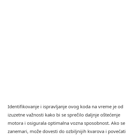
Identifikovanje i ispravljanje ovog koda na vreme je od
izuzetne važnosti kako bi se sprečilo daljnje oštećenje
motora i osigurala optimalna vozna sposobnost. Ako se
zanemari, može dovesti do ozbiljnijih kvarova i povećati