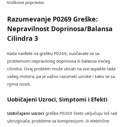
troškove popravke.
Razumevanje P0269 Greške:
Nepravilnost Doprinosa/Balansa
Cilindra 3
Kada naiđete na grešku P0269, suočavate se sa
problemom nepravilnog doprinosa ili balansa trećeg
cilindra. Ovaj problem može uticati na sve aspekte rada
vašeg motora, pa je važno razumeti uzroke i kako se sa
njima nositi.
Uobičajeni Uzroci, Simptomi i Efekti
Uobičajeni uzroci
greške P0269 često uključuju loš rad
ubrizgivača, probleme sa kompresijom, ili električne