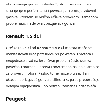
ubrizgavanja goriva u cilindar 3, što može rezultirati
smanjenjem performansi i povećanjem emisije izduvnih
gasova. Problem se obično rešava proverom i zamenom
problematičnih delova ubrizgavača goriva.
Renault 1.5 dCi
Greška P0269 kod
Renault 1.5 dCi
motora može se
manifestovati kroz poteškoće pri pokretanju motora i
neujednačen rad na leru. Ovaj problem često izaziva
povećanu potrošnju goriva i povremeno paljenje lampice
za proveru motora. Razlog tome može biti zaprljan ili
oštećen ubrizgavač goriva u cilindru 3, pa se preporučuje
detaljna dijagnostika i, po potrebi, zamena ubrizgavača.
Peugeot