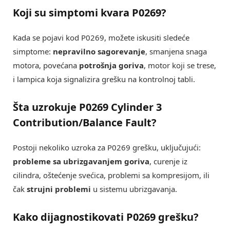
Koji su simptomi kvara P0269?
Kada se pojavi kod P0269, možete iskusiti sledeće
simptome:
nepravilno sagorevanje
, smanjena snaga
motora, povećana
potrošnja goriva
, motor koji se trese,
i lampica koja signalizira grešku na kontrolnoj tabli.
Šta uzrokuje P0269 Cylinder 3
Contribution/Balance Fault?
Postoji nekoliko uzroka za P0269 grešku, uključujući:
probleme sa ubrizgavanjem goriva
, curenje iz
cilindra, oštećenje svećica, problemi sa kompresijom, ili
čak
strujni problemi
u sistemu ubrizgavanja.
Kako dijagnostikovati P0269 grešku?