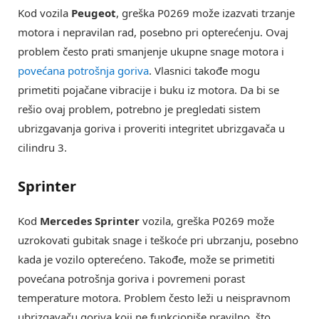
Kod vozila
Peugeot
, greška P0269 može izazvati trzanje
motora i nepravilan rad, posebno pri opterećenju. Ovaj
problem često prati smanjenje ukupne snage motora i
povećana potrošnja goriva
. Vlasnici takođe mogu
primetiti pojačane vibracije i buku iz motora. Da bi se
rešio ovaj problem, potrebno je pregledati sistem
ubrizgavanja goriva i proveriti integritet ubrizgavača u
cilindru 3.
Sprinter
Kod
Mercedes Sprinter
vozila, greška P0269 može
uzrokovati gubitak snage i teškoće pri ubrzanju, posebno
kada je vozilo opterećeno. Takođe, može se primetiti
povećana potrošnja goriva i povremeni porast
temperature motora. Problem često leži u neispravnom
ubrizgavaču goriva koji ne funkcioniše pravilno, što