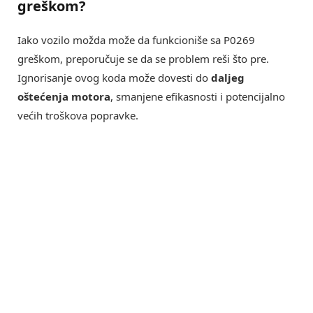
greškom?
Iako vozilo možda može da funkcioniše sa P0269
greškom, preporučuje se da se problem reši što pre.
Ignorisanje ovog koda može dovesti do
daljeg
oštećenja motora
, smanjene efikasnosti i potencijalno
većih troškova popravke.