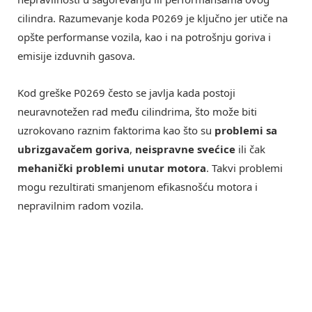
cilindra. Razumevanje koda P0269 je ključno jer utiče na
opšte performanse vozila, kao i na potrošnju goriva i
emisije izduvnih gasova.
Kod greške P0269 često se javlja kada postoji
neuravnotežen rad među cilindrima, što može biti
uzrokovano raznim faktorima kao što su
problemi sa
ubrizgavačem goriva
,
neispravne svećice
ili čak
mehanički problemi unutar motora
. Takvi problemi
mogu rezultirati smanjenom efikasnošću motora i
nepravilnim radom vozila.