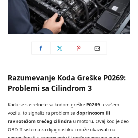
Razumevanje Koda Greške P0269:
Problemi sa Cilindrom 3
Kada se susretnete sa kodom greške
P0269
u vašem
vozilu, to signalizira problem sa
doprinosom ili
ravnotežom trećeg cilindra
u motoru. Ovaj kod je deo
OBD-II sistema za dijagnostiku i može ukazivati na
nepravilnosti u sagorevanju ili performansama ovog