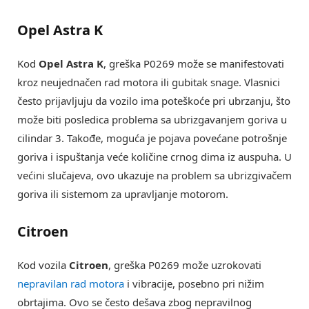
Opel Astra K
Kod
Opel Astra K
, greška P0269 može se manifestovati
kroz neujednačen rad motora ili gubitak snage. Vlasnici
često prijavljuju da vozilo ima poteškoće pri ubrzanju, što
može biti posledica problema sa ubrizgavanjem goriva u
cilindar 3. Takođe, moguća je pojava povećane potrošnje
goriva i ispuštanja veće količine crnog dima iz auspuha. U
većini slučajeva, ovo ukazuje na problem sa ubrizgivačem
goriva ili sistemom za upravljanje motorom.
Citroen
Kod vozila
Citroen
, greška P0269 može uzrokovati
nepravilan rad motora
i vibracije, posebno pri nižim
obrtajima. Ovo se često dešava zbog nepravilnog