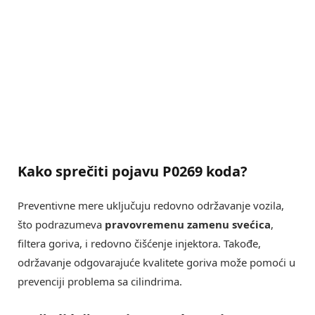
Kako sprečiti pojavu P0269 koda?
Preventivne mere uključuju redovno održavanje vozila,
što podrazumeva
pravovremenu zamenu svećica
,
filtera goriva, i redovno čišćenje injektora. Takođe,
održavanje odgovarajuće kvalitete goriva može pomoći u
prevenciji problema sa cilindrima.