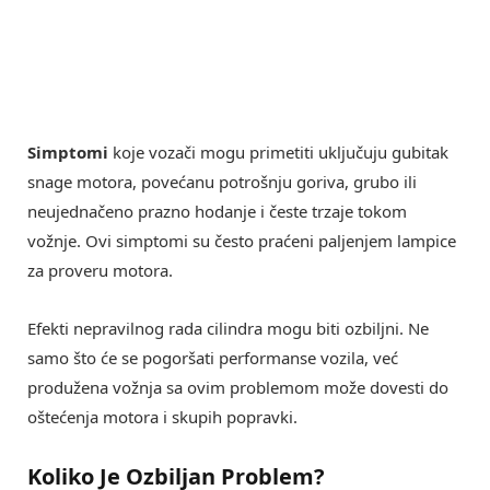
Simptomi
koje vozači mogu primetiti uključuju gubitak
snage motora, povećanu potrošnju goriva, grubo ili
neujednačeno prazno hodanje i česte trzaje tokom
vožnje. Ovi simptomi su često praćeni paljenjem lampice
za proveru motora.
Efekti nepravilnog rada cilindra mogu biti ozbiljni. Ne
samo što će se pogoršati performanse vozila, već
produžena vožnja sa ovim problemom može dovesti do
oštećenja motora i skupih popravki.
Koliko Je Ozbiljan Problem?