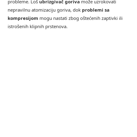
probleme. Loš
ubrizgivač goriva
može uzrokovati
nepravilnu atomizaciju goriva, dok
problemi sa
kompresijom
mogu nastati zbog oštećenih zaptivki ili
istrošenih klipnih prstenova.