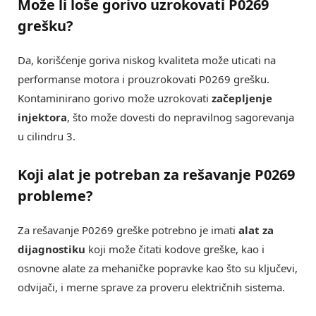
Može li loše gorivo uzrokovati P0269
grešku?
Da, korišćenje goriva niskog kvaliteta može uticati na
performanse motora i prouzrokovati P0269 grešku.
Kontaminirano gorivo može uzrokovati
začepljenje
injektora
, što može dovesti do nepravilnog sagorevanja
u cilindru 3.
Koji alat je potreban za rešavanje P0269
probleme?
Za rešavanje P0269 greške potrebno je imati
alat za
dijagnostiku
koji može čitati kodove greške, kao i
osnovne alate za mehaničke popravke kao što su ključevi,
odvijači, i merne sprave za proveru električnih sistema.