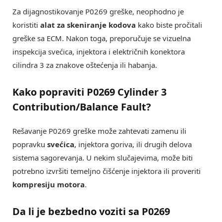
Za dijagnostikovanje P0269 greške, neophodno je
koristiti
alat za skeniranje kodova
kako biste pročitali
greške sa ECM. Nakon toga, preporučuje se vizuelna
inspekcija svećica, injektora i električnih konektora
cilindra 3 za znakove oštećenja ili habanja.
Kako popraviti P0269 Cylinder 3
Contribution/Balance Fault?
Rešavanje P0269 greške može zahtevati zamenu ili
popravku
svećica
, injektora goriva, ili drugih delova
sistema sagorevanja. U nekim slučajevima, može biti
potrebno izvršiti temeljno čišćenje injektora ili proveriti
kompresiju motora
.
Da li je bezbedno voziti sa P0269