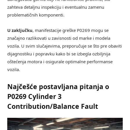
zahteva detaljnu inspekciju i eventualnu zamenu
problematičnih komponenti.
U zaključku
, manifestacije greške P0269 mogu se
značajno razlikovati u zavisnosti od marke i modela
vozila. U svim slučajevima, preporučuje se što pre obaviti
dijagnostiku i popravku kako bi se izbegla ozbiljnija
oštećenja motora i osigurale optimalne performanse
vozila.
Najčešće postavljana pitanja o
P0269 Cylinder 3
Contribution/Balance Fault