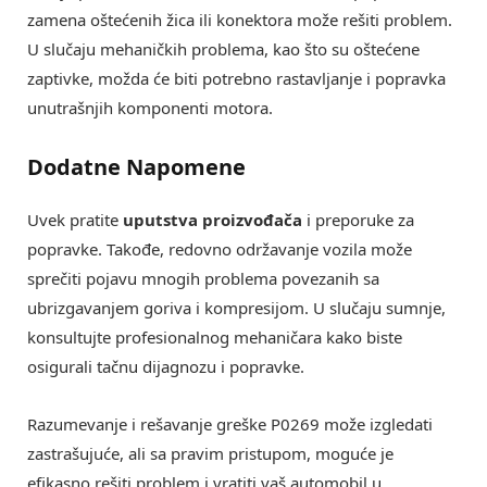
zamena oštećenih žica ili konektora može rešiti problem.
U slučaju mehaničkih problema, kao što su oštećene
zaptivke, možda će biti potrebno rastavljanje i popravka
unutrašnjih komponenti motora.
Dodatne Napomene
Uvek pratite
uputstva proizvođača
i preporuke za
popravke. Takođe, redovno održavanje vozila može
sprečiti pojavu mnogih problema povezanih sa
ubrizgavanjem goriva i kompresijom. U slučaju sumnje,
konsultujte profesionalnog mehaničara kako biste
osigurali tačnu dijagnozu i popravke.
Razumevanje i rešavanje greške P0269 može izgledati
zastrašujuće, ali sa pravim pristupom, moguće je
efikasno rešiti problem i vratiti vaš automobil u