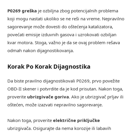
P0269 greška
je ozbiljna zbog potencijalnih problema
koji mogu nastati ukoliko se ne reši na vreme. Nepravilno
sagorevanje može dovesti do oštećenja katalizatora,
povećati emisije izduvnih gasova i uzrokovati ozbiljan
kvar motora. Stoga, važno je da se ovaj problem rešava
odmah nakon dijagnostikovanja.
Korak Po Korak Dijagnostika
Da biste pravilno dijagnostikovali P0269, prvo povežite
OBD-II skener i potvrdite da je kod prisutan. Nakon toga,
proverite
ubrizgivače goriva
. Ako je ubrizgivač prljav ili
oštećen, može izazvati nepravilno sagorevanje.
Nakon toga, proverite
električne priključke
ubrizgivača. Osigurajte da nema korozije ili labavih