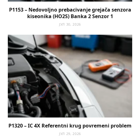
P1153 – Nedovoljno prebacivanje grejača senzora
kiseonika (HO2S) Banka 2 Senzor 1
ЈУЛ 30, 2026
P1320 – IC 4X Referentni krug povremeni problem
ЈУЛ 29, 2026