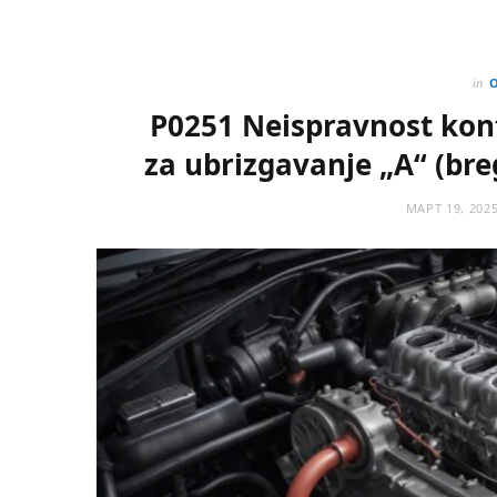
in
P0251 Neispravnost kon
za ubrizgavanje „A“ (breg
МАРТ 19, 202