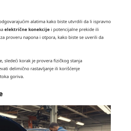
 odgovarajućim alatima kako biste utvrdili da li ispravno
 na
električne konekcije
i potencijalne prekide ili
za proveru napona i otpora, kako biste se uverili da
 sledeći korak je provera fizičkog stanja
i delimično rastavljanje ili korišćenje
otoka goriva.
e