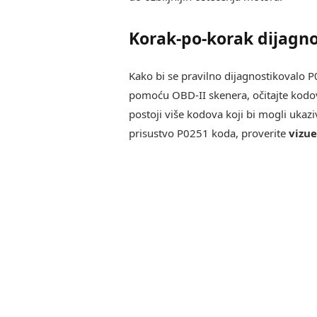
Korak-po-korak dijagno
Kako bi se pravilno dijagnostikovalo P
pomoću OBD-II skenera, očitajte kodove 
postoji više kodova koji bi mogli ukaz
prisustvo P0251 koda, proverite
vizu