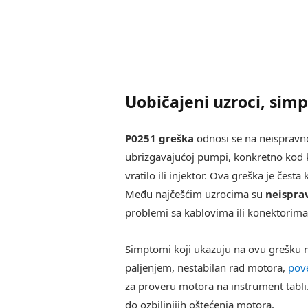
Uobičajeni uzroci, simp
P0251 greška
odnosi se na neispravno
ubrizgavajućoj pumpi, konkretno kod 
vratilo ili injektor. Ova greška je čes
Među najčešćim uzrocima su
neisprav
problemi sa kablovima ili konektorim
Simptomi koji ukazuju na ovu grešku 
paljenjem, nestabilan rad motora,
pov
za proveru motora na instrument tabli
do ozbiljnijih oštećenja motora.