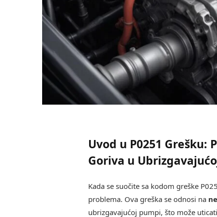
Uvod u P0251 Grešku: 
Goriva u Ubrizgavajuć
Kada se suočite sa kodom greške P025
problema. Ova greška se odnosi na
ne
ubrizgavajućoj pumpi, što može uticati