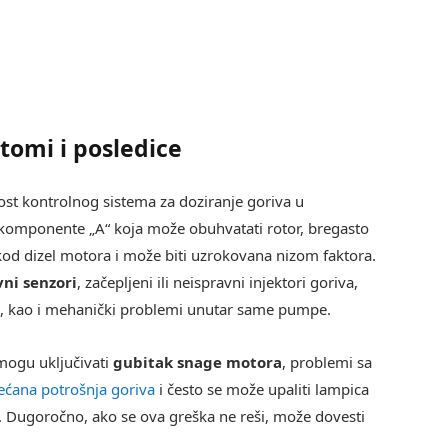
tomi i posledice
st kontrolnog sistema za doziranje goriva u
komponente „A“ koja može obuhvatati rotor, bregasto
ta kod dizel motora i može biti uzrokovana nizom faktora.
ni senzori
, začepljeni ili neispravni injektori goriva,
a, kao i mehanički problemi unutar same pumpe.
mogu uključivati
gubitak snage motora
, problemi sa
ećana potrošnja goriva
i često se može upaliti lampica
. Dugoročno, ako se ova greška ne reši, može dovesti