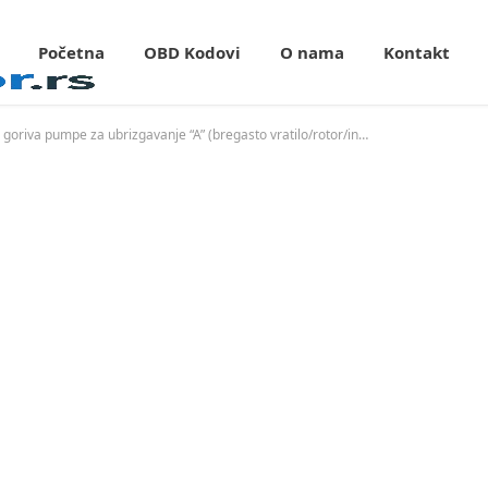
Početna
OBD Kodovi
O nama
Kontakt
P0251 Neispravnost kontrole merenja goriva pumpe za ubrizgavanje “A” (bregasto vratilo/rotor/injektor).