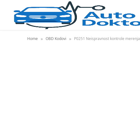
»
»
Home
OBD Kodovi