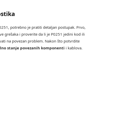
stika
0251, potrebno je pratiti detaljan postupak. Prvo,
grešaka i proverite da li je P0251 jedini kod ili
ivati na povezan problem. Nakon što potvrdite
elno stanje povezanih komponenti
i kablova.