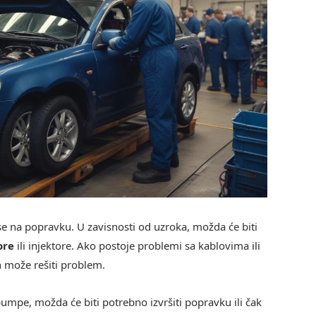
 se na popravku. U zavisnosti od uzroka, možda će biti
ore
ili injektore. Ako postoje problemi sa kablovima ili
h može rešiti problem.
mpe, možda će biti potrebno izvršiti popravku ili čak