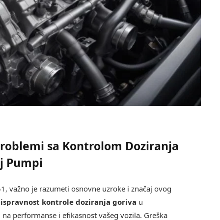
Problemi sa Kontrolom Doziranja
oj Pumpi
1, važno je razumeti osnovne uzroke i značaj ovog
ispravnost kontrole doziranja goriva
u
 na performanse i efikasnost vašeg vozila. Greška