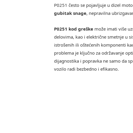
P0251 često se pojavljuje u dizel moto
gubitak snage
, nepravilna ubrizgava
P0251 kod greške
može imati više uz
delovima, kao i električne smetnje u s
istrošenih ili oštećenih komponenti kao
problema je ključno za održavanje op
dijagnostika i popravka ne samo da spr
vozilo radi bezbedno i efikasno.