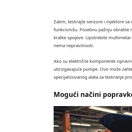
Zatim, testirajte senzore i injektore sa
funkcionišu. Posebnu pažnju obratite
kratke spojeve. Upotrebite multimetar 
nema nepravilnosti.
Ako su električne komponente ispravne,
ubrizgavajuće pumpe. Ovo može zahtevat
specijalizovanog alata za testiranje pr
Mogući načini popravk