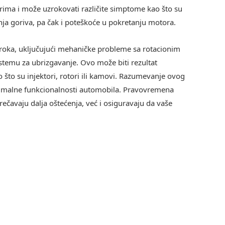
rima i može uzrokovati različite simptome kao što su
nja goriva, pa čak i poteškoće u pokretanju motora.
roka, uključujući mehaničke probleme sa rotacionim
istemu za ubrizgavanje. Ovo može biti rezultat
 što su injektori, rotori ili kamovi. Razumevanje ovog
timalne funkcionalnosti automobila. Pravovremena
ečavaju dalja oštećenja, već i osiguravaju da vaše