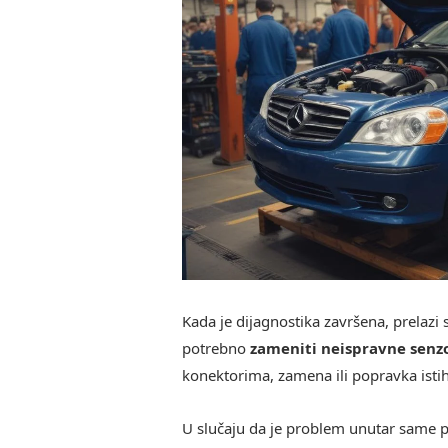
Kada je dijagnostika završena, prelazi
potrebno
zameniti neispravne senz
konektorima, zamena ili popravka isti
U slučaju da je problem unutar same pu