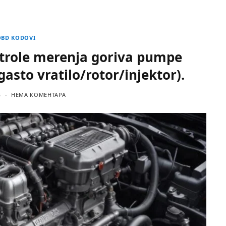
OBD KODOVI
trole merenja goriva pumpe
asto vratilo/rotor/injektor).
5
НЕМА КОМЕНТАРА