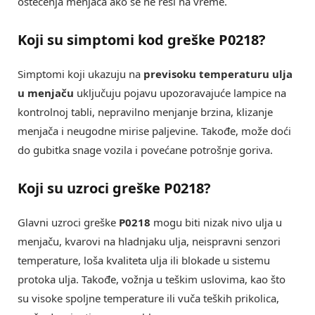
oštećenja menjača ako se ne reši na vreme.
Koji su simptomi kod greške P0218?
Simptomi koji ukazuju na
previsoku temperaturu ulja
u menjaču
uključuju pojavu upozoravajuće lampice na
kontrolnoj tabli, nepravilno menjanje brzina, klizanje
menjača i neugodne mirise paljevine. Takođe, može doći
do gubitka snage vozila i povećane potrošnje goriva.
Koji su uzroci greške P0218?
Glavni uzroci greške
P0218
mogu biti nizak nivo ulja u
menjaču, kvarovi na hladnjaku ulja, neispravni senzori
temperature, loša kvaliteta ulja ili blokade u sistemu
protoka ulja. Takođe, vožnja u teškim uslovima, kao što
su visoke spoljne temperature ili vuča teških prikolica,