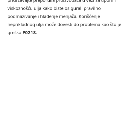
pridržavajte preporuka proizvođača u vezi sa tipom i
viskoznošću ulja kako biste osigurali pravilno
podmazivanje i hlađenje menjača. Korišćenje
neprikladnog ulja može dovesti do problema kao što je
greška
P0218
.