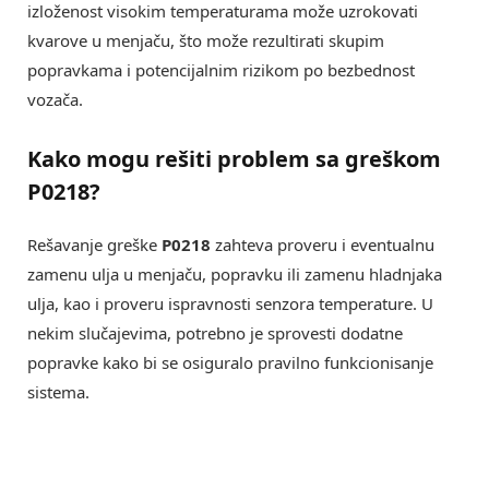
izloženost visokim temperaturama može uzrokovati
kvarove u menjaču, što može rezultirati skupim
popravkama i potencijalnim rizikom po bezbednost
vozača.
Kako mogu rešiti problem sa greškom
P0218?
Rešavanje greške
P0218
zahteva proveru i eventualnu
zamenu ulja u menjaču, popravku ili zamenu hladnjaka
ulja, kao i proveru ispravnosti senzora temperature. U
nekim slučajevima, potrebno je sprovesti dodatne
popravke kako bi se osiguralo pravilno funkcionisanje
sistema.