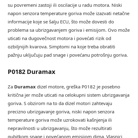
su povremeni zastoji ili oscilacije u radu motora. Niski
napon senzora temperature goriva može izazvati netačne
informacije koje se šalju ECU, što može dovesti do
problema sa ubrizgavanjem goriva i emisijom. Ovo može
uticati na dugovečnost motora i povećati rizik od
ozbiljnijih kvarova. Simptomi na koje treba obratiti
pažnju uključuju pad snage i povećanu potrošnju goriva.
P0182 Duramax
Za
Duramax
dizel motore, greška P0182 je posebno
kritična jer može uticati na celokupni sistem ubrizgavanja
goriva. S obzirom na to da dizel motori zahtevaju
precizno ubrizgavanje goriva, niski napon senzora
temperature goriva može uzrokovati kašnjenja ili
nepravilnosti u ubrizgavanju, što može rezultirati
gubitkom snage i povećanom emisijom dima. Vlasnici