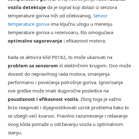
vozila detektuje
da je signal koji dolazi iz senzora
temperature goriva niži od očekivanog.
Senzor
temperature goriva
ima ključnu ulogu u merenju
temperature goriva u rezervoaru, što omogućava
optimalno sagorevanje
i efikasnost motora.
Kada se aktivira kôd P0182, to može ukazivati na
problem sa senzorom
ili električnim krugom. Ovo može
dovesti do nepravilnog rada motora, smanjenja
performansi i povećanja potrošnje goriva. Ignorisanje
ove greške može imati dugoročne posledice na
pouzdanost i efikasnost vozila
. Zbog toga je važno
brzo reagovati i dijagnostikovati uzrok problema kako bi
se izbegli veći kvarovi. Pravilno razumevanje i rešavanje
ovog kôda pomaže u održavanju vozila u optimalnom
stanju.