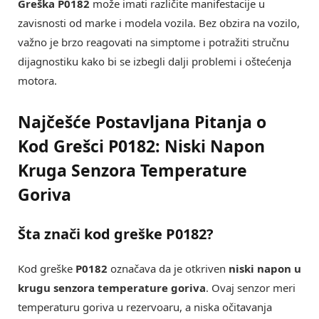
Greška P0182
može imati različite manifestacije u
zavisnosti od marke i modela vozila. Bez obzira na vozilo,
važno je brzo reagovati na simptome i potražiti stručnu
dijagnostiku kako bi se izbegli dalji problemi i oštećenja
motora.
Najčešće Postavljana Pitanja o
Kod Grešci P0182: Niski Napon
Kruga Senzora Temperature
Goriva
Šta znači kod greške P0182?
Kod greške
P0182
označava da je otkriven
niski napon u
krugu senzora temperature goriva
. Ovaj senzor meri
temperaturu goriva u rezervoaru, a niska očitavanja