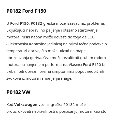
P0182 Ford F150
U
Ford F150
, P0182 greška može izazvati niz problema,
uključujući nepravilno paljenje i otežano startovanje
motora. Niski napon može dovesti do toga da ECU
(Elektronska Kontrolna Jedinica) ne primi tačne podatke o
temperaturi goriva, što može uticati na mape
ubrizgavanja goriva. Ovo može rezultirati grubim radom
motora i smanjenjem performansi. Vlasnici Ford F150 bi
trebali biti oprezni prema simptomima poput neobičnih
zvukova iz motora i smanjenja snage.
P0182 VW
Kod
Volkswagen
vozila, greška P0182 može
prouzrokovati nepravilnosti u ponašanju motora, kao što