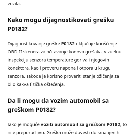
vozila.
Kako mogu dijagnostikovati grešku
P0182?
Dijagnostikovanje greške
P0182
uključuje korišćenje
OBD-II skenera za očitavanje kodova grešaka, vizuelnu
inspekciju senzora temperature goriva i njegovih
konektora, kao i proveru napona i otpora u krugu
senzora. Takođe je korisno proveriti stanje ožičenja za
bilo kakva fizička oštećenja.
Da li mogu da vozim automobil sa
greškom P0182?
Iako je moguće
voziti automobil sa greškom P0182
, to
nije preporučljivo. Greška može dovesti do smanjenih