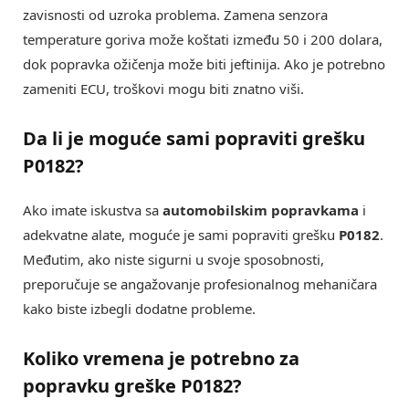
zavisnosti od uzroka problema. Zamena senzora
temperature goriva može koštati između 50 i 200 dolara,
dok popravka ožičenja može biti jeftinija. Ako je potrebno
zameniti ECU, troškovi mogu biti znatno viši.
Da li je moguće sami popraviti grešku
P0182?
Ako imate iskustva sa
automobilskim popravkama
i
adekvatne alate, moguće je sami popraviti grešku
P0182
.
Međutim, ako niste sigurni u svoje sposobnosti,
preporučuje se angažovanje profesionalnog mehaničara
kako biste izbegli dodatne probleme.
Koliko vremena je potrebno za
popravku greške P0182?