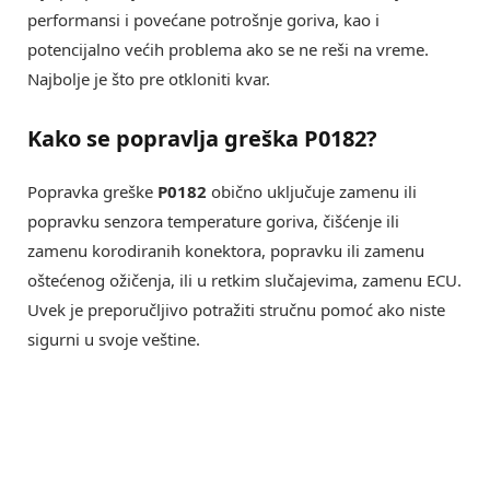
performansi i povećane potrošnje goriva, kao i
potencijalno većih problema ako se ne reši na vreme.
Najbolje je što pre otkloniti kvar.
Kako se popravlja greška P0182?
Popravka greške
P0182
obično uključuje zamenu ili
popravku senzora temperature goriva, čišćenje ili
zamenu korodiranih konektora, popravku ili zamenu
oštećenog ožičenja, ili u retkim slučajevima, zamenu ECU.
Uvek je preporučljivo potražiti stručnu pomoć ako niste
sigurni u svoje veštine.