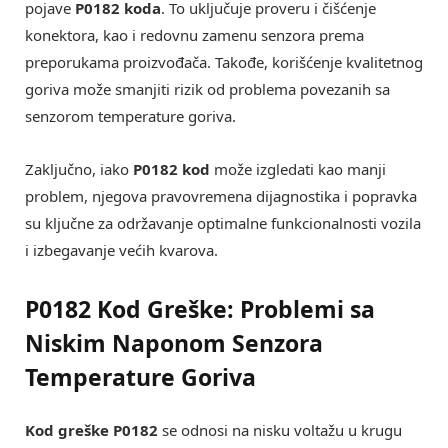
pojave
P0182 koda
. To uključuje proveru i čišćenje
konektora, kao i redovnu zamenu senzora prema
preporukama proizvođača. Takođe, korišćenje kvalitetnog
goriva može smanjiti rizik od problema povezanih sa
senzorom temperature goriva.
Zaključno, iako
P0182 kod
može izgledati kao manji
problem, njegova pravovremena dijagnostika i popravka
su ključne za održavanje optimalne funkcionalnosti vozila
i izbegavanje većih kvarova.
P0182 Kod Greške: Problemi sa
Niskim Naponom Senzora
Temperature Goriva
Kod greške P0182
se odnosi na nisku voltažu u krugu