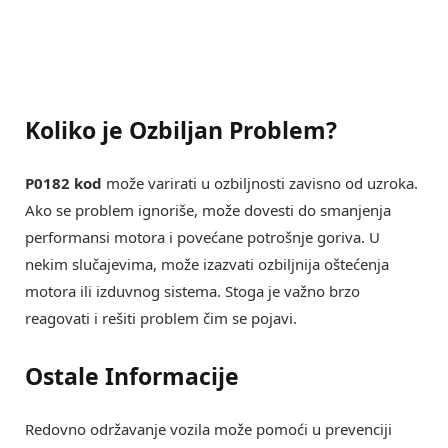
Koliko je Ozbiljan Problem?
P0182 kod
može varirati u ozbiljnosti zavisno od uzroka.
Ako se problem ignoriše, može dovesti do smanjenja
performansi motora i povećane potrošnje goriva. U
nekim slučajevima, može izazvati ozbiljnija oštećenja
motora ili izduvnog sistema. Stoga je važno brzo
reagovati i rešiti problem čim se pojavi.
Ostale Informacije
Redovno održavanje vozila može pomoći u prevenciji