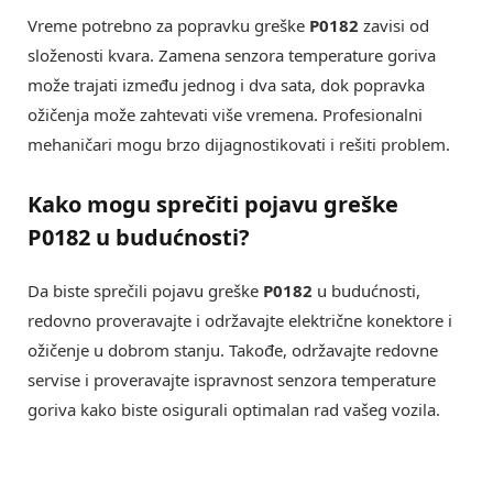
Vreme potrebno za popravku greške
P0182
zavisi od
složenosti kvara. Zamena senzora temperature goriva
može trajati između jednog i dva sata, dok popravka
ožičenja može zahtevati više vremena. Profesionalni
mehaničari mogu brzo dijagnostikovati i rešiti problem.
Kako mogu sprečiti pojavu greške
P0182 u budućnosti?
Da biste sprečili pojavu greške
P0182
u budućnosti,
redovno proveravajte i održavajte električne konektore i
ožičenje u dobrom stanju. Takođe, održavajte redovne
servise i proveravajte ispravnost senzora temperature
goriva kako biste osigurali optimalan rad vašeg vozila.