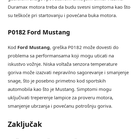
Duramax motora treba da budu svesni simptoma kao što
su teškoće pri startovanju i povećana buka motora.
P0182 Ford Mustang
Kod
Ford Mustang
, greška P0182 može dovesti do
problema sa performansama koji mogu uticati na
iskustvo vožnje. Niska voltaža senzora temperature
goriva može izazvati nepravilno sagorevanje i smanjenje
snage, što je posebno primetno kod sportskih
automobila kao što je Mustang. Simptomi mogu
uključivati treperenje lampice za proveru motora,
smanjenje ubrzanja i povećanu potrošnju goriva.
Zaključak