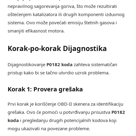
nepravilnog sagorevanja goriva, što može rezultirati
oštećenjem katalizatora ili drugih komponenti izduvnog
sistema. Ovo može povećati emisiju štetnih gasova i
smanjiti efikasnost motora.
Korak-po-korak Dijagnostika
Dijagnostikovanje
P0182 koda
zahteva sistematičan
pristup kako bi se tačno utvrdio uzrok problema.
Korak 1: Provera grešaka
Prvi korak je korišćenje OBD-II skenera za identifikaciju
grešaka. Ovo će pomoći u potvrđivanju prisustva
P0182
koda
i pregledanju drugih potencijalnih kodova koji
mogu ukazivati na povezane probleme.