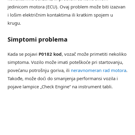
jedinicom motora (ECU). Ovaj problem može biti izazvan
i lošim električnim kontaktima ili kratkim spojem u
krugu.
Simptomi problema
Kada se pojavi
P0182 kod
, vozač može primetiti nekoliko
simptoma. Vozilo može imati poteškoće pri startovanju,
povećanu potrošnju goriva, ili
neravnomeran rad motora
.
Takođe, može doći do smanjenja performansi vozila i
pojave lampice „Check Engine“ na instrument tabli.