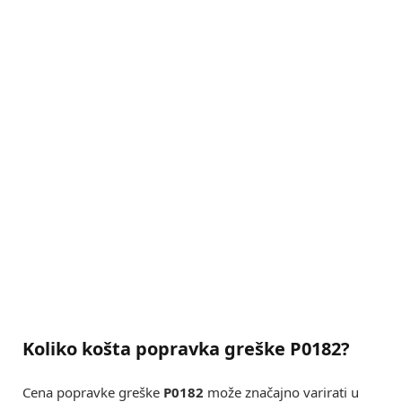
Koliko košta popravka greške P0182?
Cena popravke greške
P0182
može značajno varirati u