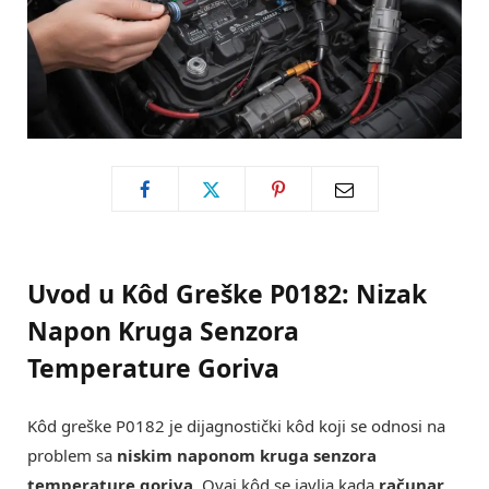
Uvod u Kôd Greške P0182: Nizak
Napon Kruga Senzora
Temperature Goriva
Kôd greške P0182 je dijagnostički kôd koji se odnosi na
problem sa
niskim naponom kruga senzora
temperature goriva
. Ovaj kôd se javlja kada
računar