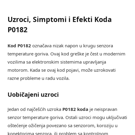
Uzroci, Simptomi i Efekti Koda
P0182
Kod P0182
označava nizak napon u krugu senzora
temperature goriva. Ovaj kod greške je čest u modernim
vozilima sa elektronskim sistemima upravljanja
motorom. Kada se ovaj kod pojavi, može uzrokovati
razne probleme u radu vozila.
Uobičajeni uzroci
Jedan od najčešćih uzroka
P0182 koda
je neispravan
senzor temperature goriva. Ostali uzroci mogu uključivati
oštećenje ožičenja povezano sa senzorom, koroziju u
konektorima senzora, ili problem sa kontrolnom