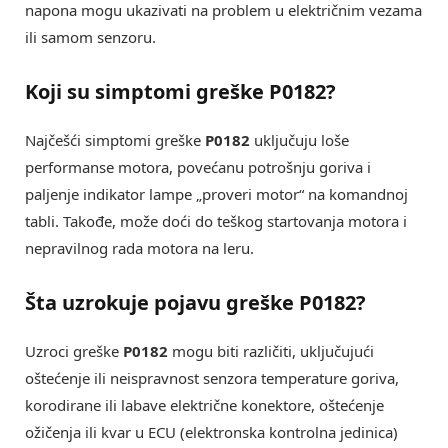
napona mogu ukazivati na problem u električnim vezama
ili samom senzoru.
Koji su simptomi greške P0182?
Najčešći simptomi greške
P0182
uključuju loše
performanse motora, povećanu potrošnju goriva i
paljenje indikator lampe „proveri motor“ na komandnoj
tabli. Takođe, može doći do teškog startovanja motora i
nepravilnog rada motora na leru.
Šta uzrokuje pojavu greške P0182?
Uzroci greške
P0182
mogu biti različiti, uključujući
oštećenje ili neispravnost senzora temperature goriva,
korodirane ili labave električne konektore, oštećenje
ožičenja ili kvar u ECU (elektronska kontrolna jedinica)