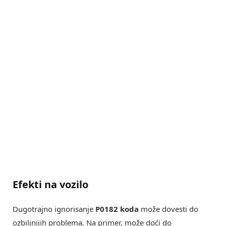
Efekti na vozilo
Dugotrajno ignorisanje
P0182 koda
može dovesti do
ozbiljnijih problema. Na primer, može doći do