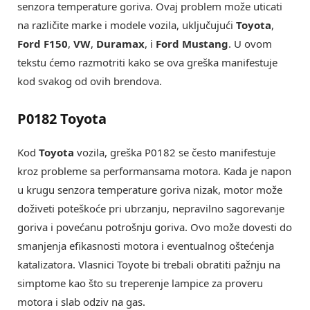
senzora temperature goriva. Ovaj problem može uticati
na različite marke i modele vozila, uključujući
Toyota
,
Ford F150
,
VW
,
Duramax
, i
Ford Mustang
. U ovom
tekstu ćemo razmotriti kako se ova greška manifestuje
kod svakog od ovih brendova.
P0182 Toyota
Kod
Toyota
vozila, greška P0182 se često manifestuje
kroz probleme sa performansama motora. Kada je napon
u krugu senzora temperature goriva nizak, motor može
doživeti poteškoće pri ubrzanju, nepravilno sagorevanje
goriva i povećanu potrošnju goriva. Ovo može dovesti do
smanjenja efikasnosti motora i eventualnog oštećenja
katalizatora. Vlasnici Toyote bi trebali obratiti pažnju na
simptome kao što su treperenje lampice za proveru
motora i slab odziv na gas.