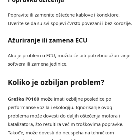
Popravite ili zamenite oštećene kablove i konektore.
Uverite se da su svi spojevi čvrsto povezani i bez korozije.
Ažuriranje ili zamena ECU
Ako je problem u ECU, možda će biti potrebno ažuriranje
softvera ili zamena jedinice.
Koliko je ozbiljan problem?
Greška P0160
može imati ozbiljne posledice po
performanse vozila i ekologiju. Ignorisanje ovog
problema može dovesti do daljih oštećenja motora i
katalizatora, što rezultira većim troškovima popravke.
Takođe, može dovesti do neuspeha na tehničkom