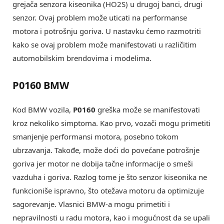
grejača senzora kiseonika (HO2S) u drugoj banci, drugi
senzor. Ovaj problem može uticati na performanse
motora i potrošnju goriva. U nastavku ćemo razmotriti
kako se ovaj problem može manifestovati u različitim
automobilskim brendovima i modelima.
P0160 BMW
Kod BMW vozila,
P0160
greška može se manifestovati
kroz nekoliko simptoma. Kao prvo, vozači mogu primetiti
smanjenje performansi motora, posebno tokom
ubrzavanja. Takođe, može doći do povećane potrošnje
goriva jer motor ne dobija tačne informacije o smeši
vazduha i goriva. Razlog tome je što senzor kiseonika ne
funkcioniše ispravno, što otežava motoru da optimizuje
sagorevanje. Vlasnici BMW-a mogu primetiti i
nepravilnosti u radu motora, kao i mogućnost da se upali