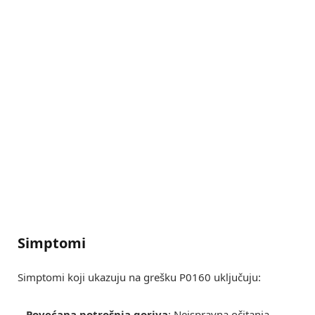
Simptomi
Simptomi koji ukazuju na grešku P0160 uključuju:
–
Povećana potrošnja goriva
: Neispravna očitanja