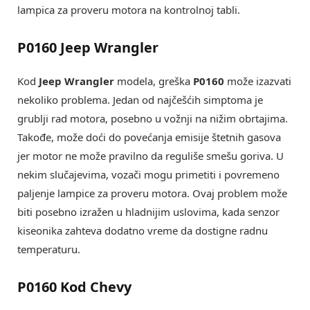
lampica za proveru motora na kontrolnoj tabli.
P0160 Jeep Wrangler
Kod
Jeep Wrangler
modela, greška
P0160
može izazvati
nekoliko problema. Jedan od najčešćih simptoma je
grublji rad motora, posebno u vožnji na nižim obrtajima.
Takođe, može doći do povećanja emisije štetnih gasova
jer motor ne može pravilno da reguliše smešu goriva. U
nekim slučajevima, vozači mogu primetiti i povremeno
paljenje lampice za proveru motora. Ovaj problem može
biti posebno izražen u hladnijim uslovima, kada senzor
kiseonika zahteva dodatno vreme da dostigne radnu
temperaturu.
P0160 Kod Chevy