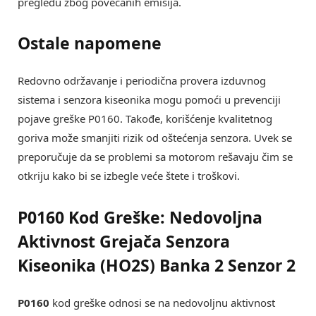
pregledu zbog povećanih emisija.
Ostale napomene
Redovno održavanje i periodična provera izduvnog
sistema i senzora kiseonika mogu pomoći u prevenciji
pojave greške P0160. Takođe, korišćenje kvalitetnog
goriva može smanjiti rizik od oštećenja senzora. Uvek se
preporučuje da se problemi sa motorom rešavaju čim se
otkriju kako bi se izbegle veće štete i troškovi.
P0160 Kod Greške: Nedovoljna
Aktivnost Grejača Senzora
Kiseonika (HO2S) Banka 2 Senzor 2
P0160
kod greške odnosi se na nedovoljnu aktivnost