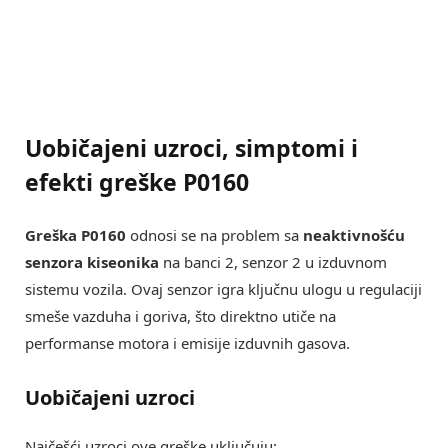
Uobičajeni uzroci, simptomi i
efekti greške P0160
Greška P0160
odnosi se na problem sa
neaktivnošću
senzora kiseonika
na banci 2, senzor 2 u izduvnom
sistemu vozila. Ovaj senzor igra ključnu ulogu u regulaciji
smeše vazduha i goriva, što direktno utiče na
performanse motora i emisije izduvnih gasova.
Uobičajeni uzroci
Najčešći uzroci ove greške uključuju: