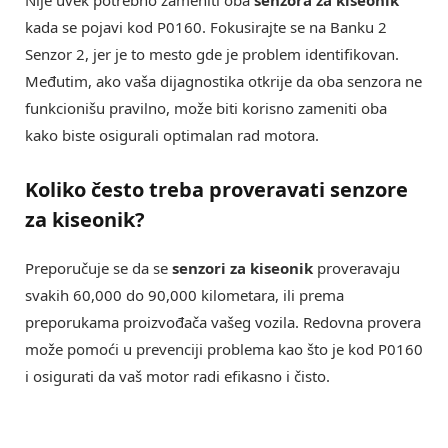
Nije uvek potrebno zameniti oba
senzora za kiseonik
kada se pojavi kod P0160. Fokusirajte se na Banku 2
Senzor 2, jer je to mesto gde je problem identifikovan.
Međutim, ako vaša dijagnostika otkrije da oba senzora ne
funkcionišu pravilno, može biti korisno zameniti oba
kako biste osigurali optimalan rad motora.
Koliko često treba proveravati senzore
za kiseonik?
Preporučuje se da se
senzori za kiseonik
proveravaju
svakih 60,000 do 90,000 kilometara, ili prema
preporukama proizvođača vašeg vozila. Redovna provera
može pomoći u prevenciji problema kao što je kod P0160
i osigurati da vaš motor radi efikasno i čisto.