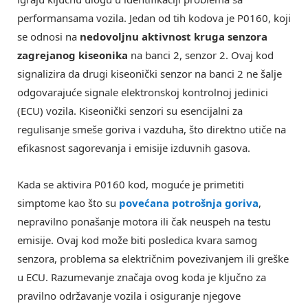
performansama vozila. Jedan od tih kodova je P0160, koji
se odnosi na
nedovoljnu aktivnost kruga senzora
zagrejanog kiseonika
na banci 2, senzor 2. Ovaj kod
signalizira da drugi kiseonički senzor na banci 2 ne šalje
odgovarajuće signale elektronskoj kontrolnoj jedinici
(ECU) vozila. Kiseonički senzori su esencijalni za
regulisanje smeše goriva i vazduha, što direktno utiče na
efikasnost sagorevanja i emisije izduvnih gasova.
Kada se aktivira P0160 kod, moguće je primetiti
simptome kao što su
povećana potrošnja goriva
,
nepravilno ponašanje motora ili čak neuspeh na testu
emisije. Ovaj kod može biti posledica kvara samog
senzora, problema sa električnim povezivanjem ili greške
u ECU. Razumevanje značaja ovog koda je ključno za
pravilno održavanje vozila i osiguranje njegove