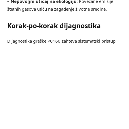
–
Nepovoljni uticaj na ekologiju
: Povećane emisije
štetnih gasova utiču na zagađenje životne sredine.
Korak-po-korak dijagnostika
Dijagnostika greške P0160 zahteva sistematski pristup: