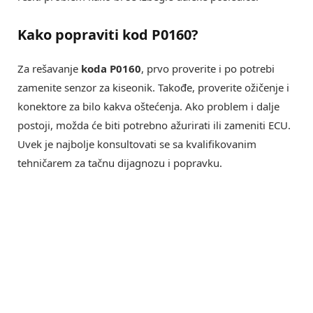
Kako popraviti kod P0160?
Za rešavanje
koda P0160
, prvo proverite i po potrebi
zamenite senzor za kiseonik. Takođe, proverite ožičenje i
konektore za bilo kakva oštećenja. Ako problem i dalje
postoji, možda će biti potrebno ažurirati ili zameniti ECU.
Uvek je najbolje konsultovati se sa kvalifikovanim
tehničarem za tačnu dijagnozu i popravku.