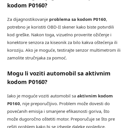
kodom P0160?
Za dijagnostikovanje
problema sa kodom P0160
,
potrebno je koristiti OBD-II skener kako biste potvrdili
kod greške. Nakon toga, vizuelno proverite ožičenje i
konektore senzora za kiseonik za bilo kakva oštećenja ili
koroziju. Ako je moguće, testirajte senzor multimetrom ili
zamolite stručnjaka za pomoć.
Mogu li voziti automobil sa aktivnim
kodom P0160?
Iako je moguće voziti automobil sa
aktivnim kodom
P0160
, nije preporučljivo. Problem može dovesti do
povećanih emisija i smanjene efikasnosti goriva, što
može dugoročno oštetiti motor. Preporučuje se što pre
rešiti problem kako bi se izbegle daleke posledice.