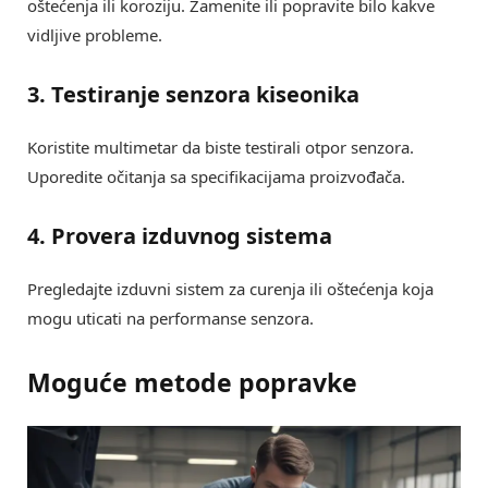
oštećenja ili koroziju. Zamenite ili popravite bilo kakve
vidljive probleme.
3. Testiranje senzora kiseonika
Koristite multimetar da biste testirali otpor senzora.
Uporedite očitanja sa specifikacijama proizvođača.
4. Provera izduvnog sistema
Pregledajte izduvni sistem za curenja ili oštećenja koja
mogu uticati na performanse senzora.
Moguće metode popravke