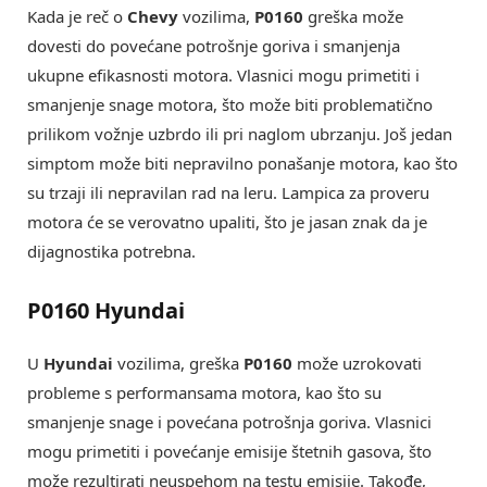
Kada je reč o
Chevy
vozilima,
P0160
greška može
dovesti do povećane potrošnje goriva i smanjenja
ukupne efikasnosti motora. Vlasnici mogu primetiti i
smanjenje snage motora, što može biti problematično
prilikom vožnje uzbrdo ili pri naglom ubrzanju. Još jedan
simptom može biti nepravilno ponašanje motora, kao što
su trzaji ili nepravilan rad na leru. Lampica za proveru
motora će se verovatno upaliti, što je jasan znak da je
dijagnostika potrebna.
P0160 Hyundai
U
Hyundai
vozilima, greška
P0160
može uzrokovati
probleme s performansama motora, kao što su
smanjenje snage i povećana potrošnja goriva. Vlasnici
mogu primetiti i povećanje emisije štetnih gasova, što
može rezultirati neuspehom na testu emisije. Takođe,