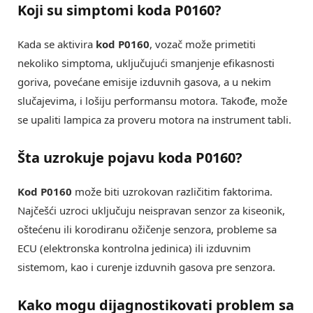
Koji su simptomi koda P0160?
Kada se aktivira
kod P0160
, vozač može primetiti
nekoliko simptoma, uključujući smanjenje efikasnosti
goriva, povećane emisije izduvnih gasova, a u nekim
slučajevima, i lošiju performansu motora. Takođe, može
se upaliti lampica za proveru motora na instrument tabli.
Šta uzrokuje pojavu koda P0160?
Kod P0160
može biti uzrokovan različitim faktorima.
Najčešći uzroci uključuju neispravan senzor za kiseonik,
oštećenu ili korodiranu ožičenje senzora, probleme sa
ECU (elektronska kontrolna jedinica) ili izduvnim
sistemom, kao i curenje izduvnih gasova pre senzora.
Kako mogu dijagnostikovati problem sa