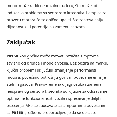
motor može raditi nepravilno na leru, što može biti
indikacija problema sa senzorom kiseonika. Lampica za
proveru motora će se obično upaliti, što zahteva dalju
dijagnostiku i potencijalnu zamenu senzora.
Zaključak
P0160
kod greške može izazvati različite simptome
zavisno od brenda i modela vozila. Bez obzira na marku,
ključni problemi uključuju smanjenje performansi
motora, povećanu potrošnju goriva i povećanje emisije
štetnih gasova. Pravovremena dijagnostika i zamena
neispravnog senzora kiseonika su ključne za održavanje
optimalne funkcionalnosti vozila i sprečavanje daljih
oštećenja. Ako se suočavate sa simptomima povezanim
sa
P0160
greškom, preporučljivo je da se obratite