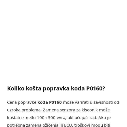
Koliko košta popravka koda P0160?
Cena popravke
koda P0160
može varirati u zavisnosti od
uzroka problema. Zamena senzora za kiseonik može
koštati između 100 i 300 evra, uključujući rad. Ako je
potrebna zamena ožičenja ili ECU, troškovi mogu biti