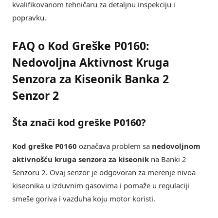
kvalifikovanom tehničaru za detaljnu inspekciju i
popravku.
FAQ o Kod Greške P0160:
Nedovoljna Aktivnost Kruga
Senzora za Kiseonik Banka 2
Senzor 2
Šta znači kod greške P0160?
Kod greške P0160
označava problem sa
nedovoljnom
aktivnošću kruga senzora za kiseonik
na Banki 2
Senzoru 2. Ovaj senzor je odgovoran za merenje nivoa
kiseonika u izduvnim gasovima i pomaže u regulaciji
smeše goriva i vazduha koju motor koristi.