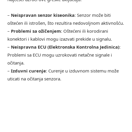
–
Neispravan senzor kiseonika
: Senzor može biti
oštećen ili istrošen, što rezultira nedovoljnom aktivnošću.
–
Problemi sa ožičenjem
: Oštećeni ili korodirani
konektori i kablovi mogu izazvati prekide u signalu.
–
Neispravna ECU (Elektronska Kontrolna Jedinica)
:
Problemi sa ECU mogu uzrokovati netačne signale i
očitanja.
–
Izduvni curenje
: Curenje u izduvnom sistemu može
uticati na očitanja senzora.