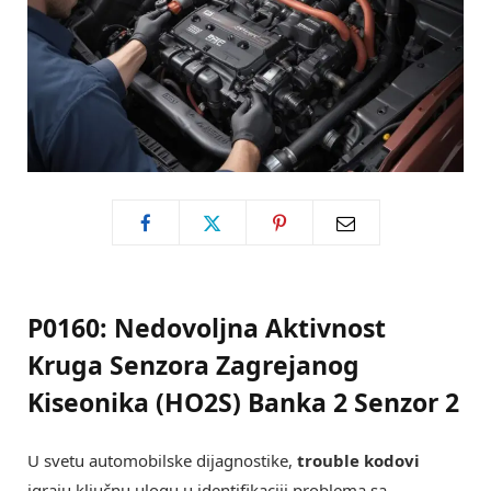
P0160: Nedovoljna Aktivnost
Kruga Senzora Zagrejanog
Kiseonika (HO2S) Banka 2 Senzor 2
U svetu automobilske dijagnostike,
trouble kodovi
igraju ključnu ulogu u identifikaciji problema sa