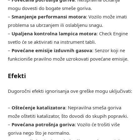
mogu dovesti do bogate smeše goriva.
–
Smanjenje performansi motora
: Vozilo može imati
problema sa ubrzanjem ili oslabljenu snagu.
–
Upaljena kontrolna lampica motora
: Check Engine
svetlo će se aktivirati na instrument tabli.
–
Povećane emisije izduvnih gasova
: Senzor koji ne
funkcioniše pravilno može uzrokovati povećane emisije.
Efekti
Dugoročni efekti ignorisanja ove greške mogu uključivati:
–
Oštećenje katalizatora
: Nepravilna smeša goriva
može oštetiti katalizator, što dovodi do skupih popravki.
–
Povećana potrošnja goriva
: Vozilo će trošiti više
goriva nego što je normalno.