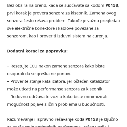
Bez obzira na brend, kada se suočavate sa kodom
P0153
,
prvi korak je provera senzora za kiseonik. Zamena ovog
senzora često rešava problem. Takođe je važno pregledati
sve električne konektore i kablove povezane sa
senzorom, kao i proveriti izduvni sistem na curenja.
Dodatni koraci za popravku:
– Resetujte ECU nakon zamene senzora kako biste
osigurali da se greška ne ponovi.
– Proverite stanje katalizatora, jer oštećen katalizator
može uticati na performanse senzora za kiseonik.
– Redovno održavajte vozilo kako biste minimizirali
mogućnost pojave sličnih problema u budućnosti.
Razumevanje i ispravno rešavanje koda
P0153
je ključno
za održavanje optimalnih performansi vašeg vozila i