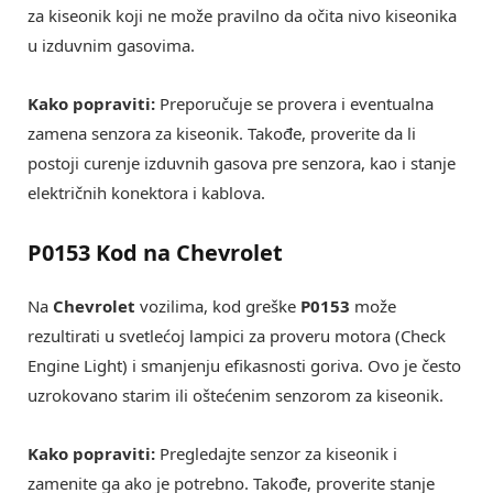
za kiseonik koji ne može pravilno da očita nivo kiseonika
u izduvnim gasovima.
Kako popraviti:
Preporučuje se provera i eventualna
zamena senzora za kiseonik. Takođe, proverite da li
postoji curenje izduvnih gasova pre senzora, kao i stanje
električnih konektora i kablova.
P0153 Kod na Chevrolet
Na
Chevrolet
vozilima, kod greške
P0153
može
rezultirati u svetlećoj lampici za proveru motora (Check
Engine Light) i smanjenju efikasnosti goriva. Ovo je često
uzrokovano starim ili oštećenim senzorom za kiseonik.
Kako popraviti:
Pregledajte senzor za kiseonik i
zamenite ga ako je potrebno. Takođe, proverite stanje