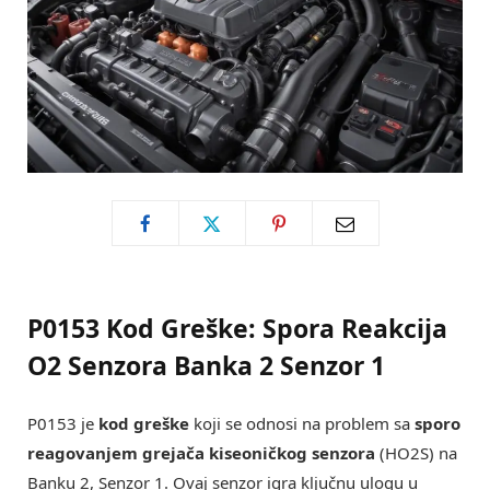
P0153 Kod Greške: Spora Reakcija
O2 Senzora Banka 2 Senzor 1
P0153 je
kod greške
koji se odnosi na problem sa
sporo
reagovanjem grejača kiseoničkog senzora
(HO2S) na
Banku 2, Senzor 1. Ovaj senzor igra ključnu ulogu u