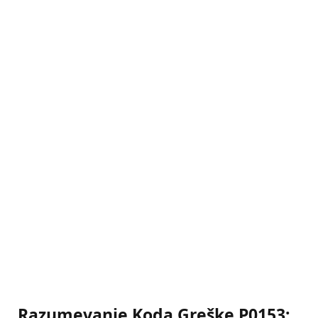
Razumevanje Koda Greške P0153: