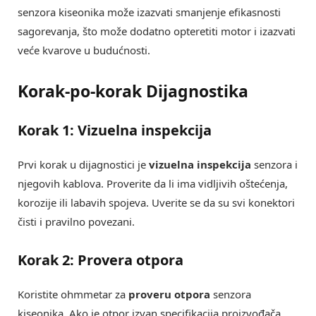
senzora kiseonika može izazvati smanjenje efikasnosti
sagorevanja, što može dodatno opteretiti motor i izazvati
veće kvarove u budućnosti.
Korak-po-korak Dijagnostika
Korak 1: Vizuelna inspekcija
Prvi korak u dijagnostici je
vizuelna inspekcija
senzora i
njegovih kablova. Proverite da li ima vidljivih oštećenja,
korozije ili labavih spojeva. Uverite se da su svi konektori
čisti i pravilno povezani.
Korak 2: Provera otpora
Koristite ohmmetar za
proveru otpora
senzora
kiseonika. Ako je otpor izvan specifikacija proizvođača,