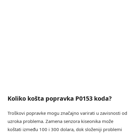
Koliko košta popravka P0153 koda?
Troškovi popravke mogu značajno varirati u zavisnosti od
uzroka problema. Zamena senzora kiseonika može
koštati između 100 i 300 dolara, dok složeniji problemi