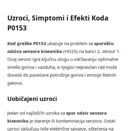
Uzroci, Simptomi i Efekti Koda
P0153
Kod greške P0153
ukazuje na problem sa
sporošću
odziva senzora kiseonika
(HO2S) na banci 2, senzor 1.
Ovaj senzor igra ključnu ulogu u održavanju optimalne
smeše goriva i vazduha, a njegov nepravilan rad može
dovesti do povećane potrošnje goriva i emisije štetnih
gasova.
Uobičajeni uzroci
Jedan od najčešćih uzroka za
spor odziv senzora
kiseonika
je starenje ili kontaminacija senzora. Ostali
uzroci uključuju loše električne spojeve, oštećenja na