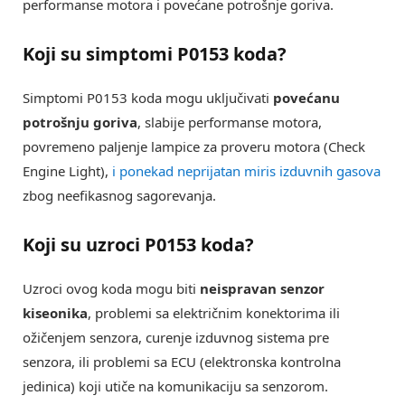
performanse motora i povećane potrošnje goriva.
Koji su simptomi P0153 koda?
Simptomi P0153 koda mogu uključivati
povećanu
potrošnju goriva
, slabije performanse motora,
povremeno paljenje lampice za proveru motora (Check
Engine Light),
i ponekad neprijatan miris izduvnih gasova
zbog neefikasnog sagorevanja.
Koji su uzroci P0153 koda?
Uzroci ovog koda mogu biti
neispravan senzor
kiseonika
, problemi sa električnim konektorima ili
ožičenjem senzora, curenje izduvnog sistema pre
senzora, ili problemi sa ECU (elektronska kontrolna
jedinica) koji utiče na komunikaciju sa senzorom.