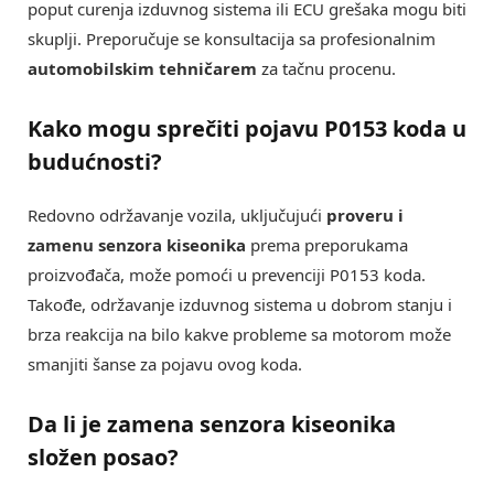
poput curenja izduvnog sistema ili ECU grešaka mogu biti
skuplji. Preporučuje se konsultacija sa profesionalnim
automobilskim tehničarem
za tačnu procenu.
Kako mogu sprečiti pojavu P0153 koda u
budućnosti?
Redovno održavanje vozila, uključujući
proveru i
zamenu senzora kiseonika
prema preporukama
proizvođača, može pomoći u prevenciji P0153 koda.
Takođe, održavanje izduvnog sistema u dobrom stanju i
brza reakcija na bilo kakve probleme sa motorom može
smanjiti šanse za pojavu ovog koda.
Da li je zamena senzora kiseonika
složen posao?