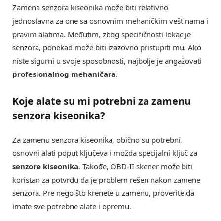
Zamena senzora kiseonika može biti relativno
jednostavna za one sa osnovnim mehaničkim veštinama i
pravim alatima. Međutim, zbog specifičnosti lokacije
senzora, ponekad može biti izazovno pristupiti mu. Ako
niste sigurni u svoje sposobnosti, najbolje je angažovati
profesionalnog mehaničara
.
Koje alate su mi potrebni za zamenu
senzora kiseonika?
Za zamenu senzora kiseonika, obično su potrebni
osnovni alati poput ključeva i možda specijalni ključ za
senzore kiseonika
. Takođe, OBD-II skener može biti
koristan za potvrdu da je problem rešen nakon zamene
senzora. Pre nego što krenete u zamenu, proverite da
imate sve potrebne alate i opremu.