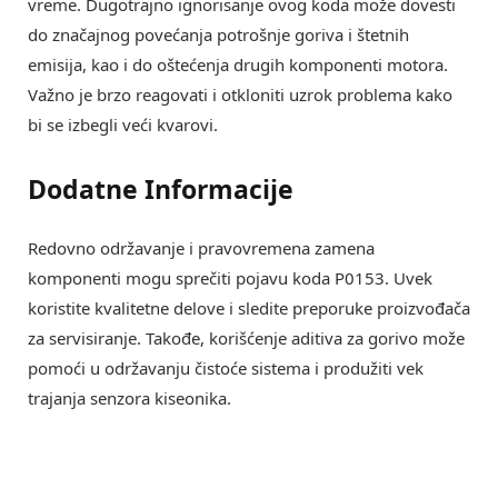
vreme. Dugotrajno ignorisanje ovog koda može dovesti
do značajnog povećanja potrošnje goriva i štetnih
emisija, kao i do oštećenja drugih komponenti motora.
Važno je brzo reagovati i otkloniti uzrok problema kako
bi se izbegli veći kvarovi.
Dodatne Informacije
Redovno održavanje i pravovremena zamena
komponenti mogu sprečiti pojavu koda P0153. Uvek
koristite kvalitetne delove i sledite preporuke proizvođača
za servisiranje. Takođe, korišćenje aditiva za gorivo može
pomoći u održavanju čistoće sistema i produžiti vek
trajanja senzora kiseonika.