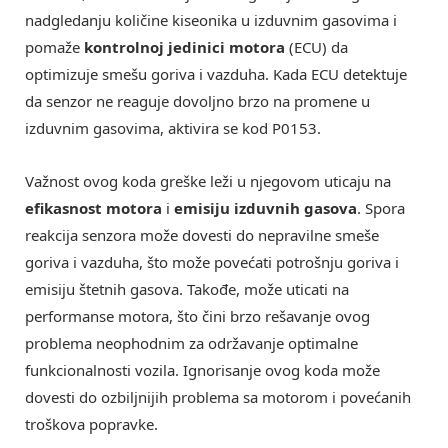
nadgledanju količine kiseonika u izduvnim gasovima i
pomaže
kontrolnoj jedinici motora
(ECU) da
optimizuje smešu goriva i vazduha. Kada ECU detektuje
da senzor ne reaguje dovoljno brzo na promene u
izduvnim gasovima, aktivira se kod P0153.
Važnost ovog koda greške leži u njegovom uticaju na
efikasnost motora
i
emisiju izduvnih gasova
. Spora
reakcija senzora može dovesti do nepravilne smeše
goriva i vazduha, što može povećati potrošnju goriva i
emisiju štetnih gasova. Takođe, može uticati na
performanse motora, što čini brzo rešavanje ovog
problema neophodnim za održavanje optimalne
funkcionalnosti vozila. Ignorisanje ovog koda može
dovesti do ozbiljnijih problema sa motorom i povećanih
troškova popravke.