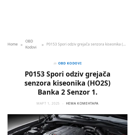
OBD
»
»
Home
P0153 Spori odziv grejača senzora kiseonika (HO2S) Banka 2 Senzor 1.
Kodovi
in
OBD KODOVI
P0153 Spori odziv grejača
senzora kiseonika (HO2S)
Banka 2 Senzor 1.
МАРТ 1, 2025
НЕМА КОМЕНТАРА