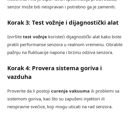
senzor može biti neispravan i potrebno ga je zameniti.
Korak 3: Test vožnje i dijagnostički alat
Izvršite
test vožnje
koristeći dijagnostički alat kako biste
pratili performanse senzora u realnom vremenu. Obratite
pažnju na fluktuacije napona i brzinu odziva senzora.
Korak 4: Provera sistema goriva i
vazduha
Proverite da li postoji
curenje vakuuma
ili problemi sa
sistemom goriva, kao što su zapušeni injektori ili
neispravne svećice, koji mogu uticati na rad senzora.