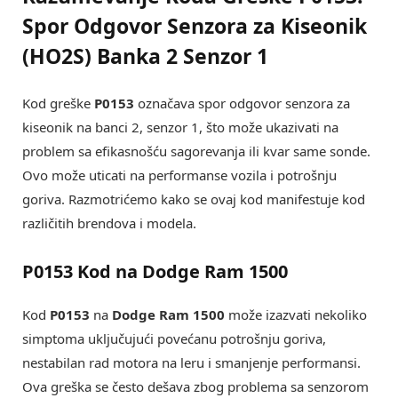
Spor Odgovor Senzora za Kiseonik
(HO2S) Banka 2 Senzor 1
Kod greške
P0153
označava spor odgovor senzora za
kiseonik na banci 2, senzor 1, što može ukazivati na
problem sa efikasnošću sagorevanja ili kvar same sonde.
Ovo može uticati na performanse vozila i potrošnju
goriva. Razmotrićemo kako se ovaj kod manifestuje kod
različitih brendova i modela.
P0153 Kod na Dodge Ram 1500
Kod
P0153
na
Dodge Ram 1500
može izazvati nekoliko
simptoma uključujući povećanu potrošnju goriva,
nestabilan rad motora na leru i smanjenje performansi.
Ova greška se često dešava zbog problema sa senzorom