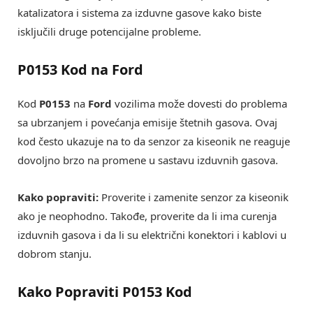
katalizatora i sistema za izduvne gasove kako biste
isključili druge potencijalne probleme.
P0153 Kod na Ford
Kod
P0153
na
Ford
vozilima može dovesti do problema
sa ubrzanjem i povećanja emisije štetnih gasova. Ovaj
kod često ukazuje na to da senzor za kiseonik ne reaguje
dovoljno brzo na promene u sastavu izduvnih gasova.
Kako popraviti:
Proverite i zamenite senzor za kiseonik
ako je neophodno. Takođe, proverite da li ima curenja
izduvnih gasova i da li su električni konektori i kablovi u
dobrom stanju.
Kako Popraviti P0153 Kod