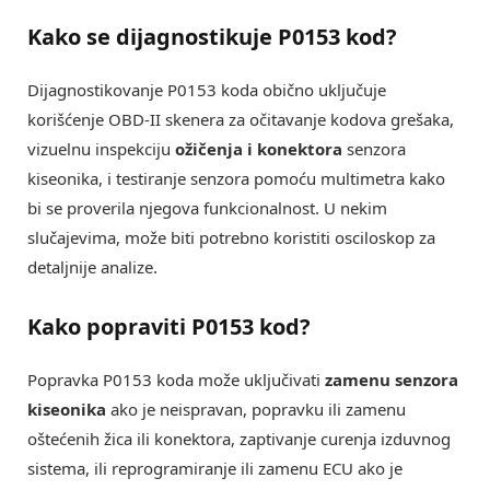
Kako se dijagnostikuje P0153 kod?
Dijagnostikovanje P0153 koda obično uključuje
korišćenje OBD-II skenera za očitavanje kodova grešaka,
vizuelnu inspekciju
ožičenja i konektora
senzora
kiseonika, i testiranje senzora pomoću multimetra kako
bi se proverila njegova funkcionalnost. U nekim
slučajevima, može biti potrebno koristiti osciloskop za
detaljnije analize.
Kako popraviti P0153 kod?
Popravka P0153 koda može uključivati
zamenu senzora
kiseonika
ako je neispravan, popravku ili zamenu
oštećenih žica ili konektora, zaptivanje curenja izduvnog
sistema, ili reprogramiranje ili zamenu ECU ako je