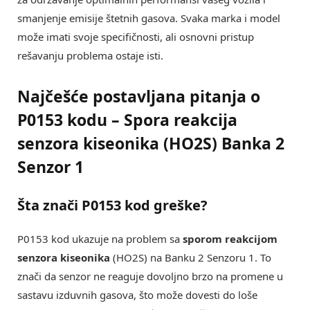
smanjenje emisije štetnih gasova. Svaka marka i model
može imati svoje specifičnosti, ali osnovni pristup
rešavanju problema ostaje isti.
Najčešće postavljana pitanja o
P0153 kodu – Spora reakcija
senzora kiseonika (HO2S) Banka 2
Senzor 1
Šta znači P0153 kod greške?
P0153 kod ukazuje na problem sa
sporom reakcijom
senzora kiseonika
(HO2S) na Banku 2 Senzoru 1. To
znači da senzor ne reaguje dovoljno brzo na promene u
sastavu izduvnih gasova, što može dovesti do loše