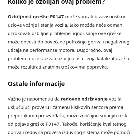
Koliko je ozbiljan ovaj problem?
Ozbiljnost greške P0147
može varirati u zavisnosti od
uslova vožnje i stanja vozila. Iako možda neće odmah
uzrokovati ozbiljne probleme, ignorisanje ove greške
može dovesti do povećane potrošnje goriva i negativnog
uticaja na performanse motora. Dugoročno, ovaj
problem može izazvati ozbiljna oštećenja katalizatora, što
može rezultirati znatnim troškovima popravke.
Ostale informacije
Važno je napomenuti da
redovno održavanje
vozila,
uključujući proveru i zamenu kisikovih senzora prema
preporukama proizvođača, može značajno smanjiti rizik
od pojave greške P0147. Takođe, korišćenje kvalitetnog
goriva i redovna provera izduvnog sistema može pomoći