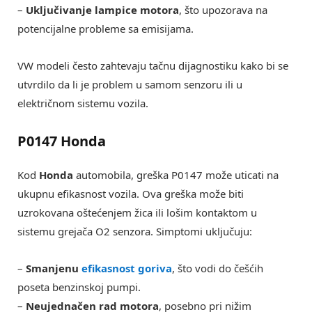
–
Uključivanje lampice motora
, što upozorava na
potencijalne probleme sa emisijama.
VW modeli često zahtevaju tačnu dijagnostiku kako bi se
utvrdilo da li je problem u samom senzoru ili u
električnom sistemu vozila.
P0147 Honda
Kod
Honda
automobila, greška P0147 može uticati na
ukupnu efikasnost vozila. Ova greška može biti
uzrokovana oštećenjem žica ili lošim kontaktom u
sistemu grejača O2 senzora. Simptomi uključuju:
–
Smanjenu
efikasnost goriva
, što vodi do češćih
poseta benzinskoj pumpi.
–
Neujednačen rad motora
, posebno pri nižim