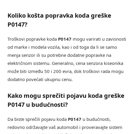
Koliko košta popravka koda greške
P0147?
Troškovi popravke koda
P0147
mogu varirati u zavisnosti
od marke i modela vozila, kao i od toga da li se samo
menja senzor ili su potrebne dodatne popravke na
električnom sistemu. Generalno, cena senzora kiseonika
može biti između 50 i 200 evra, dok troškovi rada mogu
dodatno povećati ukupnu cenu.
Kako mogu sprečiti pojavu koda greške
P0147 u budućnosti?
Da biste sprečili pojavu koda
P0147
u budućnosti,
redovno održavajte vaš automobil i proveravajte sistem