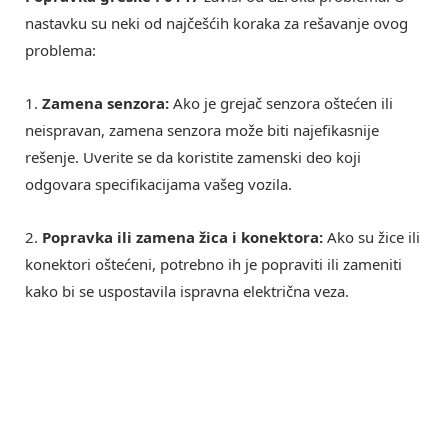
nastavku su neki od najčešćih koraka za rešavanje ovog
problema:
1.
Zamena senzora:
Ako je grejač senzora oštećen ili
neispravan, zamena senzora može biti najefikasnije
rešenje. Uverite se da koristite zamenski deo koji
odgovara specifikacijama vašeg vozila.
2.
Popravka ili zamena žica i konektora:
Ako su žice ili
konektori oštećeni, potrebno ih je popraviti ili zameniti
kako bi se uspostavila ispravna električna veza.