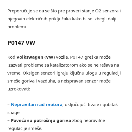
Preporučuje se da se što pre proveri stanje O2 senzora i
njegovih električnih priključaka kako bi se izbegli dalji
problemi.
P0147 VW
Kod
Volkswagen (VW)
vozila, P0147 greška može
izazvati probleme sa katalizatorom ako se ne rešava na
vreme. Oksigen senzori igraju ključnu ulogu u regulaciji
smeše goriva i vazduha, a neispravan senzor može
uzrokovati:
–
Nepravilan rad motora
, uključujući trzaje i gubitak
snage.
–
Povećanu potrošnju goriva
zbog nepravilne
regulacije smeše.