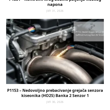
napona
ЈУЛ 31, 2026
P1153 – Nedovoljno prebacivanje grejača senzora
kiseonika (HO2S) Banka 2 Senzor 1
ЈУЛ 30, 2026