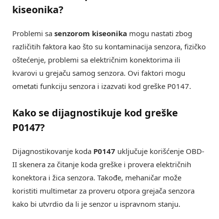
kiseonika?
Problemi sa
senzorom kiseonika
mogu nastati zbog
različitih faktora kao što su kontaminacija senzora, fizičko
oštećenje, problemi sa električnim konektorima ili
kvarovi u grejaču samog senzora. Ovi faktori mogu
ometati funkciju senzora i izazvati kod greške P0147.
Kako se dijagnostikuje kod greške
P0147?
Dijagnostikovanje koda
P0147
uključuje korišćenje OBD-
II skenera za čitanje koda greške i provera električnih
konektora i žica senzora. Takođe, mehaničar može
koristiti multimetar za proveru otpora grejača senzora
kako bi utvrdio da li je senzor u ispravnom stanju.