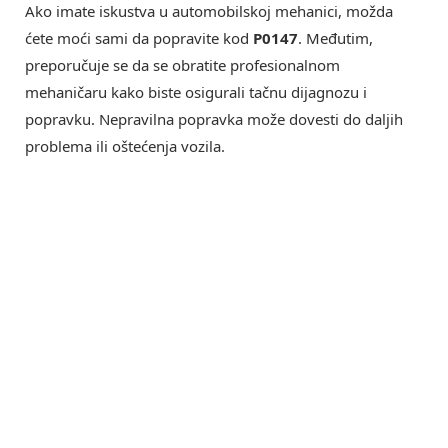
Ako imate iskustva u automobilskoj mehanici, možda
ćete moći sami da popravite kod
P0147
. Međutim,
preporučuje se da se obratite profesionalnom
mehaničaru kako biste osigurali tačnu dijagnozu i
popravku. Nepravilna popravka može dovesti do daljih
problema ili oštećenja vozila.