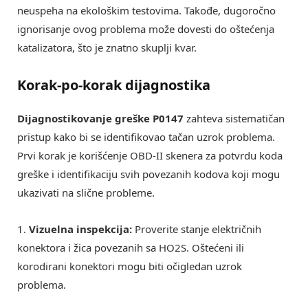
neuspeha na ekološkim testovima. Takođe, dugoročno
ignorisanje ovog problema može dovesti do oštećenja
katalizatora, što je znatno skuplji kvar.
Korak-po-korak dijagnostika
Dijagnostikovanje greške P0147
zahteva sistematičan
pristup kako bi se identifikovao tačan uzrok problema.
Prvi korak je korišćenje OBD-II skenera za potvrdu koda
greške i identifikaciju svih povezanih kodova koji mogu
ukazivati na slične probleme.
1.
Vizuelna inspekcija:
Proverite stanje električnih
konektora i žica povezanih sa HO2S. Oštećeni ili
korodirani konektori mogu biti očigledan uzrok
problema.