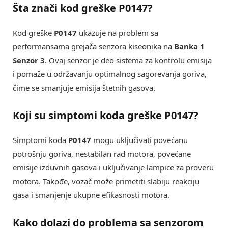
Šta znači kod greške P0147?
Kod greške
P0147
ukazuje na problem sa
performansama grejača senzora kiseonika na
Banka 1
Senzor 3
. Ovaj senzor je deo sistema za kontrolu emisija
i pomaže u održavanju optimalnog sagorevanja goriva,
čime se smanjuje emisija štetnih gasova.
Koji su simptomi koda greške P0147?
Simptomi koda
P0147
mogu uključivati povećanu
potrošnju goriva, nestabilan rad motora, povećane
emisije izduvnih gasova i uključivanje lampice za proveru
motora. Takođe, vozač može primetiti slabiju reakciju
gasa i smanjenje ukupne efikasnosti motora.
Kako dolazi do problema sa senzorom