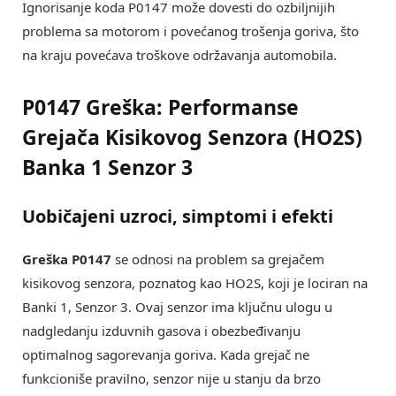
Ignorisanje koda P0147 može dovesti do ozbiljnijih
problema sa motorom i povećanog trošenja goriva, što
na kraju povećava troškove održavanja automobila.
P0147 Greška: Performanse
Grejača Kisikovog Senzora (HO2S)
Banka 1 Senzor 3
Uobičajeni uzroci, simptomi i efekti
Greška P0147
se odnosi na problem sa grejačem
kisikovog senzora, poznatog kao HO2S, koji je lociran na
Banki 1, Senzor 3. Ovaj senzor ima ključnu ulogu u
nadgledanju izduvnih gasova i obezbeđivanju
optimalnog sagorevanja goriva. Kada grejač ne
funkcioniše pravilno, senzor nije u stanju da brzo