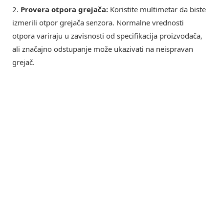
2.
Provera otpora grejača:
Koristite multimetar da biste
izmerili otpor grejača senzora. Normalne vrednosti
otpora variraju u zavisnosti od specifikacija proizvođača,
ali značajno odstupanje može ukazivati na neispravan
grejač.