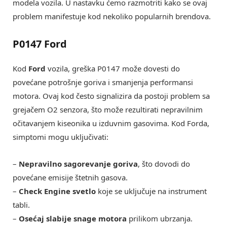
modela vozila. U nastavku ćemo razmotriti kako se ovaj
problem manifestuje kod nekoliko popularnih brendova.
P0147 Ford
Kod
Ford
vozila, greška P0147 može dovesti do
povećane potrošnje goriva i smanjenja performansi
motora. Ovaj kod često signalizira da postoji problem sa
grejačem O2 senzora, što može rezultirati nepravilnim
očitavanjem kiseonika u izduvnim gasovima. Kod Forda,
simptomi mogu uključivati:
–
Nepravilno sagorevanje goriva
, što dovodi do
povećane emisije štetnih gasova.
–
Check Engine svetlo
koje se uključuje na instrument
tabli.
–
Osećaj slabije snage motora
prilikom ubrzanja.