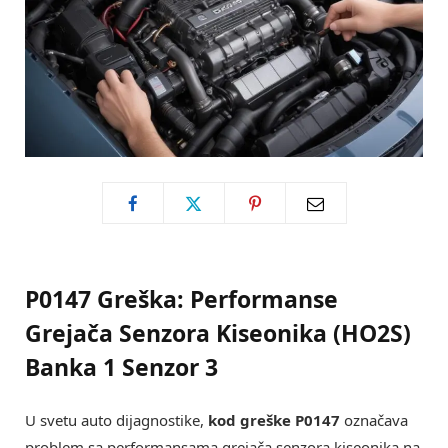
P0147 Greška: Performanse
Grejača Senzora Kiseonika (HO2S)
Banka 1 Senzor 3
U svetu auto dijagnostike,
kod greške P0147
označava
problem sa performansama grejača senzora kiseonika na