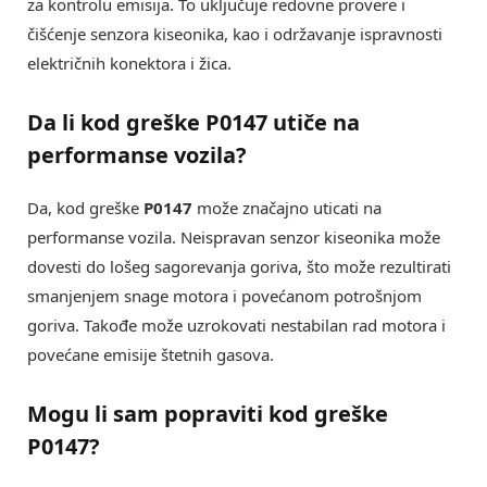
za kontrolu emisija. To uključuje redovne provere i
čišćenje senzora kiseonika, kao i održavanje ispravnosti
električnih konektora i žica.
Da li kod greške P0147 utiče na
performanse vozila?
Da, kod greške
P0147
može značajno uticati na
performanse vozila. Neispravan senzor kiseonika može
dovesti do lošeg sagorevanja goriva, što može rezultirati
smanjenjem snage motora i povećanom potrošnjom
goriva. Takođe može uzrokovati nestabilan rad motora i
povećane emisije štetnih gasova.
Mogu li sam popraviti kod greške
P0147?