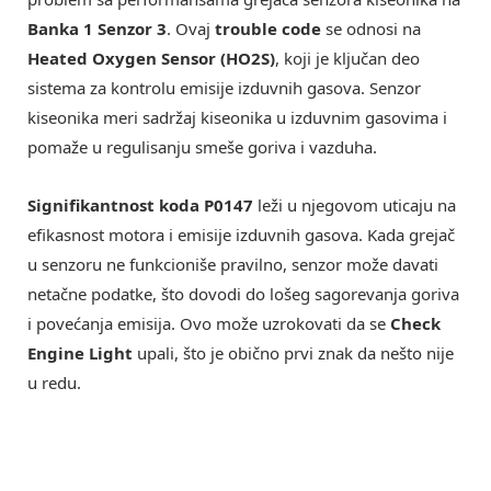
Banka 1 Senzor 3
. Ovaj
trouble code
se odnosi na
Heated Oxygen Sensor (HO2S)
, koji je ključan deo
sistema za kontrolu emisije izduvnih gasova. Senzor
kiseonika meri sadržaj kiseonika u izduvnim gasovima i
pomaže u regulisanju smeše goriva i vazduha.
Signifikantnost koda P0147
leži u njegovom uticaju na
efikasnost motora i emisije izduvnih gasova. Kada grejač
u senzoru ne funkcioniše pravilno, senzor može davati
netačne podatke, što dovodi do lošeg sagorevanja goriva
i povećanja emisija. Ovo može uzrokovati da se
Check
Engine Light
upali, što je obično prvi znak da nešto nije
u redu.