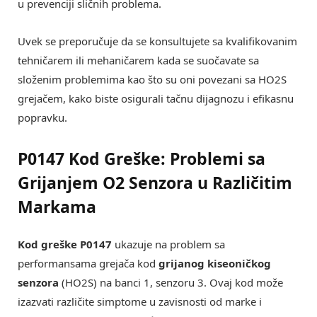
u prevenciji sličnih problema.
Uvek se preporučuje da se konsultujete sa kvalifikovanim
tehničarem ili mehaničarem kada se suočavate sa
složenim problemima kao što su oni povezani sa HO2S
grejačem, kako biste osigurali tačnu dijagnozu i efikasnu
popravku.
P0147 Kod Greške: Problemi sa
Grijanjem O2 Senzora u Različitim
Markama
Kod greške P0147
ukazuje na problem sa
performansama grejača kod
grijanog kiseoničkog
senzora
(HO2S) na banci 1, senzoru 3. Ovaj kod može
izazvati različite simptome u zavisnosti od marke i