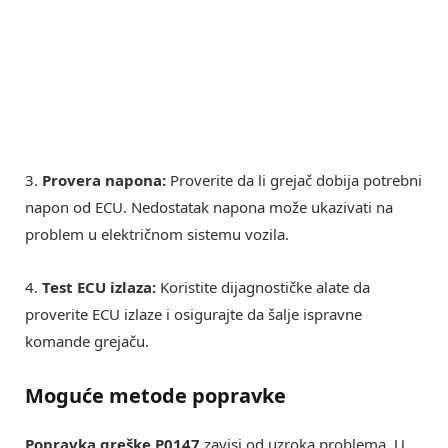
3.
Provera napona:
Proverite da li grejač dobija potrebni
napon od ECU. Nedostatak napona može ukazivati na
problem u električnom sistemu vozila.
4.
Test ECU izlaza:
Koristite dijagnostičke alate da
proverite ECU izlaze i osigurajte da šalje ispravne
komande grejaču.
Moguće metode popravke
Popravka greške P0147
zavisi od uzroka problema. U