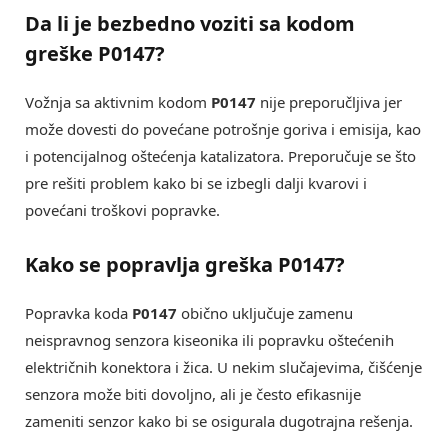
Da li je bezbedno voziti sa kodom
greške P0147?
Vožnja sa aktivnim kodom
P0147
nije preporučljiva jer
može dovesti do povećane potrošnje goriva i emisija, kao
i potencijalnog oštećenja katalizatora. Preporučuje se što
pre rešiti problem kako bi se izbegli dalji kvarovi i
povećani troškovi popravke.
Kako se popravlja greška P0147?
Popravka koda
P0147
obično uključuje zamenu
neispravnog senzora kiseonika ili popravku oštećenih
električnih konektora i žica. U nekim slučajevima, čišćenje
senzora može biti dovoljno, ali je često efikasnije
zameniti senzor kako bi se osigurala dugotrajna rešenja.