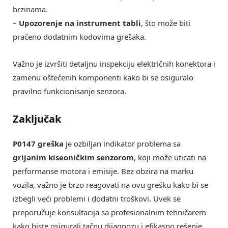
brzinama.
–
Upozorenje na instrument tabli
, što može biti
praćeno dodatnim kodovima grešaka.
Važno je izvršiti detaljnu inspekciju električnih konektora i
zamenu oštećenih komponenti kako bi se osiguralo
pravilno funkcionisanje senzora.
Zaključak
P0147 greška
je ozbiljan indikator problema sa
grijanim kiseoničkim senzorom
, koji može uticati na
performanse motora i emisije. Bez obzira na marku
vozila, važno je brzo reagovati na ovu grešku kako bi se
izbegli veći problemi i dodatni troškovi. Uvek se
preporučuje konsultacija sa profesionalnim tehničarem
kako biste osigurali tačnu dijagnozu i efikasno rešenje