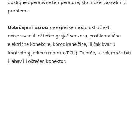
dostigne operativne temperature, što može izazvati niz
problema.
Uobičajeni uzroci
ove greške mogu uključivati
neispravan ili oštećen grejač senzora, problematične
električne konekcije, korodirane žice, ili čak kvar u
kontrolnoj jedinici motora (ECU). Takođe, uzrok može biti
i labav ili oštećen konektor.