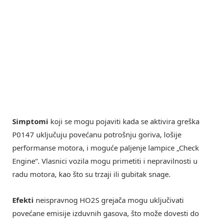
Simptomi
koji se mogu pojaviti kada se aktivira greška
P0147 uključuju povećanu potrošnju goriva, lošije
performanse motora, i moguće paljenje lampice „Check
Engine“. Vlasnici vozila mogu primetiti i nepravilnosti u
radu motora, kao što su trzaji ili gubitak snage.
Efekti
neispravnog HO2S grejača mogu uključivati
povećane emisije izduvnih gasova, što može dovesti do