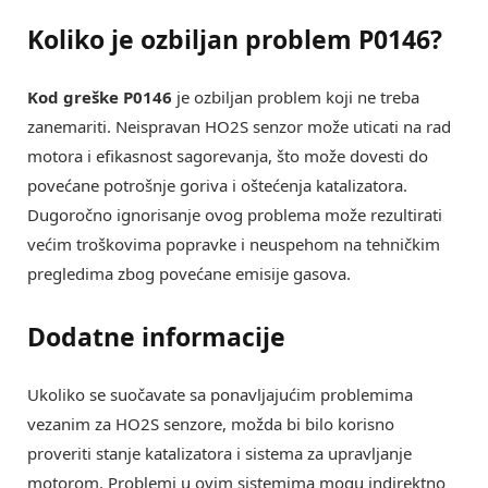
Koliko je ozbiljan problem P0146?
Kod greške P0146
je ozbiljan problem koji ne treba
zanemariti. Neispravan HO2S senzor može uticati na rad
motora i efikasnost sagorevanja, što može dovesti do
povećane potrošnje goriva i oštećenja katalizatora.
Dugoročno ignorisanje ovog problema može rezultirati
većim troškovima popravke i neuspehom na tehničkim
pregledima zbog povećane emisije gasova.
Dodatne informacije
Ukoliko se suočavate sa ponavljajućim problemima
vezanim za HO2S senzore, možda bi bilo korisno
proveriti stanje katalizatora i sistema za upravljanje
motorom. Problemi u ovim sistemima mogu indirektno