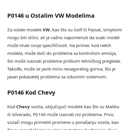
P0146 u Ostalim VW Modelima
Za ostale modele
VW
, kao što su Golf ili Passat, simptomi
mogu biti slični, ali je važno napomenuti da svaki model
može imati svoje specifičnosti. Na primer, kod nekih
modela, može doći do problema sa kontrolom emisija,
što može izazvati probleme prilikom tehničkog pregleda.
Takođe, može se javiti miris nesagorelog goriva, što je
jasan pokazatelj problema sa izduvnim sistemom.
P0146 Kod Chevy
Kod
Chevy
vozila, uključujući modele kao što su Malibu
ili Silverado, P0146 može izazvati niz problema. Prvo,
vozači mogu primetiti promene u ponašanju vozila, kao
što su neuobičajeni zvukovi iz motora ili vibracije. Ovaj