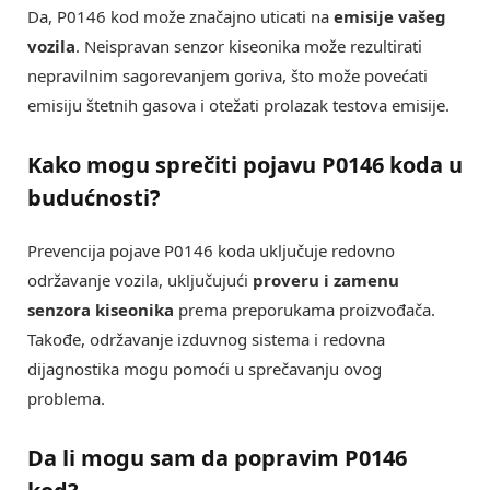
Da, P0146 kod može značajno uticati na
emisije vašeg
vozila
. Neispravan senzor kiseonika može rezultirati
nepravilnim sagorevanjem goriva, što može povećati
emisiju štetnih gasova i otežati prolazak testova emisije.
Kako mogu sprečiti pojavu P0146 koda u
budućnosti?
Prevencija pojave P0146 koda uključuje redovno
održavanje vozila, uključujući
proveru i zamenu
senzora kiseonika
prema preporukama proizvođača.
Takođe, održavanje izduvnog sistema i redovna
dijagnostika mogu pomoći u sprečavanju ovog
problema.
Da li mogu sam da popravim P0146