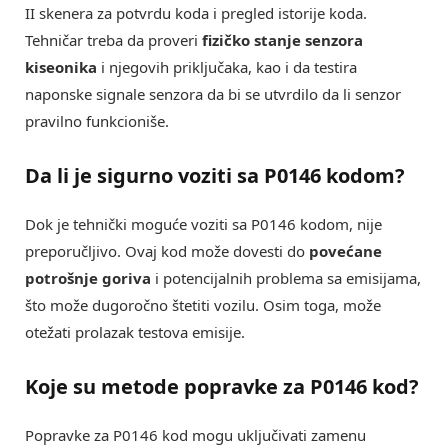
II skenera za potvrdu koda i pregled istorije koda.
Tehničar treba da proveri
fizičko stanje senzora
kiseonika
i njegovih priključaka, kao i da testira
naponske signale senzora da bi se utvrdilo da li senzor
pravilno funkcioniše.
Da li je sigurno voziti sa P0146 kodom?
Dok je tehnički moguće voziti sa P0146 kodom, nije
preporučljivo. Ovaj kod može dovesti do
povećane
potrošnje goriva
i potencijalnih problema sa emisijama,
što može dugoročno štetiti vozilu. Osim toga, može
otežati prolazak testova emisije.
Koje su metode popravke za P0146 kod?
Popravke za P0146 kod mogu uključivati zamenu