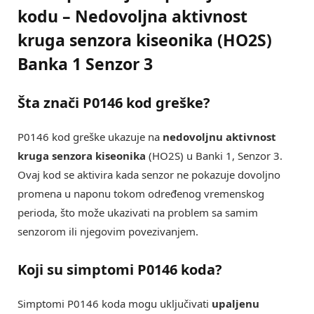
kodu – Nedovoljna aktivnost
kruga senzora kiseonika (HO2S)
Banka 1 Senzor 3
Šta znači P0146 kod greške?
P0146 kod greške ukazuje na
nedovoljnu aktivnost
kruga senzora kiseonika
(HO2S) u Banki 1, Senzor 3.
Ovaj kod se aktivira kada senzor ne pokazuje dovoljno
promena u naponu tokom određenog vremenskog
perioda, što može ukazivati na problem sa samim
senzorom ili njegovim povezivanjem.
Koji su simptomi P0146 koda?
Simptomi P0146 koda mogu uključivati
upaljenu