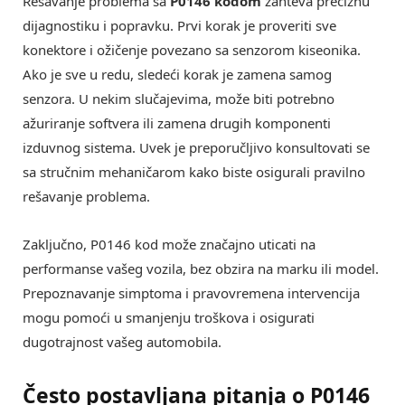
Rešavanje problema sa
P0146 kodom
zahteva preciznu
dijagnostiku i popravku. Prvi korak je proveriti sve
konektore i ožičenje povezano sa senzorom kiseonika.
Ako je sve u redu, sledeći korak je zamena samog
senzora. U nekim slučajevima, može biti potrebno
ažuriranje softvera ili zamena drugih komponenti
izduvnog sistema. Uvek je preporučljivo konsultovati se
sa stručnim mehaničarom kako biste osigurali pravilno
rešavanje problema.
Zaključno, P0146 kod može značajno uticati na
performanse vašeg vozila, bez obzira na marku ili model.
Prepoznavanje simptoma i pravovremena intervencija
mogu pomoći u smanjenju troškova i osigurati
dugotrajnost vašeg automobila.
Često postavljana pitanja o P0146