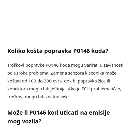
Koliko košta popravka P0146 koda?
Troškovi popravke P0146 koda mogu varirati u zavisnosti
od uzroka problema. Zamena senzora kiseonika može
koštati od 100 do 300 evra, dok bi popravka žica ili
konektora mogla biti jeftinija. Ako je ECU problematičan,
troškovi mogu biti znatno viši.
Može li P0146 kod uticati na emisije
mog vozila?