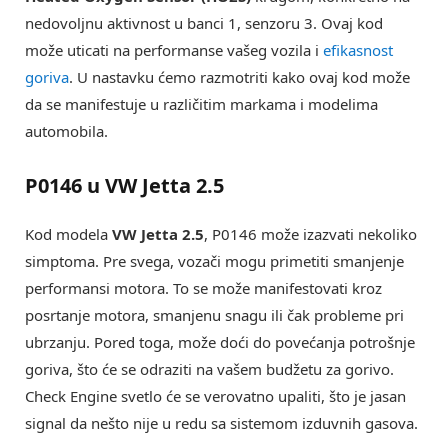
nedovoljnu aktivnost u banci 1, senzoru 3. Ovaj kod
može uticati na performanse vašeg vozila i
efikasnost
goriva
. U nastavku ćemo razmotriti kako ovaj kod može
da se manifestuje u različitim markama i modelima
automobila.
P0146 u VW Jetta 2.5
Kod modela
VW Jetta 2.5
, P0146 može izazvati nekoliko
simptoma. Pre svega, vozači mogu primetiti smanjenje
performansi motora. To se može manifestovati kroz
posrtanje motora, smanjenu snagu ili čak probleme pri
ubrzanju. Pored toga, može doći do povećanja potrošnje
goriva, što će se odraziti na vašem budžetu za gorivo.
Check Engine svetlo će se verovatno upaliti, što je jasan
signal da nešto nije u redu sa sistemom izduvnih gasova.