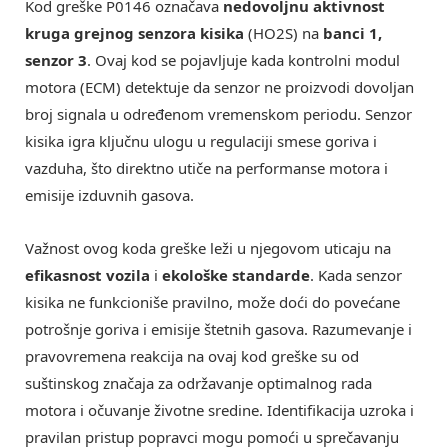
Kod greške P0146 označava
nedovoljnu aktivnost
kruga grejnog senzora kisika
(HO2S) na
banci 1,
senzor 3
. Ovaj kod se pojavljuje kada kontrolni modul
motora (ECM) detektuje da senzor ne proizvodi dovoljan
broj signala u određenom vremenskom periodu. Senzor
kisika igra ključnu ulogu u regulaciji smese goriva i
vazduha, što direktno utiče na performanse motora i
emisije izduvnih gasova.
Važnost ovog koda greške leži u njegovom uticaju na
efikasnost vozila
i
ekološke standarde
. Kada senzor
kisika ne funkcioniše pravilno, može doći do povećane
potrošnje goriva i emisije štetnih gasova. Razumevanje i
pravovremena reakcija na ovaj kod greške su od
suštinskog značaja za održavanje optimalnog rada
motora i očuvanje životne sredine. Identifikacija uzroka i
pravilan pristup popravci mogu pomoći u sprečavanju