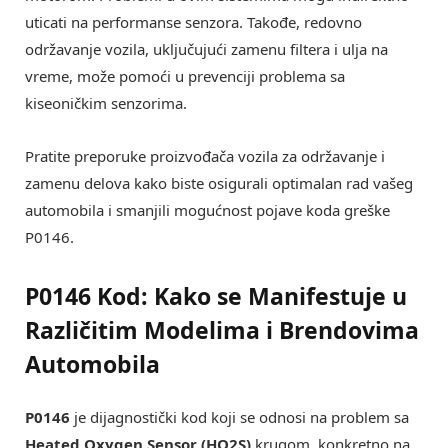
uticati na performanse senzora. Takođe, redovno
održavanje vozila, uključujući zamenu filtera i ulja na
vreme, može pomoći u prevenciji problema sa
kiseoničkim senzorima.
Pratite preporuke proizvođača vozila za održavanje i
zamenu delova kako biste osigurali optimalan rad vašeg
automobila i smanjili mogućnost pojave koda greške
P0146.
P0146 Kod: Kako se Manifestuje u
Različitim Modelima i Brendovima
Automobila
P0146
je dijagnostički kod koji se odnosi na problem sa
Heated Oxygen Sensor (HO2S)
krugom, konkretno na