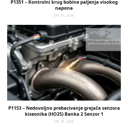
P1351 – Kontrolni krug bobine paljenja visokog
napona
ЈУЛ 31, 2026
P1153 – Nedovoljno prebacivanje grejača senzora
kiseonika (HO2S) Banka 2 Senzor 1
ЈУЛ 30, 2026