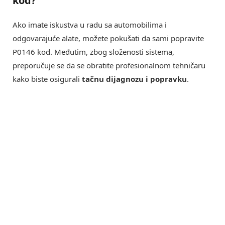
kod?
Ako imate iskustva u radu sa automobilima i
odgovarajuće alate, možete pokušati da sami popravite
P0146 kod. Međutim, zbog složenosti sistema,
preporučuje se da se obratite profesionalnom tehničaru
kako biste osigurali
tačnu dijagnozu i popravku
.