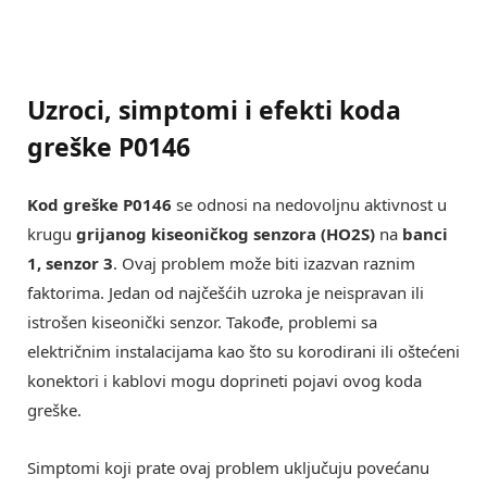
Uzroci, simptomi i efekti koda
greške P0146
Kod greške P0146
se odnosi na nedovoljnu aktivnost u
krugu
grijanog kiseoničkog senzora (HO2S)
na
banci
1, senzor 3
. Ovaj problem može biti izazvan raznim
faktorima. Jedan od najčešćih uzroka je neispravan ili
istrošen kiseonički senzor. Takođe, problemi sa
električnim instalacijama kao što su korodirani ili oštećeni
konektori i kablovi mogu doprineti pojavi ovog koda
greške.
Simptomi koji prate ovaj problem uključuju povećanu