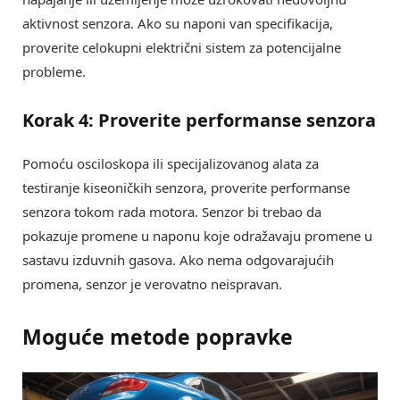
aktivnost senzora. Ako su naponi van specifikacija,
proverite celokupni električni sistem za potencijalne
probleme.
Korak 4: Proverite performanse senzora
Pomoću osciloskopa ili specijalizovanog alata za
testiranje kiseoničkih senzora, proverite performanse
senzora tokom rada motora. Senzor bi trebao da
pokazuje promene u naponu koje odražavaju promene u
sastavu izduvnih gasova. Ako nema odgovarajućih
promena, senzor je verovatno neispravan.
Moguće metode popravke