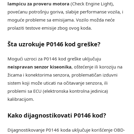
lampicu za proveru motora
(Check Engine Light),
povećanu potrošnju goriva, slabije performanse vozila, i
moguće probleme sa emisijama. Vozilo možda neće
prolaziti testove emisije zbog ovog koda.
Šta uzrokuje P0146 kod greške?
Mogući uzroci za P0146 kod greške uključuju
neispravan senzor kiseonika
, oštećenje ili koroziju na
žicama i konektorima senzora, problematičan izduvni
sistem koji može uticati na očitavanje senzora, ili
problemi sa ECU (elektronska kontrolna jedinica)
kalibracijom.
Kako dijagnostikovati P0146 kod?
Dijagnostikovanje P0146 koda uključuje korišćenje OBD-