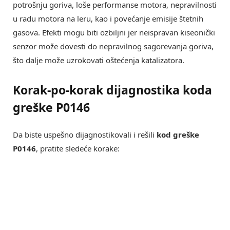
potrošnju goriva, loše performanse motora, nepravilnosti
u radu motora na leru, kao i povećanje emisije štetnih
gasova. Efekti mogu biti ozbiljni jer neispravan kiseonički
senzor može dovesti do nepravilnog sagorevanja goriva,
što dalje može uzrokovati oštećenja katalizatora.
Korak-po-korak dijagnostika koda
greške P0146
Da biste uspešno dijagnostikovali i rešili
kod greške
P0146
, pratite sledeće korake: