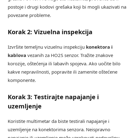
postoje i drugi kodovi grešaka koji bi mogli ukazivati na
povezane probleme.
Korak 2: Vizuelna inspekcija
Izvršite temeljnu vizuelnu inspekciju
konektora i
kablova
vezanih za HO2S senzor. Tražite znakove
korozije, oštećenja ili labavih spojeva. Ako uočite bilo
kakve nepravilnosti, popravite ili zamenite oštećene
komponente.
Korak 3: Testirajte napajanje i
uzemljenje
Koristite multimetar da biste testirali napajanje i
uzemljenje na konektorima senzora. Neispravno
napajanje ili uzemljenje može uzrokovati nedovoljnu