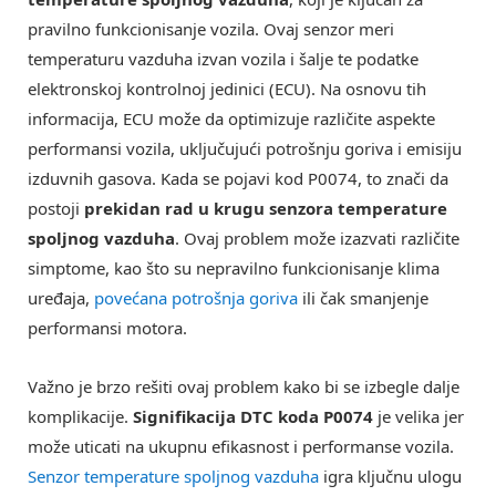
pravilno funkcionisanje vozila. Ovaj senzor meri
temperaturu vazduha izvan vozila i šalje te podatke
elektronskoj kontrolnoj jedinici (ECU). Na osnovu tih
informacija, ECU može da optimizuje različite aspekte
performansi vozila, uključujući potrošnju goriva i emisiju
izduvnih gasova. Kada se pojavi kod P0074, to znači da
postoji
prekidan rad u krugu senzora temperature
spoljnog vazduha
. Ovaj problem može izazvati različite
simptome, kao što su nepravilno funkcionisanje klima
uređaja,
povećana potrošnja goriva
ili čak smanjenje
performansi motora.
Važno je brzo rešiti ovaj problem kako bi se izbegle dalje
komplikacije.
Signifikacija DTC koda P0074
je velika jer
može uticati na ukupnu efikasnost i performanse vozila.
Senzor temperature spoljnog vazduha
igra ključnu ulogu