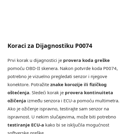
Koraci za Dijagnostiku P0074
Prvi korak u dijagnostici je
provera koda greške
pomoću OBD-II skenera. Nakon potvrde koda P0074,
potrebno je vizuelno pregledati senzor i njegove
konektore. Potražite
znake korozije ili fizičkog
oštećenja
. Sledeći korak je
provera kontinuiteta
ožičenja
između senzora i ECU-a pomoću multimetra.
Ako je ožičenje ispravno, testirajte sam senzor na
ispravnost. U nekim slučajevima, može biti potrebno
testiranje ECU-a
kako bi se isključila mogućnost
softverske greške.