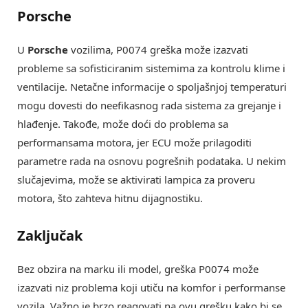
Porsche
U
Porsche
vozilima, P0074 greška može izazvati
probleme sa sofisticiranim sistemima za kontrolu klime i
ventilacije. Netačne informacije o spoljašnjoj temperaturi
mogu dovesti do neefikasnog rada sistema za grejanje i
hlađenje. Takođe, može doći do problema sa
performansama motora, jer ECU može prilagoditi
parametre rada na osnovu pogrešnih podataka. U nekim
slučajevima, može se aktivirati lampica za proveru
motora, što zahteva hitnu dijagnostiku.
Zaključak
Bez obzira na marku ili model, greška P0074 može
izazvati niz problema koji utiču na komfor i performanse
vozila. Važno je brzo reagovati na ovu grešku kako bi se