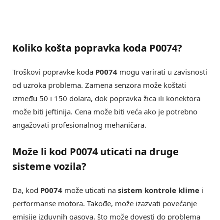
Koliko košta popravka koda P0074?
Troškovi popravke koda
P0074
mogu varirati u zavisnosti
od uzroka problema. Zamena senzora može koštati
između 50 i 150 dolara, dok popravka žica ili konektora
može biti jeftinija. Cena može biti veća ako je potrebno
angažovati profesionalnog mehaničara.
Može li kod P0074 uticati na druge
sisteme vozila?
Da, kod
P0074
može uticati na
sistem kontrole klime
i
performanse motora. Takođe, može izazvati povećanje
emisije izduvnih gasova, što može dovesti do problema