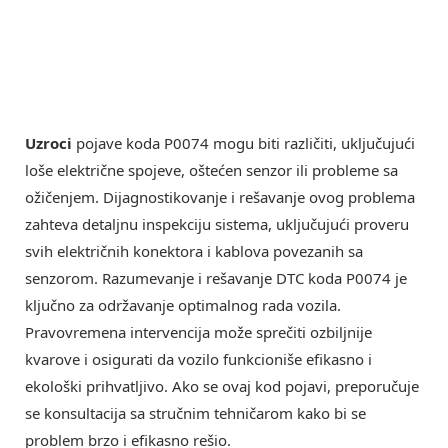
Uzroci
pojave koda P0074 mogu biti različiti, uključujući
loše električne spojeve, oštećen senzor ili probleme sa
ožičenjem. Dijagnostikovanje i rešavanje ovog problema
zahteva detaljnu inspekciju sistema, uključujući proveru
svih električnih konektora i kablova povezanih sa
senzorom. Razumevanje i rešavanje DTC koda P0074 je
ključno za održavanje optimalnog rada vozila.
Pravovremena intervencija može sprečiti ozbiljnije
kvarove i osigurati da vozilo funkcioniše efikasno i
ekološki prihvatljivo. Ako se ovaj kod pojavi, preporučuje
se konsultacija sa stručnim tehničarom kako bi se
problem brzo i efikasno rešio.