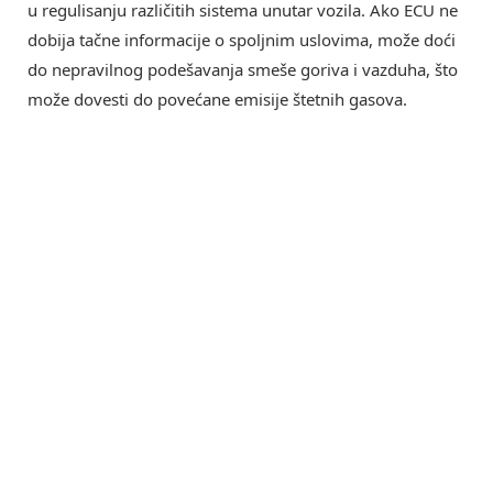
u regulisanju različitih sistema unutar vozila. Ako ECU ne
dobija tačne informacije o spoljnim uslovima, može doći
do nepravilnog podešavanja smeše goriva i vazduha, što
može dovesti do povećane emisije štetnih gasova.