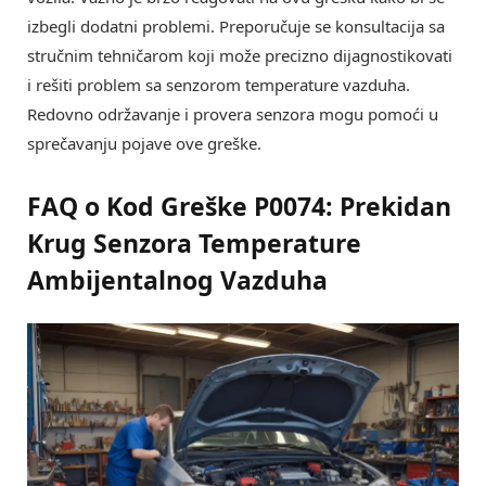
izbegli dodatni problemi. Preporučuje se konsultacija sa
stručnim tehničarom koji može precizno dijagnostikovati
i rešiti problem sa senzorom temperature vazduha.
Redovno održavanje i provera senzora mogu pomoći u
sprečavanju pojave ove greške.
FAQ o Kod Greške P0074: Prekidan
Krug Senzora Temperature
Ambijentalnog Vazduha