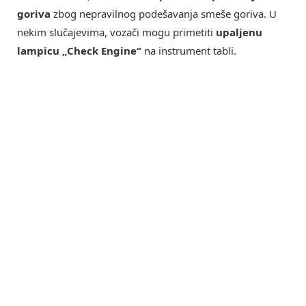
goriva
zbog nepravilnog podešavanja smeše goriva. U
nekim slučajevima, vozači mogu primetiti
upaljenu
lampicu „Check Engine“
na instrument tabli.