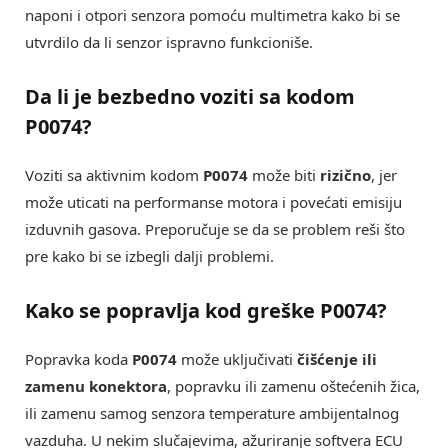
naponi i otpori senzora pomoću multimetra kako bi se
utvrdilo da li senzor ispravno funkcioniše.
Da li je bezbedno voziti sa kodom
P0074?
Voziti sa aktivnim kodom
P0074
može biti
rizično
, jer
može uticati na performanse motora i povećati emisiju
izduvnih gasova. Preporučuje se da se problem reši što
pre kako bi se izbegli dalji problemi.
Kako se popravlja kod greške P0074?
Popravka koda
P0074
može uključivati
čišćenje ili
zamenu konektora
, popravku ili zamenu oštećenih žica,
ili zamenu samog senzora temperature ambijentalnog
vazduha. U nekim slučajevima, ažuriranje softvera ECU