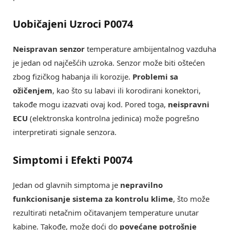
Uobičajeni Uzroci P0074
Neispravan senzor
temperature ambijentalnog vazduha
je jedan od najčešćih uzroka. Senzor može biti oštećen
zbog fizičkog habanja ili korozije.
Problemi sa
ožičenjem
, kao što su labavi ili korodirani konektori,
takođe mogu izazvati ovaj kod. Pored toga,
neispravni
ECU
(elektronska kontrolna jedinica) može pogrešno
interpretirati signale senzora.
Simptomi i Efekti P0074
Jedan od glavnih simptoma je
nepravilno
funkcionisanje sistema za kontrolu klime
, što može
rezultirati netačnim očitavanjem temperature unutar
kabine. Takođe, može doći do
povećane potrošnje