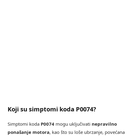
Koji su simptomi koda P0074?
Simptomi koda
P0074
mogu uključivati
nepravilno
ponašanje motora
, kao što su loše ubrzanje, povećana