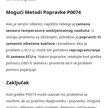
Mogući Metodi Popravke P0074
Ako je senzor oštećen, najčešće rešenje je
zamena
senzora temperature ambijentalnog vazduha
. U
slučaju problema sa ožičenjem, potrebno je
popraviti ili
zameniti oštećene kablove
i konektore. Ako je
problem u ECU-u, može biti potrebno
reprogramiranje
ili zamena ECU-a
. Nakon popravke, resetujte kod greške
pomoću OBD-II skenera i proverite da li se problem
ponovo pojavljuje.
Zaključak
Kod greške P0074 može izazvati niz problema sa
vozilom, ali uz pravilnu dijagnostiku i popravku, moguće
je brzo i efikasno rešiti problem. Redovno održavanje i