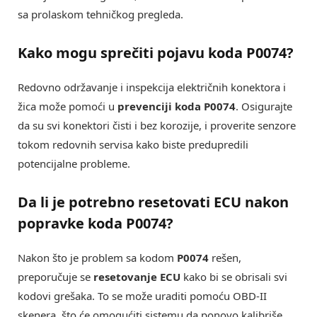
sa prolaskom tehničkog pregleda.
Kako mogu sprečiti pojavu koda P0074?
Redovno održavanje i inspekcija električnih konektora i
žica može pomoći u
prevenciji koda P0074
. Osigurajte
da su svi konektori čisti i bez korozije, i proverite senzore
tokom redovnih servisa kako biste predupredili
potencijalne probleme.
Da li je potrebno resetovati ECU nakon
popravke koda P0074?
Nakon što je problem sa kodom
P0074
rešen,
preporučuje se
resetovanje ECU
kako bi se obrisali svi
kodovi grešaka. To se može uraditi pomoću OBD-II
skenera, što će omogućiti sistemu da ponovo kalibriše