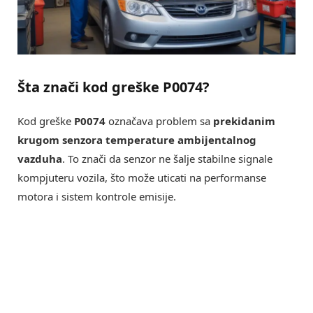
Šta znači kod greške P0074?
Kod greške
P0074
označava problem sa
prekidanim
krugom senzora temperature ambijentalnog
vazduha
. To znači da senzor ne šalje stabilne signale
kompjuteru vozila, što može uticati na performanse
motora i sistem kontrole emisije.