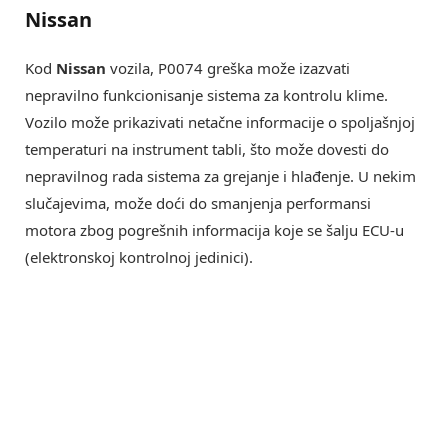
Nissan
Kod
Nissan
vozila, P0074 greška može izazvati
nepravilno funkcionisanje sistema za kontrolu klime.
Vozilo može prikazivati netačne informacije o spoljašnjoj
temperaturi na instrument tabli, što može dovesti do
nepravilnog rada sistema za grejanje i hlađenje. U nekim
slučajevima, može doći do smanjenja performansi
motora zbog pogrešnih informacija koje se šalju ECU-u
(elektronskoj kontrolnoj jedinici).