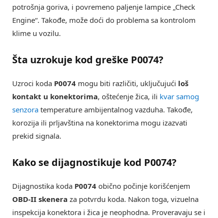
potrošnja goriva, i povremeno paljenje lampice „Check
Engine“. Takođe, može doći do problema sa kontrolom
klime u vozilu.
Šta uzrokuje kod greške P0074?
Uzroci koda
P0074
mogu biti različiti, uključujući
loš
kontakt u konektorima
, oštećenje žica, ili
kvar samog
senzora
temperature ambijentalnog vazduha. Takođe,
korozija ili prljavština na konektorima mogu izazvati
prekid signala.
Kako se dijagnostikuje kod P0074?
Dijagnostika koda
P0074
obično počinje korišćenjem
OBD-II skenera
za potvrdu koda. Nakon toga, vizuelna
inspekcija konektora i žica je neophodna. Proveravaju se i