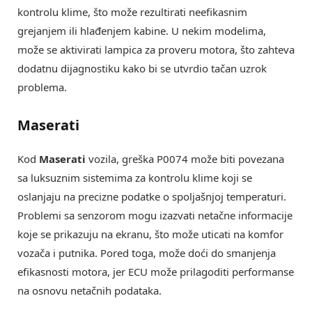
kontrolu klime, što može rezultirati neefikasnim
grejanjem ili hlađenjem kabine. U nekim modelima,
može se aktivirati lampica za proveru motora, što zahteva
dodatnu dijagnostiku kako bi se utvrdio tačan uzrok
problema.
Maserati
Kod
Maserati
vozila, greška P0074 može biti povezana
sa luksuznim sistemima za kontrolu klime koji se
oslanjaju na precizne podatke o spoljašnjoj temperaturi.
Problemi sa senzorom mogu izazvati netačne informacije
koje se prikazuju na ekranu, što može uticati na komfor
vozača i putnika. Pored toga, može doći do smanjenja
efikasnosti motora, jer ECU može prilagoditi performanse
na osnovu netačnih podataka.