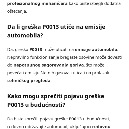
profesionalnog mehaničara
kako biste izbegli dodatna
oštećenja.
Da li greška P0013 utiče na emisije
automobila?
Da, greška
P0013
može uticati na
emisije automobila
.
Nepravilno funkcionisanje bregaste osovine može dovesti
do
nepotpunog sagorevanja goriva
, što može
povećati emisiju štetnih gasova i uticati na prolazak
tehničkog pregleda
.
Kako mogu sprečiti pojavu greške
P0013 u budućnosti?
Da biste sprečili pojavu greške
P0013
u budućnosti,
redovno održavajte automobil, uključujući
redovnu