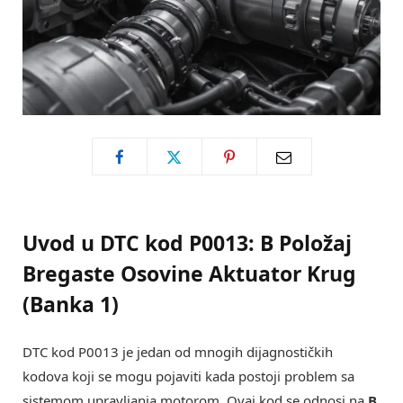
Uvod u DTC kod P0013: B Položaj
Bregaste Osovine Aktuator Krug
(Banka 1)
DTC kod P0013 je jedan od mnogih dijagnostičkih
kodova koji se mogu pojaviti kada postoji problem sa
sistemom upravljanja motorom. Ovaj kod se odnosi na
B