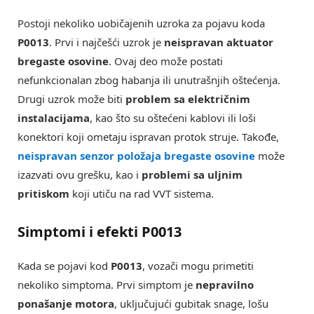
Postoji nekoliko uobičajenih uzroka za pojavu koda
P0013
. Prvi i najčešći uzrok je
neispravan aktuator
bregaste osovine
. Ovaj deo može postati
nefunkcionalan zbog habanja ili unutrašnjih oštećenja.
Drugi uzrok može biti
problem sa električnim
instalacijama
, kao što su oštećeni kablovi ili loši
konektori koji ometaju ispravan protok struje. Takođe,
neispravan senzor položaja bregaste osovine
može
izazvati ovu grešku, kao i
problemi sa uljnim
pritiskom
koji utiču na rad VVT sistema.
Simptomi i efekti P0013
Kada se pojavi kod
P0013
, vozači mogu primetiti
nekoliko simptoma. Prvi simptom je
nepravilno
ponašanje motora
, uključujući gubitak snage, lošu