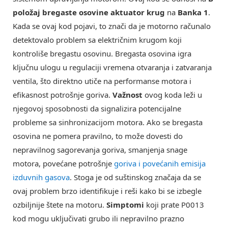
položaj bregaste osovine aktuator krug
na
Banka 1
.
Kada se ovaj kod pojavi, to znači da je motorno računalo
detektovalo problem sa električnim krugom koji
kontroliše bregastu osovinu. Bregasta osovina igra
ključnu ulogu u regulaciji vremena otvaranja i zatvaranja
ventila, što direktno utiče na performanse motora i
efikasnost potrošnje goriva.
Važnost
ovog koda leži u
njegovoj sposobnosti da signalizira potencijalne
probleme sa sinhronizacijom motora. Ako se bregasta
osovina ne pomera pravilno, to može dovesti do
nepravilnog sagorevanja goriva, smanjenja snage
motora, povećane potrošnje
goriva i povećanih emisija
izduvnih gasova
. Stoga je od suštinskog značaja da se
ovaj problem brzo identifikuje i reši kako bi se izbegle
ozbiljnije štete na motoru.
Simptomi
koji prate P0013
kod mogu uključivati grubo ili nepravilno prazno