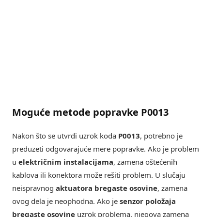
Moguće metode popravke P0013
Nakon što se utvrdi uzrok koda
P0013
, potrebno je
preduzeti odgovarajuće mere popravke. Ako je problem
u
električnim instalacijama
, zamena oštećenih
kablova ili konektora može rešiti problem. U slučaju
neispravnog
aktuatora bregaste osovine
, zamena
ovog dela je neophodna. Ako je
senzor položaja
bregaste osovine
uzrok problema, njegova zamena