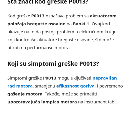
Šta znači kod greške P0013?
Kod greške
P0013
označava problem sa
aktuatorom
položaja bregaste osovine
na
Banki 1
. Ovaj kod
ukazuje na to da postoji problem u električnom krugu
koji kontroliše aktuatore bregaste osovine, što može
uticati na performanse motora.
Koji su simptomi greške P0013?
Simptomi greške
P0013
mogu uključivati
nepravilan
rad motora
, smanjenu
efikasnost goriva
, i povremeno
gašenje motora
. Takođe, može se primetiti
upozoravajuća lampica motora
na instrument tabli.