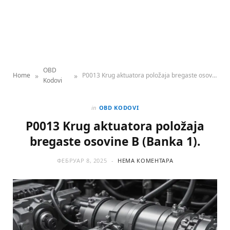
OBD
»
»
Home
P0013 Krug aktuatora položaja bregaste osovine B (Banka 1).
Kodovi
in
OBD KODOVI
P0013 Krug aktuatora položaja
bregaste osovine B (Banka 1).
ФЕБРУАР 8, 2025
НЕМА КОМЕНТАРА