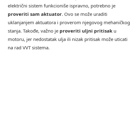
električni sistem funkcioniše ispravno, potrebno je
proveriti sam aktuator
. Ovo se može uraditi
uklanjanjem aktuatora i proverom njegovog mehaničkog
stanja. Takođe, važno je
proveriti uljni pritisak
u
motoru, jer nedostatak ulja ili nizak pritisak može uticati
na rad VVT sistema.