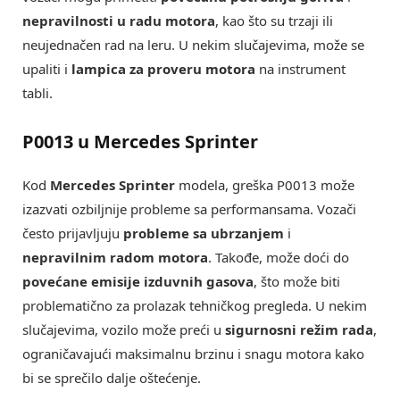
nepravilnosti u radu motora
, kao što su trzaji ili
neujednačen rad na leru. U nekim slučajevima, može se
upaliti i
lampica za proveru motora
na instrument
tabli.
P0013 u Mercedes Sprinter
Kod
Mercedes Sprinter
modela, greška P0013 može
izazvati ozbiljnije probleme sa performansama. Vozači
često prijavljuju
probleme sa ubrzanjem
i
nepravilnim radom motora
. Takođe, može doći do
povećane emisije izduvnih gasova
, što može biti
problematično za prolazak tehničkog pregleda. U nekim
slučajevima, vozilo može preći u
sigurnosni režim rada
,
ograničavajući maksimalnu brzinu i snagu motora kako
bi se sprečilo dalje oštećenje.