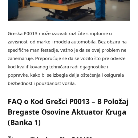
Greška P0013 može izazvati različite simptome u
zavisnosti od marke i modela automobila. Bez obzira na
specifične manifestacije, važno je da se ovaj problem ne
zanemaruje. Preporučuje se da se vozilo što pre odveze
kod kvalifikovanog tehničara radi dijagnostike i
popravke, kako bi se izbegla dalja oštećenja i osigurala
bezbednost i pouzdanost vozila.
FAQ o Kod Grešci P0013 – B Položaj
Bregaste Osovine Aktuator Kruga
(Banka 1)