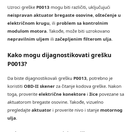
Uzroci greške
P0013
mogu biti različiti, uključujući
neispravan aktuator bregaste osovine
,
oštećenje u
električnom krugu
, ili
problem sa kontrolnim
modulom motora
. Takođe, može biti uzrokovano
nepravilnim uljem
ili
začepljenim filterom ulja
.
Kako mogu dijagnostikovati grešku
P0013?
Da biste dijagnostikovali grešku
P0013
, potrebno je
koristiti
OBD-II skener
za čitanje kodova greške. Nakon
toga, proverite
električne konektore
i
žice
povezane sa
aktuatorom bregaste osovine. Takođe, vizuelno
pregledajte
aktuator
i proverite nivo i stanje
motornog
ulja
.