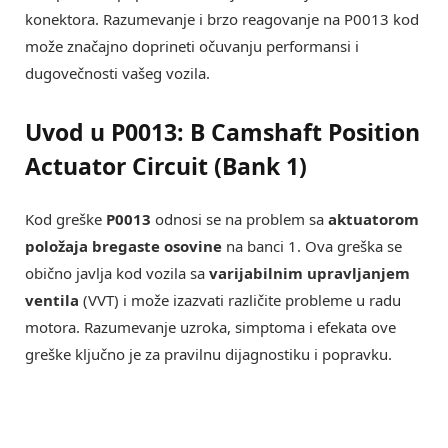
konektora. Razumevanje i brzo reagovanje na P0013 kod
može značajno doprineti očuvanju performansi i
dugovečnosti vašeg vozila.
Uvod u P0013: B Camshaft Position
Actuator Circuit (Bank 1)
Kod greške
P0013
odnosi se na problem sa
aktuatorom
položaja bregaste osovine
na banci 1. Ova greška se
obično javlja kod vozila sa
varijabilnim upravljanjem
ventila
(VVT) i može izazvati različite probleme u radu
motora. Razumevanje uzroka, simptoma i efekata ove
greške ključno je za pravilnu dijagnostiku i popravku.