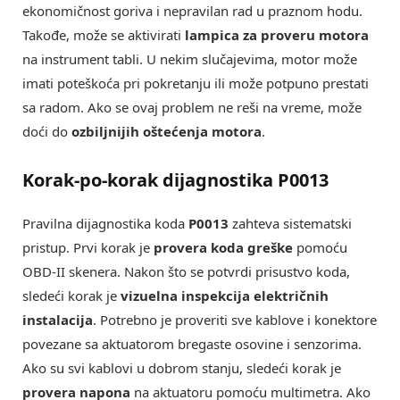
ekonomičnost goriva i nepravilan rad u praznom hodu.
Takođe, može se aktivirati
lampica za proveru motora
na instrument tabli. U nekim slučajevima, motor može
imati poteškoća pri pokretanju ili može potpuno prestati
sa radom. Ako se ovaj problem ne reši na vreme, može
doći do
ozbiljnijih oštećenja motora
.
Korak-po-korak dijagnostika P0013
Pravilna dijagnostika koda
P0013
zahteva sistematski
pristup. Prvi korak je
provera koda greške
pomoću
OBD-II skenera. Nakon što se potvrdi prisustvo koda,
sledeći korak je
vizuelna inspekcija električnih
instalacija
. Potrebno je proveriti sve kablove i konektore
povezane sa aktuatorom bregaste osovine i senzorima.
Ako su svi kablovi u dobrom stanju, sledeći korak je
provera napona
na aktuatoru pomoću multimetra. Ako