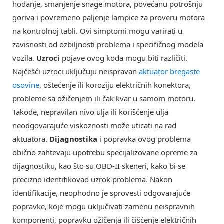
hodanje, smanjenje snage motora, povećanu potrošnju
goriva i povremeno paljenje lampice za proveru motora
na kontrolnoj tabli. Ovi simptomi mogu varirati u
zavisnosti od ozbiljnosti problema i specifičnog modela
vozila.
Uzroci
pojave ovog koda mogu biti različiti.
Najčešći uzroci uključuju neispravan
aktuator bregaste
osovine
, oštećenje ili koroziju električnih konektora,
probleme sa ožičenjem ili čak kvar u samom motoru.
Takođe, nepravilan nivo ulja ili korišćenje ulja
neodgovarajuće viskoznosti može uticati na rad
aktuatora.
Dijagnostika
i popravka ovog problema
obično zahtevaju upotrebu specijalizovane opreme za
dijagnostiku, kao što su OBD-II skeneri, kako bi se
precizno identifikovao uzrok problema. Nakon
identifikacije, neophodno je sprovesti odgovarajuće
popravke, koje mogu uključivati zamenu neispravnih
komponenti, popravku ožičenja ili čišćenje električnih