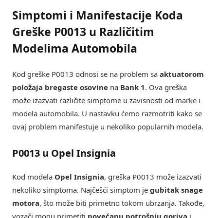
Simptomi i Manifestacije Koda
Greške P0013 u Različitim
Modelima Automobila
Kod greške P0013 odnosi se na problem sa
aktuatorom
položaja bregaste osovine
na
Bank 1
. Ova greška
može izazvati različite simptome u zavisnosti od marke i
modela automobila. U nastavku ćemo razmotriti kako se
ovaj problem manifestuje u nekoliko popularnih modela.
P0013 u Opel Insignia
Kod modela
Opel Insignia
, greška P0013 može izazvati
nekoliko simptoma. Najčešći simptom je
gubitak snage
motora
, što može biti primetno tokom ubrzanja. Takođe,
vozači mogu primetiti
povećanu potrošnju goriva
i