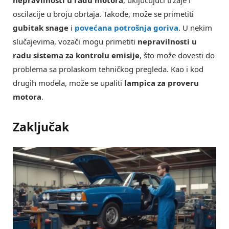
nepravilnosti u radu motora
, uključujući trzaje i
oscilacije u broju obrtaja. Takođe, može se primetiti
gubitak snage
i
povećana potrošnja goriva
. U nekim
slučajevima, vozači mogu primetiti
nepravilnosti u
radu sistema za kontrolu emisije
, što može dovesti do
problema sa prolaskom tehničkog pregleda. Kao i kod
drugih modela, može se upaliti
lampica za proveru
motora
.
Zaključak