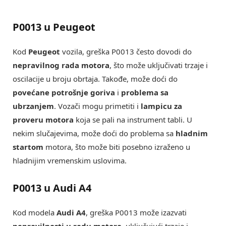
P0013 u Peugeot
Kod
Peugeot
vozila, greška P0013 često dovodi do
nepravilnog rada motora
, što može uključivati trzaje i
oscilacije u broju obrtaja. Takođe, može doći do
povećane potrošnje goriva
i
problema sa
ubrzanjem
. Vozači mogu primetiti i
lampicu za
proveru motora
koja se pali na instrument tabli. U
nekim slučajevima, može doći do problema sa
hladnim
startom
motora, što može biti posebno izraženo u
hladnijim vremenskim uslovima.
P0013 u Audi A4
Kod modela
Audi A4
, greška P0013 može izazvati