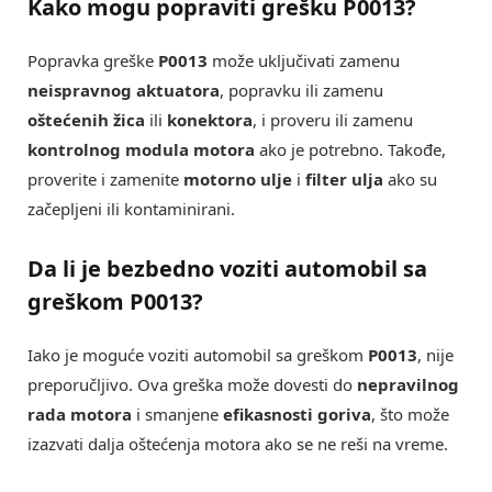
Kako mogu popraviti grešku P0013?
Popravka greške
P0013
može uključivati zamenu
neispravnog aktuatora
, popravku ili zamenu
oštećenih žica
ili
konektora
, i proveru ili zamenu
kontrolnog modula motora
ako je potrebno. Takođe,
proverite i zamenite
motorno ulje
i
filter ulja
ako su
začepljeni ili kontaminirani.
Da li je bezbedno voziti automobil sa
greškom P0013?
Iako je moguće voziti automobil sa greškom
P0013
, nije
preporučljivo. Ova greška može dovesti do
nepravilnog
rada motora
i smanjene
efikasnosti goriva
, što može
izazvati dalja oštećenja motora ako se ne reši na vreme.