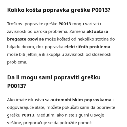
Koliko košta popravka greške P0013?
Troškovi popravke greške
P0013
mogu varirati u
zavisnosti od uzroka problema. Zamena
aktuatara
bregaste osovine
može koštati od nekoliko stotina do
hiljadu dinara, dok popravka
električnih problema
može biti jeftinija ili skuplja u zavisnosti od složenosti
problema.
Da li mogu sami popraviti grešku
P0013?
Ako imate iskustva sa
automobilskim popravkama
i
odgovarajuće alate, možete pokušati sami da popravite
grešku
P0013
. Međutim, ako niste sigurni u svoje
veštine, preporučuje se da potražite pomoć