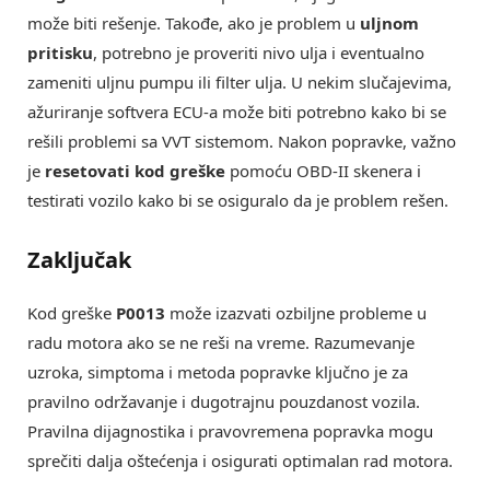
može biti rešenje. Takođe, ako je problem u
uljnom
pritisku
, potrebno je proveriti nivo ulja i eventualno
zameniti uljnu pumpu ili filter ulja. U nekim slučajevima,
ažuriranje softvera ECU-a može biti potrebno kako bi se
rešili problemi sa VVT sistemom. Nakon popravke, važno
je
resetovati kod greške
pomoću OBD-II skenera i
testirati vozilo kako bi se osiguralo da je problem rešen.
Zaključak
Kod greške
P0013
može izazvati ozbiljne probleme u
radu motora ako se ne reši na vreme. Razumevanje
uzroka, simptoma i metoda popravke ključno je za
pravilno održavanje i dugotrajnu pouzdanost vozila.
Pravilna dijagnostika i pravovremena popravka mogu
sprečiti dalja oštećenja i osigurati optimalan rad motora.