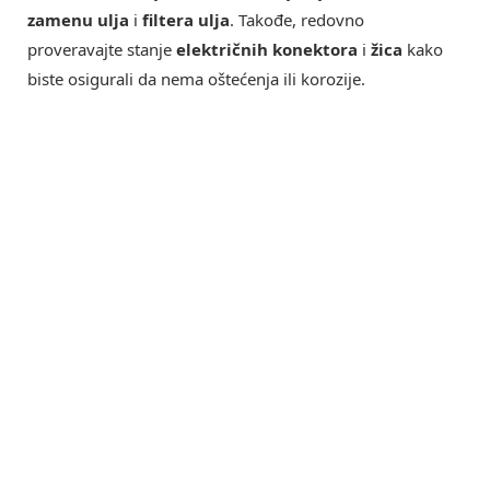
zamenu ulja
i
filtera ulja
. Takođe, redovno
proveravajte stanje
električnih konektora
i
žica
kako
biste osigurali da nema oštećenja ili korozije.