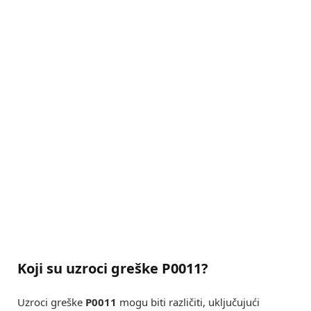
Koji su uzroci greške P0011?
Uzroci greške
P0011
mogu biti različiti, uključujući