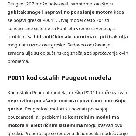
Peugeot 207 može pokazivati simptome kao što su
gubitak snage
i
nepravilno ponašanje motora
kada
se pojavi greška P0011. Ovaj model često koristi
sofisticirane sisteme za kontrolu vremena ventila, a
problemi sa
hidrauličkim aktuatorima
ili
pritisak ulja
mogu biti uzrok ove greške. Redovno održavanje i
zamena ulja su od suštinskog značaja za sprečavanje ovih
problema.
P0011 kod ostalih Peugeot modela
Kod ostalih Peugeot modela, greška P0011 može izazvati
nepravilno ponašanje motora
i
povećanu potrošnju
goriva
. Peugeotovi motori su poznati po svojoj
pouzdanosti, ali problemi sa
kontrolnim modulima
motora
ili
električnim sistemima
mogu izazvati ovu
grešku. Preporučuje se redovna dijagnostika i održavanje