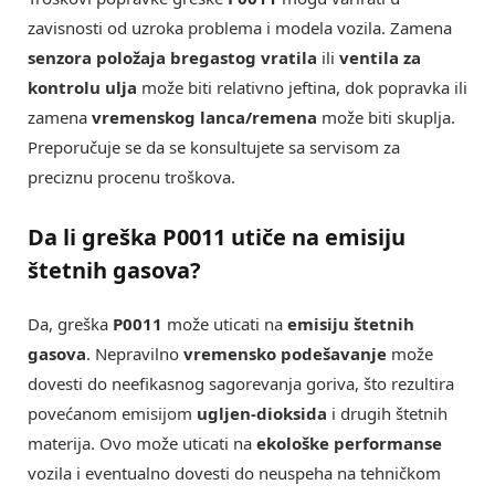
zavisnosti od uzroka problema i modela vozila. Zamena
senzora položaja bregastog vratila
ili
ventila za
kontrolu ulja
može biti relativno jeftina, dok popravka ili
zamena
vremenskog lanca/remena
može biti skuplja.
Preporučuje se da se konsultujete sa servisom za
preciznu procenu troškova.
Da li greška P0011 utiče na emisiju
štetnih gasova?
Da, greška
P0011
može uticati na
emisiju štetnih
gasova
. Nepravilno
vremensko podešavanje
može
dovesti do neefikasnog sagorevanja goriva, što rezultira
povećanom emisijom
ugljen-dioksida
i drugih štetnih
materija. Ovo može uticati na
ekološke performanse
vozila i eventualno dovesti do neuspeha na tehničkom