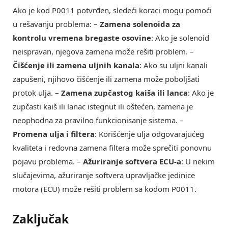
Ako je kod P0011 potvrđen, sledeći koraci mogu pomoći
u rešavanju problema: –
Zamena solenoida za
kontrolu vremena bregaste osovine
: Ako je solenoid
neispravan, njegova zamena može rešiti problem. –
Čišćenje ili zamena uljnih kanala
: Ako su uljni kanali
zapušeni, njihovo čišćenje ili zamena može poboljšati
protok ulja. –
Zamena zupčastog kaiša ili lanca
: Ako je
zupčasti kaiš ili lanac istegnut ili oštećen, zamena je
neophodna za pravilno funkcionisanje sistema. –
Promena ulja i filtera
: Korišćenje ulja odgovarajućeg
kvaliteta i redovna zamena filtera može sprečiti ponovnu
pojavu problema. –
Ažuriranje softvera ECU-a
: U nekim
slučajevima, ažuriranje softvera upravljačke jedinice
motora (ECU) može rešiti problem sa kodom P0011.
Zaključak