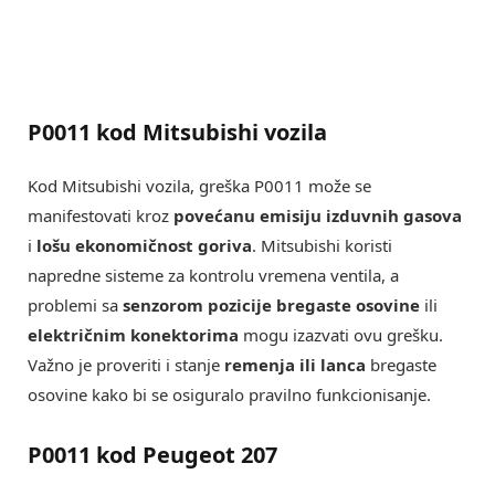
P0011 kod Mitsubishi vozila
Kod Mitsubishi vozila, greška P0011 može se
manifestovati kroz
povećanu emisiju izduvnih gasova
i
lošu ekonomičnost goriva
. Mitsubishi koristi
napredne sisteme za kontrolu vremena ventila, a
problemi sa
senzorom pozicije bregaste osovine
ili
električnim konektorima
mogu izazvati ovu grešku.
Važno je proveriti i stanje
remenja ili lanca
bregaste
osovine kako bi se osiguralo pravilno funkcionisanje.
P0011 kod Peugeot 207