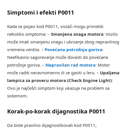
Simptomi i efekti P0011
Kada se pojavi kod P0011, vozači mogu primetiti
nekoliko simptoma: –
Smanjena snaga motora
: Vozilo
može imati smanjenu snagu i ubrzanje zbog nepravilnog
vremena ventila. –
Povećana potrošnja goriva
:
Neefikasno sagorevanje može dovesti do povećane
potrošnje goriva. –
Nepravilan rad motora
: Motor
može raditi neravnomerno ili se gasiti u leru. –
Upaljena
lampica za proveru motora (Check Engine Light)
:
Ovo je najčešći simptom koji ukazuje na problem sa
sistemom.
Korak-po-korak dijagnostika P0011
Da biste pravilno dijagnostikovali kod P0011,