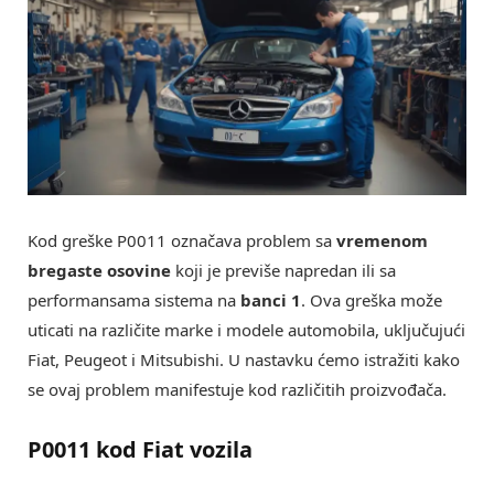
Kod greške P0011 označava problem sa
vremenom
bregaste osovine
koji je previše napredan ili sa
performansama sistema na
banci 1
. Ova greška može
uticati na različite marke i modele automobila, uključujući
Fiat, Peugeot i Mitsubishi. U nastavku ćemo istražiti kako
se ovaj problem manifestuje kod različitih proizvođača.
P0011 kod Fiat vozila