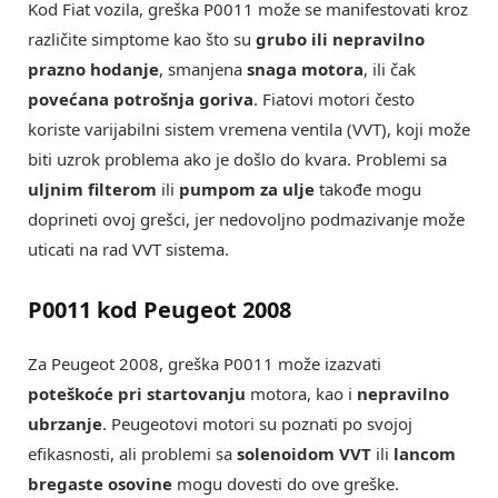
Kod Fiat vozila, greška P0011 može se manifestovati kroz
različite simptome kao što su
grubo ili nepravilno
prazno hodanje
, smanjena
snaga motora
, ili čak
povećana potrošnja goriva
. Fiatovi motori često
koriste varijabilni sistem vremena ventila (VVT), koji može
biti uzrok problema ako je došlo do kvara. Problemi sa
uljnim filterom
ili
pumpom za ulje
takođe mogu
doprineti ovoj grešci, jer nedovoljno podmazivanje može
uticati na rad VVT sistema.
P0011 kod Peugeot 2008
Za Peugeot 2008, greška P0011 može izazvati
poteškoće pri startovanju
motora, kao i
nepravilno
ubrzanje
. Peugeotovi motori su poznati po svojoj
efikasnosti, ali problemi sa
solenoidom VVT
ili
lancom
bregaste osovine
mogu dovesti do ove greške.