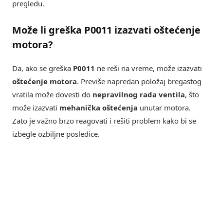
pregledu.
Može li greška P0011 izazvati oštećenje
motora?
Da, ako se greška
P0011
ne reši na vreme, može izazvati
oštećenje motora
. Previše napredan položaj bregastog
vratila može dovesti do
nepravilnog rada ventila
, što
može izazvati
mehanička oštećenja
unutar motora.
Zato je važno brzo reagovati i rešiti problem kako bi se
izbegle ozbiljne posledice.