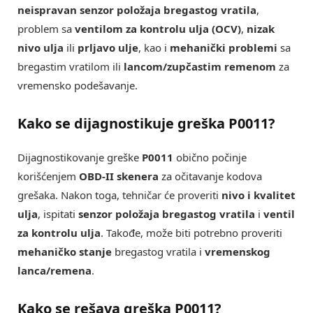
neispravan senzor položaja bregastog vratila
,
problem sa
ventilom za kontrolu ulja (OCV)
,
nizak
nivo ulja
ili
prljavo ulje
, kao i
mehanički problemi
sa
bregastim vratilom ili
lancom/zupčastim remenom
za
vremensko podešavanje.
Kako se dijagnostikuje greška P0011?
Dijagnostikovanje greške
P0011
obično počinje
korišćenjem
OBD-II skenera
za očitavanje kodova
grešaka. Nakon toga, tehničar će proveriti
nivo i kvalitet
ulja
, ispitati
senzor položaja bregastog vratila
i
ventil
za kontrolu ulja
. Takođe, može biti potrebno proveriti
mehaničko stanje
bregastog vratila i
vremenskog
lanca/remena
.
Kako se rešava greška P0011?