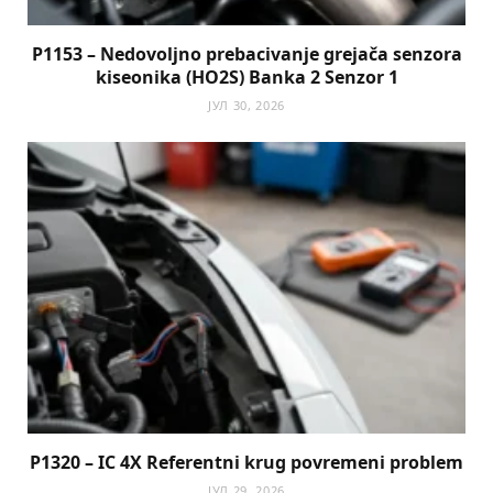
P1153 – Nedovoljno prebacivanje grejača senzora
kiseonika (HO2S) Banka 2 Senzor 1
ЈУЛ 30, 2026
P1320 – IC 4X Referentni krug povremeni problem
ЈУЛ 29, 2026