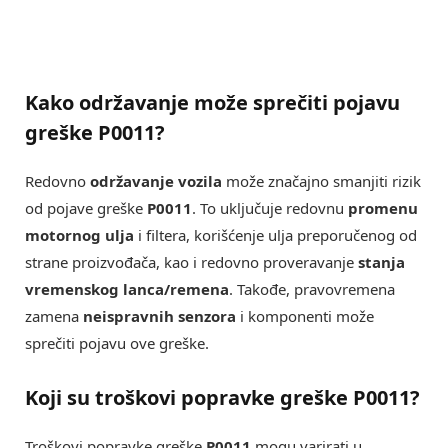
Kako održavanje može sprečiti pojavu
greške P0011?
Redovno
održavanje vozila
može značajno smanjiti rizik
od pojave greške
P0011
. To uključuje redovnu
promenu
motornog ulja
i filtera, korišćenje ulja preporučenog od
strane proizvođača, kao i redovno proveravanje
stanja
vremenskog lanca/remena
. Takođe, pravovremena
zamena
neispravnih senzora
i komponenti može
sprečiti pojavu ove greške.
Koji su troškovi popravke greške P0011?
Troškovi popravke greške
P0011
mogu varirati u