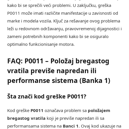
kako bi se sprečili veći problemi. U zaključku, greška
P0011 može imati različite manifestacije u zavisnosti od
marke i modela vozila. Ključ za rešavanje ovog problema
leži u redovnom održavanju, pravovremenoj dijagnostici i
zameni potrebnih komponenti kako bi se osiguralo
optimalno funkcionisanje motora.
FAQ: P0011 – Položaj bregastog
vratila previše napredan ili
performanse sistema (Banka 1)
Šta znači kod greške P0011?
Kod greške
P0011
označava problem sa
položajem
bregastog vratila
koji je previše napredan ili sa
performansama sistema na
Banci 1
. Ovaj kod ukazuje na