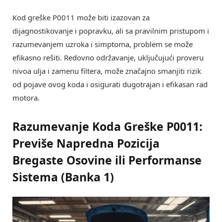
Kod greške P0011 može biti izazovan za
dijagnostikovanje i popravku, ali sa pravilnim pristupom i
razumevanjem uzroka i simptoma, problem se može
efikasno rešiti. Redovno održavanje, uključujući proveru
nivoa ulja i zamenu filtera, može značajno smanjiti rizik
od pojave ovog koda i osigurati dugotrajan i efikasan rad
motora.
Razumevanje Koda Greške P0011:
Previše Napredna Pozicija
Bregaste Osovine ili Performanse
Sistema (Banka 1)