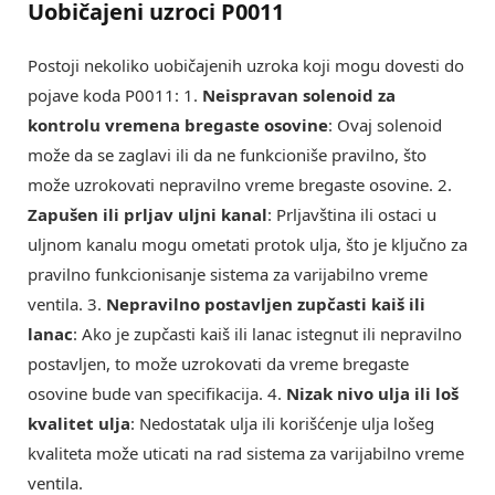
Uobičajeni uzroci P0011
Postoji nekoliko uobičajenih uzroka koji mogu dovesti do
pojave koda P0011: 1.
Neispravan solenoid za
kontrolu vremena bregaste osovine
: Ovaj solenoid
može da se zaglavi ili da ne funkcioniše pravilno, što
može uzrokovati nepravilno vreme bregaste osovine. 2.
Zapušen ili prljav uljni kanal
: Prljavština ili ostaci u
uljnom kanalu mogu ometati protok ulja, što je ključno za
pravilno funkcionisanje sistema za varijabilno vreme
ventila. 3.
Nepravilno postavljen zupčasti kaiš ili
lanac
: Ako je zupčasti kaiš ili lanac istegnut ili nepravilno
postavljen, to može uzrokovati da vreme bregaste
osovine bude van specifikacija. 4.
Nizak nivo ulja ili loš
kvalitet ulja
: Nedostatak ulja ili korišćenje ulja lošeg
kvaliteta može uticati na rad sistema za varijabilno vreme
ventila.