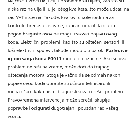
Najčešći uzroci uključuju probleme sa uljem, kao što su
niska razina ulja ili ulje lošeg kvaliteta, što može uticati na
rad VVT sistema. Takođe, kvarovi u solenoidima za
kontrolu bregaste osovine, zupčanicima ili lancu za
pogon bregaste osovine mogu izazvati pojavu ovog
koda. Električni problemi, kao što su oštećeni senzori ili
loši električni spojevi, takođe mogu biti uzrok.
Posledice
ignorisanja koda P0011
mogu biti ozbiljne. Ako se ovaj
problem ne reši na vreme, može doći do trajnog
oštećenja motora. Stoga je važno da se odmah nakon
pojave ovog koda obratite stručnom tehničaru ili
mehaničaru kako biste dijagnostikovali i rešili problem.
Pravovremena intervencija može sprečiti skuplje
popravke i osigurati dugotrajan i pouzdan rad vašeg
vozila.