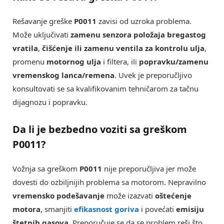
Rešavanje greške
P0011
zavisi od uzroka problema.
Može uključivati
zamenu senzora položaja bregastog
vratila
,
čišćenje ili zamenu ventila za kontrolu ulja
,
promenu
motornog ulja
i filtera, ili
popravku/zamenu
vremenskog lanca/remena
. Uvek je preporučljivo
konsultovati se sa kvalifikovanim tehničarom za tačnu
dijagnozu i popravku.
Da li je bezbedno voziti sa greškom
P0011?
Vožnja sa greškom
P0011
nije preporučljiva jer može
dovesti do ozbiljnijih problema sa motorom. Nepravilno
vremensko podešavanje
može izazvati
oštećenje
motora
, smanjiti
efikasnost goriva
i povećati
emisiju
štetnih gasova
. Preporučuje se da se problem reši što