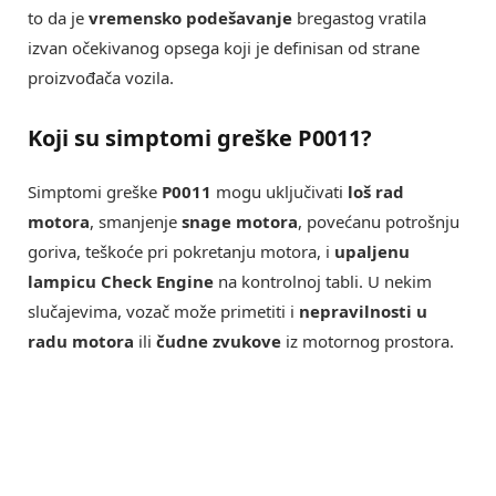
to da je
vremensko podešavanje
bregastog vratila
izvan očekivanog opsega koji je definisan od strane
proizvođača vozila.
Koji su simptomi greške P0011?
Simptomi greške
P0011
mogu uključivati
loš rad
motora
, smanjenje
snage motora
, povećanu potrošnju
goriva, teškoće pri pokretanju motora, i
upaljenu
lampicu Check Engine
na kontrolnoj tabli. U nekim
slučajevima, vozač može primetiti i
nepravilnosti u
radu motora
ili
čudne zvukove
iz motornog prostora.