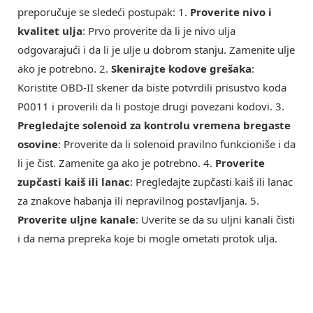
preporučuje se sledeći postupak: 1.
Proverite nivo i
kvalitet ulja
: Prvo proverite da li je nivo ulja
odgovarajući i da li je ulje u dobrom stanju. Zamenite ulje
ako je potrebno. 2.
Skenirajte kodove grešaka
:
Koristite OBD-II skener da biste potvrdili prisustvo koda
P0011 i proverili da li postoje drugi povezani kodovi. 3.
Pregledajte solenoid za kontrolu vremena bregaste
osovine
: Proverite da li solenoid pravilno funkcioniše i da
li je čist. Zamenite ga ako je potrebno. 4.
Proverite
zupčasti kaiš ili lanac
: Pregledajte zupčasti kaiš ili lanac
za znakove habanja ili nepravilnog postavljanja. 5.
Proverite uljne kanale
: Uverite se da su uljni kanali čisti
i da nema prepreka koje bi mogle ometati protok ulja.