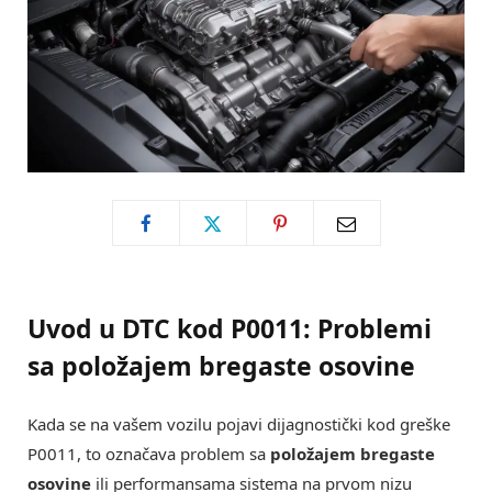
Uvod u DTC kod P0011: Problemi
sa položajem bregaste osovine
Kada se na vašem vozilu pojavi dijagnostički kod greške
P0011, to označava problem sa
položajem bregaste
osovine
ili performansama sistema na prvom nizu