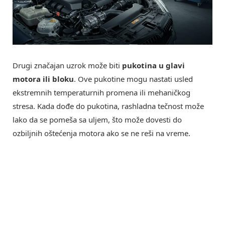
Drugi značajan uzrok može biti
pukotina u glavi
motora ili bloku
. Ove pukotine mogu nastati usled
ekstremnih temperaturnih promena ili mehaničkog
stresa. Kada dođe do pukotina, rashladna tečnost može
lako da se pomeša sa uljem, što može dovesti do
ozbiljnih oštećenja motora ako se ne reši na vreme.