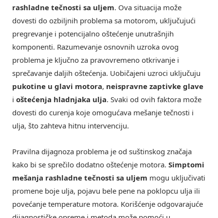
rashladne tečnosti sa uljem
. Ova situacija može
dovesti do ozbiljnih problema sa motorom, uključujući
pregrevanje i potencijalno oštećenje unutrašnjih
komponenti. Razumevanje osnovnih uzroka ovog
problema je ključno za pravovremeno otkrivanje i
sprečavanje daljih oštećenja. Uobičajeni uzroci uključuju
pukotine u glavi motora
,
neispravne zaptivke glave
i
oštećenja hladnjaka ulja
. Svaki od ovih faktora može
dovesti do curenja koje omogućava mešanje tečnosti i
ulja, što zahteva hitnu intervenciju.
Pravilna dijagnoza problema je od suštinskog značaja
kako bi se sprečilo dodatno oštećenje motora.
Simptomi
mešanja rashladne tečnosti sa uljem
mogu uključivati
promene boje ulja, pojavu bele pene na poklopcu ulja ili
povećanje temperature motora. Korišćenje odgovarajuće
dijagnostičke opreme i metoda može pomoći u