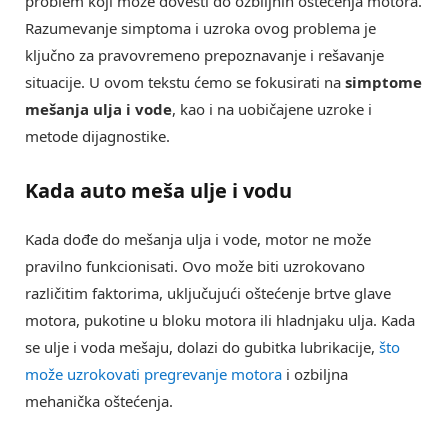
problem koji može dovesti do ozbiljnih oštećenja motora.
Razumevanje simptoma i uzroka ovog problema je
ključno za pravovremeno prepoznavanje i rešavanje
situacije. U ovom tekstu ćemo se fokusirati na
simptome
mešanja ulja i vode
, kao i na uobičajene uzroke i
metode dijagnostike.
Kada auto meša ulje i vodu
Kada dođe do mešanja ulja i vode, motor ne može
pravilno funkcionisati. Ovo može biti uzrokovano
različitim faktorima, uključujući oštećenje brtve glave
motora, pukotine u bloku motora ili hladnjaku ulja. Kada
se ulje i voda mešaju, dolazi do gubitka lubrikacije,
što
može uzrokovati pregrevanje motora
i ozbiljna
mehanička oštećenja.