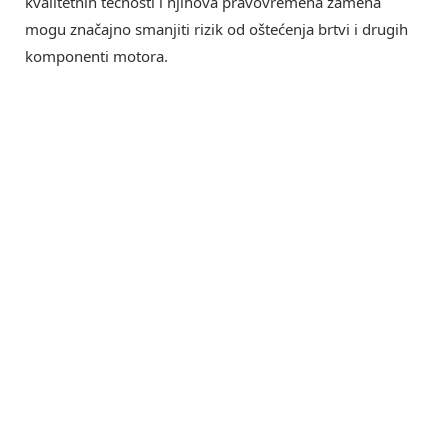
kvalitetnih tečnosti i njihova pravovremena zamena
mogu značajno smanjiti rizik od oštećenja brtvi i drugih
komponenti motora.