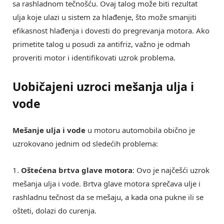
sa rashladnom tečnošću. Ovaj talog može biti rezultat
ulja koje ulazi u sistem za hlađenje, što može smanjiti
efikasnost hlađenja i dovesti do pregrevanja motora. Ako
primetite talog u posudi za antifriz, važno je odmah
proveriti motor i identifikovati uzrok problema.
Uobičajeni uzroci mešanja ulja i
vode
Mešanje ulja i vode
u motoru automobila obično je
uzrokovano jednim od sledećih problema:
1.
Oštećena brtva glave motora
: Ovo je najčešći uzrok
mešanja ulja i vode. Brtva glave motora sprečava ulje i
rashladnu tečnost da se mešaju, a kada ona pukne ili se
ošteti, dolazi do curenja.