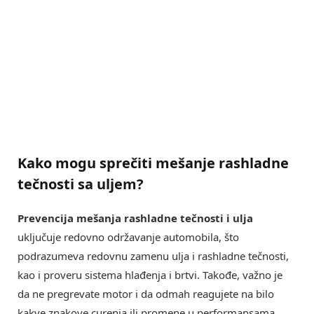
Kako mogu sprečiti mešanje rashladne
tečnosti sa uljem?
Prevencija mešanja rashladne tečnosti i ulja
uključuje redovno održavanje automobila, što
podrazumeva redovnu zamenu ulja i rashladne tečnosti,
kao i proveru sistema hlađenja i brtvi. Takođe, važno je
da ne pregrevate motor i da odmah reagujete na bilo
kakve znakove curenja ili promene u performansama