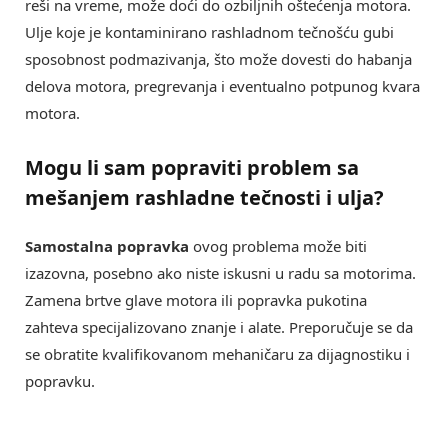
reši na vreme, može doći do ozbiljnih oštećenja motora.
Ulje koje je kontaminirano rashladnom tečnošću gubi
sposobnost podmazivanja, što može dovesti do habanja
delova motora, pregrevanja i eventualno potpunog kvara
motora.
Mogu li sam popraviti problem sa
mešanjem rashladne tečnosti i ulja?
Samostalna popravka
ovog problema može biti
izazovna, posebno ako niste iskusni u radu sa motorima.
Zamena brtve glave motora ili popravka pukotina
zahteva specijalizovano znanje i alate. Preporučuje se da
se obratite kvalifikovanom mehaničaru za dijagnostiku i
popravku.