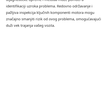
identifikaciji uzroka problema. Redovno održavanje i
pažljiva inspekcija ključnih komponenti motora mogu
značajno smanjiti rizik od ovog problema, omogućavajući
duži vek trajanja vašeg vozila.