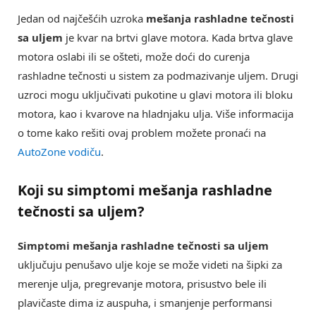
Jedan od najčešćih uzroka
mešanja rashladne tečnosti
sa uljem
je kvar na brtvi glave motora. Kada brtva glave
motora oslabi ili se ošteti, može doći do curenja
rashladne tečnosti u sistem za podmazivanje uljem. Drugi
uzroci mogu uključivati pukotine u glavi motora ili bloku
motora, kao i kvarove na hladnjaku ulja. Više informacija
o tome kako rešiti ovaj problem možete pronaći na
AutoZone vodiču
.
Koji su simptomi mešanja rashladne
tečnosti sa uljem?
Simptomi mešanja rashladne tečnosti sa uljem
uključuju penušavo ulje koje se može videti na šipki za
merenje ulja, pregrevanje motora, prisustvo bele ili
plavičaste dima iz auspuha, i smanjenje performansi