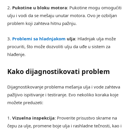
2.
Pukotine u bloku motora
: Pukotine mogu omogućiti
ulju i vodi da se mešaju unutar motora. Ovo je ozbiljan
problem koji zahteva hitnu pažnju.
3.
Problemi sa hladnjakom
ulja
: Hladnjak ulja može
procuriti, što može dozvoliti ulju da uđe u sistem za
hlađenje.
Kako dijagnostikovati problem
Dijagnostikovanje problema mešanja ulja i vode zahteva
pažljivo ispitivanje i testiranje. Evo nekoliko koraka koje
možete preduzeti:
1.
Vizuelna inspekcija
: Proverite prisustvo skrame na
čepu za ulje, promene boje ulja i rashladne tečnosti, kao i