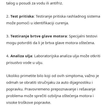
talog u posudi za vodu ili antifriz.
2.
Test pritiska
: Testiranje pritiska rashladnog sistema
može pomoći u identifikaciji curenja.
3.
Testiranje brtve glave motora
: Specijalni testovi
mogu potvrditi da li je brtva glave motora oštećena.
4.
Analiza ulja
: Laboratorijska analiza ulja može otkriti
prisustvo vode u ulju.
Ukoliko primetite bilo koji od ovih simptoma, važno je
odmah se obratiti stručnjaku za auto dijagnostiku i
popravku. Pravovremeno prepoznavanje i rešavanje
problema može sprečiti ozbiljna oštećenja motora i
visoke troškove popravke.