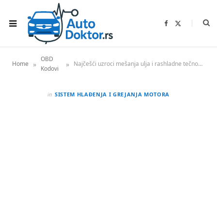
F
X
a
(
c
T
e
w
b
i
o
t
OBD
o
t
»
»
Home
Najčešći uzroci mešanja ulja i rashladne tečnosti – Kako ih dijagnostikovati
k
e
Kodovi
r
)
in
SISTEM HLAĐENJA I GREJANJA MOTORA