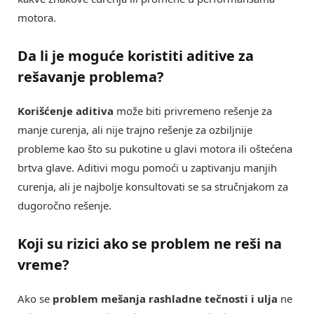
motora.
Da li je moguće koristiti aditive za
rešavanje problema?
Korišćenje aditiva
može biti privremeno rešenje za
manje curenja, ali nije trajno rešenje za ozbiljnije
probleme kao što su pukotine u glavi motora ili oštećena
brtva glave. Aditivi mogu pomoći u zaptivanju manjih
curenja, ali je najbolje konsultovati se sa stručnjakom za
dugoročno rešenje.
Koji su rizici ako se problem ne reši na
vreme?
Ako se
problem mešanja rashladne tečnosti i ulja
ne