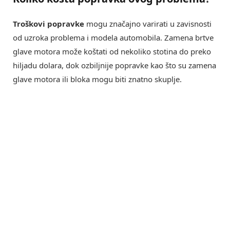
Troškovi popravke
mogu značajno varirati u zavisnosti
od uzroka problema i modela automobila. Zamena brtve
glave motora može koštati od nekoliko stotina do preko
hiljadu dolara, dok ozbiljnije popravke kao što su zamena
glave motora ili bloka mogu biti znatno skuplje.