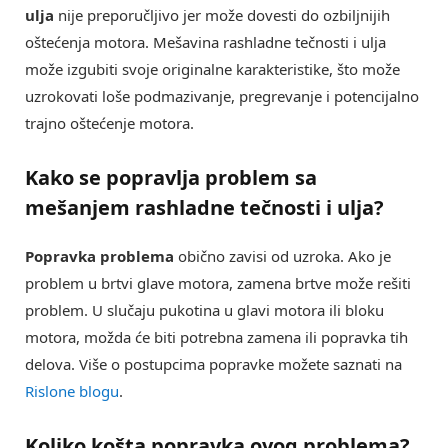
ulja
nije preporučljivo jer može dovesti do ozbiljnijih
oštećenja motora. Mešavina rashladne tečnosti i ulja
može izgubiti svoje originalne karakteristike, što može
uzrokovati loše podmazivanje, pregrevanje i potencijalno
trajno oštećenje motora.
Kako se popravlja problem sa
mešanjem rashladne tečnosti i ulja?
Popravka problema
obično zavisi od uzroka. Ako je
problem u brtvi glave motora, zamena brtve može rešiti
problem. U slučaju pukotina u glavi motora ili bloku
motora, možda će biti potrebna zamena ili popravka tih
delova. Više o postupcima popravke možete saznati na
Rislone blogu
.
Koliko košta popravka ovog problema?