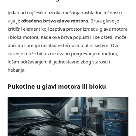
Jedan od najčešćih uzroka mešanja rashladne tečnosti i
ulja je
oštećena brtva glave motora
. Brtva glave je
kritični element koji zaptiva prostor između glave motora
i bloka motora. Kada ova brtva popusti ili se ošteti, može
doći do curenja rashladne tečnosti u uljni sistem. Ovo
curenje može biti uzrokovano pregrevanjem motora,
lošim održavanjem ili jednostavno zbog starosti i
habanja.
Pukotine u glavi motora ili bloku