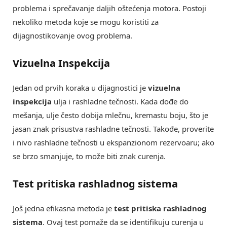
problema i sprečavanje daljih oštećenja motora. Postoji
nekoliko metoda koje se mogu koristiti za
dijagnostikovanje ovog problema.
Vizuelna Inspekcija
Jedan od prvih koraka u dijagnostici je
vizuelna
inspekcija
ulja i rashladne tečnosti. Kada dođe do
mešanja, ulje često dobija mlečnu, kremastu boju, što je
jasan znak prisustva rashladne tečnosti. Takođe, proverite
i nivo rashladne tečnosti u ekspanzionom rezervoaru; ako
se brzo smanjuje, to može biti znak curenja.
Test pritiska rashladnog sistema
Još jedna efikasna metoda je
test pritiska rashladnog
sistema
. Ovaj test pomaže da se identifikuju curenja u