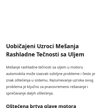
Uobičajeni Uzroci Mešanja
Rashladne Tečnosti sa Uljem
Mešanje rashladne tečnosti sa uljem u motoru
automobila može izazvati ozbiljne probleme i često je
znak oštećenja u sistemu. Razumevanje uzroka ovog
problema je ključno za pravovremeno rešavanje i
sprečavanje daljih oštećenja.
Oštećena brtva glave motora