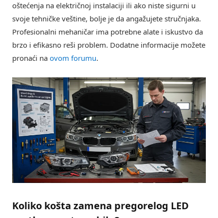
oštećenja na električnoj instalaciji ili ako niste sigurni u
svoje tehničke veštine, bolje je da angažujete stručnjaka.
Profesionalni mehaničar ima potrebne alate i iskustvo da
brzo i efikasno reši problem. Dodatne informacije možete
pronaći na
ovom forumu
.
Koliko košta zamena pregorelog LED