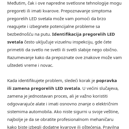
Međutim, čak i ove napredne svetlosne tehnologije mogu
pregoreti ili imati kvarove. Prepoznavanje simptoma
pregorelih LED svetala može vam pomoći da brzo
reagujete i izbegnete potencijalne probleme sa
bezbednošću na putu.
Identifikacija pregorelih LED
svetala
često uključuje vizuelnu inspekciju, gde ćete
primetiti da svetlo ne svetli ili svetli slabije nego obično.
Razumevanje kako da prepoznate ove znakove može vam
uštedeti vreme i novac.
Kada identifikujete problem, sledeći korak je
popravka
ili zamena pregorelih LED svetala
. U većini slučajeva,
zamena je jednostavan proces, ali je važno koristiti
odgovarajuće alate i imati osnovno znanje o električnim
sistemima automobila. Ako niste sigurni u svoje veštine,
najbolje je da se obratite profesionalnom mehaničaru
kako biste izbegli dodatne kvarove ili oštećenja. Pravilna