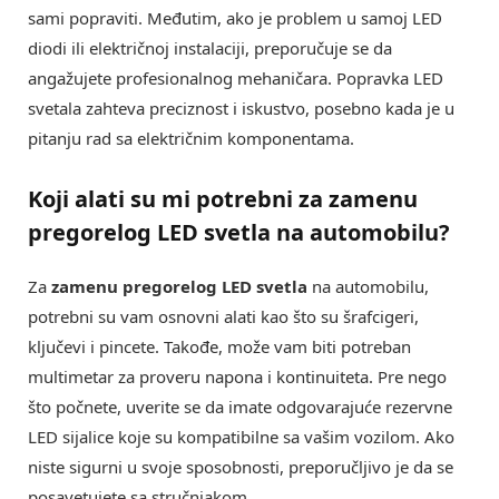
sami popraviti. Međutim, ako je problem u samoj LED
diodi ili električnoj instalaciji, preporučuje se da
angažujete profesionalnog mehaničara. Popravka LED
svetala zahteva preciznost i iskustvo, posebno kada je u
pitanju rad sa električnim komponentama.
Koji alati su mi potrebni za zamenu
pregorelog LED svetla na automobilu?
Za
zamenu pregorelog LED svetla
na automobilu,
potrebni su vam osnovni alati kao što su šrafcigeri,
ključevi i pincete. Takođe, može vam biti potreban
multimetar za proveru napona i kontinuiteta. Pre nego
što počnete, uverite se da imate odgovarajuće rezervne
LED sijalice koje su kompatibilne sa vašim vozilom. Ako
niste sigurni u svoje sposobnosti, preporučljivo je da se
posavetujete sa stručnjakom.