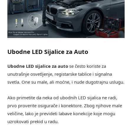
Ubodne LED Sijalice za Auto
Ubodne LED sijalice za auto
se često koriste za
unutrašnje osvetljenje, registarske tablice i signalna
svetla. One su male, ali moćne, i nude dugotrajnu uslugu.
Ako primetite da neka od ubodnih LED sijalica ne radi,
prvo proverite osigurače i konektore. Zbog njihove male
veličine, lako je prevideti labave konekcije koje mogu
uzrokovati prekid u radu.