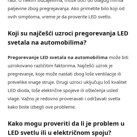
radi. U nekim slučajevima, može doći do blagog mirisa
paljevine zbog pregrejavanja. Ako primetite bilo koji od
ovih simptoma, vreme je da proverite LED svetlo.
Koji su najčešći uzroci pregorevanja LED
svetala na automobilima?
Pregorevanje LED svetala na automobilima
može biti
uzrokovano različitim faktorima. Najčešći uzrok je
pregrevanje, koje može nastati zbog loše ventilacije ili
prevelike snage struje. Drugi uzroci uključuju loš kvalitet
LED dioda, loše električne spojeve ili oštećenja usled
vlage. Važno je redovno proveravati i održavati svetla
kako biste izbegli ove probleme.
Kako mogu proveriti da li je problem u
LED svetlu ili u električnom spoju?