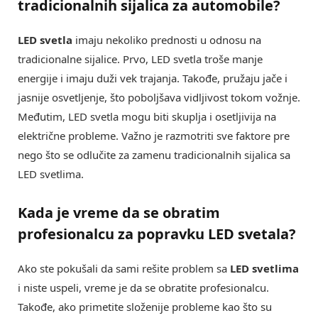
tradicionalnih sijalica za automobile?
LED svetla
imaju nekoliko prednosti u odnosu na
tradicionalne sijalice. Prvo, LED svetla troše manje
energije i imaju duži vek trajanja. Takođe, pružaju jače i
jasnije osvetljenje, što poboljšava vidljivost tokom vožnje.
Međutim, LED svetla mogu biti skuplja i osetljivija na
električne probleme. Važno je razmotriti sve faktore pre
nego što se odlučite za zamenu tradicionalnih sijalica sa
LED svetlima.
Kada je vreme da se obratim
profesionalcu za popravku LED svetala?
Ako ste pokušali da sami rešite problem sa
LED svetlima
i niste uspeli, vreme je da se obratite profesionalcu.
Takođe, ako primetite složenije probleme kao što su