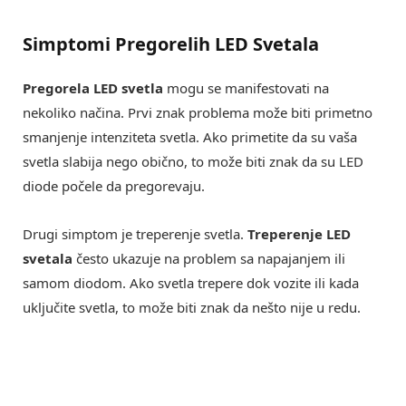
Simptomi Pregorelih LED Svetala
Pregorela LED svetla
mogu se manifestovati na
nekoliko načina. Prvi znak problema može biti primetno
smanjenje intenziteta svetla. Ako primetite da su vaša
svetla slabija nego obično, to može biti znak da su LED
diode počele da pregorevaju.
Drugi simptom je treperenje svetla.
Treperenje LED
svetala
često ukazuje na problem sa napajanjem ili
samom diodom. Ako svetla trepere dok vozite ili kada
uključite svetla, to može biti znak da nešto nije u redu.