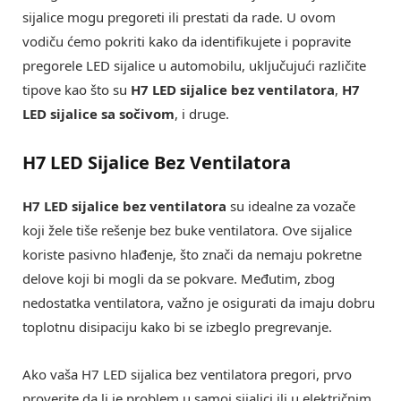
sijalice mogu pregoreti ili prestati da rade. U ovom
vodiču ćemo pokriti kako da identifikujete i popravite
pregorele LED sijalice u automobilu, uključujući različite
tipove kao što su
H7 LED sijalice bez ventilatora
,
H7
LED sijalice sa sočivom
, i druge.
H7 LED Sijalice Bez Ventilatora
H7 LED sijalice bez ventilatora
su idealne za vozače
koji žele tiše rešenje bez buke ventilatora. Ove sijalice
koriste pasivno hlađenje, što znači da nemaju pokretne
delove koji bi mogli da se pokvare. Međutim, zbog
nedostatka ventilatora, važno je osigurati da imaju dobru
toplotnu disipaciju kako bi se izbeglo pregrevanje.
Ako vaša H7 LED sijalica bez ventilatora pregori, prvo
proverite da li je problem u samoj sijalici ili u električnim