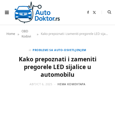
F
X
a
(
c
T
e
w
b
i
o
t
OBD
o
t
»
»
Home
Kako prepoznati i zameniti pregorele LED sijalice u automobilu
k
e
Kodovi
r
)
in
PROBLEMI SA AUTO-OSVETLJENJEM
Kako prepoznati i zameniti
pregorele LED sijalice u
automobilu
АВГУСТ 6, 2025
НЕМА КОМЕНТАРА