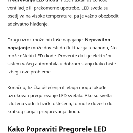
ventilacije ili prekomerne upotrebe. LED svetla su
osetljiva na visoke temperature, pa je važno obezbediti
adekvatno hlađenje.
Drugi uzrok može biti loše napajanje.
Nepravilno
napajanje
može dovesti do fluktuacija u naponu, što
može oštetiti LED diode. Proverite da li je električni
sistem vašeg automobila u dobrom stanju kako biste
izbegli ove probleme.
Konačno, fizička oštećenja ili vlaga mogu takođe
uzrokovati pregorevanje LED svetala. Ako su svetla
izložena vodi ili fizički oštećena, to može dovesti do
kratkog spoja i pregorevanja dioda.
Kako Popraviti Pregorele LED