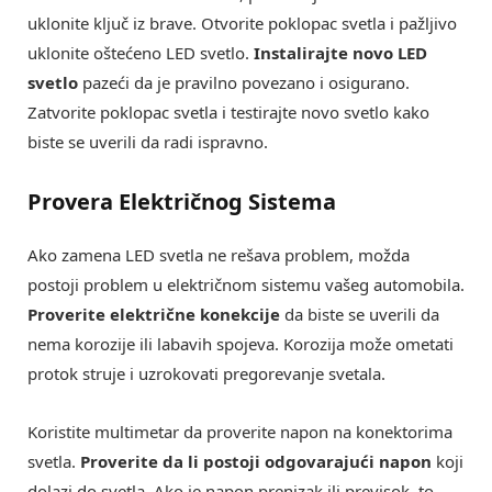
uklonite ključ iz brave. Otvorite poklopac svetla i pažljivo
uklonite oštećeno LED svetlo.
Instalirajte novo LED
svetlo
pazeći da je pravilno povezano i osigurano.
Zatvorite poklopac svetla i testirajte novo svetlo kako
biste se uverili da radi ispravno.
Provera Električnog Sistema
Ako zamena LED svetla ne rešava problem, možda
postoji problem u električnom sistemu vašeg automobila.
Proverite električne konekcije
da biste se uverili da
nema korozije ili labavih spojeva. Korozija može ometati
protok struje i uzrokovati pregorevanje svetala.
Koristite multimetar da proverite napon na konektorima
svetla.
Proverite da li postoji odgovarajući napon
koji
dolazi do svetla. Ako je napon prenizak ili previsok, to