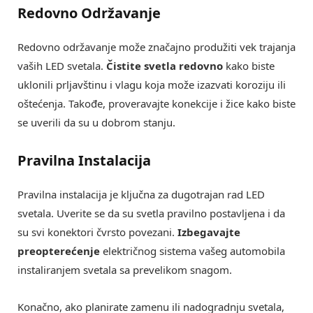
Redovno Održavanje
Redovno održavanje može značajno produžiti vek trajanja
vaših LED svetala.
Čistite svetla redovno
kako biste
uklonili prljavštinu i vlagu koja može izazvati koroziju ili
oštećenja. Takođe, proveravajte konekcije i žice kako biste
se uverili da su u dobrom stanju.
Pravilna Instalacija
Pravilna instalacija je ključna za dugotrajan rad LED
svetala. Uverite se da su svetla pravilno postavljena i da
su svi konektori čvrsto povezani.
Izbegavajte
preopterećenje
električnog sistema vašeg automobila
instaliranjem svetala sa prevelikom snagom.
Konačno, ako planirate zamenu ili nadogradnju svetala,