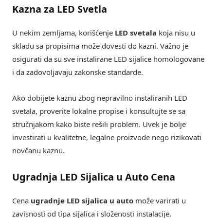
Kazna za LED Svetla
U nekim zemljama, korišćenje
LED svetala
koja nisu u
skladu sa propisima može dovesti do kazni. Važno je
osigurati da su sve instalirane LED sijalice homologovane
i da zadovoljavaju zakonske standarde.
Ako dobijete kaznu zbog nepravilno instaliranih LED
svetala, proverite lokalne propise i konsultujte se sa
stručnjakom kako biste rešili problem. Uvek je bolje
investirati u kvalitetne, legalne proizvode nego rizikovati
novčanu kaznu.
Ugradnja LED Sijalica u Auto Cena
Cena
ugradnje LED sijalica u auto
može varirati u
zavisnosti od tipa sijalica i složenosti instalacije.