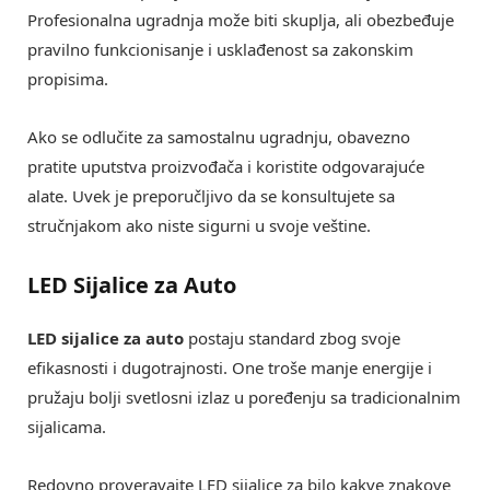
Profesionalna ugradnja može biti skuplja, ali obezbeđuje
pravilno funkcionisanje i usklađenost sa zakonskim
propisima.
Ako se odlučite za samostalnu ugradnju, obavezno
pratite uputstva proizvođača i koristite odgovarajuće
alate. Uvek je preporučljivo da se konsultujete sa
stručnjakom ako niste sigurni u svoje veštine.
LED Sijalice za Auto
LED sijalice za auto
postaju standard zbog svoje
efikasnosti i dugotrajnosti. One troše manje energije i
pružaju bolji svetlosni izlaz u poređenju sa tradicionalnim
sijalicama.
Redovno proveravajte LED sijalice za bilo kakve znakove