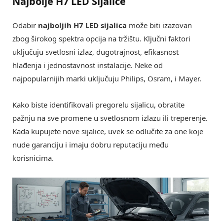
Najbolje H7 LED Sijalice
Odabir
najboljih H7 LED sijalica
može biti izazovan
zbog širokog spektra opcija na tržištu. Ključni faktori
uključuju svetlosni izlaz, dugotrajnost, efikasnost
hlađenja i jednostavnost instalacije. Neke od
najpopularnijih marki uključuju Philips, Osram, i Mayer.
Kako biste identifikovali pregorelu sijalicu, obratite
pažnju na sve promene u svetlosnom izlazu ili treperenje.
Kada kupujete nove sijalice, uvek se odlučite za one koje
nude garanciju i imaju dobru reputaciju među
korisnicima.