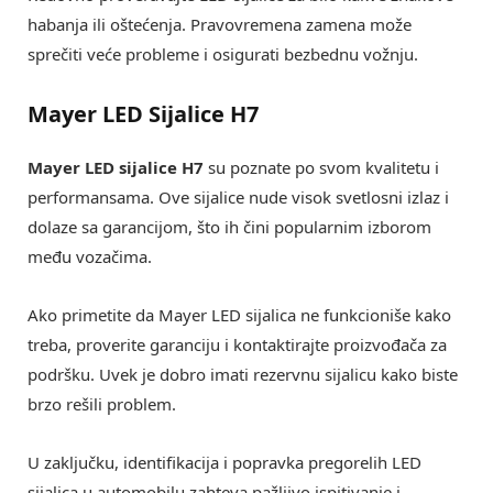
habanja ili oštećenja. Pravovremena zamena može
sprečiti veće probleme i osigurati bezbednu vožnju.
Mayer LED Sijalice H7
Mayer LED sijalice H7
su poznate po svom kvalitetu i
performansama. Ove sijalice nude visok svetlosni izlaz i
dolaze sa garancijom, što ih čini popularnim izborom
među vozačima.
Ako primetite da Mayer LED sijalica ne funkcioniše kako
treba, proverite garanciju i kontaktirajte proizvođača za
podršku. Uvek je dobro imati rezervnu sijalicu kako biste
brzo rešili problem.
U zaključku, identifikacija i popravka pregorelih LED
sijalica u automobilu zahteva pažljivo ispitivanje i