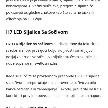
konekcijama. U većini slučajeva, pregorele sijalice će
pokazivati očigledne znakove kao što su crne tačke ili
oštećenja na LED čipu.
H7 LED Sijalice Sa Sočivom
H7 LED sijalice sa sočivom
su dizajnirane da fokusiraju
svetlosni snop, pružajući bolju vidljivost i smanjujući
odsjaj za druge vozače. Ove sijalice su često skuplje, ali
nude superioran svetlosni izlaz.
Kada se suočite sa problemom pregorele H7 LED sijalice
sa sočivom, preporučuje se da proverite sočivo za bilo
kakva oštećenja ili zamagljenja. Takođe, proverite da li su
konektori pravilno povezani i da li postoji stabilan napon.