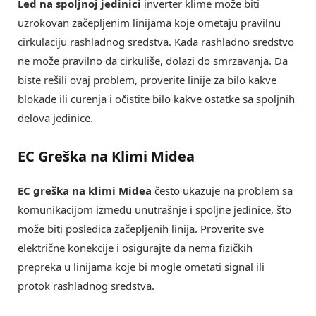
Led na spoljnoj jedinici
inverter klime može biti
uzrokovan začepljenim linijama koje ometaju pravilnu
cirkulaciju rashladnog sredstva. Kada rashladno sredstvo
ne može pravilno da cirkuliše, dolazi do smrzavanja. Da
biste rešili ovaj problem, proverite linije za bilo kakve
blokade ili curenja i očistite bilo kakve ostatke sa spoljnih
delova jedinice.
EC Greška na Klimi Midea
EC greška na klimi Midea
često ukazuje na problem sa
komunikacijom između unutrašnje i spoljne jedinice, što
može biti posledica začepljenih linija. Proverite sve
električne konekcije i osigurajte da nema fizičkih
prepreka u linijama koje bi mogle ometati signal ili
protok rashladnog sredstva.