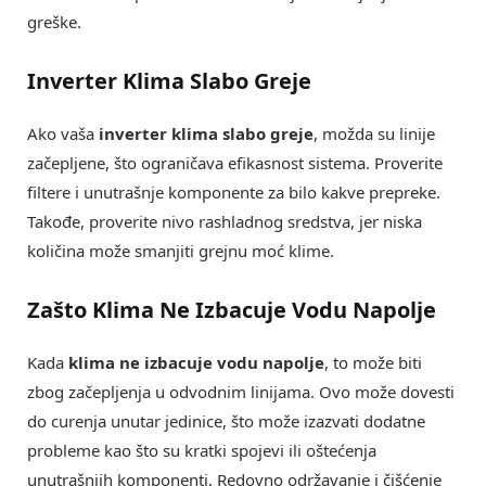
greške.
Inverter Klima Slabo Greje
Ako vaša
inverter klima slabo greje
, možda su linije
začepljene, što ograničava efikasnost sistema. Proverite
filtere i unutrašnje komponente za bilo kakve prepreke.
Takođe, proverite nivo rashladnog sredstva, jer niska
količina može smanjiti grejnu moć klime.
Zašto Klima Ne Izbacuje Vodu Napolje
Kada
klima ne izbacuje vodu napolje
, to može biti
zbog začepljenja u odvodnim linijama. Ovo može dovesti
do curenja unutar jedinice, što može izazvati dodatne
probleme kao što su kratki spojevi ili oštećenja
unutrašnjih komponenti. Redovno održavanje i čišćenje