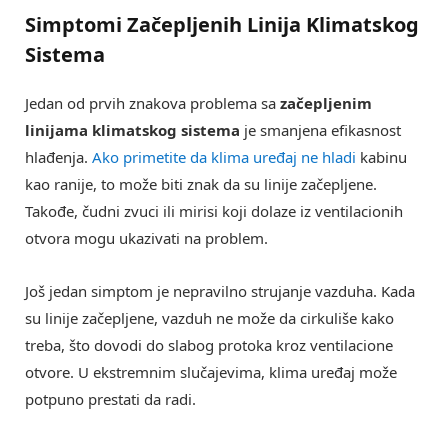
Simptomi Začepljenih Linija Klimatskog
Sistema
Jedan od prvih znakova problema sa
začepljenim
linijama klimatskog sistema
je smanjena efikasnost
hlađenja.
Ako primetite da klima uređaj ne hladi
kabinu
kao ranije, to može biti znak da su linije začepljene.
Takođe, čudni zvuci ili mirisi koji dolaze iz ventilacionih
otvora mogu ukazivati na problem.
Još jedan simptom je nepravilno strujanje vazduha. Kada
su linije začepljene, vazduh ne može da cirkuliše kako
treba, što dovodi do slabog protoka kroz ventilacione
otvore. U ekstremnim slučajevima, klima uređaj može
potpuno prestati da radi.