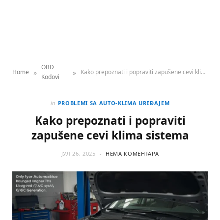
OBD
»
»
Home
Kako prepoznati i popraviti zapušene cevi klima sistema
Kodovi
in
PROBLEMI SA AUTO-KLIMA UREĐAJEM
Kako prepoznati i popraviti
zapušene cevi klima sistema
ЈУЛ 26, 2025
НЕМА КОМЕНТАРА