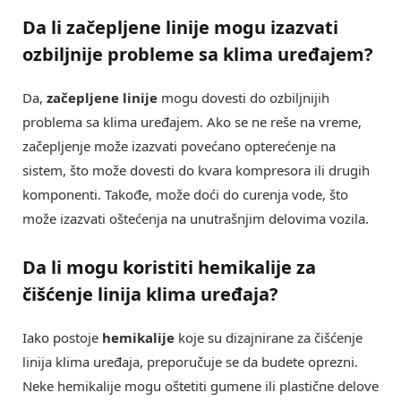
Da li začepljene linije mogu izazvati
ozbiljnije probleme sa klima uređajem?
Da,
začepljene linije
mogu dovesti do ozbiljnijih
problema sa klima uređajem. Ako se ne reše na vreme,
začepljenje može izazvati povećano opterećenje na
sistem, što može dovesti do kvara kompresora ili drugih
komponenti. Takođe, može doći do curenja vode, što
može izazvati oštećenja na unutrašnjim delovima vozila.
Da li mogu koristiti hemikalije za
čišćenje linija klima uređaja?
Iako postoje
hemikalije
koje su dizajnirane za čišćenje
linija klima uređaja, preporučuje se da budete oprezni.
Neke hemikalije mogu oštetiti gumene ili plastične delove