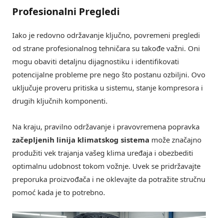
Profesionalni Pregledi
Iako je redovno održavanje ključno, povremeni pregledi
od strane profesionalnog tehničara su takođe važni. Oni
mogu obaviti detaljnu dijagnostiku i identifikovati
potencijalne probleme pre nego što postanu ozbiljni. Ovo
uključuje proveru pritiska u sistemu, stanje kompresora i
drugih ključnih komponenti.
Na kraju, pravilno održavanje i pravovremena popravka
začepljenih linija klimatskog sistema
može značajno
produžiti vek trajanja vašeg klima uređaja i obezbediti
optimalnu udobnost tokom vožnje. Uvek se pridržavajte
preporuka proizvođača i ne oklevajte da potražite stručnu
pomoć kada je to potrebno.