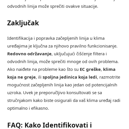
odvodnih linija može sprečiti ovakve situacije.
Zaključak
Identifikacija i popravka začepljenih linija u klima
uređajima je ključna za njihovo pravilno funkcionisanje.
Redovno održavanje
, uključujući čišćenje filtera i
odvodnih linija, može sprečiti mnoge od ovih problema.
Ako naiđete na probleme kao što su
EC greške
,
klima
koja ne greje
, ili
spoljna jedinica koja ledi
, razmotrite
mogućnost začepljenih linija kao jedan od potencijalnih
uzroka. Uvek je preporučljivo konsultovati se sa
stručnjakom kako biste osigurali da vaš klima uređaj radi
optimalno i efikasno.
FAQ: Kako Identifikovati i