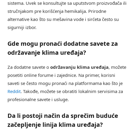
sistema. Uvek se konsultujte sa uputstvom proizvođača ili
stručnjakom pre korišćenja hemikalija. Prirodne
alternative kao što su mešavina vode i sirćeta često su
sigurniji izbor.
Gde mogu pronaći dodatne savete za
održavanje klima uređaja?
Za dodatne savete o
održavanju klima uređaja
, možete
posetiti online forume i zajednice. Na primer, korisni
saveti se često mogu pronaći na platformama kao što je
Reddit
. Takođe, možete se obratiti lokalnim servisima za
profesionalne savete i usluge.
Da li postoji način da sprečim buduće
začepljenje linija klima uređaja?