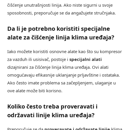
čišćenje unutrašnjosti linija. Ako niste sigurni u svoje
sposobnosti, preporučuje se da angažujete stručnjaka.
Da li je potrebno koristiti specijalne
alate za čišćenje linija klima uređaja?
Iako možete koristiti osnovne alate kao što su kompresor
za vazduh ili usisivač, postoje i
specijalni alati
dizajnirani za čišćenje linija klima uređaja. Ovi alati
omogućavaju efikasnije uklanjanje prljavštine i ostataka.
Ako često imate problema sa začepljenjem, ulaganje u
ove alate može biti korisno.
Koliko često treba proveravati i
održavati linije klima uređaja?
Preporučuje se da
proveravate i održavate linije
klima