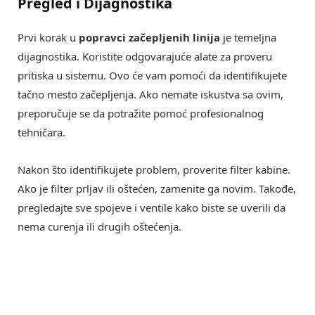
Pregled i Dijagnostika
Prvi korak u
popravci začepljenih linija
je temeljna
dijagnostika. Koristite odgovarajuće alate za proveru
pritiska u sistemu. Ovo će vam pomoći da identifikujete
tačno mesto začepljenja. Ako nemate iskustva sa ovim,
preporučuje se da potražite pomoć profesionalnog
tehničara.
Nakon što identifikujete problem, proverite filter kabine.
Ako je filter prljav ili oštećen, zamenite ga novim. Takođe,
pregledajte sve spojeve i ventile kako biste se uverili da
nema curenja ili drugih oštećenja.