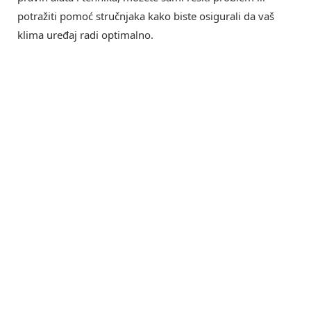
potražiti pomoć stručnjaka kako biste osigurali da vaš
klima uređaj radi optimalno.