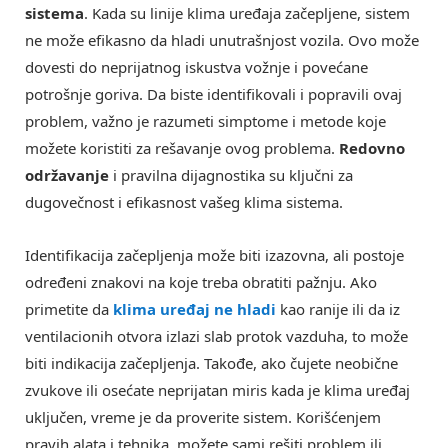
sistema
. Kada su linije klima uređaja začepljene, sistem
ne može efikasno da hladi unutrašnjost vozila. Ovo može
dovesti do neprijatnog iskustva vožnje i povećane
potrošnje goriva. Da biste identifikovali i popravili ovaj
problem, važno je razumeti simptome i metode koje
možete koristiti za rešavanje ovog problema.
Redovno
održavanje
i pravilna dijagnostika su ključni za
dugovečnost i efikasnost vašeg klima sistema.
Identifikacija začepljenja može biti izazovna, ali postoje
određeni znakovi na koje treba obratiti pažnju. Ako
primetite da
klima uređaj ne hladi
kao ranije ili da iz
ventilacionih otvora izlazi slab protok vazduha, to može
biti indikacija začepljenja. Takođe, ako čujete neobične
zvukove ili osećate neprijatan miris kada je klima uređaj
uključen, vreme je da proverite sistem. Korišćenjem
pravih alata i tehnika, možete sami rešiti problem ili