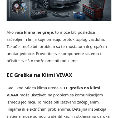
Ako vaša
klima ne greje
, to može biti posledica
začepljenih linija koje ometaju protok toplog vazduha.
Takođe, može biti problem sa termostatom ili grejačem
unutar jedinice. Proverite sve komponente sistema i
očistite sve što može ometati rad klime.
EC Greška na Klimi VIVAX
Kao i kod Midea klima uređaja,
EC greška na klimi
VIVAX
može ukazivati na problem sa komunikacijom
između jedinica. To može biti izazvano začepljenim
linijama ili električnim problemima. Detaljna inspekcija
sistema može pomoći u identifikaciji i otklanjanju uzroka