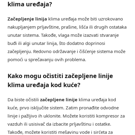
klima uređaja?
Začepljenje linija
klima uređaja može biti uzrokovano
nakupljanjem prljavštine, prašine, lišća ili drugih ostataka
unutar sistema. Takođe, vlaga može izazvati stvaranje
buđi ili algi unutar linija, što dodatno doprinosi
začepljenju. Redovno održavanje i čišćenje sistema može
pomoći u sprečavanju ovih problema.
Kako mogu očistiti začepljene linije
klima uređaja kod kuće?
Da biste očistili
začepljene linije
klima uređaja kod
kuće, prvo isključite sistem. Zatim pronađite odvodne
linije i pažljivo ih uklonite. Možete koristiti kompresor za
vazduh ili usisivač da izbacite prljavštinu i ostatke.
Takođe, možete koristiti mešavinu vode i sirćeta za