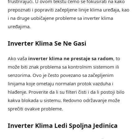
frustrirajući. U ovom tekstu ćemo se fokusirati na kako
prepoznati i popraviti začepljene linije klima uređaja, kao
i na druge uobičajene probleme sa inverter klima
uređajima.
Inverter Klima Se Ne Gasi
Ako vaša
inverter klima ne prestaje sa radom
, to
može biti znak problema sa kontrolnim sistemom ili
senzorima. Ovo je često povezano sa začepljenim
linijama koje ometaju normalan protok vazduha i
hlađenje. Proverite da li su filteri čisti i da li postoji bilo
kakva blokada u sistemu. Redovno održavanje može
sprečiti ovakve probleme.
Inverter Klima Ledi Spoljna Jedinica