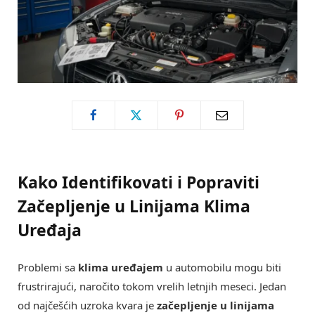
Kako Identifikovati i Popraviti
Začepljenje u Linijama Klima
Uređaja
Problemi sa
klima uređajem
u automobilu mogu biti
frustrirajući, naročito tokom vrelih letnjih meseci. Jedan
od najčešćih uzroka kvara je
začepljenje u linijama