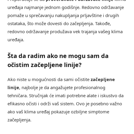
uređaja najmanje jednom godišnje. Redovno održavanje
pomaže u sprečavanju nakupljanja prljavštine i drugih
ostataka, što može dovesti do začepljenja. Takođe,
redovno održavanje produžava vek trajanja vašeg klima
uređaja.
Šta da radim ako ne mogu sam da
očistim začepljene linije?
Ako niste u mogućnosti da sami očistite
začepljene
linije
, najbolje je da angažujete profesionalnog
tehničara. Stručnjak će imati potrebne alate i iskustvo da
efikasno očisti i održi vaš sistem. Ovo je posebno važno
ako vaš klima uređaj pokazuje ozbiljne simptome
začepljenja.