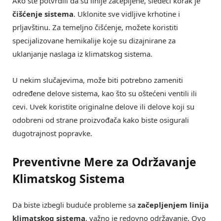
Ako ste potvrdili da su linije začepljene, sledeći korak je
čišćenje sistema
. Uklonite sve vidljive krhotine i
prljavštinu. Za temeljno čišćenje, možete koristiti
specijalizovane hemikalije koje su dizajnirane za
uklanjanje naslaga iz klimatskog sistema.
U nekim slučajevima, može biti potrebno zameniti
određene delove sistema, kao što su oštećeni ventili ili
cevi. Uvek koristite originalne delove ili delove koji su
odobreni od strane proizvođača kako biste osigurali
dugotrajnost popravke.
Preventivne Mere za Održavanje
Klimatskog Sistema
Da biste izbegli buduće probleme sa
začepljenjem linija
klimatskog sistema
, važno je redovno održavanje. Ovo