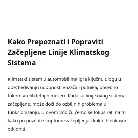
Kako Prepoznati i Popraviti
Začepljene Linije Klimatskog
Sistema
Klimatski sistem u automobilima igra ključnu ulogu u
obezbeđivanju udobnosti vozača i putnika, posebno
tokom vrelih letnjih meseci. Kada su linije ovog sistema
začepljene, može doći do ozbiljnih problema u
funkcionisanju. U ovom vodiču ćemo se fokusirati na to
kako prepoznati simptome začepljenja i kako ih efikasno
otkloniti.