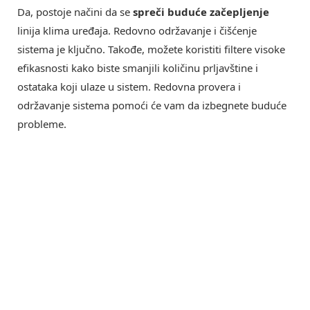
Da, postoje načini da se
spreči buduće začepljenje
linija klima uređaja. Redovno održavanje i čišćenje
sistema je ključno. Takođe, možete koristiti filtere visoke
efikasnosti kako biste smanjili količinu prljavštine i
ostataka koji ulaze u sistem. Redovna provera i
održavanje sistema pomoći će vam da izbegnete buduće
probleme.