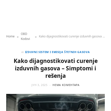
OBD
»
»
Home
Kako dijagnostikovati curenje izduvnih gasova – Simptomi i rešenja
Kodovi
in
IZDUVNI SISTEM I EMISIJA ŠTETNIH GASOVA
Kako dijagnostikovati curenje
izduvnih gasova – Simptomi i
rešenja
ЈУН 3, 2025
НЕМА КОМЕНТАРА