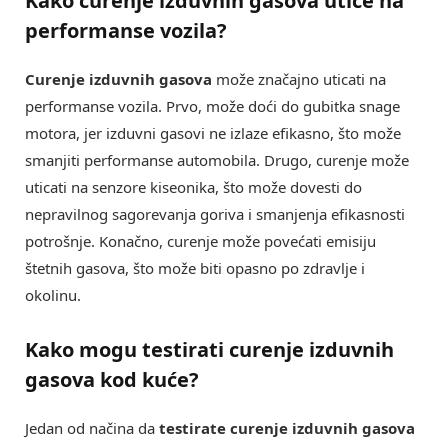
Kako curenje izduvnih gasova utiče na
performanse vozila?
Curenje izduvnih gasova
može značajno uticati na
performanse vozila. Prvo, može doći do gubitka snage
motora, jer izduvni gasovi ne izlaze efikasno, što može
smanjiti performanse automobila. Drugo, curenje može
uticati na senzore kiseonika, što može dovesti do
nepravilnog sagorevanja goriva i smanjenja efikasnosti
potrošnje. Konačno, curenje može povećati emisiju
štetnih gasova, što može biti opasno po zdravlje i
okolinu.
Kako mogu testirati curenje izduvnih
gasova kod kuće?
Jedan od načina da
testirate curenje izduvnih gasova