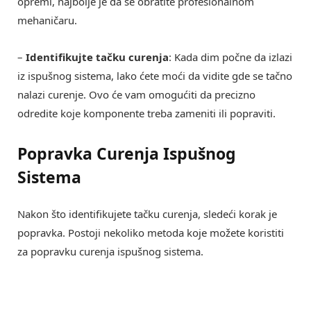
opremi, najbolje je da se obratite profesionalnom
mehaničaru.
–
Identifikujte tačku curenja
: Kada dim počne da izlazi
iz ispušnog sistema, lako ćete moći da vidite gde se tačno
nalazi curenje. Ovo će vam omogućiti da precizno
odredite koje komponente treba zameniti ili popraviti.
Popravka Curenja Ispušnog
Sistema
Nakon što identifikujete tačku curenja, sledeći korak je
popravka. Postoji nekoliko metoda koje možete koristiti
za popravku curenja ispušnog sistema.