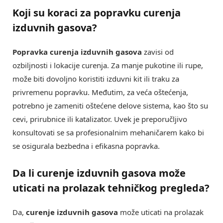
Koji su koraci za popravku curenja
izduvnih gasova?
Popravka curenja izduvnih gasova
zavisi od
ozbiljnosti i lokacije curenja. Za manje pukotine ili rupe,
može biti dovoljno koristiti izduvni kit ili traku za
privremenu popravku. Međutim, za veća oštećenja,
potrebno je zameniti oštećene delove sistema, kao što su
cevi, prirubnice ili katalizator. Uvek je preporučljivo
konsultovati se sa profesionalnim mehaničarem kako bi
se osigurala bezbedna i efikasna popravka.
Da li curenje izduvnih gasova može
uticati na prolazak tehničkog pregleda?
Da,
curenje izduvnih gasova
može uticati na prolazak