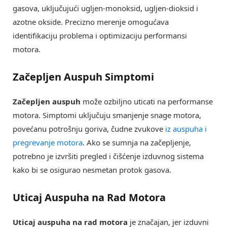
gasova, uključujući ugljen-monoksid, ugljen-dioksid i
azotne okside. Precizno merenje omogućava
identifikaciju problema i optimizaciju performansi
motora.
Začepljen Auspuh Simptomi
Začepljen auspuh
može ozbiljno uticati na performanse
motora. Simptomi uključuju smanjenje snage motora,
povećanu potrošnju goriva, čudne zvukove
iz auspuha i
pregrevanje motora
. Ako se sumnja na začepljenje,
potrebno je izvršiti pregled i čišćenje izduvnog sistema
kako bi se osigurao nesmetan protok gasova.
Uticaj Auspuha na Rad Motora
Uticaj auspuha na rad motora
je značajan, jer izduvni