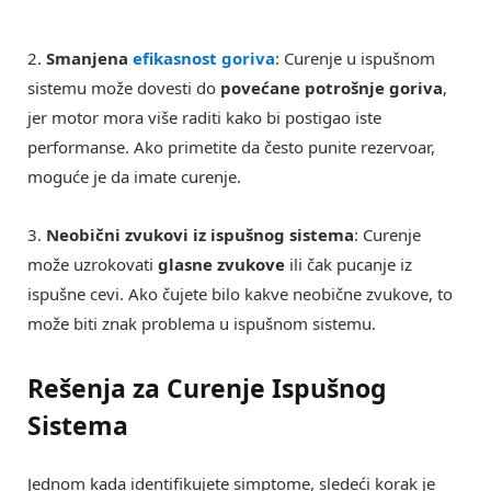
2.
Smanjena
efikasnost goriva
: Curenje u ispušnom
sistemu može dovesti do
povećane potrošnje goriva
,
jer motor mora više raditi kako bi postigao iste
performanse. Ako primetite da često punite rezervoar,
moguće je da imate curenje.
3.
Neobični zvukovi iz ispušnog sistema
: Curenje
može uzrokovati
glasne zvukove
ili čak pucanje iz
ispušne cevi. Ako čujete bilo kakve neobične zvukove, to
može biti znak problema u ispušnom sistemu.
Rešenja za Curenje Ispušnog
Sistema
Jednom kada identifikujete simptome, sledeći korak je