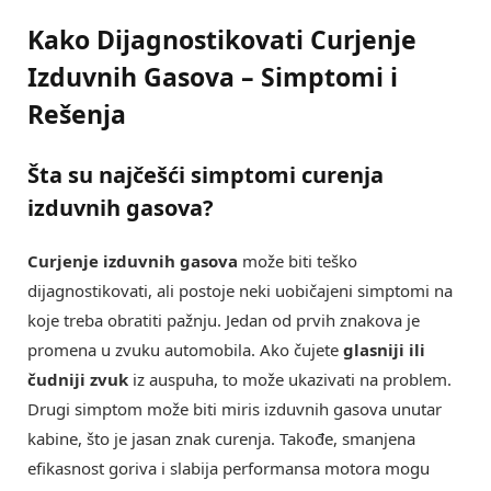
Kako Dijagnostikovati Curjenje
Izduvnih Gasova – Simptomi i
Rešenja
Šta su najčešći simptomi curenja
izduvnih gasova?
Curjenje izduvnih gasova
može biti teško
dijagnostikovati, ali postoje neki uobičajeni simptomi na
koje treba obratiti pažnju. Jedan od prvih znakova je
promena u zvuku automobila. Ako čujete
glasniji ili
čudniji zvuk
iz auspuha, to može ukazivati na problem.
Drugi simptom može biti miris izduvnih gasova unutar
kabine, što je jasan znak curenja. Takođe, smanjena
efikasnost goriva i slabija performansa motora mogu