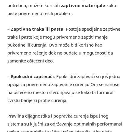
potrebna, možete koristiti
zaptivne materijale
kako
biste privremeno rešili problem.
–
Zaptivna traka ili pasta
: Postoje specijalne zaptivne
trake i paste koje mogu privremeno zaptiti manje
pukotine ili curenja. Ovo može biti korisno kao
privremeno rešenje dok ne budete u mogućnosti da
zamenite oštećeni deo.
–
Epoksidni zaptivači
: Epoksidni zaptivači su još jedna
opcija za privremeno zaptivanje curenja. Oni se nanose
na oštećeno mesto i stvrdnjavaju se kako bi formirali
čvrstu barijeru protiv curenja.
Pravilna dijagnostika i popravka curenja ispušnog
sistema su ključni za održavanje optimalnih performansi
vašeg automobila i zaštitu vašeg zdravlja. Ako niste