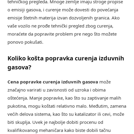
tehničkog pregleda. Mnoge zemlje imaju stroge propise
o emisiji gasova, i curenje može dovesti do povećanja
emisije štetnih materija izvan dozvoljenih granica. Ako
vaše vozilo ne prođe tehnički pregled zbog curenja,
moraćete da popravite problem pre nego što možete
ponovo pokušati.
Koliko košta popravka curenja izduvnih
gasova?
Cena popravke curenja izduvnih gasova
može
značajno varirati u zavisnosti od uzroka i obima
oštećenja. Manje popravke, kao što su zaptivanje malih
pukotina, mogu koštati relativno malo. Međutim, zamena
većih delova sistema, kao što su katalizator ili cevi, može
biti skuplja. Uvek je najbolje dobiti procenu od
kvalifikovanog mehaničara kako biste dobili tačnu