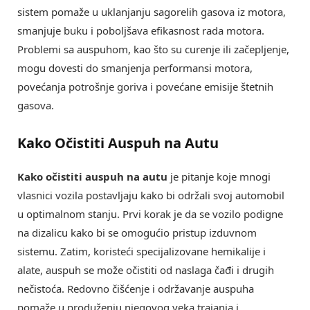
sistem pomaže u uklanjanju sagorelih gasova iz motora,
smanjuje buku i poboljšava efikasnost rada motora.
Problemi sa auspuhom, kao što su curenje ili začepljenje,
mogu dovesti do smanjenja performansi motora,
povećanja potrošnje goriva i povećane emisije štetnih
gasova.
Kako Očistiti Auspuh na Autu
Kako očistiti auspuh na autu
je pitanje koje mnogi
vlasnici vozila postavljaju kako bi održali svoj automobil
u optimalnom stanju. Prvi korak je da se vozilo podigne
na dizalicu kako bi se omogućio pristup izduvnom
sistemu. Zatim, koristeći specijalizovane hemikalije i
alate, auspuh se može očistiti od naslaga čađi i drugih
nečistoća. Redovno čišćenje i održavanje auspuha
pomaže u produženju njegovog veka trajanja i