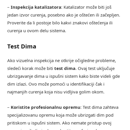
–
Inspekcija katalizatora
: Katalizator može biti još
jedan izvor curenja, posebno ako je oštećen ili začepljen.
Proverite da li postoje bilo kakvi znakovi oštećenja ili
curenja u ovom delu sistema.
Test Dima
Ako vizuelna inspekcija ne otkrije očigledne probleme,
sledeći korak može biti
test dima
. Ovaj test uključuje
ubrizgavanje dima u ispušni sistem kako biste videli gde
dim izlazi. Ovo može pomoći u identifikaciji čak i
najmanjih curenja koja nisu vidljiva golim okom.
–
Koristite profesionalnu opremu
: Test dima zahteva
specijalizovanu opremu koja može ubrizgati dim pod
pritiskom u ispušni sistem. Ako nemate pristup ovoj