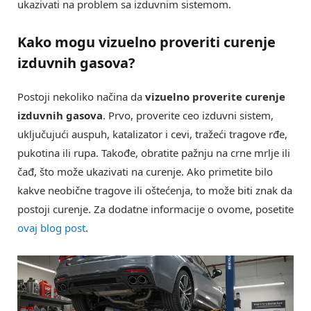
ukazivati na problem sa izduvnim sistemom.
Kako mogu vizuelno proveriti curenje
izduvnih gasova?
Postoji nekoliko načina da
vizuelno proverite curenje
izduvnih gasova
. Prvo, proverite ceo izduvni sistem,
uključujući auspuh, katalizator i cevi, tražeći tragove rđe,
pukotina ili rupa. Takođe, obratite pažnju na crne mrlje ili
čađ, što može ukazivati na curenje. Ako primetite bilo
kakve neobične tragove ili oštećenja, to može biti znak da
postoji curenje. Za dodatne informacije o ovome, posetite
ovaj blog post
.