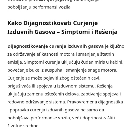
poboljšanju performansi vozila.
Kako Dijagnostikovati Curjenje
Izduvnih Gasova – Simptomi i Rešenja
Dijagnostikovanje curenja izduvnih gasova
je ključno
za održavanje efikasnosti motora i smanjenje štetnih
emisija. Simptomi curenja uključuju čudan miris u kabini,
povećanje buke iz auspuha i smanjenje snage motora.
Curjenje se može pojaviti zbog oštećenih cevi,
prigušivača ili spojeva u izduvnom sistemu. Rešenja
uključuju zamenu oštećenih delova, zaptivanje spojeva i
redovno održavanje sistema. Pravovremena dijagnostika
i popravka curenja izduvnih gasova ne samo da
poboljšava performanse vozila, već i doprinosi zaštiti
životne sredine.