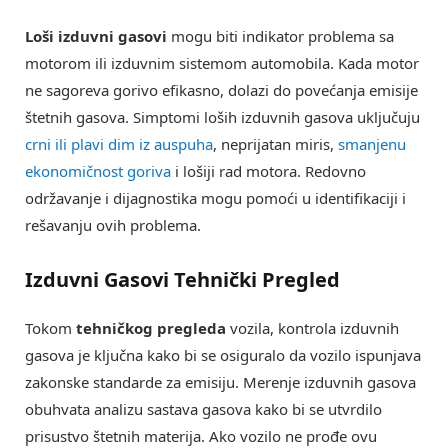
Loši izduvni gasovi
mogu biti indikator problema sa
motorom ili izduvnim sistemom automobila. Kada motor
ne sagoreva gorivo efikasno, dolazi do povećanja emisije
štetnih gasova. Simptomi loših izduvnih gasova uključuju
crni ili plavi dim iz auspuha
, neprijatan miris,
smanjenu
ekonomičnost goriva
i lošiji rad motora. Redovno
održavanje i dijagnostika mogu pomoći u identifikaciji i
rešavanju ovih problema.
Izduvni Gasovi Tehnički Pregled
Tokom
tehničkog pregleda
vozila, kontrola izduvnih
gasova je ključna kako bi se osiguralo da vozilo ispunjava
zakonske standarde za emisiju. Merenje izduvnih gasova
obuhvata analizu sastava gasova kako bi se utvrdilo
prisustvo štetnih materija. Ako vozilo ne prođe ovu