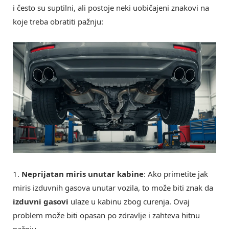
i često su suptilni, ali postoje neki uobičajeni znakovi na
koje treba obratiti pažnju:
1.
Neprijatan miris unutar kabine
: Ako primetite jak
miris izduvnih gasova unutar vozila, to može biti znak da
izduvni gasovi
ulaze u kabinu zbog curenja. Ovaj
problem može biti opasan po zdravlje i zahteva hitnu
pažnju.