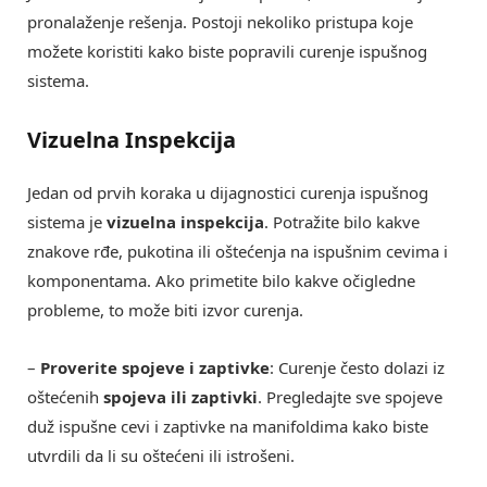
pronalaženje rešenja. Postoji nekoliko pristupa koje
možete koristiti kako biste popravili curenje ispušnog
sistema.
Vizuelna Inspekcija
Jedan od prvih koraka u dijagnostici curenja ispušnog
sistema je
vizuelna inspekcija
. Potražite bilo kakve
znakove rđe, pukotina ili oštećenja na ispušnim cevima i
komponentama. Ako primetite bilo kakve očigledne
probleme, to može biti izvor curenja.
–
Proverite spojeve i zaptivke
: Curenje često dolazi iz
oštećenih
spojeva ili zaptivki
. Pregledajte sve spojeve
duž ispušne cevi i zaptivke na manifoldima kako biste
utvrdili da li su oštećeni ili istrošeni.