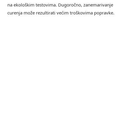
na ekološkim testovima. Dugoročno, zanemarivanje
curenja može rezultirati većim troškovima popravke.