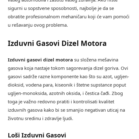
sigurni u sopstvene sposobnosti, najbolje je da se
obratite profesionalnom mehaničaru koji će vam pomoći
u rešavanju ovog problema.
Izduvni Gasovi Dizel Motora
Izduvni gasovi dizel motora
su složena mešavina
gasova koja nastaje tokom sagorevanja dizel goriva. Ovi
gasovi sadrže razne komponente kao što su azot, ugljen-
dioksid, vodena para, kiseonik i štetne supstance poput
ugljen-monoksida, azotnih oksida, i čestica čađi. Zbog
toga je važno redovno pratiti i kontrolisati kvalitet
izduvnih gasova kako bi se smanjio negativan uticaj na
životnu sredinu i zdravlje ljudi.
Loši Izduvni Gasovi