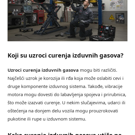
Koji su uzroci curenja izduvnih gasova?
Uzroci curenja izduvnih gasova
mogu biti različiti.
Najčešći uzrok je korozija ili rđa koja može oslabiti cevi i
druge komponente izduvnog sistema. Takođe, vibracije
motora mogu dovesti do labavljenja spojeva i prirubnica,
što može izazvati curenje. U nekim slučajevima, udarci ili
oštećenja na donjem delu vozila mogu prouzrokovati
pukotine ili rupe u izduvnom sistemu.