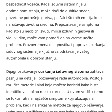
bezbednost vozača. Kada izduvni sistem nije u
optimalnom stanju, može doći do gubitka snage,
povećane potrošnje goriva, pa čak i štetnih emisija koje
narušavaju životnu sredinu. Prepoznavanje simptoma
kao što su neobični zvuci, mirisi izduvnih gasova ili
vidljivi dim, može vam pomoći da na vreme uočite
problem. Pravovremena dijagnostika i popravka curkanja
izduvnog sistema je ključna za održavanje vašeg
automobila u dobrom stanju.
Dijagnostikovanje
curkanja izduvnog sistema
zahteva
pažnju na detalje i poznavanje rada automobila. Postoje
različite metode i alati koje možete koristiti kako biste
identifikovali tačno mesto curenja. U ovom vodiču ćemo
se fokusirati na najčešće simptome koji ukazuju na
problem, kao i na efikasne metode za njegovo rešavanje.
Osim toga, pružićemo vam savete kako da produžite vek