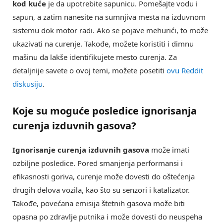
kod kuće
je da upotrebite sapunicu. Pomešajte vodu i
sapun, a zatim nanesite na sumnjiva mesta na izduvnom
sistemu dok motor radi. Ako se pojave mehurići, to može
ukazivati na curenje. Takođe, možete koristiti i dimnu
mašinu da lakše identifikujete mesto curenja. Za
detaljnije savete o ovoj temi, možete posetiti
ovu Reddit
diskusiju
.
Koje su moguće posledice ignorisanja
curenja izduvnih gasova?
Ignorisanje curenja izduvnih gasova
može imati
ozbiljne posledice. Pored smanjenja performansi i
efikasnosti goriva, curenje može dovesti do oštećenja
drugih delova vozila, kao što su senzori i katalizator.
Takođe, povećana emisija štetnih gasova može biti
opasna po zdravlje putnika i može dovesti do neuspeha