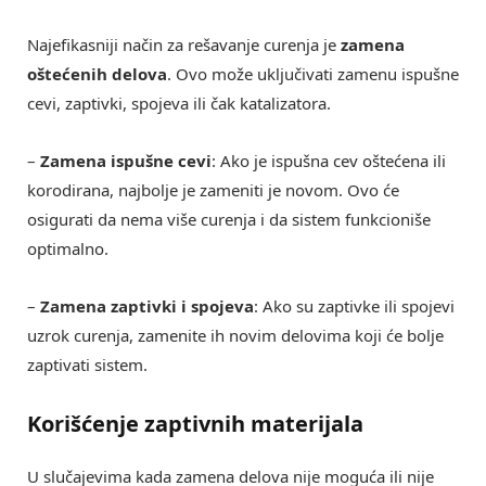
Najefikasniji način za rešavanje curenja je
zamena
oštećenih delova
. Ovo može uključivati zamenu ispušne
cevi, zaptivki, spojeva ili čak katalizatora.
–
Zamena ispušne cevi
: Ako je ispušna cev oštećena ili
korodirana, najbolje je zameniti je novom. Ovo će
osigurati da nema više curenja i da sistem funkcioniše
optimalno.
–
Zamena zaptivki i spojeva
: Ako su zaptivke ili spojevi
uzrok curenja, zamenite ih novim delovima koji će bolje
zaptivati sistem.
Korišćenje zaptivnih materijala
U slučajevima kada zamena delova nije moguća ili nije