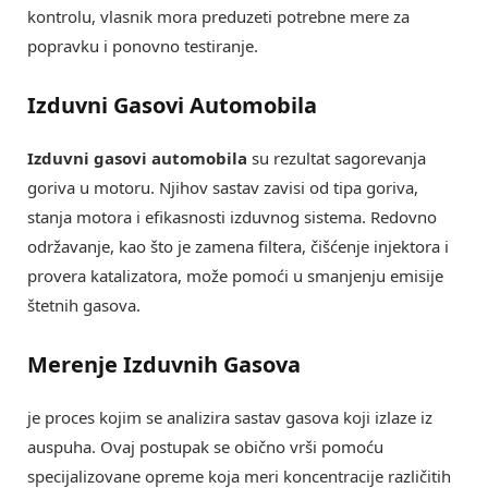
kontrolu, vlasnik mora preduzeti potrebne mere za
popravku i ponovno testiranje.
Izduvni Gasovi Automobila
Izduvni gasovi automobila
su rezultat sagorevanja
goriva u motoru. Njihov sastav zavisi od tipa goriva,
stanja motora i efikasnosti izduvnog sistema. Redovno
održavanje, kao što je zamena filtera, čišćenje injektora i
provera katalizatora, može pomoći u smanjenju emisije
štetnih gasova.
Merenje Izduvnih Gasova
je proces kojim se analizira sastav gasova koji izlaze iz
auspuha. Ovaj postupak se obično vrši pomoću
specijalizovane opreme koja meri koncentracije različitih