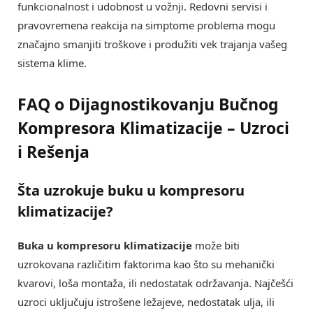
funkcionalnost i udobnost u vožnji. Redovni servisi i
pravovremena reakcija na simptome problema mogu
značajno smanjiti troškove i produžiti vek trajanja vašeg
sistema klime.
FAQ o Dijagnostikovanju Bučnog
Kompresora Klimatizacije – Uzroci
i Rešenja
Šta uzrokuje
buku u kompresoru
klimatizacije
?
Buka u kompresoru klimatizacije
može biti
uzrokovana različitim faktorima kao što su mehanički
kvarovi, loša montaža, ili nedostatak održavanja. Najčešći
uzroci uključuju istrošene ležajeve, nedostatak ulja, ili