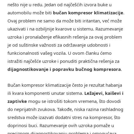
nešto nije u redu. Jedan od najčešćih izvora buke u
automobilu može biti
bučan kompresor klimatizacije
.
Ovaj problem ne samo da može biti iritantan, već može
ukazivati i na ozbiljnije kvarove u sistemu. Razumevanje
uzroka i pronalaženje efikasnih rešenja za ovaj problem
je od suštinske važnosti za održavanje udobnosti i
funkcionalnosti vašeg vozila. U ovom članku ćemo
istražiti najčešće uzroke i ponuditi praktična rešenja za
dijagnostikovanje i popravku bučnog kompresora
.
Bučan kompresor klimatizacije često je rezultat habanja
ili kvara komponenti unutar sistema.
Ležajevi, kaiševi i
zaptivke
mogu se istrošiti tokom vremena, što dovodi
do neprijatnih zvukova. Takođe, niska razina rashladnog
sredstva može izazvati dodatni stres na kompresor, što
doprinosi buci. Razumevanje ovih uzroka pomaže u
preciznom dijagnostikovanju problema i omogućava