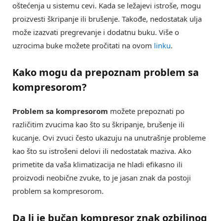
oštećenja u sistemu cevi. Kada se ležajevi istroše, mogu
proizvesti škripanje ili brušenje. Takođe, nedostatak ulja
može izazvati pregrevanje i dodatnu buku. Više o
uzrocima buke možete pročitati na ovom
linku
.
Kako mogu da prepoznam
problem sa
kompresorom
?
Problem sa kompresorom
možete prepoznati po
različitim zvucima kao što su škripanje, brušenje ili
kucanje. Ovi zvuci često ukazuju na unutrašnje probleme
kao što su istrošeni delovi ili nedostatak maziva. Ako
primetite da vaša klimatizacija ne hladi efikasno ili
proizvodi neobične zvuke, to je jasan znak da postoji
problem sa kompresorom.
Da li je
bučan kompresor
znak ozbiljnog