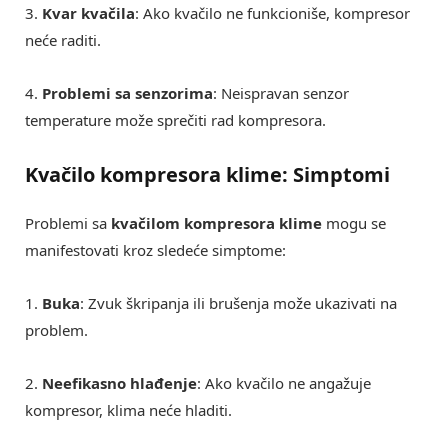
3.
Kvar kvačila
: Ako kvačilo ne funkcioniše, kompresor
neće raditi.
4.
Problemi sa senzorima
: Neispravan senzor
temperature može sprečiti rad kompresora.
Kvačilo kompresora klime: Simptomi
Problemi sa
kvačilom kompresora klime
mogu se
manifestovati kroz sledeće simptome:
1.
Buka
: Zvuk škripanja ili brušenja može ukazivati na
problem.
2.
Neefikasno hlađenje
: Ako kvačilo ne angažuje
kompresor, klima neće hladiti.