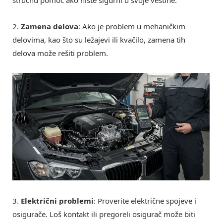
2.
Zamena delova
: Ako je problem u mehaničkim
delovima, kao što su ležajevi ili kvačilo, zamena tih
delova može rešiti problem.
3.
Električni problemi
: Proverite električne spojeve i
osigurače. Loš kontakt ili pregoreli osigurač može biti