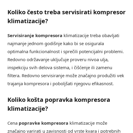
Koliko često treba
servisirati kompresor
klimatizacije?
Servisiranje kompresora
klimatizacije treba obavljati
najmanje jednom godišnje kako bi se osigurala
optimalna funkcionalnost i sprečili potencijalni problemi.
Redovno održavanje uključuje proveru nivoa ulja,
inspekciju svih delova sistema, i čišćenje ili zamenu
filtera. Redovno servisiranje može značajno produžiti vek
trajanja kompresora i poboljšati njegovu efikasnost.
Koliko košta
popravka kompresora
klimatizacije?
Cena
popravke kompresora
klimatizacije može
značajno varirati u zavisnosti od vrste kvara i potrebnih