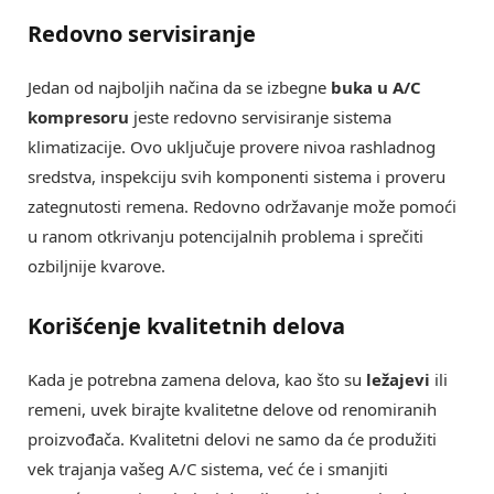
Redovno servisiranje
Jedan od najboljih načina da se izbegne
buka u A/C
kompresoru
jeste redovno servisiranje sistema
klimatizacije. Ovo uključuje provere nivoa rashladnog
sredstva, inspekciju svih komponenti sistema i proveru
zategnutosti remena. Redovno održavanje može pomoći
u ranom otkrivanju potencijalnih problema i sprečiti
ozbiljnije kvarove.
Korišćenje kvalitetnih delova
Kada je potrebna zamena delova, kao što su
ležajevi
ili
remeni, uvek birajte kvalitetne delove od renomiranih
proizvođača. Kvalitetni delovi ne samo da će produžiti
vek trajanja vašeg A/C sistema, već će i smanjiti