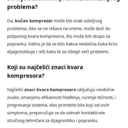
problema?
Da,
bučan kompresor
može biti znak ozbiljnog
problema. Ako se ne rešava na vreme, može doći do
potpunog kvara kompresora, što može biti skupo za
popravku. Važno je da se bilo kakva neobična buka brzo
dijagnostikuje i reši kako bi se izbegli veći problemi.
Koji su najčešći
znaci kvara
kompresora
?
Najčešći
znaci kvara kompresora
uključuju neobične
zvuke, smanjenu efikasnost hlađenja, curenje tečnosti, i
pregrevanje sistema. Ako primetite bilo koji od ovih
simptoma, preporučuje se da odmah kontaktirate
stručnog tehničara za dijagnostiku i popravku.