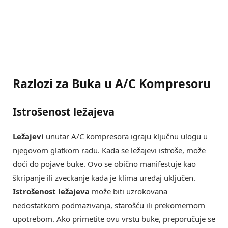
Razlozi za Buka u A/C Kompresoru
Istrošenost ležajeva
Ležajevi
unutar A/C kompresora igraju ključnu ulogu u
njegovom glatkom radu. Kada se ležajevi istroše, može
doći do pojave buke. Ovo se obično manifestuje kao
škripanje ili zveckanje kada je klima uređaj uključen.
Istrošenost ležajeva
može biti uzrokovana
nedostatkom podmazivanja, starošću ili prekomernom
upotrebom. Ako primetite ovu vrstu buke, preporučuje se