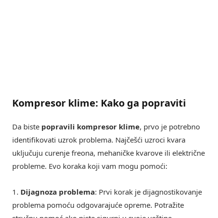
Kompresor klime: Kako ga popraviti
Da biste
popravili kompresor klime
, prvo je potrebno
identifikovati uzrok problema. Najčešći uzroci kvara
uključuju curenje freona, mehaničke kvarove ili električne
probleme. Evo koraka koji vam mogu pomoći:
1.
Dijagnoza problema
: Prvi korak je dijagnostikovanje
problema pomoću odgovarajuće opreme. Potražite
stručnu pomoć ako niste sigurni u svoje veštine.