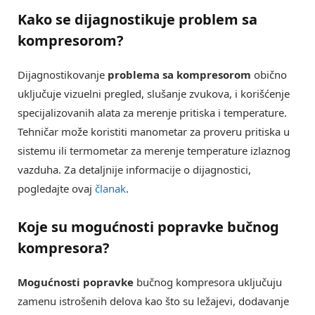
Kako se dijagnostikuje
problem sa
kompresorom
?
Dijagnostikovanje
problema sa kompresorom
obično
uključuje vizuelni pregled, slušanje zvukova, i korišćenje
specijalizovanih alata za merenje pritiska i temperature.
Tehničar može koristiti manometar za proveru pritiska u
sistemu ili termometar za merenje temperature izlaznog
vazduha. Za detaljnije informacije o dijagnostici,
pogledajte ovaj
članak
.
Koje su
mogućnosti popravke
bučnog
kompresora?
Mogućnosti popravke
bučnog kompresora uključuju
zamenu istrošenih delova kao što su ležajevi, dodavanje