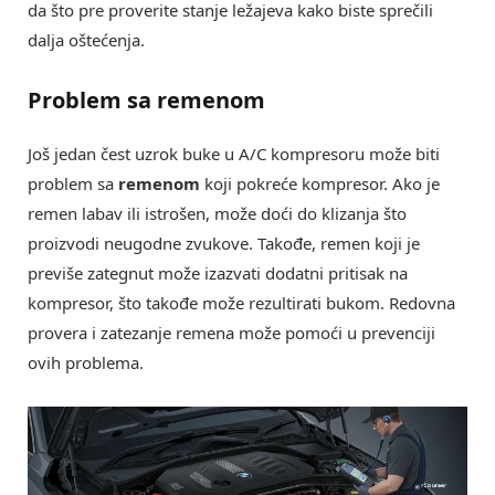
da što pre proverite stanje ležajeva kako biste sprečili
dalja oštećenja.
Problem sa remenom
Još jedan čest uzrok buke u A/C kompresoru može biti
problem sa
remenom
koji pokreće kompresor. Ako je
remen labav ili istrošen, može doći do klizanja što
proizvodi neugodne zvukove. Takođe, remen koji je
previše zategnut može izazvati dodatni pritisak na
kompresor, što takođe može rezultirati bukom. Redovna
provera i zatezanje remena može pomoći u prevenciji
ovih problema.