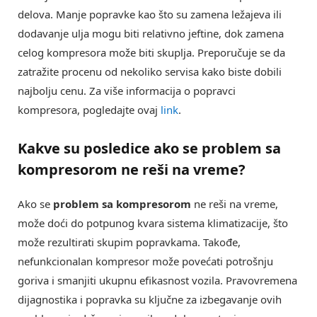
delova. Manje popravke kao što su zamena ležajeva ili
dodavanje ulja mogu biti relativno jeftine, dok zamena
celog kompresora može biti skuplja. Preporučuje se da
zatražite procenu od nekoliko servisa kako biste dobili
najbolju cenu. Za više informacija o popravci
kompresora, pogledajte ovaj
link
.
Kakve su posledice ako se
problem sa
kompresorom
ne reši na vreme?
Ako se
problem sa kompresorom
ne reši na vreme,
može doći do potpunog kvara sistema klimatizacije, što
može rezultirati skupim popravkama. Takođe,
nefunkcionalan kompresor može povećati potrošnju
goriva i smanjiti ukupnu efikasnost vozila. Pravovremena
dijagnostika i popravka su ključne za izbegavanje ovih