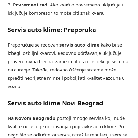
3.
Povremeni rad
: Ako kvačilo povremeno uključuje i
isključuje kompresor, to može biti znak kvara.
Servis auto klime: Preporuka
Preporučuje se redovan
servis auto klime
kako bi se
izbegli ozbiljni kvarovi. Redovno održavanje uključuje
proveru nivoa freona, zamenu filtera i inspekciju sistema
na curenje. Takođe, redovno čišćenje sistema može
sprečiti neprijatne mirise i poboljšati kvalitet vazduha u
vozilu.
Servis auto klime Novi Beograd
Na
Novom Beogradu
postoji mnogo servisa koji nude
kvalitetne usluge održavanja i popravke auto klime. Pre
nego što se odlučite za servis, istražite reputaciju servisa i