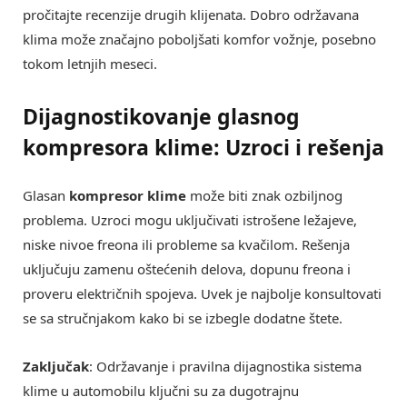
pročitajte recenzije drugih klijenata. Dobro održavana
klima može značajno poboljšati komfor vožnje, posebno
tokom letnjih meseci.
Dijagnostikovanje glasnog
kompresora klime: Uzroci i rešenja
Glasan
kompresor klime
može biti znak ozbiljnog
problema. Uzroci mogu uključivati istrošene ležajeve,
niske nivoe freona ili probleme sa kvačilom. Rešenja
uključuju zamenu oštećenih delova, dopunu freona i
proveru električnih spojeva. Uvek je najbolje konsultovati
se sa stručnjakom kako bi se izbegle dodatne štete.
Zaključak
: Održavanje i pravilna dijagnostika sistema
klime u automobilu ključni su za dugotrajnu