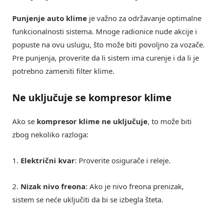
Punjenje auto klime
je važno za održavanje optimalne
funkcionalnosti sistema. Mnoge radionice nude akcije i
popuste na ovu uslugu, što može biti povoljno za vozače.
Pre punjenja, proverite da li sistem ima curenje i da li je
potrebno zameniti filter klime.
Ne uključuje se kompresor klime
Ako se
kompresor klime ne uključuje
, to može biti
zbog nekoliko razloga:
1.
Električni kvar
: Proverite osigurače i releje.
2.
Nizak nivo freona
: Ako je nivo freona prenizak,
sistem se neće uključiti da bi se izbegla šteta.