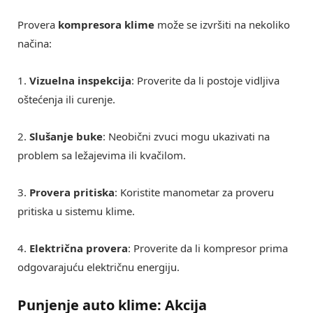
Provera
kompresora klime
može se izvršiti na nekoliko
načina:
1.
Vizuelna inspekcija
: Proverite da li postoje vidljiva
oštećenja ili curenje.
2.
Slušanje buke
: Neobični zvuci mogu ukazivati na
problem sa ležajevima ili kvačilom.
3.
Provera pritiska
: Koristite manometar za proveru
pritiska u sistemu klime.
4.
Električna provera
: Proverite da li kompresor prima
odgovarajuću električnu energiju.
Punjenje auto klime: Akcija