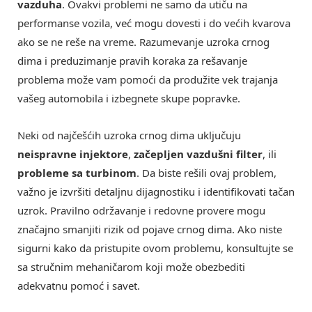
vazduha
. Ovakvi problemi ne samo da utiču na
performanse vozila, već mogu dovesti i do većih kvarova
ako se ne reše na vreme. Razumevanje uzroka crnog
dima i preduzimanje pravih koraka za rešavanje
problema može vam pomoći da produžite vek trajanja
vašeg automobila i izbegnete skupe popravke.
Neki od najčešćih uzroka crnog dima uključuju
neispravne injektore
,
začepljen vazdušni filter
, ili
probleme sa turbinom
. Da biste rešili ovaj problem,
važno je izvršiti detaljnu dijagnostiku i identifikovati tačan
uzrok. Pravilno održavanje i redovne provere mogu
značajno smanjiti rizik od pojave crnog dima. Ako niste
sigurni kako da pristupite ovom problemu, konsultujte se
sa stručnim mehaničarom koji može obezbediti
adekvatnu pomoć i savet.