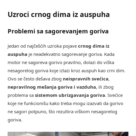
Uzroci crnog dima iz auspuha
Problemi sa sagorevanjem goriva
Jedan od najčešćih uzroka pojave
crnog dima iz
auspuha
je neadekvatno sagorevanje goriva. Kada
motor ne sagoreva gorivo pravilno, dolazi do viška
nesagorelog goriva koje izlazi kroz auspuh kao crni dim.
Ovo se često dešava zbog
neispravnih svećica
,
nepravilnog mešanja goriva i vazduha
, ili zbog
problema sa
sistemom ubrizgavanja goriva
. Svećice
koje ne funkcionišu kako treba mogu izazvati da gorivo
ne sagori potpuno, što rezultira viškom nesagorelog
goriva.