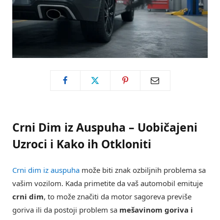
Crni Dim iz Auspuha – Uobičajeni
Uzroci i Kako ih Otkloniti
Crni dim iz auspuha
može biti znak ozbiljnih problema sa
vašim vozilom. Kada primetite da vaš automobil emituje
crni dim
, to može značiti da motor sagoreva previše
goriva ili da postoji problem sa
mešavinom goriva i