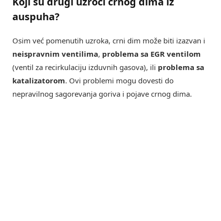
Koji su drugi uzroci
crnog dima iz
auspuha
?
Osim već pomenutih uzroka, crni dim može biti izazvan i
neispravnim ventilima
,
problema sa EGR ventilom
(ventil za recirkulaciju izduvnih gasova), ili
problema sa
katalizatorom
. Ovi problemi mogu dovesti do
nepravilnog sagorevanja goriva i pojave crnog dima.