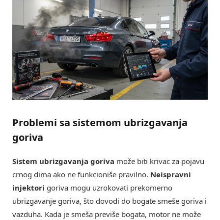
Problemi sa sistemom ubrizgavanja
goriva
Sistem ubrizgavanja goriva
može biti krivac za pojavu
crnog dima ako ne funkcioniše pravilno.
Neispravni
injektori
goriva mogu uzrokovati prekomerno
ubrizgavanje goriva, što dovodi do bogate smeše goriva i
vazduha. Kada je smeša previše bogata, motor ne može