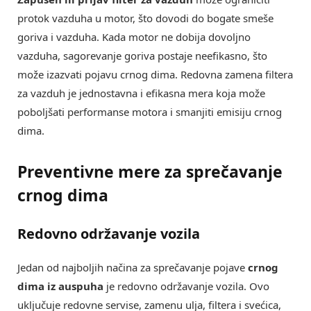
protok vazduha u motor, što dovodi do bogate smeše
goriva i vazduha. Kada motor ne dobija dovoljno
vazduha, sagorevanje goriva postaje neefikasno, što
može izazvati pojavu crnog dima. Redovna zamena filtera
za vazduh je jednostavna i efikasna mera koja može
poboljšati performanse motora i smanjiti emisiju crnog
dima.
Preventivne mere za sprečavanje
crnog dima
Redovno održavanje vozila
Jedan od najboljih načina za sprečavanje pojave
crnog
dima iz auspuha
je redovno održavanje vozila. Ovo
uključuje redovne servise, zamenu ulja, filtera i svećica,