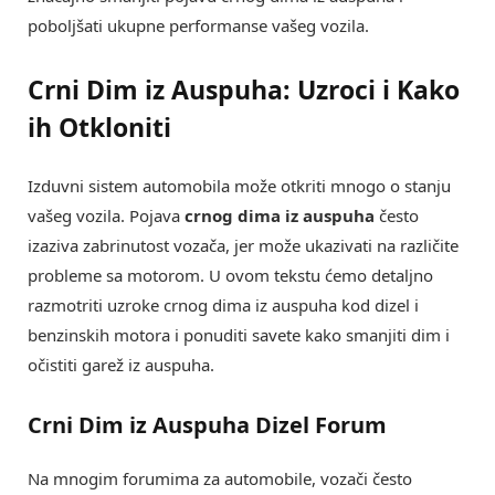
poboljšati ukupne performanse vašeg vozila.
Crni Dim iz Auspuha: Uzroci i Kako
ih Otkloniti
Izduvni sistem automobila može otkriti mnogo o stanju
vašeg vozila. Pojava
crnog dima iz auspuha
često
izaziva zabrinutost vozača, jer može ukazivati na različite
probleme sa motorom. U ovom tekstu ćemo detaljno
razmotriti uzroke crnog dima iz auspuha kod dizel i
benzinskih motora i ponuditi savete kako smanjiti dim i
očistiti garež iz auspuha.
Crni Dim iz Auspuha Dizel Forum
Na mnogim forumima za automobile, vozači često