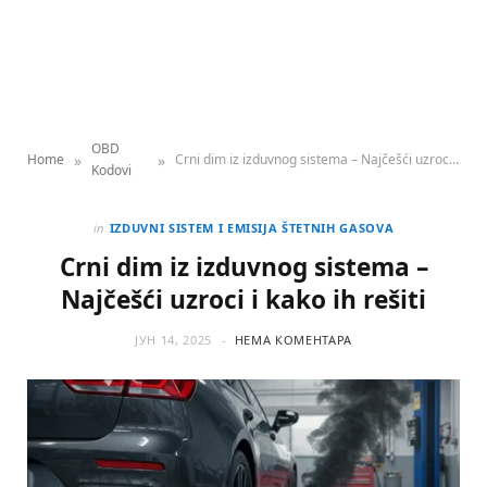
OBD
»
»
Home
Crni dim iz izduvnog sistema – Najčešći uzroci i kako ih rešiti
Kodovi
in
IZDUVNI SISTEM I EMISIJA ŠTETNIH GASOVA
Crni dim iz izduvnog sistema –
Najčešći uzroci i kako ih rešiti
ЈУН 14, 2025
НЕМА КОМЕНТАРА