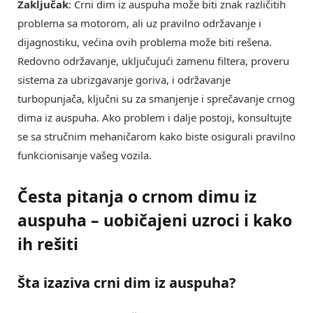
Zaključak
: Crni dim iz auspuha može biti znak različitih
problema sa motorom, ali uz pravilno održavanje i
dijagnostiku, većina ovih problema može biti rešena.
Redovno održavanje, uključujući zamenu filtera, proveru
sistema za ubrizgavanje goriva, i održavanje
turbopunjača, ključni su za smanjenje i sprečavanje crnog
dima iz auspuha. Ako problem i dalje postoji, konsultujte
se sa stručnim mehaničarom kako biste osigurali pravilno
funkcionisanje vašeg vozila.
Česta pitanja o crnom dimu iz
auspuha – uobičajeni uzroci i kako
ih rešiti
Šta izaziva
crni dim iz auspuha
?