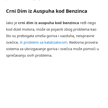
Crni Dim iz Auspuha kod Benzinca
Iako je
crni dim iz auspuha kod benzinca
ređi nego
kod dizel motora, može se pojaviti zbog problema kao
što su prebogata smeša goriva i vazduha, neispravne
svećice,
ili problemi sa katalizatorom
. Redovna provera
sistema za ubrizgavanje goriva i svećica može pomoći u
sprečavanju ovih problema.