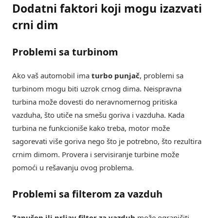
Dodatni faktori koji mogu izazvati
crni dim
Problemi sa turbinom
Ako vaš automobil ima
turbo punjač
, problemi sa
turbinom mogu biti uzrok crnog dima. Neispravna
turbina može dovesti do neravnomernog pritiska
vazduha, što utiče na smešu goriva i vazduha. Kada
turbina ne funkcioniše kako treba, motor može
sagorevati više goriva nego što je potrebno, što rezultira
crnim dimom. Provera i servisiranje turbine može
pomoći u rešavanju ovog problema.
Problemi sa filterom za vazduh
Zapušen ili prljav filter za vazduh
može ograničiti