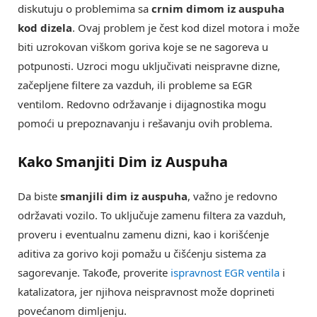
diskutuju o problemima sa
crnim dimom iz auspuha
kod dizela
. Ovaj problem je čest kod dizel motora i može
biti uzrokovan viškom goriva koje se ne sagoreva u
potpunosti. Uzroci mogu uključivati neispravne dizne,
začepljene filtere za vazduh, ili probleme sa EGR
ventilom. Redovno održavanje i dijagnostika mogu
pomoći u prepoznavanju i rešavanju ovih problema.
Kako Smanjiti Dim iz Auspuha
Da biste
smanjili dim iz auspuha
, važno je redovno
održavati vozilo. To uključuje zamenu filtera za vazduh,
proveru i eventualnu zamenu dizni, kao i korišćenje
aditiva za gorivo koji pomažu u čišćenju sistema za
sagorevanje. Takođe, proverite
ispravnost EGR ventila
i
katalizatora, jer njihova neispravnost može doprineti
povećanom dimljenju.