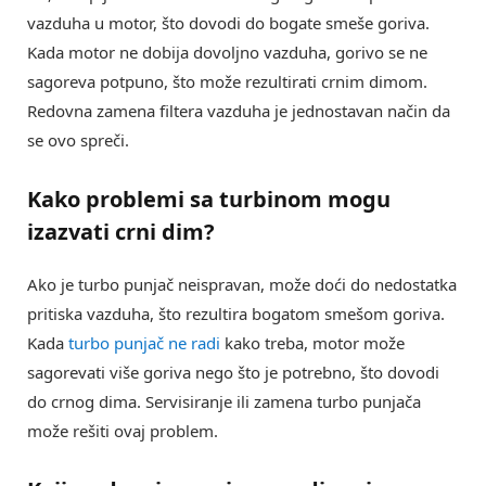
vazduha u motor, što dovodi do bogate smeše goriva.
Kada motor ne dobija dovoljno vazduha, gorivo se ne
sagoreva potpuno, što može rezultirati crnim dimom.
Redovna zamena filtera vazduha je jednostavan način da
se ovo spreči.
Kako
problemi sa turbinom
mogu
izazvati crni dim?
Ako je turbo punjač neispravan, može doći do nedostatka
pritiska vazduha, što rezultira bogatom smešom goriva.
Kada
turbo punjač ne radi
kako treba, motor može
sagorevati više goriva nego što je potrebno, što dovodi
do crnog dima. Servisiranje ili zamena turbo punjača
može rešiti ovaj problem.