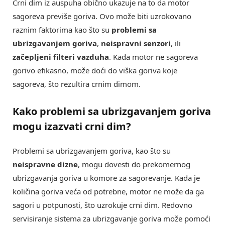
Crni dim iz auspuha obično ukazuje na to da motor
sagoreva previše goriva. Ovo može biti uzrokovano
raznim faktorima kao što su
problemi sa
ubrizgavanjem goriva
,
neispravni senzori
, ili
začepljeni filteri vazduha
. Kada motor ne sagoreva
gorivo efikasno, može doći do viška goriva koje
sagoreva, što rezultira crnim dimom.
Kako
problemi sa ubrizgavanjem goriva
mogu izazvati crni dim?
Problemi sa ubrizgavanjem goriva, kao što su
neispravne dizne
, mogu dovesti do prekomernog
ubrizgavanja goriva u komore za sagorevanje. Kada je
količina goriva veća od potrebne, motor ne može da ga
sagori u potpunosti, što uzrokuje crni dim. Redovno
servisiranje sistema za ubrizgavanje goriva može pomoći