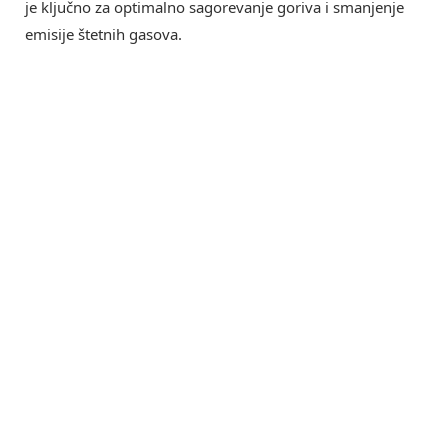
je ključno za optimalno sagorevanje goriva i smanjenje
emisije štetnih gasova.