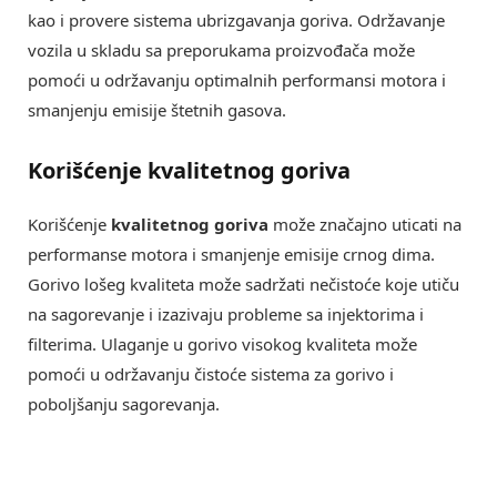
kao i provere sistema ubrizgavanja goriva. Održavanje
vozila u skladu sa preporukama proizvođača može
pomoći u održavanju optimalnih performansi motora i
smanjenju emisije štetnih gasova.
Korišćenje kvalitetnog goriva
Korišćenje
kvalitetnog goriva
može značajno uticati na
performanse motora i smanjenje emisije crnog dima.
Gorivo lošeg kvaliteta može sadržati nečistoće koje utiču
na sagorevanje i izazivaju probleme sa injektorima i
filterima. Ulaganje u gorivo visokog kvaliteta može
pomoći u održavanju čistoće sistema za gorivo i
poboljšanju sagorevanja.