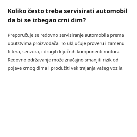
Koliko često treba
servisirati automobil
da bi se izbegao crni dim?
Preporučuje se redovno servisiranje automobila prema
uputstvima proizvođača. To uključuje proveru i zamenu
filtera, senzora, i drugih ključnih komponenti motora.
Redovno održavanje može značajno smanjiti rizik od
pojave crnog dima i produžiti vek trajanja vašeg vozila.