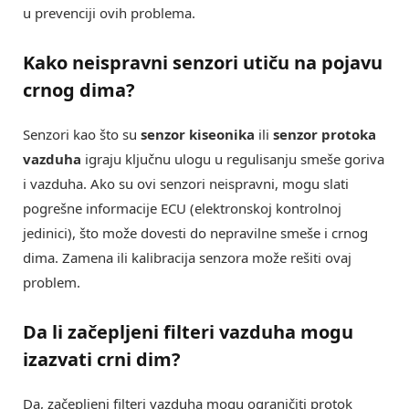
u prevenciji ovih problema.
Kako
neispravni senzori
utiču na pojavu
crnog dima?
Senzori kao što su
senzor kiseonika
ili
senzor protoka
vazduha
igraju ključnu ulogu u regulisanju smeše goriva
i vazduha. Ako su ovi senzori neispravni, mogu slati
pogrešne informacije ECU (elektronskoj kontrolnoj
jedinici), što može dovesti do nepravilne smeše i crnog
dima. Zamena ili kalibracija senzora može rešiti ovaj
problem.
Da li
začepljeni filteri vazduha
mogu
izazvati crni dim?
Da, začepljeni filteri vazduha mogu ograničiti protok