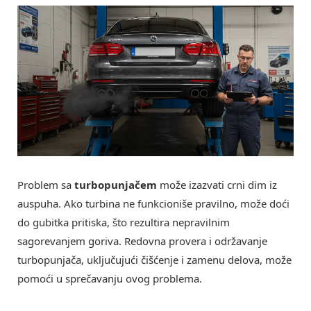
Problem sa
turbopunjačem
može izazvati crni dim iz
auspuha. Ako turbina ne funkcioniše pravilno, može doći
do gubitka pritiska, što rezultira nepravilnim
sagorevanjem goriva. Redovna provera i održavanje
turbopunjača, uključujući čišćenje i zamenu delova, može
pomoći u sprečavanju ovog problema.