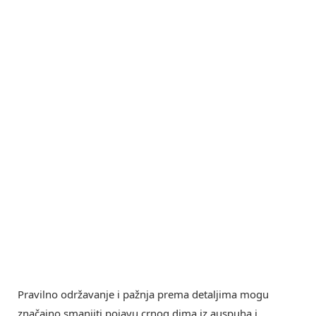
Pravilno održavanje i pažnja prema detaljima mogu
značajno smanjiti pojavu crnog dima iz auspuha i