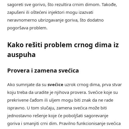
sagoreti sve gorivo, što rezultira crnim dimom. Takođe,
zapušeni ili oštećeni injektori mogu izazvati
neravnomerno ubrizgavanje goriva, što dodatno
pogoršava problem.
Kako rešiti problem crnog dima iz
auspuha
Provera i zamena svećica
Ako sumnjate da su
svećice
uzrok crnog dima, prva stvar
koju treba da uradite je njihova provera. Svećice koje su
prekrivene čađom ili uljem mogu biti znak da ne rade
ispravno. U tom slučaju, zamena svećica može biti
jednostavno rešenje koje će poboljšati sagorevanje
goriva i smanjiti crni dim. Pravilno funkcionisanje svećica