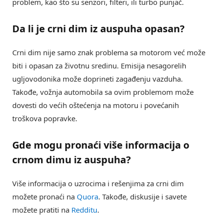
problem, kao što su senzori, filteri, ili turbo punjač.
Da li je
crni dim iz auspuha
opasan?
Crni dim nije samo znak problema sa motorom već može
biti i opasan za životnu sredinu. Emisija nesagorelih
ugljovodonika može doprineti zagađenju vazduha.
Takođe, vožnja automobila sa ovim problemom može
dovesti do većih oštećenja na motoru i povećanih
troškova popravke.
Gde mogu pronaći više informacija o
crnom dimu iz auspuha
?
Više informacija o uzrocima i rešenjima za crni dim
možete pronaći na
Quora
. Takođe, diskusije i savete
možete pratiti na
Redditu
.