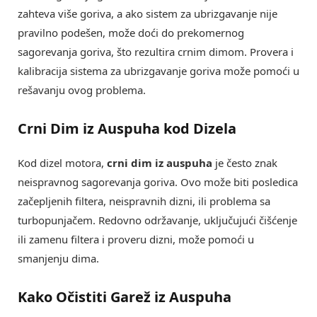
zahteva više goriva, a ako sistem za ubrizgavanje nije
pravilno podešen, može doći do prekomernog
sagorevanja goriva, što rezultira crnim dimom. Provera i
kalibracija sistema za ubrizgavanje goriva može pomoći u
rešavanju ovog problema.
Crni Dim iz Auspuha kod Dizela
Kod dizel motora,
crni dim iz auspuha
je često znak
neispravnog sagorevanja goriva. Ovo može biti posledica
začepljenih filtera, neispravnih dizni, ili problema sa
turbopunjačem. Redovno održavanje, uključujući čišćenje
ili zamenu filtera i proveru dizni, može pomoći u
smanjenju dima.
Kako Očistiti Garež iz Auspuha