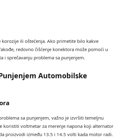
korozije ili oštećenja. Ako primetite bilo kakve
Takođe, redovno čišćenje konektora može pomoći u
ta i sprečavanju problema sa punjenjem.
 Punjenjem Automobilske
ora
roblema sa punjenjem, važno je izvršiti temeljnu
koristiti voltmetar za merenje napona koji alternator
da proizvodi između 13.5 i 14.5 volti kada motor radi.