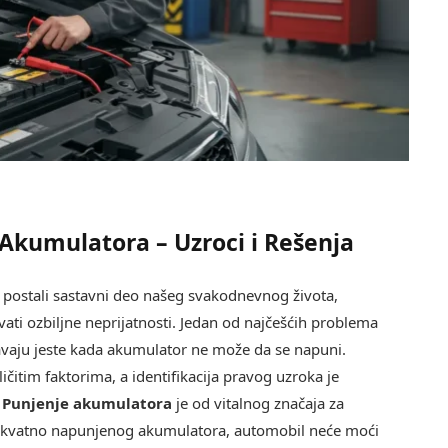
Akumulatora – Uzroci i Rešenja
 postali sastavni deo našeg svakodnevnog života,
ti ozbiljne neprijatnosti. Jedan od najčešćih problema
avaju jeste kada akumulator ne može da se napuni.
čitim faktorima, a identifikacija pravog uzroka je
.
Punjenje akumulatora
je od vitalnog značaja za
dekvatno napunjenog akumulatora, automobil neće moći