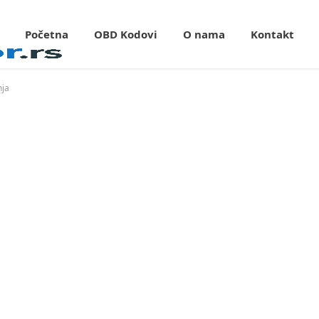
Početna
OBD Kodovi
O nama
Kontakt
nja