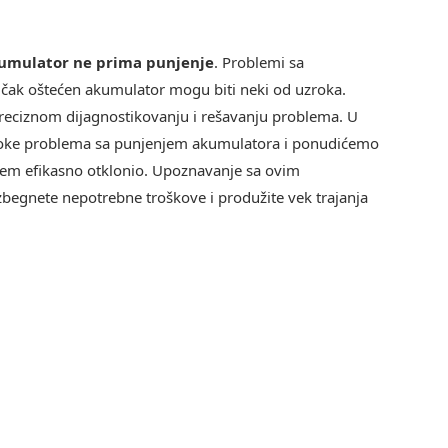
umulator ne prima punjenje
. Problemi sa
ili čak oštećen akumulator mogu biti neki od uzroka.
eciznom dijagnostikovanju i rešavanju problema. U
zroke problema sa punjenjem akumulatora i ponudićemo
blem efikasno otklonio. Upoznavanje sa ovim
egnete nepotrebne troškove i produžite vek trajanja