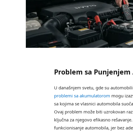
Problem sa Punjenjem 
U današnjem svetu, gde su automobili
problemi sa akumulatorom
mogu izazva
sa kojima se vlasnici automobila suoč
Ovaj problem može biti uzrokovan razli
ključna za njegovo efikasno rešavanje
funkcionisanje automobila, jer bez a