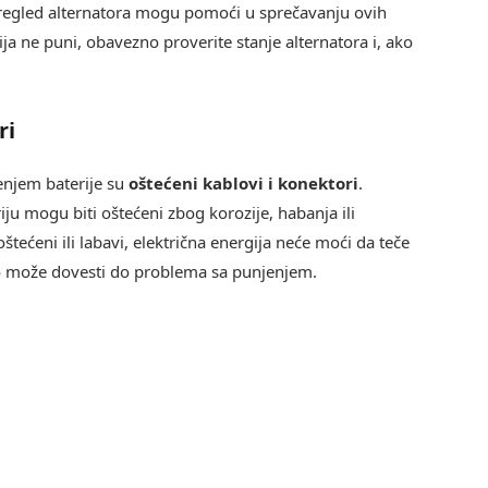
pregled alternatora mogu pomoći u sprečavanju ovih
ja ne puni, obavezno proverite stanje alternatora i, ako
ri
enjem baterije su
oštećeni kablovi i konektori
.
riju mogu biti oštećeni zbog korozije, habanja ili
tećeni ili labavi, električna energija neće moći da teče
što može dovesti do problema sa punjenjem.