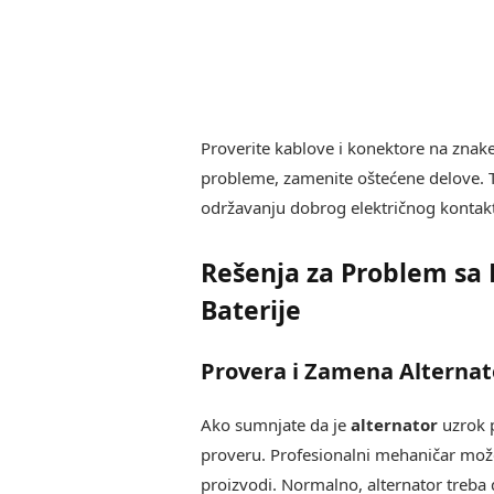
Proverite kablove i konektore na znake 
probleme, zamenite oštećene delove. 
održavanju dobrog električnog kontak
Rešenja za Problem sa
Baterije
Provera i Zamena Alternat
Ako sumnjate da je
alternator
uzrok p
proveru. Profesionalni mehaničar može 
proizvodi. Normalno, alternator treba 