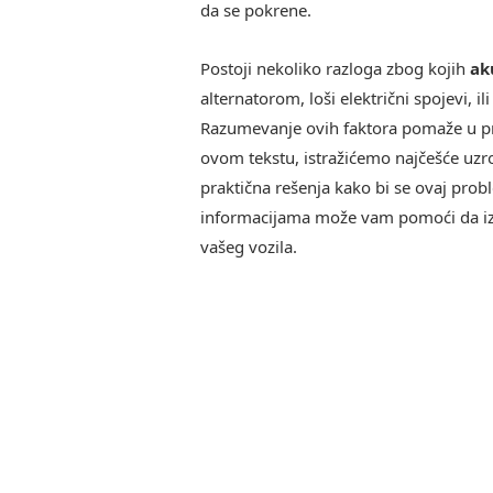
da se pokrene.
Postoji nekoliko razloga zbog kojih
ak
alternatorom, loši električni spojevi, 
Razumevanje ovih faktora pomaže u pr
ovom tekstu, istražićemo najčešće u
praktična rešenja kako bi se ovaj pro
informacijama može vam pomoći da izb
vašeg vozila.