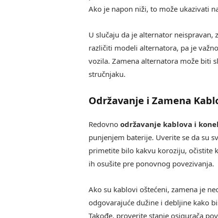
Ako je napon niži, to može ukazivati 
U slučaju da je alternator neispravan, 
različiti modeli alternatora, pa je važ
vozila. Zamena alternatora može biti sl
stručnjaku.
Održavanje i Zamena Kabl
Redovno
održavanje kablova i kone
punjenjem baterije. Uverite se da su s
primetite bilo kakvu koroziju, očistit
ih osušite pre ponovnog povezivanja.
Ako su kablovi oštećeni, zamena je ne
odgovarajuće dužine i debljine kako bi
Takođe, proverite stanje osigurača po