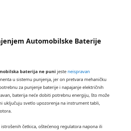
njenjem Automobilske Baterije
obilska baterija ne puni
jeste
neispravan
onenta u sistemu punjenja, jer on pretvara mehaničku
otrebnu za punjenje baterije i napajanje električnih
ravan, baterija neće dobiti potrebnu energiju, što može
 uključuju svetlo upozorenja na instrument tabli,
otora.
istrošenih četkica, oštećenog regulatora napona ili