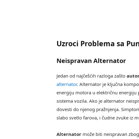
Uzroci Problema sa Pu
Neispravan Alternator
Jedan od najčešćih razloga zašto
autom
alternator
. Alternator je ključna komp
energiju motora u električnu energiju p
sistema vozila. Ako je alternator neisp
dovesti do njenog pražnjenja. Simptomi
slabo svetlo farova, i čudne zvuke iz m
Alternator
može biti neispravan zbog 