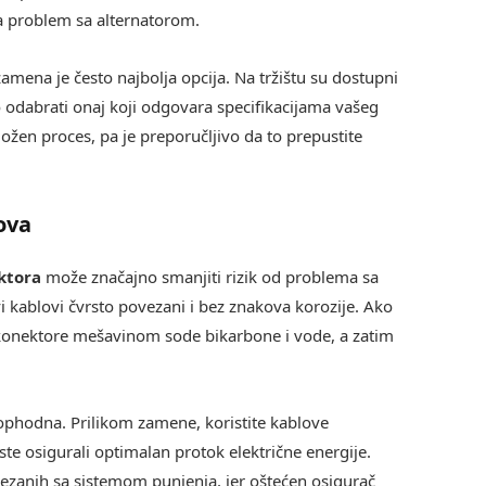
na problem sa alternatorom.
zamena je često najbolja opcija. Na tržištu su dostupni
no odabrati onaj koji odgovara specifikacijama vašeg
ožen proces, pa je preporučljivo da to prepustite
ova
ktora
može značajno smanjiti rizik od problema sa
vi kablovi čvrsto povezani i bez znakova korozije. Ako
e konektore mešavinom sode bikarbone i vode, a zatim
ophodna. Prilikom zamene, koristite kablove
ste osigurali optimalan protok električne energije.
vezanih sa sistemom punjenja, jer oštećen osigurač