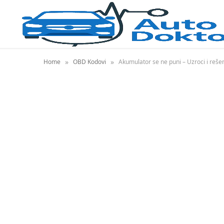
»
»
Home
OBD Kodovi
Akumulator se ne puni – Uzroci i reše