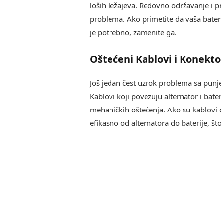
loših ležajeva. Redovno održavanje i 
problema. Ako primetite da vaša bateri
je potrebno, zamenite ga.
Oštećeni Kablovi i Konekto
Još jedan čest uzrok problema sa punj
Kablovi koji povezuju alternator i bate
mehaničkih oštećenja. Ako su kablovi oš
efikasno od alternatora do baterije, 